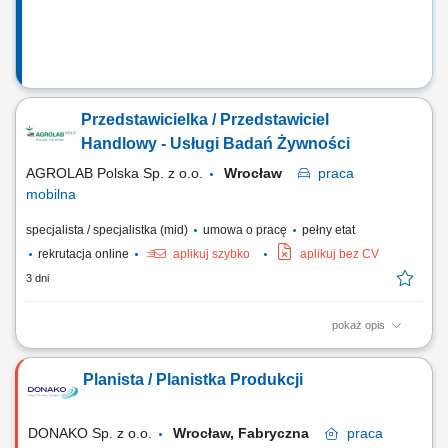
Przedstawicielka / Przedstawiciel
Handlowy - Usługi Badań Żywności
AGROLAB Polska Sp. z o.o.
Wrocław
praca
mobilna
specjalista / specjalistka (mid)
umowa o pracę
pełny etat
rekrutacja online
aplikuj szybko
aplikuj bez CV
3 dni
pokaż opis
Zakres obowiązków: Aktywna sprzedaż usług badań żywności na
wyznaczonym terenie; Utrzymywanie i rozwijanie współpracy z
Planista / Planistka Produkcji
obecnymi klientami oraz pozyskiwanie nowych partnerów biznesowych;
Doradztwo w doborze usług, przygotowywanie ofert oraz umów
sprzedażowych; Prowadzenie negocjacji i...
DONAKO Sp. z o.o.
Wrocław, Fabryczna
praca