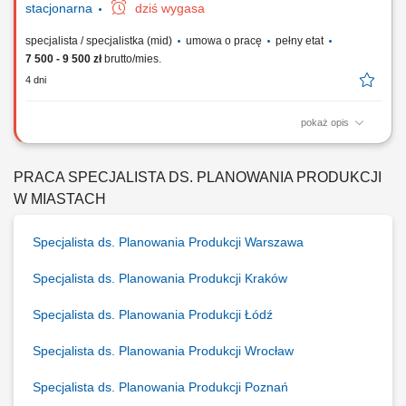
stacjonarna
dziś wygasa
specjalista / specjalistka (mid)
umowa o pracę
pełny etat
7 500 - 9 500 zł
brutto/mies.
4 dni
pokaż opis
Do głównych zadań na stanowisku pracy należeć będzie:
opracowywanie długoterminowych planów produkcyjnych w oparciu o
plan sprzedaży i prognozę zasobów; zapewnienie terminowej realizacji
PRACA SPECJALISTA DS. PLANOWANIA PRODUKCJI
przyjętych do wykonania projektów poprzez koordynację planów
W MIASTACH
produkcji na poszczególnych etapach...
Specjalista ds. Planowania Produkcji Warszawa
Specjalista ds. Planowania Produkcji Kraków
Specjalista ds. Planowania Produkcji Łódź
Specjalista ds. Planowania Produkcji Wrocław
Specjalista ds. Planowania Produkcji Poznań