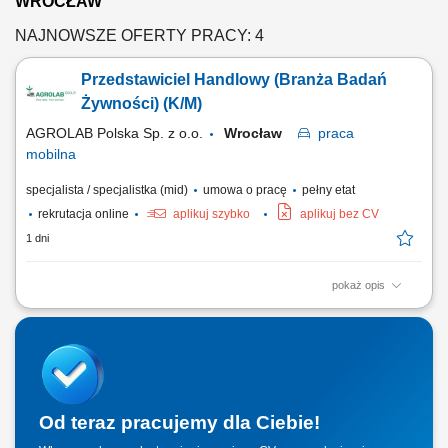
WROCŁAW
NAJNOWSZE OFERTY PRACY: 4
Przedstawiciel Handlowy (Branża Badań
Żywności) (K/M)
AGROLAB Polska Sp. z o.o.
Wrocław
praca
mobilna
specjalista / specjalistka (mid)
umowa o pracę
pełny etat
rekrutacja online
aplikuj szybko
aplikuj bez CV
1 dni
pokaż opis
Opis stanowiska: Prowadzenie aktywnych działań handlowych w
zakresie sprzedaży usług badań żywności na powierzonym terenie;
Utrzymywanie relacji biznesowych z obecnymi klientami i pozyskiwanie
nowych potencjalnych partnerów biznesowych; Doradztwo,
przygotowywanie ofert handlowych i umów...
Od teraz pracujemy dla Ciebie!