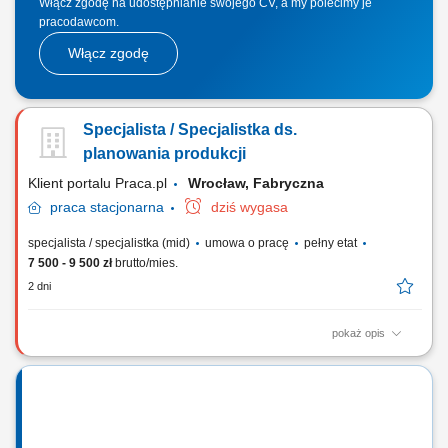
Włącz zgodę na udostępnianie swojego CV, a my polecimy je
pracodawcom.
Włącz zgodę
Specjalista / Specjalistka ds.
planowania produkcji
Klient portalu Praca.pl
Wrocław, Fabryczna
praca
stacjonarna
dziś wygasa
specjalista / specjalistka (mid)
umowa o pracę
pełny etat
7 500 - 9 500 zł
brutto/mies.
2 dni
pokaż opis
opracowywanie planów produkcyjnych na podstawie planów sprzedaży
i dostępnych zasobów, tworzenie harmonogramów oraz określanie
terminów realizacji produkcji, koordynowanie planów produkcyjnych na
poszczególnych etapach realizacji, monitorowanie i analiza
wskaźników planowania w celu...