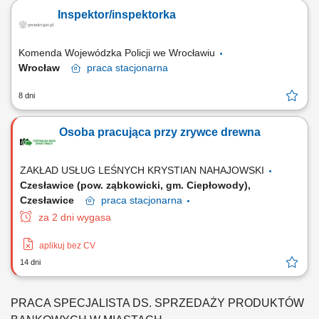
Inspektor/inspektorka
Komenda Wojewódzka Policji we Wrocławiu
Wrocław
praca
stacjonarna
8 dni
Osoba pracująca przy zrywce drewna
ZAKŁAD USŁUG LEŚNYCH KRYSTIAN NAHAJOWSKI
Czesławice (pow. ząbkowicki, gm. Ciepłowody),
Czesławice
praca
stacjonarna
za 2 dni wygasa
aplikuj bez CV
14 dni
PRACA SPECJALISTA DS. SPRZEDAŻY PRODUKTÓW