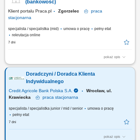
bankowych, w tym funduszy inwestycyjnych. Operacyjna obsługa
(bankowość)
klientów indywidualnych i firm z sektora MŚP....
Klient portalu Praca.pl
Zgorzelec
praca
stacjonarna
specjalista / specjalistka (mid)
umowa o pracę
pełny etat
rekrutacja online
7 dni
pokaż opis
obsługa klientów; utrzymywanie dobrych relacji z klientami; realizacja
celów sprzedażowych; dbałość o wysoką jakość obsługi klientów oraz
Doradczyni / Doradca Klienta
firm;
Indywidualnego
Credit Agricole Bank Polska S.A.
Wrocław, ul.
Krawiecka
praca
stacjonarna
specjalista / specjalistka junior / mid / senior
umowa o pracę
pełny etat
7 dni
pokaż opis