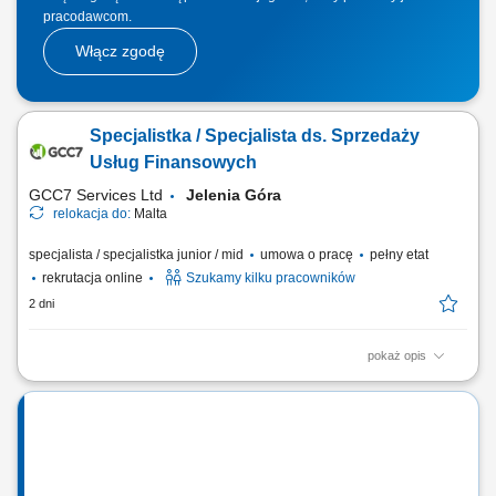
pracodawcom.
Włącz zgodę
Specjalistka / Specjalista ds. Sprzedaży
Usług Finansowych
GCC7 Services Ltd
Jelenia Góra
relokacja do:
Malta
specjalista / specjalistka junior / mid
umowa o pracę
pełny etat
rekrutacja online
Szukamy kilku pracowników
2 dni
pokaż opis
Zakres obowiązków: Telefoniczny kontakt z klientami zainteresowanymi
produktami firmy. Sprzedaż usług finansowych oraz szkoleń z zakresu
edukacji finansowej. Pozyskiwanie nowych klientów oraz rozwijanie
relacji z obecnymi. Współpraca z kluczowymi partnerami biznesowymi.
Praca nad realizacją...