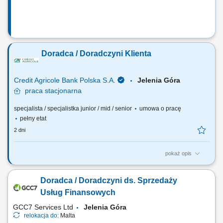
Doradca / Doradczyni Klienta
Credit Agricole Bank Polska S.A.
Jelenia Góra
praca
stacjonarna
specjalista / specjalistka junior / mid / senior
umowa o pracę
pełny etat
2 dni
pokaż opis
Jakie będą Twoje zadania: Pozyskiwanie nowych klientów oraz
telefoniczne umawianie spotkań. Dopasowywanie produktów
Doradca / Doradczyni ds. Sprzedaży
finansowych do potrzeb klientów. Wsparcie klientów w bankowości
codziennej, internetowej i mobilnej. Aktywna sprzedaż produktów
Usług Finansowych
bankowych i ubezpieczeniowych. Realizacja...
GCC7 Services Ltd
Jelenia Góra
relokacja do:
Malta