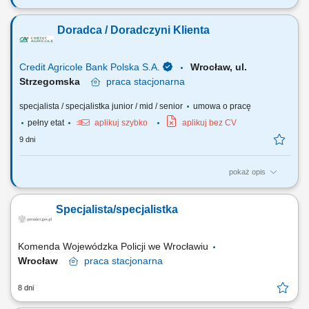
Jakie będą Twoje zadania: Pozyskiwanie nowych klientów w tym przez
aktywne dzwonienie i zapraszanie na spotkanie. Budowanie
Doradca / Doradczyni Klienta
długofalowych relacji opartych na zaufaniu. Identyfikacja potrzeb oraz
oczekiwań klientów i dopasowywanie produktów i usług finansowych.
Aktywna sprzedaż produktów...
Credit Agricole Bank Polska S.A.
Wrocław, ul.
Strzegomska
praca
stacjonarna
specjalista / specjalistka junior / mid / senior
umowa o pracę
pełny etat
aplikuj szybko
aplikuj bez CV
9 dni
pokaż opis
Jakie będą Twoje zadania: Pozyskiwanie nowych klientów oraz
telefoniczne umawianie spotkań. Dopasowywanie produktów
Specjalista/specjalistka
finansowych do potrzeb klientów. Wsparcie klientów w bankowości
codziennej, internetowej i mobilnej. Aktywna sprzedaż produktów
bankowych i ubezpieczeniowych. Realizacja...
Komenda Wojewódzka Policji we Wrocławiu
Wrocław
praca
stacjonarna
8 dni