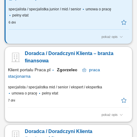
specjalista / specjalistka junior / mid / senior
umowa o pracę
pełny etat
6 dni
pokaż opis
Jakie będą Twoje zadania: Aktywna sprzedaż i obsługa posprzedażowa
produktów hipotecznych. Pozyskiwanie nowych klientów i budowanie
Doradca / Doradczyni Klienta – branża
długofalowych relacji opartych na zaufaniu. Identyfikacja potrzeb i
dopasowywanie produktów i usług finansowych dla klientów. Analiza
finansowa
portfela klientów i...
Klient portalu Praca.pl
Zgorzelec
praca
stacjonarna
specjalista / specjalistka mid / senior / ekspert / ekspertka
umowa o pracę
pełny etat
7 dni
pokaż opis
Aktywne pozyskiwanie klientów i budowanie z nimi długofalowych
relacji. Diagnozowanie potrzeb klientów i dopasowywanie
Doradca / Doradczyni Klienta
odpowiednich rozwiązań finansowych. Sprzedaż produktów