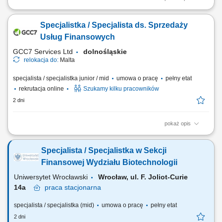
Twój zakres obowiązków diagnozowanie potrzeb i oczekiwań Klientów,
nawiązywanie i utrzymywanie relacji z Klientami, realizacja celów
Specjalistka / Specjalista ds. Sprzedaży
sprzedażowych, kształtowanie pozytywnego wizerunku Banku poprzez
wysoką jakość obsługi, operacyjna obsługa Klientów detalicznych,
Usług Finansowych
małych i średnich firm.
GCC7 Services Ltd
dolnośląskie
relokacja do:
Malta
specjalista / specjalistka junior / mid
umowa o pracę
pełny etat
rekrutacja online
Szukamy kilku pracowników
2 dni
pokaż opis
Zakres obowiązków: Telefoniczny kontakt z klientami zainteresowanymi
produktami firmy. Sprzedaż usług finansowych oraz szkoleń z zakresu
Specjalista / Specjalistka w Sekcji
edukacji finansowej. Pozyskiwanie nowych klientów oraz rozwijanie
relacji z obecnymi. Współpraca z kluczowymi partnerami biznesowymi.
Finansowej Wydziału Biotechnologii
Praca nad realizacją...
Uniwersytet Wrocławski
Wrocław, ul. F. Joliot-Curie
14a
praca
stacjonarna
specjalista / specjalistka (mid)
umowa o pracę
pełny etat
2 dni