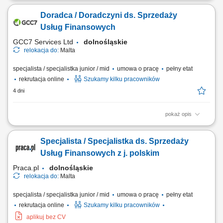
proponowanie dopasowanych rozwiązań finansowych; Aktywna
Doradca / Doradczyni ds. Sprzedaży
sprzedaż produktów bankowych i realizacja wyznaczonych celów
sprzedażowych; Budowanie długofalowych relacji z klientami oraz
Usług Finansowych
rozwijanie portfela współpracy;...
GCC7 Services Ltd
dolnośląskie
relokacja do:
Malta
specjalista / specjalistka junior / mid
umowa o pracę
pełny etat
rekrutacja online
Szukamy kilku pracowników
4 dni
pokaż opis
Zakres obowiązków: Prowadzenie telefonicznych rozmów z klientami
zainteresowanymi ofertą. Sprzedaż usług związanych z finansami, w
Specjalista / Specjalistka ds. Sprzedaży
tym szkoleń z zakresu edukacji finansowej. Budowanie relacji z
klientami oraz pozyskiwanie nowych kontaktów dla partnerów
Usług Finansowych z j. polskim
biznesowych. Realizacja celów...
Praca.pl
dolnośląskie
relokacja do:
Malta
specjalista / specjalistka junior / mid
umowa o pracę
pełny etat
rekrutacja online
Szukamy kilku pracowników
aplikuj bez CV