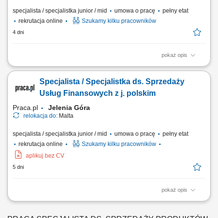
specjalista / specjalistka junior / mid
umowa o pracę
pełny etat
rekrutacja online
Szukamy kilku pracowników
4 dni
pokaż opis
Zakres obowiązków: Prowadzenie telefonicznych rozmów z klientami
zainteresowanymi ofertą. Sprzedaż usług związanych z finansami, w
Specjalista / Specjalistka ds. Sprzedaży
tym szkoleń z zakresu edukacji finansowej. Budowanie relacji z
klientami oraz pozyskiwanie nowych kontaktów dla partnerów
Usług Finansowych z j. polskim
biznesowych. Realizacja celów...
Praca.pl
Jelenia Góra
relokacja do:
Malta
specjalista / specjalistka junior / mid
umowa o pracę
pełny etat
rekrutacja online
Szukamy kilku pracowników
aplikuj bez CV
5 dni
pokaż opis
Zakres obowiązków: Telefoniczny kontakt z klientami zainteresowanymi
ofertą. Sprzedaż usług z obszaru finansów, w tym szkoleń z zakresu