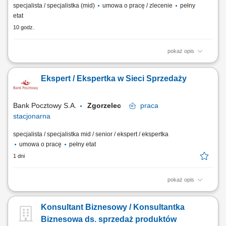
specjalista / specjalistka (mid)
umowa o pracę / zlecenie
pełny
etat
10 godz.
pokaż opis
Dołącz do zespołu, który buduje silną pozycję Poczty Polskiej na rynku
usług bankowych i ubezpieczeniowych. Szukamy osób, które potrafią
Ekspert / Ekspertka w Sieci Sprzedaży
łączyć doradztwo finansowe z wysoką jakością obsługi, uczciwością i
odpowiedzialnym podejściem do Klienta. Miejsce pracy: Wrocław,
Lwówek...
Bank Pocztowy S.A.
Zgorzelec
praca
stacjonarna
specjalista / specjalistka mid / senior / ekspert / ekspertka
umowa o pracę
pełny etat
1 dni
pokaż opis
Twój zakres obowiązków Diagnozowanie potrzeb i oczekiwań Klientów;
Aktywne pozyskiwanie Klientów i utrzymywanie z nimi pozytywnych
Konsultant Biznesowy / Konsultantka
relacji; Realizacja celów sprzedażowych; Kształtowanie pozytywnego
wizerunku Banku poprzez wysoką jakość obsługi; Operacyjna obsługa
Biznesowa ds. sprzedaż produktów