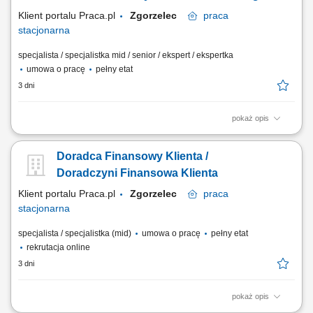
klientów biznesowych. Aktywny...
Klient portalu Praca.pl
Zgorzelec
praca
stacjonarna
specjalista / specjalistka mid / senior / ekspert / ekspertka
umowa o pracę
pełny etat
3 dni
pokaż opis
Analiza potrzeb finansowych klientów indywidualnych oraz sektora MŚP
i proponowanie dopasowanych rozwiązań; Aktywne pozyskiwanie
Doradca Finansowy Klienta /
nowych klientów oraz budowanie długoterminowych relacji
biznesowych; Sprzedaż produktów i usług bankowych, w tym funduszy
Doradczyni Finansowa Klienta
inwestycyjnych; Umawianie i prowadzenie...
Klient portalu Praca.pl
Zgorzelec
praca
stacjonarna
specjalista / specjalistka (mid)
umowa o pracę
pełny etat
rekrutacja online
3 dni
pokaż opis
Identyfikowanie potrzeb klientów indywidualnych oraz sektora MŚP i