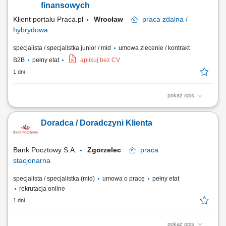
Klientów...
finansowych
Klient portalu Praca.pl
Wrocław
praca
zdalna /
hybrydowa
specjalista / specjalistka junior / mid
umowa zlecenie / kontrakt
B2B
pełny etat
aplikuj bez CV
1 dni
pokaż opis
Pozyskiwanie klientów biznesowych i sprzedaż produktów finansowych
(leasing, kredyty, faktoring, konta) Rozwój kompetencji w kierunku
Doradca / Doradczyni Klienta
multidoradcy finansowego; Aktywny kontakt telefoniczny z klientami na
bazie udostępnionych kontaktów; Prowadzenie rozmów sprzedażowych
i budowanie...
Bank Pocztowy S.A.
Zgorzelec
praca
stacjonarna
specjalista / specjalistka (mid)
umowa o pracę
pełny etat
rekrutacja online
1 dni
pokaż opis