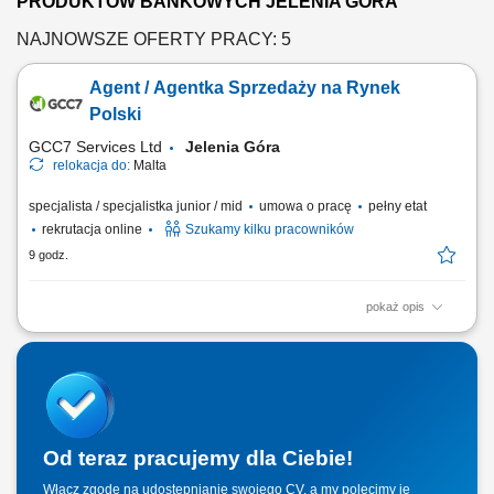
PRODUKTÓW BANKOWYCH JELENIA GÓRA
NAJNOWSZE OFERTY PRACY: 5
Agent / Agentka Sprzedaży na Rynek
Polski
GCC7 Services Ltd
Jelenia Góra
relokacja do:
Malta
specjalista / specjalistka junior / mid
umowa o pracę
pełny etat
rekrutacja online
Szukamy kilku pracowników
9 godz.
pokaż opis
ZAKRES OBOWIĄZKÓW: Aktywny kontakt telefoniczny z klientami
zainteresowanymi naszymi produktami Sprzedaż usług związanych z
finansami, w tym szkoleń z zakresu edukacji finansowej; Budowanie
relacji i pozyskiwanie klientów dla naszych kluczowych Partnerów
Biznesowych. CZEGO WYMAGAMY: Chęć...
Od teraz pracujemy dla Ciebie!
Włącz zgodę na udostępnianie swojego CV, a my polecimy je