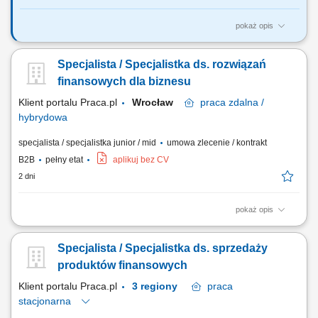
pokaż opis
Wymiar etatu: pełny Liczba etatów: 1 Główne obowiązki Obsługa
finansowa i administracyjna zespołów badawczych w ramach
Specjalista / Specjalistka ds. rozwiązań
przyznanych środków finansowych. Koordynacja i prowadzenie spraw
związanych z obsługą administracyjno-finansową realizowanych
finansowych dla biznesu
projektów finansowanych ze źródeł...
Klient portalu Praca.pl
Wrocław
praca
zdalna /
hybrydowa
specjalista / specjalistka junior / mid
umowa zlecenie / kontrakt
B2B
pełny etat
aplikuj bez CV
2 dni
pokaż opis
Samodzielne docieranie do sektora przedsiębiorstw i doradztwo w
zakresie optymalizacji finansów (kredyty, leasing, faktoring). Rozwój
Specjalista / Specjalistka ds. sprzedaży
kompetencji doradczych zmierzający do samodzielnego zarządzania
pełnym portfolio usług bankowych. Prowadzenie rozmów handlowych
produktów finansowych
przez telefon z wykorzystaniem...
Klient portalu Praca.pl
3 regiony
praca
stacjonarna