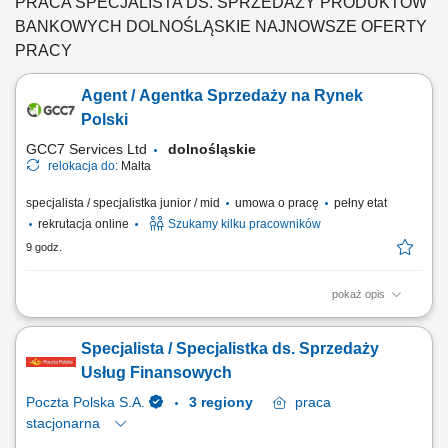
edukacji finansowej. Budowanie długofalowych relacji z klientami.
PRACA SPECJALISTA DS. SPRZEDAŻY PRODUKTÓW
Pozyskiwanie nowych klientów i rozwijanie współpracy z partnerami
BANKOWYCH DOLNOŚLĄSKIE NAJNOWSZE OFERTY
biznesowymi....
PRACY
Agent / Agentka Sprzedaży na Rynek
Polski
GCC7 Services Ltd
dolnośląskie
relokacja do:
Malta
specjalista / specjalistka junior / mid
umowa o pracę
pełny etat
rekrutacja online
Szukamy kilku pracowników
9 godz.
pokaż opis
ZAKRES OBOWIĄZKÓW: Aktywny kontakt telefoniczny z klientami
zainteresowanymi naszymi produktami Sprzedaż usług związanych z
Specjalista / Specjalistka ds. Sprzedaży
finansami, w tym szkoleń z zakresu edukacji finansowej; Budowanie
relacji i pozyskiwanie klientów dla naszych kluczowych Partnerów
Usług Finansowych
Biznesowych. CZEGO WYMAGAMY: Chęć...
Poczta Polska S.A.
3 regiony
praca
stacjonarna