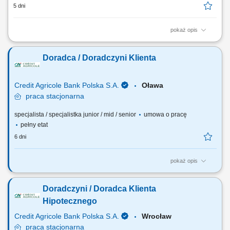
5 dni
pokaż opis
Zakres obowiązków: Telefoniczny kontakt z klientami zainteresowanymi
ofertą. Sprzedaż usług z obszaru finansów, w tym szkoleń z zakresu
Doradca / Doradczyni Klienta
edukacji finansowej. Budowanie długofalowych relacji z klientami.
Pozyskiwanie nowych klientów i rozwijanie współpracy z partnerami
biznesowymi....
Credit Agricole Bank Polska S.A.
Oława
praca
stacjonarna
specjalista / specjalistka junior / mid / senior
umowa o pracę
pełny etat
6 dni
pokaż opis
Jakie będą Twoje zadania: Pozyskiwanie nowych klientów oraz
telefoniczne umawianie spotkań. Dopasowywanie produktów
Doradczyni / Doradca Klienta
finansowych do potrzeb klientów. Wsparcie klientów w bankowości
codziennej, internetowej i mobilnej. Aktywna sprzedaż produktów
Hipotecznego
bankowych i ubezpieczeniowych. Realizacja...
Credit Agricole Bank Polska S.A.
Wrocław
praca
stacjonarna