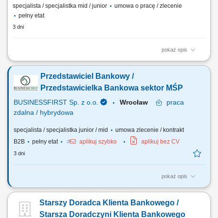
specjalista / specjalistka mid / junior
umowa o pracę / zlecenie
pełny etat
3 dni
pokaż opis
aktywne pozyskiwanie klientów oraz sprzedaż produktów bankowych i
ubezpieczeniowych; prowadzenie rozmów doradczych – analiza
Przedstawiciel Bankowy /
potrzeb i dopasowanie rozwiązań finansowych; rzetelne przedstawianie
warunków oferty, zasad i ryzyk; obsługa posprzedażowa klientów i
Przedstawicielka Bankowa sektor MŚP
realizacja procesów...
BUSINESSFIRST Sp. z o.o.
Wrocław
praca
zdalna / hybrydowa
specjalista / specjalistka junior / mid
umowa zlecenie / kontrakt
B2B
pełny etat
aplikuj szybko
aplikuj bez CV
3 dni
pokaż opis
Opis stanowiska Pozyskiwanie klientów biznesowych oraz sprzedaż
produktów finansowych B2B, takich jak leasing, kredyty firmowe,
Starszy Doradca Klienta Bankowego /
rachunki bankowe, faktoring i inne rozwiązania finansowe. Rozwój w
kierunku multidoradcy poprzez poszerzanie oferty produktowej dla
Starsza Doradczyni Klienta Bankowego