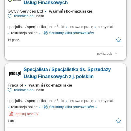
sprzedażowych; Budowanie długofalowych relacji z klientami oraz
Usług Finansowych
rozwijanie portfela współpracy;...
GCC7 Services Ltd
warmińsko-mazurskie
relokacja do:
Malta
specjalista / specjalistka junior / mid
umowa o pracę
pełny etat
rekrutacja online
Szukamy kilku pracowników
16 godz.
pokaż opis
Zakres obowiązków: Prowadzenie telefonicznych rozmów z klientami
zainteresowanymi ofertą. Sprzedaż usług związanych z finansami, w
Specjalista / Specjalistka ds. Sprzedaży
tym szkoleń z zakresu edukacji finansowej. Budowanie relacji z
klientami oraz pozyskiwanie nowych kontaktów dla partnerów
Usług Finansowych z j. polskim
biznesowych. Realizacja celów...
Praca.pl
warmińsko-mazurskie
relokacja do:
Malta
specjalista / specjalistka junior / mid
umowa o pracę
pełny etat
rekrutacja online
Szukamy kilku pracowników
aplikuj bez CV
7 dni