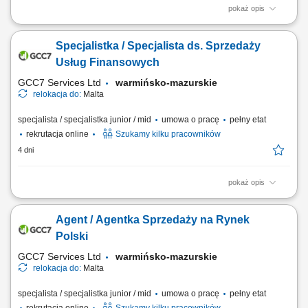
pokaż opis
Zakres obowiązków: Telefoniczny kontakt z klientami zainteresowanymi
ofertą. Sprzedaż usług z obszaru finansów, w tym szkoleń z zakresu
Specjalistka / Specjalista ds. Sprzedaży
edukacji finansowej. Budowanie długofalowych relacji z klientami.
Pozyskiwanie nowych klientów i rozwijanie współpracy z partnerami
Usług Finansowych
biznesowymi....
GCC7 Services Ltd
warmińsko-mazurskie
relokacja do:
Malta
specjalista / specjalistka junior / mid
umowa o pracę
pełny etat
rekrutacja online
Szukamy kilku pracowników
4 dni
pokaż opis
Zakres obowiązków: Telefoniczny kontakt z klientami zainteresowanymi
produktami firmy. Sprzedaż usług finansowych oraz szkoleń z zakresu
Agent / Agentka Sprzedaży na Rynek
edukacji finansowej. Pozyskiwanie nowych klientów oraz rozwijanie
relacji z obecnymi. Współpraca z kluczowymi partnerami biznesowymi.
Polski
Praca nad realizacją...
GCC7 Services Ltd
warmińsko-mazurskie
relokacja do:
Malta
specjalista / specjalistka junior / mid
umowa o pracę
pełny etat