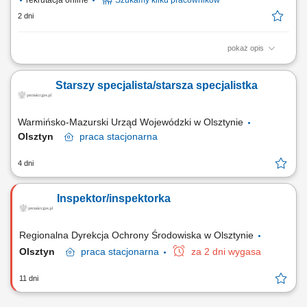
rekrutacja online
Szukamy kilku pracowników
2 dni
pokaż opis
ZAKRES OBOWIĄZKÓW: Aktywny kontakt telefoniczny z klientami
zainteresowanymi naszymi produktami Sprzedaż usług związanych z
Starszy specjalista/starsza specjalistka
finansami, w tym szkoleń z zakresu edukacji finansowej; Budowanie
relacji i pozyskiwanie klientów dla naszych kluczowych Partnerów
Biznesowych. CZEGO WYMAGAMY: Chęć...
Warmińsko-Mazurski Urząd Wojewódzki w Olsztynie
Olsztyn
praca
stacjonarna
4 dni
Inspektor/inspektorka
Regionalna Dyrekcja Ochrony Środowiska w Olsztynie
Olsztyn
praca
stacjonarna
za 2 dni wygasa
11 dni