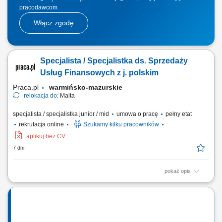
pracodawcom.
Włącz zgodę
Specjalista / Specjalistka ds. Sprzedaży
Usług Finansowych z j. polskim
Praca.pl
warmińsko-mazurskie
relokacja do:
Malta
specjalista / specjalistka junior / mid
umowa o pracę
pełny etat
rekrutacja online
Szukamy kilku pracowników
aplikuj bez CV
7 dni
pokaż opis
Zakres obowiązków: Telefoniczny kontakt z klientami zainteresowanymi
ofertą. Sprzedaż usług z obszaru finansów, w tym szkoleń z zakresu
edukacji finansowej. Budowanie długofalowych relacji z klientami.
Pozyskiwanie nowych klientów i rozwijanie współpracy z partnerami
biznesowymi....