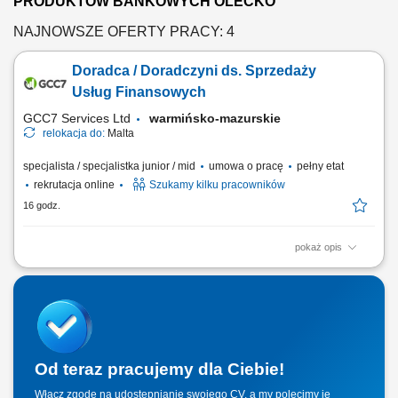
PRODUKTÓW BANKOWYCH OLECKO
NAJNOWSZE OFERTY PRACY: 4
Doradca / Doradczyni ds. Sprzedaży
Usług Finansowych
GCC7 Services Ltd
warmińsko-mazurskie
relokacja do:
Malta
specjalista / specjalistka junior / mid
umowa o pracę
pełny etat
rekrutacja online
Szukamy kilku pracowników
16 godz.
pokaż opis
Zakres obowiązków: Prowadzenie telefonicznych rozmów z klientami
zainteresowanymi ofertą. Sprzedaż usług związanych z finansami, w
tym szkoleń z zakresu edukacji finansowej. Budowanie relacji z
klientami oraz pozyskiwanie nowych kontaktów dla partnerów
biznesowych. Realizacja celów...
Od teraz pracujemy dla Ciebie!
Włącz zgodę na udostępnianie swojego CV, a my polecimy je