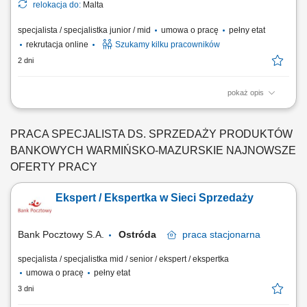
relokacja do:
Malta
specjalista / specjalistka junior / mid
umowa o pracę
pełny etat
rekrutacja online
Szukamy kilku pracowników
2 dni
pokaż opis
ZAKRES OBOWIĄZKÓW: Aktywny kontakt telefoniczny z klientami
zainteresowanymi naszymi produktami Sprzedaż usług związanych z
finansami, w tym szkoleń z zakresu edukacji finansowej; Budowanie
PRACA SPECJALISTA DS. SPRZEDAŻY PRODUKTÓW
relacji i pozyskiwanie klientów dla naszych kluczowych Partnerów
BANKOWYCH WARMIŃSKO-MAZURSKIE NAJNOWSZE
Biznesowych. CZEGO WYMAGAMY: Chęć...
OFERTY PRACY
Ekspert / Ekspertka w Sieci Sprzedaży
Bank Pocztowy S.A.
Ostróda
praca
stacjonarna
specjalista / specjalistka mid / senior / ekspert / ekspertka
umowa o pracę
pełny etat
3 dni