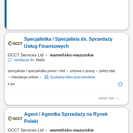
Specjalistka / Specjalista ds. Sprzedaży
Usług Finansowych
GCC7 Services Ltd
warmińsko-mazurskie
relokacja do:
Malta
specjalista / specjalistka junior / mid
umowa o pracę
pełny etat
rekrutacja online
Szukamy kilku pracowników
4 dni
pokaż opis
Zakres obowiązków: Telefoniczny kontakt z klientami zainteresowanymi
produktami firmy. Sprzedaż usług finansowych oraz szkoleń z zakresu
Agent / Agentka Sprzedaży na Rynek
edukacji finansowej. Pozyskiwanie nowych klientów oraz rozwijanie
relacji z obecnymi. Współpraca z kluczowymi partnerami biznesowymi.
Polski
Praca nad realizacją...
GCC7 Services Ltd
warmińsko-mazurskie