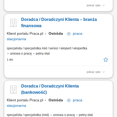
pokaż opis
Twój zakres obowiązków Diagnozowanie potrzeb i oczekiwań Klientów;
Aktywne pozyskiwanie Klientów i utrzymywanie z nimi pozytywnych
Doradca / Doradczyni Klienta – branża
relacji; Realizacja celów sprzedażowych; Kształtowanie pozytywnego
wizerunku Banku poprzez wysoką jakość obsługi; Operacyjna obsługa
finansowa
Klientów...
Klient portalu Praca.pl
Ostróda
praca
stacjonarna
specjalista / specjalistka mid / senior / ekspert / ekspertka
umowa o pracę
pełny etat
1 dni
pokaż opis
Aktywne pozyskiwanie klientów i budowanie z nimi długofalowych
relacji. Diagnozowanie potrzeb klientów i dopasowywanie
Doradca / Doradczyni Klienta
odpowiednich rozwiązań finansowych. Sprzedaż produktów
bankowych, w tym funduszy inwestycyjnych. Operacyjna obsługa
(bankowość)
klientów indywidualnych i firm z sektora MŚP....
Klient portalu Praca.pl
Ostróda
praca
stacjonarna
specjalista / specjalistka (mid)
umowa o pracę
pełny etat