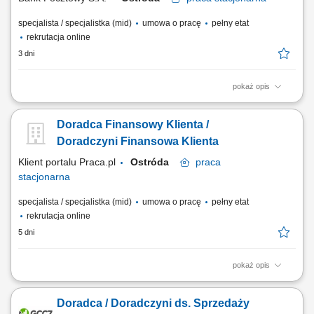
specjalista / specjalistka (mid)
umowa o pracę
pełny etat
rekrutacja online
3 dni
pokaż opis
Twój zakres obowiązków diagnozowanie potrzeb i oczekiwań Klientów,
nawiązywanie i utrzymywanie relacji z Klientami, realizacja celów
Doradca Finansowy Klienta /
sprzedażowych, kształtowanie pozytywnego wizerunku Banku poprzez
wysoką jakość obsługi, operacyjna obsługa Klientów detalicznych,
Doradczyni Finansowa Klienta
małych i średnich firm.
Klient portalu Praca.pl
Ostróda
praca
stacjonarna
specjalista / specjalistka (mid)
umowa o pracę
pełny etat
rekrutacja online
5 dni
pokaż opis
Identyfikowanie potrzeb klientów indywidualnych oraz sektora MŚP i
proponowanie dopasowanych rozwiązań finansowych; Aktywna
Doradca / Doradczyni ds. Sprzedaży
sprzedaż produktów bankowych i realizacja wyznaczonych celów