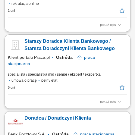
rekrutacja online
1 dni
pokaż opis
obsługa klientów; utrzymywanie dobrych relacji z klientami; realizacja
celów sprzedażowych; dbałość o wysoką jakość obsługi klientów oraz
Starszy Doradca Klienta Bankowego /
firm;
Starsza Doradczyni Klienta Bankowego
Klient portalu Praca.pl
Ostróda
praca
stacjonarna
specjalista / specjalistka mid / senior / ekspert / ekspertka
umowa o pracę
pełny etat
5 dni
pokaż opis
Analiza potrzeb finansowych klientów indywidualnych oraz sektora MŚP
i proponowanie dopasowanych rozwiązań; Aktywne pozyskiwanie
Doradca / Doradczyni Klienta
nowych klientów oraz budowanie długoterminowych relacji
biznesowych; Sprzedaż produktów i usług bankowych, w tym funduszy
inwestycyjnych; Umawianie i prowadzenie...
Bank Pocztowy S.A.
Ostróda
praca
stacjonarna