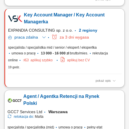
What we do We are dedicated to helping the world's leading companies
build stronger businesses — helping them go from doing digital to being
Key Account Manager / Key Account
digital. Cognizant Poland offices are located in Gdańsk, Wrocław, and
Kraków. With the capacity to support various clients, we offer a world of...
Managerka
EXPANDIA CONSULTING sp. z o.o.
2 regiony
praca
zdalna
za 3 dni wygasa
specjalista / specjalistka mid / senior / ekspert / ekspertka
umowa o pracę
13 000 - 16 000 zł
brutto/mies.
rekrutacja
online
aplikuj szybko
aplikuj bez CV
19 godz.
pokaż opis
Zadania Aktywne pozyskiwanie klientów i rozwój sprzedaży w Polsce
oraz Europie; Kompleksowa współpraca z sieciami handlowymi i
Agent / Agentka Retencji na Rynek
sektorem B2B; Przygotowywanie ofert handlowych oraz prowadzenie
negocjacji; Bieżąca analiza rentowności, marżowości oraz kontrola
Polski
spływu należności; Koordynacja...
GCC7 Services Ltd
Warszawa
relokacja do:
Malta
specjalista / specjalistka (mid)
umowa o pracę
pełny etat