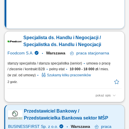
Specjalista ds. Handlu i Negocjacji /
Specjalistka ds. Handlu i Negocjacji
Foodcom S.A.
Warszawa
praca
stacjonarna
starszy specjalista / starsza specjalistka (senior)
umowa o pracę
/ zlecenie / kontrakt B2B
pełny etat
10 000 - 18 000 zł
/ mies.
(w zal. od umowy)
Szukamy kilku pracowników
2 godz.
pokaż opis
Kluczowe obowiązki: Nawiązywanie i pielęgnowanie długofalowych
relacji biznesowych z Klientami produkcyjnymi. Identyfikacja potencjału
Przedstawiciel Bankowy /
nowych rynków oraz aktywne poszukiwanie kontrahentów. Koordynacja
pełnego procesu handlowego – od zapytania po finalizację dostawy.
Przedstawicielka Bankowa sektor MŚP
Analiza trendów...
BUSINESSFIRST Sp. z o.o.
Warszawa
praca