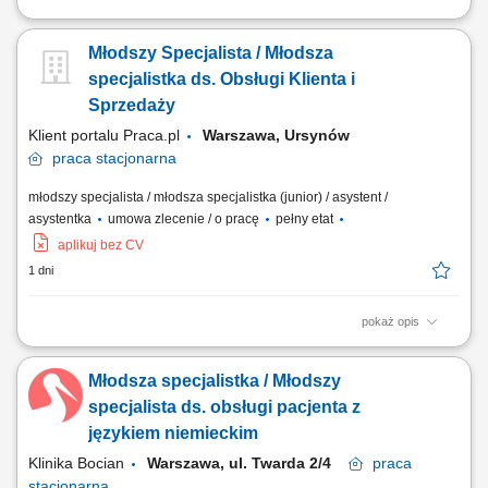
Portale internetowe | Reklama w mediach lokalnych | Projekty
społeczne | Eventy sportowe Lubisz sprzedawać, budować relacje i
Młodszy Specjalista / Młodsza
mieć realny wpływ na rozwój ciekawych projektów? Chcesz
współpracować z lokalnym biznesem i tworzyć kampanie widoczne w
specjalistka ds. Obsługi Klienta i
regionie? Dołącz do naszego zespołu i...
Sprzedaży
Klient portalu Praca.pl
Warszawa, Ursynów
praca
stacjonarna
młodszy specjalista / młodsza specjalistka (junior) / asystent /
asystentka
umowa zlecenie / o pracę
pełny etat
aplikuj bez CV
1 dni
pokaż opis
Kompleksowa obsługa zamówień oraz przygotowywanie ofert
handlowych dla klientów. Telefoniczny i mailowy kontakt z klientami w
Młodsza specjalistka / Młodszy
zakresie realizowanych zamówień. Tworzenie wizualizacji produktów
zgodnie z przekazanymi wytycznymi. Aktualizacja oraz weryfikacja baz
specjalista ds. obsługi pacjenta z
danych i informacji handlowych....
językiem niemieckim
Klinika Bocian
Warszawa, ul. Twarda 2/4
praca
stacjonarna