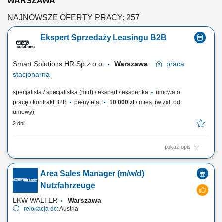
WARSZAWA
NAJNOWSZE OFERTY PRACY: 257
Ekspert Sprzedaży Leasingu B2B
Smart Solutions HR Sp.z.o.o.
Warszawa
praca
stacjonarna
specjalista / specjalistka (mid) / ekspert / ekspertka
umowa o
pracę / kontrakt B2B
pełny etat
10 000 zł
/ mies. (w zal. od
umowy)
2 dni
pokaż opis
Twój zakres zadań aktywne pozyskiwanie klientów biznesowych
zainteresowanych leasingiem i finansowaniem, budowanie oraz
Area Sales Manager (m/w/d)
rozwijanie długofalowych relacji z przedsiębiorcami, prowadzenie
całego procesu sprzedaży – od pierwszego kontaktu z klientem do
Nutzfahrzeuge
finalizacji umowy, analiza potrzeb...
LKW WALTER
Warszawa
relokacja do:
Austria