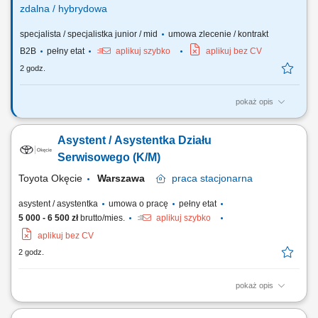
zdalna / hybrydowa
specjalista / specjalistka junior / mid
umowa zlecenie / kontrakt
B2B
pełny etat
aplikuj szybko
aplikuj bez CV
2 godz.
pokaż opis
Opis stanowiska Pozyskiwanie klientów biznesowych oraz sprzedaż
produktów finansowych B2B, takich jak leasing, kredyty firmowe,
Asystent / Asystentka Działu
rachunki bankowe, faktoring i inne rozwiązania finansowe. Rozwój w
kierunku multidoradcy poprzez poszerzanie oferty produktowej dla
Serwisowego (K/M)
klientów biznesowych. Aktywny...
Toyota Okęcie
Warszawa
praca
stacjonarna
asystent / asystentka
umowa o pracę
pełny etat
5 000 - 6 500 zł
brutto/mies.
aplikuj szybko
aplikuj bez CV
2 godz.
pokaż opis
Opis stanowiska Bieżąca obsługa połączeń przychodzących oraz
sprawne prowadzenie korespondencji z kontrahentami firmy.