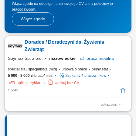
Włącz zgodę na udostępnianie swojego CV, a my polecimy je
pracodawcom.
Włącz zgodę
Doradca / Doradczyni ds. Żywienia
Zwierząt
Soymax Sp. z o.o.
mazowieckie
praca
mobilna
specjalista / specjalistka (mid)
umowa o pracę
pełny etat
5 000 - 8 000 zł
brutto/mies.
Szukamy 4 pracowników
aplikuj szybko
aplikuj bez CV
1 godz.
pokaż opis
Poszukujemy Konsultantów ds. Żywienia w kilku lokalizacjach w Polsce.
Zakres obowiązków: Sprzedaż dodatków paszowych dla bydła na
powierzonym terenie. Pozyskiwanie nowych klientów oraz rozwijanie
współpracy z obecnymi partnerami. Budowanie długofalowych relacji z
hodowcami i...