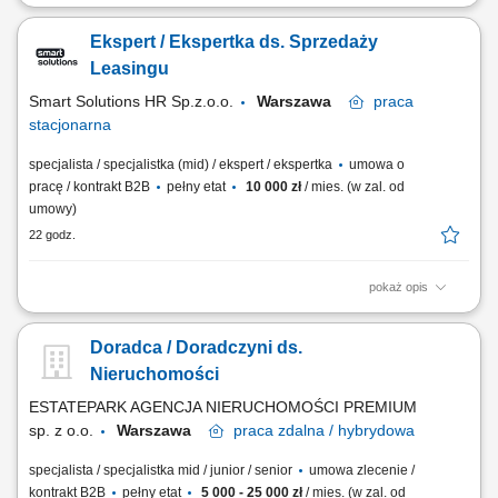
Samodzielne prowadzenie komunikacji telefonicznej oraz mailowej z
portfelem stałych klientów w obszarze prawa i podatków. Realizacja
Ekspert / Ekspertka ds. Sprzedaży
spotkań bezpośrednich oraz budowanie trwałych relacji z
kontrahentami. Reprezentowanie interesów klientów w kontaktach z
Leasingu
organami administracji publicznej i...
Smart Solutions HR Sp.z.o.o.
Warszawa
praca
stacjonarna
specjalista / specjalistka (mid) / ekspert / ekspertka
umowa o
pracę / kontrakt B2B
pełny etat
10 000 zł
/ mies. (w zal. od
umowy)
22 godz.
pokaż opis
Opis stanowiska: Aktywne pozyskiwanie klientów biznesowych
zainteresowanych leasingiem oraz finansowaniem. Budowanie trwałych
Doradca / Doradczyni ds.
relacji z przedsiębiorcami i rozwijanie współpracy z partnerami
handlowymi. Prowadzenie procesu sprzedaży od analizy potrzeb
Nieruchomości
klienta do podpisania umowy....
ESTATEPARK AGENCJA NIERUCHOMOŚCI PREMIUM
sp. z o.o.
Warszawa
praca
zdalna / hybrydowa
specjalista / specjalistka mid / junior / senior
umowa zlecenie /
kontrakt B2B
pełny etat
5 000 - 25 000 zł
/ mies. (w zal. od