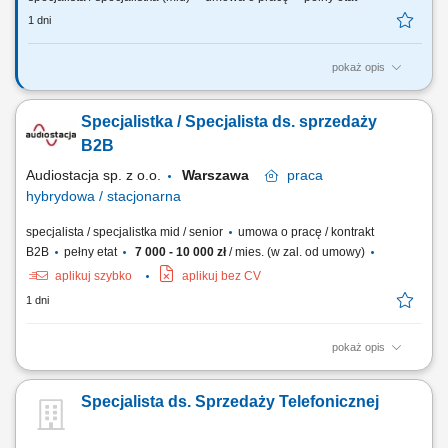
1 dni
pokaż opis
Szukamy Ciebie, jeśli: jesteś na początku swojej drogi zawodowej lub
chcesz dalej rozwijać się w pracy z Klientem (szczególnie docenimy
Specjalistka / Specjalista ds. sprzedaży
pierwsze doświadczenie w pracy w sprzedaży), chcesz rozwijać
kompetencje sprzedażowe i nauczyć się skutecznego dopasowywania
B2B
rozwiązań do potrzeb...
Audiostacja sp. z o.o.
Warszawa
praca
hybrydowa / stacjonarna
specjalista / specjalistka mid / senior
umowa o pracę / kontrakt
B2B
pełny etat
7 000 - 10 000 zł
/ mies. (w zal. od umowy)
aplikuj szybko
aplikuj bez CV
1 dni
pokaż opis
Zakres obowiązków: Obsługa i rozwój relacji z klientami biznesowymi
(m.in. sklepy muzyczne, foto/video, komputerowe, Hi-Fi, gaming, sieci
Specjalista ds. Sprzedaży Telefonicznej
handlowe) Aktywna współpraca z partnerami w całej Polsce; Realizacja
planów sprzedażowych; Spotkania i wizyty u klientów; Przygotowywanie
ofert...