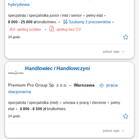
hybrydowa
specjalista / specjalistka junior / mid / senior
pełny etat
8 000 - 25 000 zł
brutto/mies.
Szukamy 3 pracowników
aplikuj szybko
aplikuj bez CV
24 godz.
pokaż opis
Co będziesz robić? prowadzić spotkania z klientami indywidualnymi i
biznesowymi; analizować potrzeby klientów i dobierać rozwiązania
Handlowiec / Handlowczyni
finansowe; rozwijać własny portfel klientów; budować długofalowe
relacje oparte na zaufaniu; rozwijać własny biznes pod marką Unum;
Kogo szukamy? osób...
Premium Pro Group Sp. z o.o.
Warszawa
praca
stacjonarna
specjalista / specjalistka (mid)
umowa o pracę / zlecenie
pełny
etat
4 806 - 6 500 zł
brutto/mies.
24 godz.
pokaż opis
Twoje zadania: Aktywne prowadzenie rozmów telefonicznych z