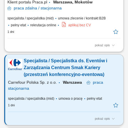
Klient portalu Praca.pl
Warszawa, Mokotów
praca
zdalna / stacjonarna
specjalista / specjalistka (mid)
umowa zlecenie / kontrakt B2B
pełny etat
rekrutacja online
aplikuj bez CV
1 dni
pokaż opis
wykonywanie połączeń telefonicznych do klientów; aktywna sprzedaż
biletów na koncerty i wydarzenia; przedstawianie oferty wydarzeń oraz
Specjalista / Specjalistka ds. Eventów i
zachęcanie klientów do zakupu; informowanie klientów o programie,
terminach, lokalizacjach i dostępnych opcjach; doradzanie klientom i
Zarządzania Centrum Smak Kariery
pomoc w wyborze...
(przestrzeń konferencyjno-eventowa)​
Carrefour Polska Sp. z o.o.
Warszawa
praca
stacjonarna
specjalista / specjalistka (mid)
umowa o pracę
pełny etat
1 dni
pokaż opis
Twoje zadania: bieżąca obsługa klientów wynajmujących przestrzeń