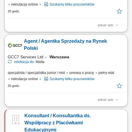
rekrutacja online
Szukamy kilku pracowników
20 godz.
pokaż opis
ZAKRES OBOWIĄZKÓW: Aktywny kontakt telefoniczny z klientami
zainteresowanymi naszymi produktami; Budowanie i poszerzanie
Agent / Agentka Sprzedaży na Rynek
portfolio; Sprzedaż usług związanych z finansami, w tym szkoleń z
zakresu edukacji finansowej; Budowanie relacji długotrwałych z
Polski
naszymi klientami. CZEGO WYMAGAMY: Kontakt...
GCC7 Services Ltd
Warszawa
relokacja do:
Malta
specjalista / specjalistka junior / mid
umowa o pracę
pełny etat
rekrutacja online
Szukamy kilku pracowników
20 godz.
pokaż opis
ZAKRES OBOWIĄZKÓW: Aktywny kontakt telefoniczny z klientami
zainteresowanymi naszymi produktami Sprzedaż usług związanych z
Konsultant / Konsultantka ds.
finansami, w tym szkoleń z zakresu edukacji finansowej; Budowanie
relacji i pozyskiwanie klientów dla naszych kluczowych Partnerów
Współpracy z Placówkami
Biznesowych. CZEGO WYMAGAMY: Chęć...
Edukacyjnymi