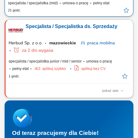
specjalista / specjalistka (mid)
umowa o pracę
pełny etat
21 godz.
Specjalista / Specjalistka ds. Sprzedaży
Herbud Sp. z o.o.
mazowieckie
praca
mobilna
za 2 dni wygasa
specjalista / specjalistka junior / mid / senior
umowa o pracę
pełny etat
aplikuj szybko
aplikuj bez CV
1 godz.
pokaż opis
Zakres obowiązków: Budowanie i utrzymywanie długofalowych relacji z
firmami instalacyjnymi. Analiza potrzeb klientów oraz przygotowywanie
dedykowanych ofert techniczno-handlowych. Bieżąca analiza rynku
instalacyjnego i raportowanie postępów.
Od teraz pracujemy dla Ciebie!