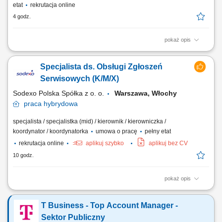
etat
rekrutacja online
4 godz.
pokaż opis
Opis stanowiska pracy/zadania: Aktywne pozyskiwanie nowych klientów
i rozwijanie sieci partnerów. Utrzymywanie stałego kontaktu z obecnymi
Specjalista ds. Obsługi Zgłoszeń
klientami oraz zapewnianie im bieżącego wsparcia. Prowadzenie
negocjacji handlowych oraz przygotowywanie ofert dopasowanych do
Serwisowych (K/M/X)
potrzeb klientów i celów...
Sodexo Polska Spółka z o. o.
Warszawa, Włochy
praca
hybrydowa
specjalista / specjalistka (mid) / kierownik / kierowniczka /
koordynator / koordynatorka
umowa o pracę
pełny etat
rekrutacja online
aplikuj szybko
aplikuj bez CV
10 godz.
pokaż opis
Twój zakres obowiązków: Przyjmowanie, ewidencjonowanie oraz
aktualizacja zgłoszeń i zadań w dedykowanych systemach.
T Business - Top Account Manager -
Koordynowanie realizacji bieżących działań operacyjnych oraz
monitorowanie ich przebiegu. Koordynacja realizacji prac –
Sektor Publiczny