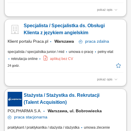
pokaż opis
Opis stanowiska: aktywne pozyskiwanie nowych klientów oraz
rozwijanie współpracy z obecnymi partnerami, doradztwo w zakresie
Specjalista / Specjalistka ds. Obsługi
doboru rozwiązań technicznych dopasowanych do potrzeb klienta,
prezentowanie oferty produktowej oraz prowadzenie spotkań
Klienta z językiem angielskim
handlowych, budowanie i utrzymywanie...
Klient portalu Praca.pl
Warszawa
praca
zdalna
specjalista / specjalistka junior / mid
umowa o pracę
pełny etat
rekrutacja online
aplikuj bez CV
24 godz.
pokaż opis
zapewnianie profesjonalnej obsługi klienta w języku angielskim
udzielanie wsparcia w zakresie produktów, zamówień oraz kont
Stażysta / Stażystka ds. Rekrutacji
użytkowników; odpowiadanie na pytania klientów i pomoc w
rozwiązywaniu bieżących problemów; diagnozowanie podstawowych
(Talent Acquisition)
zgłoszeń dotyczących produktów i...
POLPHARMA S.A.
Warszawa, ul. Bobrowiecka
praca
stacjonarna
praktykant / praktykantka / stażysta / stażystka
umowa zlecenie