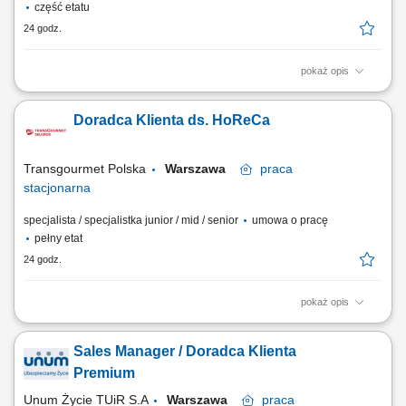
część etatu
24 godz.
pokaż opis
Zakres obowiązków: Wsparcie zespołu rekrutacyjnego w codziennych
działaniach operacyjnych. Kontakt telefoniczny z kandydatami, w tym
Doradca Klienta ds. HoReCa
umawianie rozmów, prowadzenie wstępnych wywiadów oraz
przekazywanie informacji zwrotnej. Organizacja i koordynacja spotkań
rekrutacyjnych. Publikowanie...
Transgourmet Polska
Warszawa
praca
stacjonarna
specjalista / specjalistka junior / mid / senior
umowa o pracę
pełny etat
24 godz.
pokaż opis
Twój zakres obowiązków pozyskiwanie klientów gastronomicznych, a
także utrzymywanie i rozwój współpracy, realizacja planów
Sales Manager / Doradca Klienta
sprzedażowych, profesjonalna obsługa klientów, mająca cechy
partnerstwa biznesowego, budowanie długotrwałych relacji z klientami,
Premium
prezentacja oferty firmy zgodna ze standardami.
Unum Życie TUiR S.A
Warszawa
praca