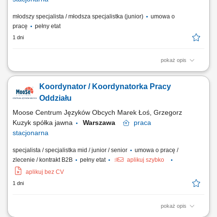
młodszy specjalista / młodsza specjalistka (junior)
umowa o
pracę
pełny etat
1 dni
pokaż opis
Opis stanowiska: Telefoniczna obsługa pacjentów z zachowaniem
standardów kliniki; Współpraca z personelem medycznym;
Koordynator / Koordynatorka Pracy
Prowadzenie korespondencji z pacjentami; Kształtowanie pozytywnego
wizerunku kliniki;
Oddziału
Moose Centrum Języków Obcych Marek Łoś, Grzegorz
Kuzyk spółka jawna
Warszawa
praca
stacjonarna
specjalista / specjalistka mid / junior / senior
umowa o pracę /
zlecenie / kontrakt B2B
pełny etat
aplikuj szybko
aplikuj bez CV
1 dni
pokaż opis
Opis stanowiska: Organizowanie i koordynowanie bieżącej pracy