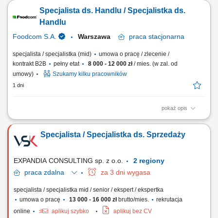
(klient biznesowy zewnętrzny, a także klient wewnętrzny), w tym
Specjalista ds. Handlu / Specjalistka ds.
prowadzenie kalendarza rezerwacji obiektu oraz przygotowanie
przestrzeni pod zaplanowane wydarzenia, przygotowanie przerw
Handlu
kawowych, bufetu obiadowego i nadzór...
Foodcom S.A.
Warszawa
praca
stacjonarna
specjalista / specjalistka (mid)
umowa o pracę / zlecenie /
kontrakt B2B
pełny etat
8 000 - 12 000 zł
/ mies. (w zal. od
umowy)
Szukamy kilku pracowników
1 dni
pokaż opis
Zakres obowiązków: Nawiązywanie relacji z klientami specjalizującymi
się w produkcji przemysłowej i spożywczej. Obsługa pełnego cyklu
Specjalista / Specjalistka ds. Sprzedaży
sprzedażowego, w tym nadzór nad dokumentacją transportową i
finansową. Stała współpraca z działami wspierającymi wewnątrz
organizacji. Analiza...
EXPANDIA CONSULTING sp. z o.o.
2 regiony
praca
zdalna
za 3 dni wygasa
specjalista / specjalistka mid / senior / ekspert / ekspertka
umowa o pracę
13 000 - 16 000 zł
brutto/mies.
rekrutacja
online
aplikuj szybko
aplikuj bez CV