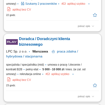
umowy)
Szukamy 2 pracowników
aplikuj szybko
aplikuj bez CV
22 godz.
pokaż opis
Kompleksowa obsługa klientów w zakresie sprzedaży, zakupu oraz
wynajmu nieruchomości. Aktywne pozyskiwanie nowych ofert i
Doradca / Doradczyni klienta
budowanie własnej bazy klientów. Organizowanie oraz prowadzenie
prezentacji nieruchomości. Koordynowanie procesu transakcyjnego i
biznesowego
współpraca ze specjalistami...
LPC Sp. z o.o.
Warszawa
praca
zdalna /
hybrydowa / stacjonarna
specjalista / specjalistka (mid)
umowa o pracę / zlecenie /
kontrakt B2B
pełny etat
5 000 - 10 000 zł
/ mies. (w zal. od
umowy)
rekrutacja online
aplikuj szybko
aplikuj bez CV
23 godz.
pokaż opis
Zakres obowiązków: Sprzedaż łączy światłowodowych —