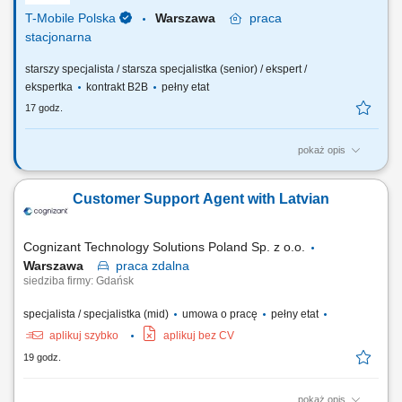
przypisywanie zgłoszeń do techników lub...
T-Mobile Polska
Warszawa
praca
stacjonarna
starszy specjalista / starsza specjalistka (senior) / ekspert /
ekspertka
kontrakt B2B
pełny etat
17 godz.
pokaż opis
Zadania, które na Ciebie czekają: Rozwijanie współpracy z obecnymi i
nowymi klientami T-Mobile Business Solutions z segmentu public w
Customer Support Agent with Latvian
Polsce; Sprzedaż kompleksowych rozwiązań oraz usług IT i ICT, w tym:
Cloud, Infrastruktura, Cybersecurity, Modern Workplace, Networking.
Prowadzenie...
Cognizant Technology Solutions Poland Sp. z o.o.
Warszawa
praca
zdalna
siedziba firmy: Gdańsk
specjalista / specjalistka (mid)
umowa o pracę
pełny etat
aplikuj szybko
aplikuj bez CV
19 godz.
pokaż opis