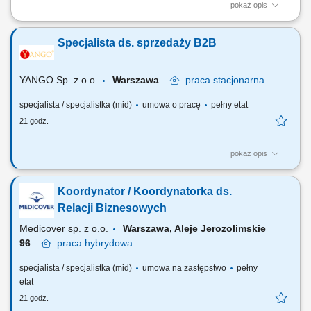
pokaż opis
Pozyskiwanie nowych oraz utrzymywanie kontaktów z obecnymi
klientami; Przygotowywanie ofert handlowych i umów; Udział w
Specjalista ds. sprzedaży B2B
przetargach; Zarządzanie obiegiem dokumentów klientów; Realizacja
działań marketingowych zgodnie z strategią firmy;
YANGO Sp. z o.o.
Warszawa
praca
stacjonarna
specjalista / specjalistka (mid)
umowa o pracę
pełny etat
21 godz.
pokaż opis
Zakres obowiązków: Aktywna sprzedaż telefoniczna (wychodząca) do
aptek zgodnie z obowiązującymi standardami firmy. Stałe
Koordynator / Koordynatorka ds.
monitorowanie wyników sprzedaży, analizowanie odchyleń od
przypisanych celów sprzedażowych; Budowanie i utrzymywanie relacji
Relacji Biznesowych
z kierownikami aptek oraz osobami...
Medicover sp. z o.o.
Warszawa, Aleje Jerozolimskie
96
praca
hybrydowa
specjalista / specjalistka (mid)
umowa na zastępstwo
pełny
etat
21 godz.