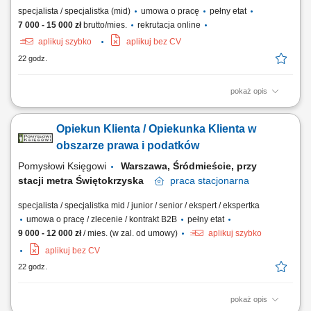
specjalista / specjalistka (mid)
umowa o pracę
pełny etat
7 000 - 15 000 zł
brutto/mies.
rekrutacja online
aplikuj szybko
aplikuj bez CV
22 godz.
pokaż opis
Zakres obowiązków: Będziesz pierwszą osobą, z którą rozmawia klient.
To od Ciebie będzie zależało, czy szybko otrzyma właściwe rozwiązanie
Opiekun Klienta / Opiekunka Klienta w
i odpowiednie wsparcie. szybkie nawiązywanie kontaktu z klientami
przekazanymi do obsługi, diagnozowanie potrzeb i ocena gotowości
obszarze prawa i podatków
klienta do...
Pomysłowi Księgowi
Warszawa, Śródmieście, przy
stacji metra Świętokrzyska
praca
stacjonarna
specjalista / specjalistka mid / junior / senior / ekspert / ekspertka
umowa o pracę / zlecenie / kontrakt B2B
pełny etat
9 000 - 12 000 zł
/ mies. (w zal. od umowy)
aplikuj szybko
aplikuj bez CV
22 godz.
pokaż opis