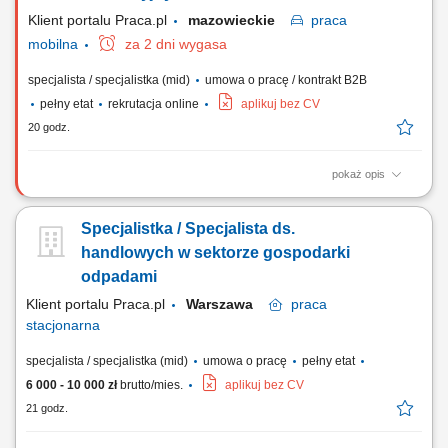
Klient portalu Praca.pl
mazowieckie
praca
mobilna
za 2 dni wygasa
specjalista / specjalistka (mid)
umowa o pracę / kontrakt B2B
pełny etat
rekrutacja online
aplikuj bez CV
20 godz.
pokaż opis
Nawiązywanie i utrzymywanie relacji biznesowych z sektorem
edukacyjnym w obszarze języka angielskiego, Organizowanie spotkań
Specjalistka / Specjalista ds.
informacyjnych, szkoleń i prezentacji produktów edukacyjnych,
Wspieranie szkół w doborze materiałów dydaktycznych, Analiza rynku i
handlowych w sektorze gospodarki
działań konkurencji w branży...
odpadami
Klient portalu Praca.pl
Warszawa
praca
stacjonarna
specjalista / specjalistka (mid)
umowa o pracę
pełny etat
6 000 - 10 000 zł
brutto/mies.
aplikuj bez CV
21 godz.