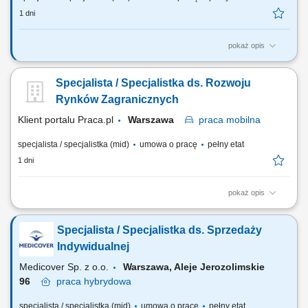
1 dni
pokaż opis
Główne zadania: Przygotowywanie ofert handlowych (regularnych i
SPOT) oraz koordynacja działań z działami Pricing i Operacji.
Specjalista / Specjalistka ds. Rozwoju
Przygotowywanie statystyk oraz analiz sprzedażowych i analiz klientów.
Obsługa zapytań klientów oraz zapewnianie szybkiego czasu reakcji.
Rynków Zagranicznych
Wsparcie zespołu...
Klient portalu Praca.pl
Warszawa
praca
mobilna
specjalista / specjalistka (mid)
umowa o pracę
pełny etat
1 dni
pokaż opis
Aktywne pozyskiwanie nowych klientów biznesowych oraz partnerów
handlowych na rynkach zagranicznych. Rozwijanie współpracy z
Specjalista / Specjalistka ds. Sprzedaży
obecnymi klientami i budowanie długoterminowych relacji.
Przygotowywanie ofert handlowych oraz prowadzenie negocjacji z
Indywidualnej
klientami w języku obcym. Realizacja założonych...
Medicover Sp. z o.o.
Warszawa, Aleje Jerozolimskie
96
praca
hybrydowa
specjalista / specjalistka (mid)
umowa o pracę
pełny etat