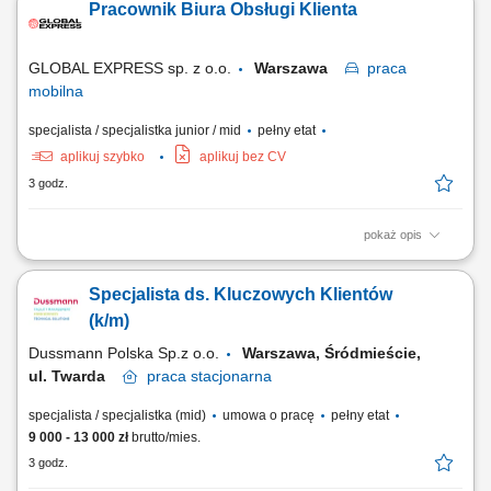
Pracownik Biura Obsługi Klienta
Organizacyjne wsparcie doradców technicznych w sprawnym procesie
przyjmowania i wydawania pojazdów. Prowadzenie ewidencji
dokumentacji biurowej, wprowadzanie danych do...
GLOBAL EXPRESS sp. z o.o.
Warszawa
praca
mobilna
specjalista / specjalistka junior / mid
pełny etat
aplikuj szybko
aplikuj bez CV
3 godz.
pokaż opis
Podstawowy zakres obowiązków: telefoniczna i mailowa obsługa
Klientów; utrzymywanie pozytywnych relacji z Klientami; dbanie o
Specjalista ds. Kluczowych Klientów
wizerunek firmy;
(k/m)
Dussmann Polska Sp.z o.o.
Warszawa, Śródmieście,
ul. Twarda
praca
stacjonarna
specjalista / specjalistka (mid)
umowa o pracę
pełny etat
9 000 - 13 000 zł
brutto/mies.
3 godz.