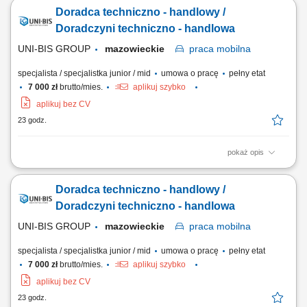
standardowych i symetrycznych z SLA; Budowa własnego lejka: lista
Doradca techniczno - handlowy /
firm w terenie, sygnały zakupowe (nowa hala, nowy oddział, rekrutacja
informatyka), polecenia od obecnych klientów i od lokalnych firm IT;
Doradczyni techniczno - handlowa
Wizje lokalne i zbieranie...
UNI-BIS GROUP
mazowieckie
praca
mobilna
specjalista / specjalistka junior / mid
umowa o pracę
pełny etat
7 000 zł
brutto/mies.
aplikuj szybko
aplikuj bez CV
23 godz.
pokaż opis
Opis stanowiska: aktywne pozyskiwanie nowych klientów oraz
rozwijanie współpracy z obecnymi partnerami, doradztwo w zakresie
Doradca techniczno - handlowy /
doboru rozwiązań technicznych dopasowanych do potrzeb klienta,
prezentowanie oferty produktowej oraz prowadzenie spotkań
Doradczyni techniczno - handlowa
handlowych, budowanie i utrzymywanie...
UNI-BIS GROUP
mazowieckie
praca
mobilna
specjalista / specjalistka junior / mid
umowa o pracę
pełny etat
7 000 zł
brutto/mies.
aplikuj szybko
aplikuj bez CV
23 godz.