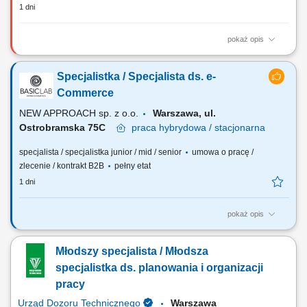
1 dni
pokaż opis
Zadania Rozwój sprzedaży na rynku polskim i europejskim oraz
realizacja planów handlowych; Pozyskiwanie nowych klientów, obsługa
Specjalistka / Specjalista ds. e-
sieci handlowych oraz partnerów B2B; Prowadzenie negocjacji,
przygotowywanie ofert i budowanie relacji z klientami; Analiza wyników,
Commerce
marż, rentowności projektów...
NEW APPROACH sp. z o.o.
Warszawa, ul.
Ostrobramska 75C
praca
hybrydowa / stacjonarna
specjalista / specjalistka junior / mid / senior
umowa o pracę /
zlecenie / kontrakt B2B
pełny etat
1 dni
pokaż opis
Zakres obowiązków Zarządzanie platformą sklepową i ofertą oraz
dbanie o jakość treści na sklepie. Wdrażanie i optymalizacja oferty na
Młodszy specjalista / Młodsza
platformach sprzedażowych, takich jak Allegro, Empik czy Amazon.
Optymalizacja ścieżki klienta (Customer Journey) i dbanie o UX,
specjalistka ds. planowania i organizacji
tworzenie atrakcyjnych...
pracy
Urząd Dozoru Technicznego
Warszawa