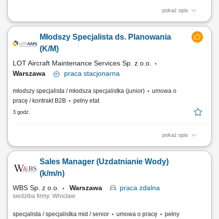
pokaż opis
Codzienny Kontakt i obsługa Zleceń klienta; Kontrola procesu
rozliczania kontraktów; Obsługa Zgłoszeń i Reklamacji Klienta;
Młodszy Specjalista ds. Planowania
Administracyjna obsługa kontraktu;
(K/M)
LOT Aircraft Maintenance Services Sp. z o.o.
Warszawa
praca
stacjonarna
młodszy specjalista / młodsza specjalistka (junior)
umowa o
pracę / kontrakt B2B
pełny etat
3 godz.
pokaż opis
Obowiązki na stanowisku: Przygotowanie dokumentacji na podstawie
otrzymanego zamówienia. Kontakt z Klientami. Analiza otrzymanych
Sales Manager (Uzdatnianie Wody)
zleceń. Weryfikacja poprawności dokumentacji wykonawczej.
Planowanie przeglądów wykonywanych w Obsłudze Liniowej. Praca w
(k/m/n)
równoważnym systemie czasu pracy...
WBS Sp. z o.o.
Warszawa
praca
zdalna
siedziba firmy: Wrocław
specjalista / specjalistka mid / senior
umowa o pracę
pełny