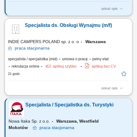
pokaż opis
Twoje zadania: Zarządzanie powierzonym portfolio klientów
biznesowych oraz rozwijanie współpracy Przygotowywanie i
Specjalista ds. Obsługi Wynajmu (m/f)
prowadzenie renegocjacji warunków współpracy oraz przedłużanie
umów Realizacja celów sprzedażowych poprzez aktywny kontakt
telefoniczny z klientami z sektora małych i...
INDIE CAMPERS POLAND sp. z o. o
Warszawa
praca
stacjonarna
specjalista / specjalistka (mid)
umowa o pracę
pełny etat
rekrutacja online
aplikuj szybko
aplikuj bez CV
21 godz.
pokaż opis
ROLA Specjalista ds. Obsługi Wynajmu realizuje wszystkie operacje
związane z wynajmem, które obejmują kontakt z klientem, a także
Specjalista / Specjalistka ds. Turystyki
prowadzi profesjonalne prezentacje sprzedażowe kamperów, aby
przekształcać leady w kupujących. Jest to praktyczna, zorientowana na
klienta rola, łącząca...
Nowa Itaka Sp. z o.o.
Warszawa, Westfield
Mokotów
praca
stacjonarna