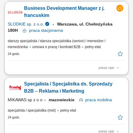
klientami, Budowanie i utrzymywanie relacji z klientami, Współpraca z
Business Development Manager z j.
zespołem sprzedażowym. Oczekujemy: Biegłej znajomości języka
polskiego, Otwartości na kontakt z ludźmi, Wysokiej kultury osobistej i
francuskim
punktualności, Poszukujesz...
SLODKIE sp. z o.o.
Warszawa, ul. Chełmżyńska
180H
praca
stacjonarna
starszy specjalista / starsza specjalistka (senior) / menedżer /
menedżerka
umowa o pracę / kontrakt B2B
pełny etat
24 godz.
pokaż opis
Jak wygląda Twój dzień? Prowadzenie rozmów handlowych:
telefonicznie, mailowo, online oraz podczas spotkań i wyjazdów do
Specjalista / Specjalistka ds. Sprzedaży
klientów; Wyszukiwanie nowych szans sprzedażowych oraz inicjowanie
kontaktu z potencjalnymi partnerami na rynkach zagranicznych; Udział
B2B – Reklama i Marketing
w targach branżowych i...
MIKAWAS sp z o o
mazowieckie
praca
mobilna
specjalista / specjalistka (mid)
pełny etat
24 godz.
pokaż opis