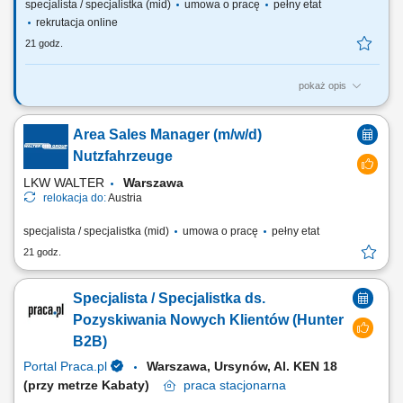
specjalista / specjalistka (mid)
umowa o pracę
pełny etat
rekrutacja online
21 godz.
pokaż opis
Rozpocznij zawodową podróż z ITAKĄ - największym polskim biurem
podróży! Jakie zadania na Ciebie czekają Intensywna nauka w ramach
Area Sales Manager (m/w/d)
procesu wdrożenia; Kompleksowa obsługa klientów w zakresie
sprzedaży ofert turystycznych; Budowanie trwałych relacji z klientami
Nutzfahrzeuge
naszej firmy; Realizacja...
LKW WALTER
Warszawa
relokacja do:
Austria
specjalista / specjalistka (mid)
umowa o pracę
pełny etat
21 godz.
Specjalista / Specjalistka ds.
Pozyskiwania Nowych Klientów (Hunter
B2B)
Portal Praca.pl
Warszawa, Ursynów, Al. KEN 18
(przy metrze Kabaty)
praca
stacjonarna