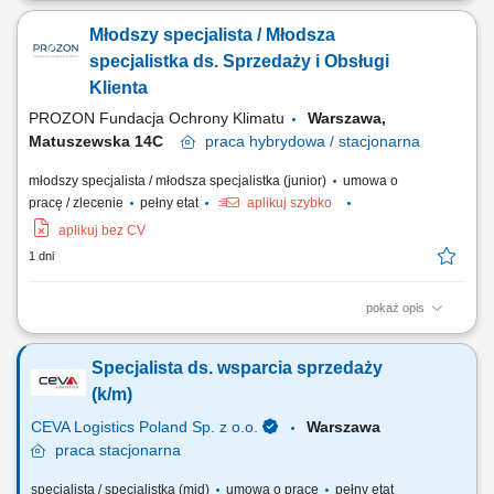
oddziału. Wsparcie w realizacji codziennych zadań operacyjnych i
Młodszy specjalista / Młodsza
administracyjnych. Dbanie o sprawny przepływ informacji oraz
prawidłową organizację pracy. Współpraca z zespołem oraz dbanie o
specjalistka ds. Sprzedaży i Obsługi
wysoką jakość obsługi....
Klienta
PROZON Fundacja Ochrony Klimatu
Warszawa,
Matuszewska 14C
praca
hybrydowa / stacjonarna
młodszy specjalista / młodsza specjalistka (junior)
umowa o
pracę / zlecenie
pełny etat
aplikuj szybko
aplikuj bez CV
1 dni
pokaż opis
Opis stanowiska Nawiązywanie współpracy z nowymi klientami oraz
rozwijanie długofalowych relacji biznesowych. Utrzymywanie
Specjalista ds. wsparcia sprzedaży
regularnego kontaktu z obecnymi kontrahentami i zapewnianie
wysokiego standardu obsługi. Przygotowywanie ofert handlowych
(k/m)
dopasowanych do potrzeb klientów oraz prowadzenie...
CEVA Logistics Poland Sp. z o.o.
Warszawa
praca
stacjonarna
specjalista / specjalistka (mid)
umowa o pracę
pełny etat