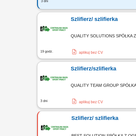
3 dni
Opis stanowiska: przygotowywanie el
obowiązującymi standardami, szlifowan
Szlifierz/ szlifierka
QUALITY SOLUTIONS SPÓŁKA
19 godz.
aplikuj bez CV
Szlifierz/szlifierka
QUALITY TEAM GROUP SPÓŁK
3 dni
aplikuj bez CV
Szlifierz/ szlifierka
BEST SOLUTION SPÓŁKA Z O