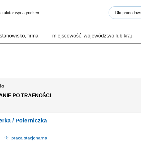
lkulator wynagrodzeń
Dla pracodaw
ści
ANIE PO TRAFNOŚCI
fierka / Polerniczka
sk
praca
stacjonarna