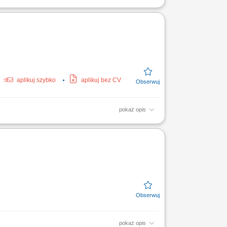
owierzchni do podkładowania i lakierowania.
asad BHP oraz...
aplikuj szybko
aplikuj bez CV
pokaż opis
naddatków i wyrównywanie krawędzi ręczną
...
pokaż opis