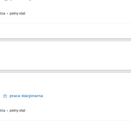
czna
pełny etat
 stanowiskach szlifierskich; Szpachlowanie oraz kompleksowe przygotowywanie 
ie elementów przed procesem lakierniczym; Praca z chemia lakierniczą zgodnie z 
k
praca
stacjonarna
czna
pełny etat