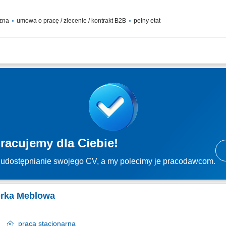
czna
umowa o pracę / zlecenie / kontrakt B2B
pełny etat
anie elementów kompozytowych przy budowie luksusowych jachtów; Przygotowywan
prac oraz usuwanie usterek; Obsługa elektronarzędzi i narzędzi szlifiersko-polersk
racujemy dla Ciebie!
udostępnianie swojego CV, a my polecimy je pracodawcom.
ierka Meblowa
sk
praca
stacjonarna