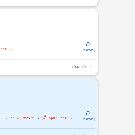
ków oraz dokładne przygotowywanie
zęciem procesu...
j bez CV
pokaż opis
konstrukcji stalowych na placach budowy,
, wykonywanie...
aplikuj szybko
aplikuj bez CV