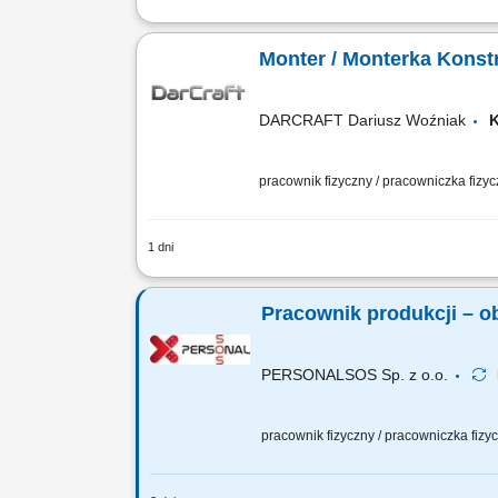
Zakres obowiązków: Szlifowanie kompo
powierzchni pod nałożenie podkładu i 
Monter / Monterka Konst
DARCRAFT Dariusz Woźniak
pracownik fizyczny / pracowniczka fizy
1 dni
Zakres obowiązków: montaż, składanie 
przygotowywanie elementów do spawania
Pracownik produkcji – 
PERSONALSOS Sp. z o.o.
pracownik fizyczny / pracowniczka fiz