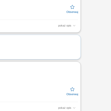
pokaż opis
powierzchni do podkładowania i
wymogami BHP i przy użyciu...
pokaż opis