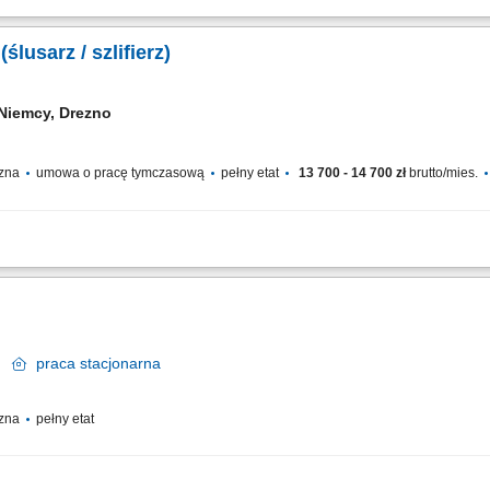
tów meblowych przy stołach szlifierskich. Szpachlowanie oraz przygotowywanie p
 przed procesem lakierniczym. Praca z substancjami chemicznymi z zachowaniem z
lusarz / szlifierz)
Niemcy, Drezno
czna
umowa o pracę tymczasową
pełny etat
13 700 - 14 700 zł
brutto/mies.
obszaru mechanicznego wykańczania i obróbki wyrobów stalowych; Zdejmowanie 
nych powłok chroniących materiał przed czynnikami zewnętrznymi; Montaż i logistyka
k
praca
stacjonarna
czna
pełny etat