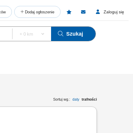
Zaloguj się
ców
Dodaj ogłoszenie
Szukaj
Sortuj wg.:
daty
trafności