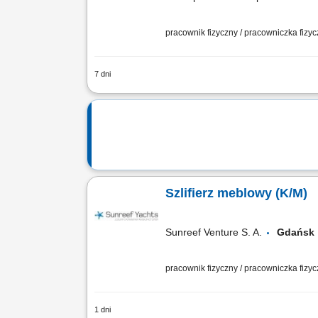
pracownik fizyczny / pracowniczka fizy
7 dni
Szlifowanie komponentów meblowych na
lakierowania; Oklejanie i zabezpieczan
Szlifierz meblowy (K/M)
Sunreef Venture S. A.
Gdańs
pracownik fizyczny / pracowniczka fizy
1 dni