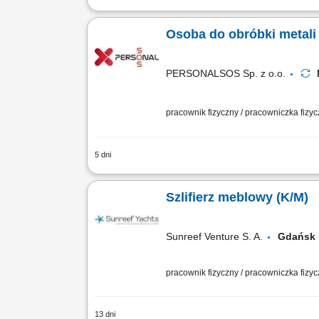
Zakres obowiązków: Szlifowanie elemen
Oklejanie i zabezpieczanie elementów
Osoba do obróbki metali (ś
PERSONALSOS Sp. z o.o.
pracownik fizyczny / pracowniczka fizy
5 dni
Opis stanowiska: Realizacja zadań z 
szlifierką kątową; Nakładanie technicz
Szlifierz meblowy (K/M)
Sunreef Venture S. A.
Gdańs
pracownik fizyczny / pracowniczka fizy
13 dni