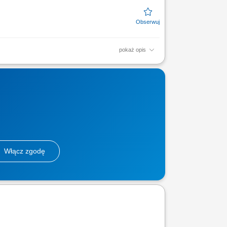
pokaż opis
ie powierzchni do dalszych etapów
ich; Dbanie o porządek na...
Włącz zgodę