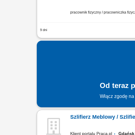
pracownik fizyczny / pracowniczka fizy
9 dni
Szlifowanie, szpachlowanie i polerow
produkcji; Kontrola jakości wykonanych 
Od teraz p
Włącz zgodę na 
Szlifierz Meblowy / Szlif
Klient portalu Praca.pl
Gdań