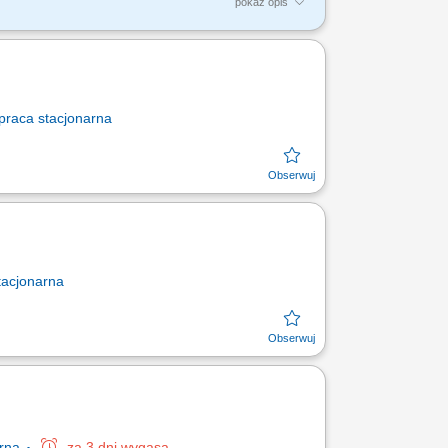
pokaż opis
ronnych na elementy metalowe zgodnie z
a hakach transportowych,...
praca
stacjonarna
tacjonarna
arna
za 3 dni wygasa