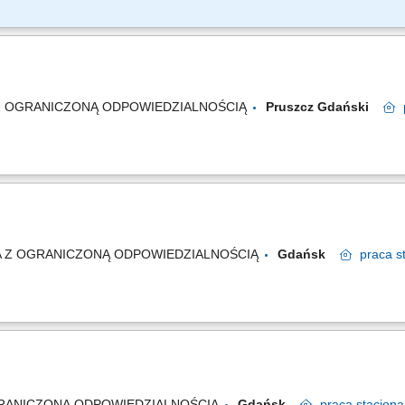
ementów metalowych do procesu obróbki powierzchniowej, nakładanie powłok och
ie elementów przy użyciu szlifierki kątowej, zawieszanie elementów metalowych n
 Z OGRANICZONĄ ODPOWIEDZIALNOŚCIĄ
Pruszcz Gdański
A Z OGRANICZONĄ ODPOWIEDZIALNOŚCIĄ
Gdańsk
praca
s
GRANICZONĄ ODPOWIEDZIALNOŚCIĄ
Gdańsk
praca
stacjon