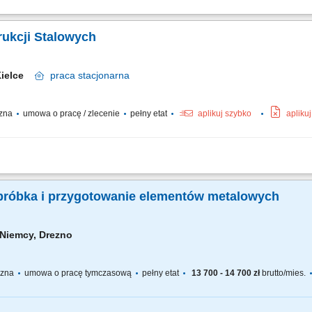
nentów meblowych przy dedykowanych stołach szlifierskich; Szpachlowanie ubyt
lakieru; Precyzyjne oklejanie i zabezpieczanie wybranych elementów przed rozpoc
rukcji Stalowych
Kielce
praca
stacjonarna
czna
umowa o pracę / zlecenie
pełny etat
aplikuj szybko
apliku
oraz spawanie konstrukcji stalowych na podstawie rysunku technicznego, montaż 
 oraz dalszej obróbki, czyszczenie i przygotowywanie konstrukcji do cynkowania
obróbka i przygotowanie elementów metalowych
Niemcy, Drezno
yczna
umowa o pracę tymczasową
pełny etat
13 700 - 14 700 zł
brutto/mies.