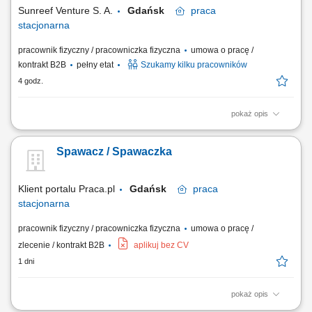
Sunreef Venture S. A.
Gdańsk
praca
stacjonarna
pracownik fizyczny / pracowniczka fizyczna
umowa o pracę /
kontrakt B2B
pełny etat
Szukamy kilku pracowników
4 godz.
pokaż opis
Zakres obowiązków: Montaż i spawanie elementów metodą TIG 141.
Produkcja detali zgodnie z rysunkiem technicznym. Wstępna kontrola
Spawacz / Spawaczka
jakości wykonywanych elementów. Przestrzeganie regulaminu oraz
obowiązujących zasad BHP. Dbanie o porządek i bezpieczeństwo na
stanowisku pracy.
Klient portalu Praca.pl
Gdańsk
praca
stacjonarna
pracownik fizyczny / pracowniczka fizyczna
umowa o pracę /
zlecenie / kontrakt B2B
aplikuj bez CV
1 dni
pokaż opis
Wykonywanie prac spawalniczych zgodnie ze specyfikacją techniczną;