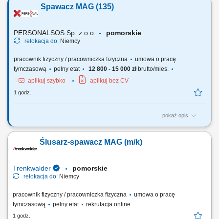
Spawacz MAG (135)
Szlifowanie oraz wykończenie spawanych konstrukcji stalowych.
Kontrola jakości spawanych elementów zgodnie z dokumentacją
techniczną. Utrzymywanie stanowiska...
PERSONALSOS Sp. z o.o.
pomorskie
relokacja do:
Niemcy
pracownik fizyczny / pracowniczka fizyczna
umowa o pracę
tymczasową
pełny etat
12 800 - 15 000 zł
brutto/mies.
aplikuj szybko
aplikuj bez CV
1 godz.
pokaż opis
Zadania: Spawanie metodą MAG 135 (drut lity w osłonie gazu
aktywnego) Samodzielna realizacja powierzonych zadań zgodnie z
Ślusarz-spawacz MAG (m/k)
dokumentacją techniczną; Dbanie o jakość wykonywanych spoin;
Trenkwalder
pomorskie
relokacja do:
Niemcy
pracownik fizyczny / pracowniczka fizyczna
umowa o pracę
tymczasową
pełny etat
rekrutacja online
1 godz.