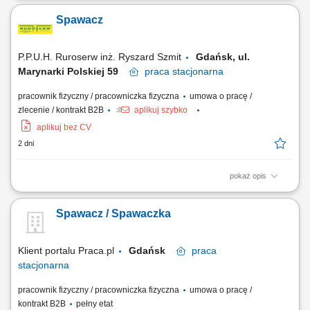
Dbanie o jakość i estetykę realizowanych połączeń spawanych;
Spawacz
Przestrzeganie zasad BHP i procedur obowiązujących na stanowisku
pracy;
P.P.U.H. Ruroserw inż. Ryszard Szmit
Gdańsk, ul.
Marynarki Polskiej 59
praca
stacjonarna
pracownik fizyczny / pracowniczka fizyczna
umowa o pracę /
zlecenie / kontrakt B2B
aplikuj szybko
aplikuj bez CV
2 dni
pokaż opis
praktyczna umiejętność spawania, mile widziane ważne certyfikaty
spawalnicze.
Spawacz / Spawaczka
Klient portalu Praca.pl
Gdańsk
praca
stacjonarna
pracownik fizyczny / pracowniczka fizyczna
umowa o pracę /
kontrakt B2B
pełny etat