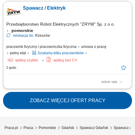
elementów wykorzystywanych przy produkcji zbiorników, wykańczanie
Spawacz / Elektryk
wcześniej zespawanych konstrukcji, kontrola jakości wykonanych
elementów, prowadzenie podstawowej dokumentacji produkcyjnej.
Przedsiębiorstwo Robót Elektrycznych "ZRYW" Sp. z o.o.
pomorskie
relokacja do:
Rzeszów
pracownik fizyczny / pracowniczka fizyczna
umowa o pracę
pełny etat
Szukamy kilku pracowników
aplikuj szybko
aplikuj bez CV
2 godz.
pokaż opis
montaż instalacji elektrycznych
ZOBACZ WIĘCEJ OFERT PRACY
Praca.pl
Praca
Pomorskie
Gdańsk
Spawacz Gdańsk
Spawacz al