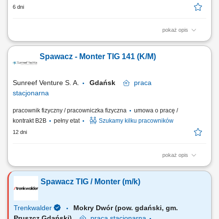
6 dni
pokaż opis
Spawanie i montaż elementów metodą TIG 141 (aluminium) Tworzenie
detali na podstawie rysunku technicznego; Bieżąca kontrola jakości
Spawacz - Monter TIG 141 (K/M)
spoin i wykonanych części; Dbanie o stanowisko pracy oraz
przestrzeganie zasad BHP;
Sunreef Venture S. A.
Gdańsk
praca
stacjonarna
pracownik fizyczny / pracowniczka fizyczna
umowa o pracę /
kontrakt B2B
pełny etat
Szukamy kilku pracowników
12 dni
pokaż opis
Zakres obowiązków: Montaż i spawanie elementów z aluminium
metodą TIG 141; Wytwarzanie detali zgodnie z rysunkiem technicznym;
Spawacz TIG / Monter (m/k)
Wstępna kontrola jakości gotowych elementów; Przestrzeganie zasad
BHP, regulaminów oraz dbanie o porządek na stanowisku;
Trenkwalder
Mokry Dwór (pow. gdański, gm.
Pruszcz Gdański)
praca
stacjonarna