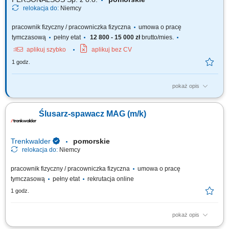
relokacja do:
Niemcy
pracownik fizyczny / pracowniczka fizyczna
umowa o pracę
tymczasową
pełny etat
12 800 - 15 000 zł
brutto/mies.
aplikuj szybko
aplikuj bez CV
1 godz.
pokaż opis
Zadania: Spawanie metodą MAG 135 (drut lity w osłonie gazu
aktywnego) Samodzielna realizacja powierzonych zadań zgodnie z
Ślusarz-spawacz MAG (m/k)
dokumentacją techniczną; Dbanie o jakość wykonywanych spoin;
Trenkwalder
pomorskie
relokacja do:
Niemcy
pracownik fizyczny / pracowniczka fizyczna
umowa o pracę
tymczasową
pełny etat
rekrutacja online
1 godz.
pokaż opis
Twoje zadania spawanie metodą MAG oraz sczepianie dużych i małych