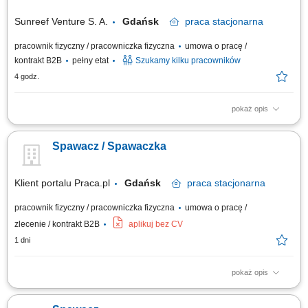
Sunreef Venture S. A.
Gdańsk
praca
stacjonarna
pracownik fizyczny / pracowniczka fizyczna
umowa o pracę /
kontrakt B2B
pełny etat
Szukamy kilku pracowników
4 godz.
pokaż opis
Zakres obowiązków: Montaż i spawanie elementów metodą TIG 141.
Produkcja detali zgodnie z rysunkiem technicznym. Wstępna kontrola
Spawacz / Spawaczka
jakości wykonywanych elementów. Przestrzeganie regulaminu oraz
obowiązujących zasad BHP. Dbanie o porządek i bezpieczeństwo na
stanowisku pracy.
Klient portalu Praca.pl
Gdańsk
praca
stacjonarna
pracownik fizyczny / pracowniczka fizyczna
umowa o pracę /
zlecenie / kontrakt B2B
aplikuj bez CV
1 dni
pokaż opis
Wykonywanie prac spawalniczych zgodnie ze specyfikacją techniczną;
Dbanie o jakość i estetykę realizowanych połączeń spawanych;