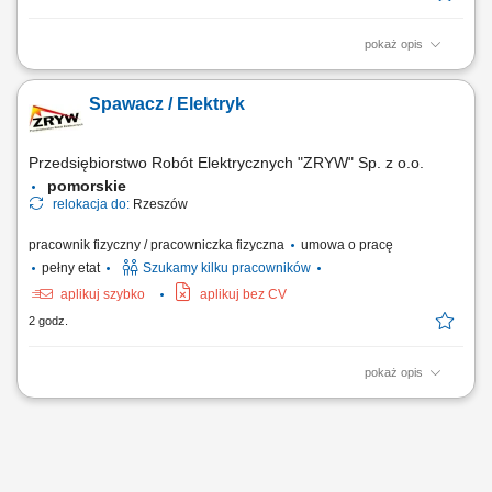
pokaż opis
Twoje zadania spawanie metodą MAG oraz sczepianie dużych i małych
elementów wykorzystywanych przy produkcji zbiorników, wykańczanie
Spawacz / Elektryk
wcześniej zespawanych konstrukcji, kontrola jakości wykonanych
elementów, prowadzenie podstawowej dokumentacji produkcyjnej.
Przedsiębiorstwo Robót Elektrycznych "ZRYW" Sp. z o.o.
pomorskie
relokacja do:
Rzeszów
pracownik fizyczny / pracowniczka fizyczna
umowa o pracę
pełny etat
Szukamy kilku pracowników
aplikuj szybko
aplikuj bez CV
2 godz.
pokaż opis
montaż instalacji elektrycznych