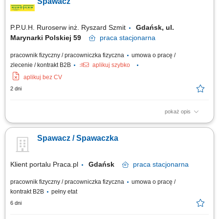
Spawacz
Przestrzeganie zasad BHP i procedur obowiązujących na stanowisku
pracy;
P.P.U.H. Ruroserw inż. Ryszard Szmit
Gdańsk, ul.
Marynarki Polskiej 59
praca
stacjonarna
pracownik fizyczny / pracowniczka fizyczna
umowa o pracę /
zlecenie / kontrakt B2B
aplikuj szybko
aplikuj bez CV
2 dni
pokaż opis
praktyczna umiejętność spawania, mile widziane ważne certyfikaty
spawalnicze.
Spawacz / Spawaczka
Klient portalu Praca.pl
Gdańsk
praca
stacjonarna
pracownik fizyczny / pracowniczka fizyczna
umowa o pracę /
kontrakt B2B
pełny etat
6 dni