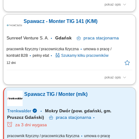
pokaż opis
Spawanie i montaż elementów metodą TIG 141 (aluminium) Tworzenie
detali na podstawie rysunku technicznego; Bieżąca kontrola jakości spoin
Spawacz - Monter TIG 141 (K/M)
i wykonanych części; Dbanie o stanowisko pracy oraz przestrzeganie
zasad BHP;
Sunreef Venture S. A.
Gdańsk
praca
stacjonarna
pracownik fizyczny / pracowniczka fizyczna
umowa o pracę /
kontrakt B2B
pełny etat
Szukamy kilku pracowników
12 dni
pokaż opis
Zakres obowiązków: Montaż i spawanie elementów z aluminium metodą
TIG 141; Wytwarzanie detali zgodnie z rysunkiem technicznym; Wstępna
Spawacz TIG / Monter (m/k)
kontrola jakości gotowych elementów; Przestrzeganie zasad BHP,
regulaminów oraz dbanie o porządek na stanowisku;
Trenkwalder
Mokry Dwór (pow. gdański, gm.
Pruszcz Gdański)
praca
stacjonarna
za 3 dni wygasa
pracownik fizyczny / pracowniczka fizyczna
umowa o pracę