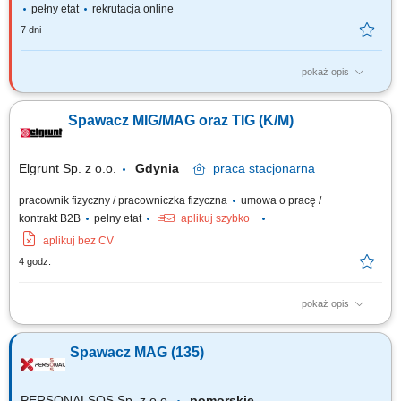
pełny etat
rekrutacja online
7 dni
pokaż opis
Twoje zadania montowanie gotowych podzespołów zgodnie z
dokumentacją, montaż komponentów metalowych ze stali nierdzewnej,
Spawacz MIG/MAG oraz TIG (K/M)
proste prace hydrauliczne, takie jak instalacja baterii czy odpływów w
zlewach, skręcanie oraz sczepianie metodą TIG stali nierdzewnej.
Elgrunt Sp. z o.o.
Gdynia
praca
stacjonarna
pracownik fizyczny / pracowniczka fizyczna
umowa o pracę /
kontrakt B2B
pełny etat
aplikuj szybko
aplikuj bez CV
4 godz.
pokaż opis
Przygotowanie elementów konstrukcji (cięcie, wiercenie, fazowanie)
Montaż i spawanie konstrukcji stalowych metodami 135, 136, 141.
Spawacz MAG (135)
Szlifowanie oraz wykończenie spawanych konstrukcji stalowych. Kontrola
jakości spawanych elementów zgodnie z dokumentacją techniczną.
Utrzymywanie stanowiska...
PERSONALSOS Sp. z o.o.
pomorskie