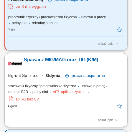
za 3 dni wygasa
pracownik fizyczny / pracowniczka fizyczna
umowa o pracę
pełny etat
rekrutacja online
7 dni
pokaż opis
Twoje zadania montowanie gotowych podzespołów zgodnie z
dokumentacją, montaż komponentów metalowych ze stali nierdzewnej,
Spawacz MIG/MAG oraz TIG (K/M)
proste prace hydrauliczne, takie jak instalacja baterii czy odpływów w
zlewach, skręcanie oraz sczepianie metodą TIG stali nierdzewnej.
Elgrunt Sp. z o.o.
Gdynia
praca
stacjonarna
pracownik fizyczny / pracowniczka fizyczna
umowa o pracę /
kontrakt B2B
pełny etat
aplikuj szybko
aplikuj bez CV
4 godz.
pokaż opis
Przygotowanie elementów konstrukcji (cięcie, wiercenie, fazowanie)
Montaż i spawanie konstrukcji stalowych metodami 135, 136, 141.