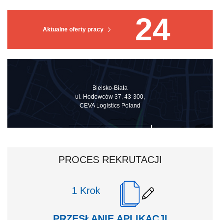
24
Aktualne oferty pracy
Bielsko-Biała
ul. Hodowców 37, 43-300,
CEVA Logistics Poland
ZOBACZ NA MAPIE
PROCES REKRUTACJI
Krok
PRZESŁANIE APLIKACJI