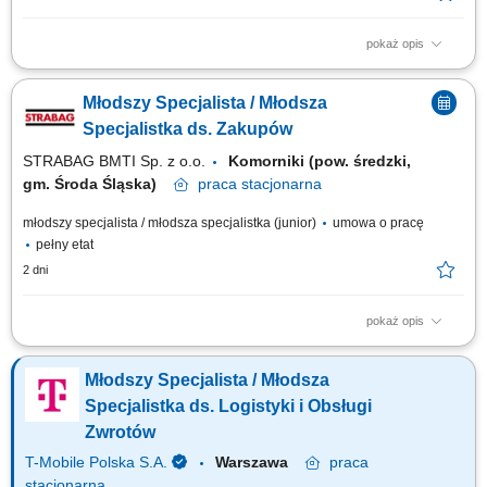
pokaż opis
Twoja rola w STRABAG pozyskiwanie nowych dostawców oraz
współpraca z dotychczasowymi; negocjacje cenników / umowy handlowe;
Młodszy Specjalista / Młodsza
aktualizacja cenników w systemie CATO; wsparcie pozostałych
specjalistów ds. zakupów w regionach; współpraca z regionami; praca z
Specjalistka ds. Zakupów
bieżącymi projektami Co jest dla...
STRABAG BMTI Sp. z o.o.
Komorniki (pow. średzki,
gm. Środa Śląska)
praca
stacjonarna
młodszy specjalista / młodsza specjalistka (junior)
umowa o pracę
pełny etat
2 dni
pokaż opis
Twoja rola w STRABAG pozyskiwanie nowych dostawców oraz
współpraca z dotychczasowymi; negocjacje cenników / umowy handlowe;
Młodszy Specjalista / Młodsza
aktualizacja cenników w systemie CATO; wsparcie pozostałych
specjalistów ds. zakupów w regionach; współpraca z regionami; praca z
Specjalistka ds. Logistyki i Obsługi
bieżącymi projektami Co jest dla...
Zwrotów
T-Mobile Polska S.A.
Warszawa
praca
stacjonarna