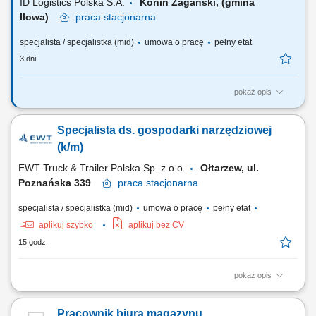
ID Logistics Polska S.A.
Konin Żagański, (gmina
Iłowa)
praca
stacjonarna
specjalista / specjalistka (mid)
umowa o pracę
pełny etat
3 dni
pokaż opis
Twoje obowiązki: wprowadzanie danych do systemu i weryfikacja
poprawności danych; aktywne wsparcie dla lidera zmiany;
Specjalista ds. gospodarki narzędziowej
sporządzanie raportów i analiz; dbałość o prawidłowy obieg
dokumentów;
(k/m)
EWT Truck & Trailer Polska Sp. z o.o.
Ołtarzew, ul.
Poznańska 339
praca
stacjonarna
specjalista / specjalistka (mid)
umowa o pracę
pełny etat
aplikuj szybko
aplikuj bez CV
15 godz.
pokaż opis
Zakres obowiązków: Prowadzenie i porządkowanie gospodarki
narzędziowej w serwisach pojazdów użytkowych i osobowych;
Pracownik biura magazynu