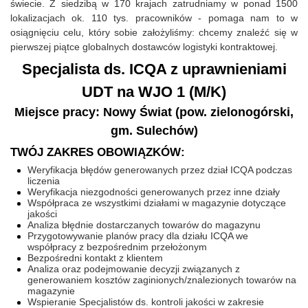
świecie. Z siedzibą w 170 krajach zatrudniamy w ponad 1500
lokalizacjach ok. 110 tys. pracowników - pomaga nam to w
osiągnięciu celu, który sobie założyliśmy: chcemy znaleźć się w
pierwszej piątce globalnych dostawców logistyki kontraktowej.
Specjalista ds. ICQA z uprawnieniami
UDT na WJO 1 (M/K)
Miejsce pracy: Nowy Świat (pow. zielonogórski,
gm. Sulechów)
TWÓJ ZAKRES OBOWIĄZKÓW:
Weryfikacja błędów generowanych przez dział ICQA podczas
liczenia
Weryfikacja niezgodności generowanych przez inne działy
Współpraca ze wszystkimi działami w magazynie dotyczące
jakości
Analiza błędnie dostarczanych towarów do magazynu
Przygotowywanie planów pracy dla działu ICQA we
współpracy z bezpośrednim przełożonym
Bezpośredni kontakt z klientem
Analiza oraz podejmowanie decyzji związanych z
generowaniem kosztów zaginionych/znalezionych towarów na
magazynie
Wspieranie Specjalistów ds. kontroli jakości w zakresie