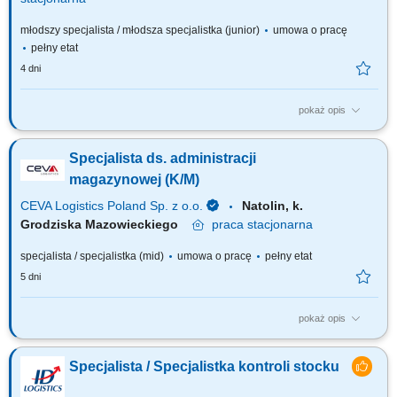
młodszy specjalista / młodsza specjalistka (junior)
umowa o pracę
pełny etat
4 dni
pokaż opis
Zadania, które na Ciebie czekają: Wsparcie w przyjmowaniu i obsłudze
przesyłek zwrotnych adresowanych do Centrum Logistycznego; Wsparcie
Specjalista ds. administracji
w weryfikacji i obsłudze urządzeń/towarów zwracanych do Centrum
Logistycznego; Współpraca z innymi jednostkami w firmie w zakresie
magazynowej (K/M)
logistyki towarów i...
CEVA Logistics Poland Sp. z o.o.
Natolin, k.
Grodziska Mazowieckiego
praca
stacjonarna
specjalista / specjalistka (mid)
umowa o pracę
pełny etat
5 dni
pokaż opis
TWOJA ROLA Wykonywanie operacji systemowych będących integralną
częścią działalności obszaru, terminowo oraz zgodnie z procedurami i
Specjalista / Specjalistka kontroli stocku
instrukcjami. ZADANIA NA STANOWISKU PRACY Prowadzenie spraw
administracyjnych na magazynie; Współpraca z liderami