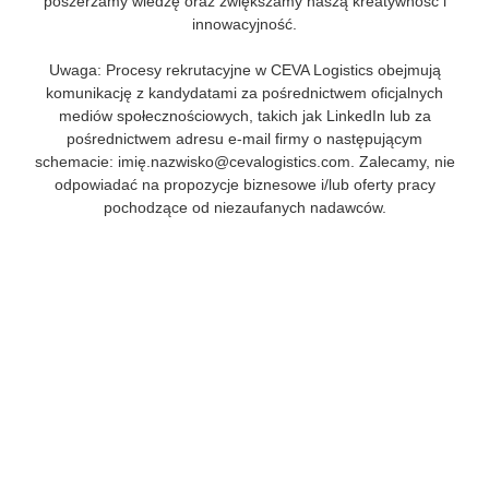
poszerzamy wiedzę oraz zwiększamy naszą kreatywność i
innowacyjność.
Uwaga: Procesy rekrutacyjne w CEVA Logistics obejmują
komunikację z kandydatami za pośrednictwem oficjalnych
mediów społecznościowych, takich jak LinkedIn lub za
pośrednictwem adresu e-mail firmy o następującym
schemacie: imię.nazwisko@cevalogistics.com. Zalecamy, nie
odpowiadać na propozycje biznesowe i/lub oferty pracy
pochodzące od niezaufanych nadawców.