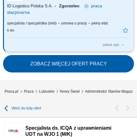
odpowiedzialnymi za funkcjonowanie...
ID Logistics Polska S.A.
Zgorzelec
praca
stacjonarna
specjalista / specjalistka (mid)
umowa o pracę
pełny etat
6 dni
pokaż opis
ZADANIA: kontrola stanów magazynowych, nadzór i codzienna
inwentaryzacja stanów magazynowych „stocku” Nadzór i prawidłowe
archiwizowanie stworzonej dokumentacji magazynowej; Raportowanie i
ZOBACZ WIĘCEJ OFERT PRACY
informowanie o niezgodności;
Praca.pl
Praca
Lubuskie
Nowy Świat
Administrator Stanów Magazy
Wróć do listy ofert
Specjalista ds. ICQA z uprawnieniami
UDT na WJO 1 (M/K)