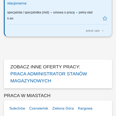
stacjonarna
specjalista / specjalistka (mid)
umowa o pracę
pełny etat
6 dni
pokaż opis
ZADANIA: kontrola stanów magazynowych, nadzór i codzienna
inwentaryzacja stanów magazynowych „stocku” Nadzór i prawidłowe
archiwizowanie stworzonej dokumentacji magazynowej; Raportowanie
i informowanie o niezgodności;
ZOBACZ INNE OFERTY PRACY:
PRACA ADMINISTRATOR STANÓW
MAGAZYNOWYCH
PRACA W MIASTACH
Sulechów
Czerwieńsk
Zielona Góra
Kargowa