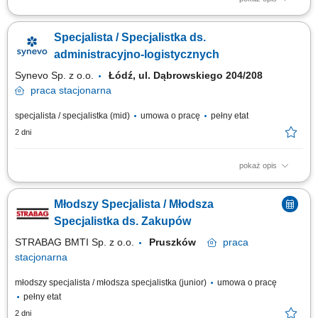
Odpowiedzialność za efektywne zarządzanie stanami magazynowymi w
kategorii produktów świeżych o wysokiej rotacji. Ścisłe współdziałanie z
Specjalista / Specjalistka ds.
działem zakupów, sprzedaży oraz handlowcami w celu zapewnienia
bezproblemowej i terminowej wysyłki zamówień. Nadzorowanie
administracyjno-logistycznych​
prawidłowego obiegu...
Synevo Sp. z o.o.
Łódź, ul. Dąbrowskiego 204/208
praca
stacjonarna
specjalista / specjalistka (mid)
umowa o pracę
pełny etat
2 dni
pokaż opis
Opis stanowiska: Obsługa mailowa kontrahentów; Wprowadzanie
dokumentów magazynowych do systemu; Wystawianie dokumentów
Młodszy Specjalista / Młodsza
WZ/FV.
Specjalistka ds. Zakupów
STRABAG BMTI Sp. z o.o.
Pruszków
praca
stacjonarna
młodszy specjalista / młodsza specjalistka (junior)
umowa o pracę
pełny etat
2 dni