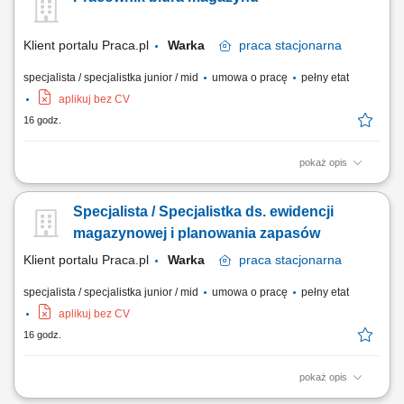
Inwentaryzacja narzędzi oraz bieżąca aktualizacja stanu
magazynowego; Nadzór nad stanem technicznym narzędzi i urządzeń;
Monitorowanie terminów gwarancji, przeglądów...
Klient portalu Praca.pl
Warka
praca
stacjonarna
specjalista / specjalistka junior / mid
umowa o pracę
pełny etat
aplikuj bez CV
16 godz.
pokaż opis
nadzór nad prawidłowością wykonywania operacji magazynowych w
programie przez magazynierów oraz sporządzania dokumentacji
Specjalista / Specjalistka ds. ewidencji
magazynowej w programie magazynowym typu SAP; współpraca z
koordynatorem zakupu i sprzedaży w zakresie sporządzania
magazynowej i planowania zapasów
tygodniowego planu produkcji; zarządzanie stokiem...
Klient portalu Praca.pl
Warka
praca
stacjonarna
specjalista / specjalistka junior / mid
umowa o pracę
pełny etat
aplikuj bez CV
16 godz.
pokaż opis
Odpowiedzialność za efektywne zarządzanie stanami magazynowymi w