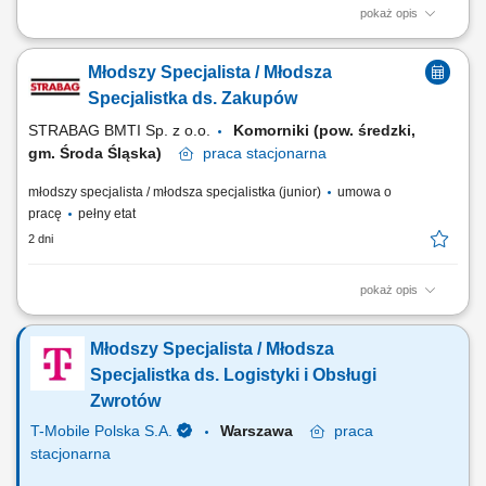
pokaż opis
Twoja rola w STRABAG pozyskiwanie nowych dostawców oraz
współpraca z dotychczasowymi; negocjacje cenników / umowy
Młodszy Specjalista / Młodsza
handlowe; aktualizacja cenników w systemie CATO; wsparcie
pozostałych specjalistów ds. zakupów w regionach; współpraca z
Specjalistka ds. Zakupów
regionami; praca z bieżącymi projektami Co jest dla...
STRABAG BMTI Sp. z o.o.
Komorniki (pow. średzki,
gm. Środa Śląska)
praca
stacjonarna
młodszy specjalista / młodsza specjalistka (junior)
umowa o
pracę
pełny etat
2 dni
pokaż opis
Twoja rola w STRABAG pozyskiwanie nowych dostawców oraz
współpraca z dotychczasowymi; negocjacje cenników / umowy
Młodszy Specjalista / Młodsza
handlowe; aktualizacja cenników w systemie CATO; wsparcie
pozostałych specjalistów ds. zakupów w regionach; współpraca z
Specjalistka ds. Logistyki i Obsługi
regionami; praca z bieżącymi projektami Co jest dla...
Zwrotów
T-Mobile Polska S.A.
Warszawa
praca
stacjonarna