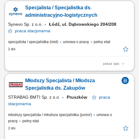
kategorii produktów świeżych o wysokiej rotacji. Ścisłe współdziałanie z
Specjalista / Specjalistka ds.
działem zakupów, sprzedaży oraz handlowcami w celu zapewnienia
bezproblemowej i terminowej wysyłki zamówień. Nadzorowanie
administracyjno-logistycznych​
prawidłowego obiegu...
Synevo Sp. z o.o.
Łódź, ul. Dąbrowskiego 204/208
praca
stacjonarna
specjalista / specjalistka (mid)
umowa o pracę
pełny etat
2 dni
pokaż opis
Opis stanowiska: Obsługa mailowa kontrahentów; Wprowadzanie
dokumentów magazynowych do systemu; Wystawianie dokumentów
Młodszy Specjalista / Młodsza
WZ/FV.
Specjalistka ds. Zakupów
STRABAG BMTI Sp. z o.o.
Pruszków
praca
stacjonarna
młodszy specjalista / młodsza specjalistka (junior)
umowa o
pracę
pełny etat
2 dni