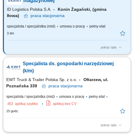
magazynowej
ID Logistics Polska S.A.
Konin Żagański, (gmina
Iłowa)
praca
stacjonarna
specjalista / specjalistka (mid)
umowa o pracę
pełny etat
3 dni
pokaż opis
Twoje obowiązki: wprowadzanie danych do systemu i weryfikacja
poprawności danych; aktywne wsparcie dla lidera zmiany; sporządzanie
Specjalista ds. gospodarki narzędziowej
raportów i analiz; dbałość o prawidłowy obieg dokumentów;
(k/m)
EWT Truck & Trailer Polska Sp. z o.o.
Ołtarzew, ul.
Poznańska 339
praca
stacjonarna
specjalista / specjalistka (mid)
umowa o pracę
pełny etat
aplikuj szybko
aplikuj bez CV
15 godz.
pokaż opis
Zakres obowiązków: Prowadzenie i porządkowanie gospodarki