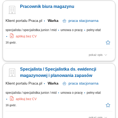
narzędziowej w serwisach pojazdów użytkowych i osobowych;
Pracownik biura magazynu
Inwentaryzacja narzędzi oraz bieżąca aktualizacja stanu magazynowego;
Nadzór nad stanem technicznym narzędzi i urządzeń; Monitorowanie
terminów gwarancji, przeglądów...
Klient portalu Praca.pl
Warka
praca
stacjonarna
specjalista / specjalistka junior / mid
umowa o pracę
pełny etat
aplikuj bez CV
16 godz.
pokaż opis
nadzór nad prawidłowością wykonywania operacji magazynowych w
programie przez magazynierów oraz sporządzania dokumentacji
Specjalista / Specjalistka ds. ewidencji
magazynowej w programie magazynowym typu SAP; współpraca z
koordynatorem zakupu i sprzedaży w zakresie sporządzania
magazynowej i planowania zapasów
tygodniowego planu produkcji; zarządzanie stokiem...
Klient portalu Praca.pl
Warka
praca
stacjonarna
specjalista / specjalistka junior / mid
umowa o pracę
pełny etat
aplikuj bez CV
16 godz.
pokaż opis