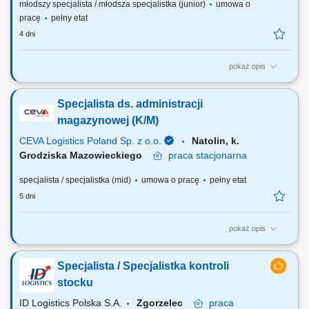
młodszy specjalista / młodsza specjalistka (junior)
umowa o
pracę
pełny etat
4 dni
pokaż opis
Zadania, które na Ciebie czekają: Wsparcie w przyjmowaniu i obsłudze
przesyłek zwrotnych adresowanych do Centrum Logistycznego;
Specjalista ds. administracji
Wsparcie w weryfikacji i obsłudze urządzeń/towarów zwracanych do
Centrum Logistycznego; Współpraca z innymi jednostkami w firmie w
magazynowej (K/M)
zakresie logistyki towarów i...
CEVA Logistics Poland Sp. z o.o.
Natolin, k.
Grodziska Mazowieckiego
praca
stacjonarna
specjalista / specjalistka (mid)
umowa o pracę
pełny etat
5 dni
pokaż opis
TWOJA ROLA Wykonywanie operacji systemowych będących
integralną częścią działalności obszaru, terminowo oraz zgodnie z
Specjalista / Specjalistka kontroli
procedurami i instrukcjami. ZADANIA NA STANOWISKU PRACY
Prowadzenie spraw administracyjnych na magazynie; Współpraca z
stocku
liderami odpowiedzialnymi za funkcjonowanie...
ID Logistics Polska S.A.
Zgorzelec
praca