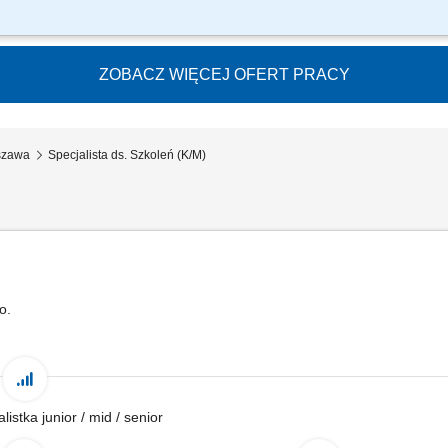
koleniowych Pracowników z obszaru sprzedaży i obsługi; Przygotowanie i prowadze
zbadanych potrzeb; Monitorowanie efektów prowadzonych działań; Wsparcie zespoł
ZOBACZ WIĘCEJ OFERT PRACY
rszawa
Specjalista ds. Szkoleń (K/M)
o.
alistka junior / mid / senior