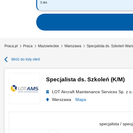
3 dni
Twoją rolą będzie: Badanie potrzeb sz
sprzedaży, kompetencji na podstawie 
Praca.pl
Praca
Mazowieckie
Warszawa
Specjalista ds. Szkoleń Wa
Wróć do listy ofert
Specjalista ds. Szkoleń (K/M)
LOT Aircraft Maintenance Services Sp. z o.
Warszawa
Mapa
specjalista / specj