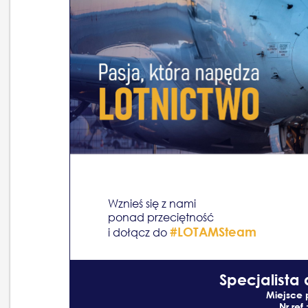
Wznieś się z nami
ponad przeciętność
#LOTAMSteam
i dołącz do
Specjalista 
Miejsce 
Nr ref