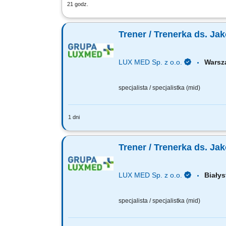
21 godz.
Zadania: Kompleksowe zarządzanie proj
szkoleń i warsztatów na terenie całego k
Trener / Trenerka ds. Ja
LUX MED Sp. z o.o.
Wars
specjalista / specjalistka (mid)
1 dni
Twoją rolą będzie: Badanie potrzeb sz
zakresu jakości, sprzedaży, kompetenc
Trener / Trenerka ds. Ja
LUX MED Sp. z o.o.
Biał
specjalista / specjalistka (mid)