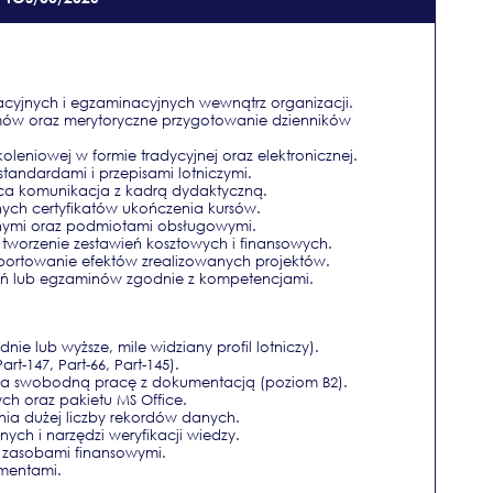
yjnych i egzaminacyjnych wewnątrz organizacji.
 oraz merytoryczne przygotowanie dzienników
leniowej w formie tradycyjnej oraz elektronicznej.
standardami i przepisami lotniczymi.
ca komunikacja z kadrą dydaktyczną.
nych certyfikatów ukończenia kursów.
znymi oraz podmiotami obsługowymi.
tworzenie zestawień kosztowych i finansowych.
portowanie efektów zrealizowanych projektów.
ń lub egzaminów zgodnie z kompetencjami.
ie lub wyższe, mile widziany profil lotniczy).
t-147, Part-66, Part-145).
ąca swobodną pracę z dokumentacją (poziom B2).
ch oraz pakietu MS Office.
ania dużej liczby rekordów danych.
ych i narzędzi weryfikacji wiedzy.
 zasobami finansowymi.
umentami.