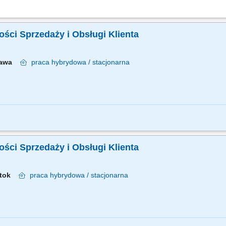
ektami edukacyjnymi i szkoleniowymi od strony operacyjnej, zapewniając ich płyn
raju, w tym planowanie logistyczne. Koordynacja logistyki i ścisła współpraca z...
kości Sprzedaży i Obsługi Klienta
zawa
praca
hybrydowa / stacjonarna
koleniowych Pracowników z obszaru sprzedaży i obsługi; Przygotowanie i prowadze
ji na podstawie zbadanych potrzeb; Monitorowanie efektów prowadzonych działań;
kości Sprzedaży i Obsługi Klienta
ystok
praca
hybrydowa / stacjonarna