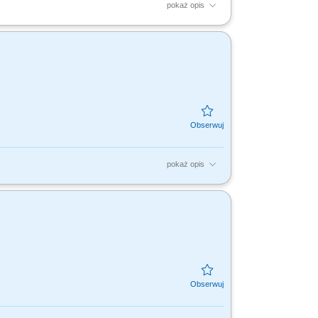
pokaż opis
ną realizację. Samodzielna organizacja
pokaż opis
nie szkoleń, warsztatów i treningów z
 Wsparcie...