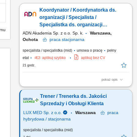
Koordynator / Koordynatorka ds.
organizacji / Specjalista /
Specjalistka ds. organizacji
emu
szkoleń
ADN Akademia Sp. z o.o. Sp. k.
Warszawa,
Ochota
praca
stacjonarna
specjalista / specjalistka (mid)
umowa o pracę
pełny
etat
aplikuj szybko
aplikuj bez CV
21 godz.
pokaż opis
Zadania: Kompleksowe zarządzanie projektami edukacyjnymi i
szkoleniowymi od strony operacyjnej, zapewniając ich płynną
Trener / Trenerka ds. Jakości
realizację. Samodzielna organizacja szkoleń i warsztatów na
terenie całego kraju, w tym planowanie logistyczne.
Sprzedaży i Obsługi Klienta
Koordynacja logistyki i ścisła współpraca z...
LUX MED Sp. z o.o.
Warszawa
praca
hybrydowa / stacjonarna
specjalista / specjalistka (mid)