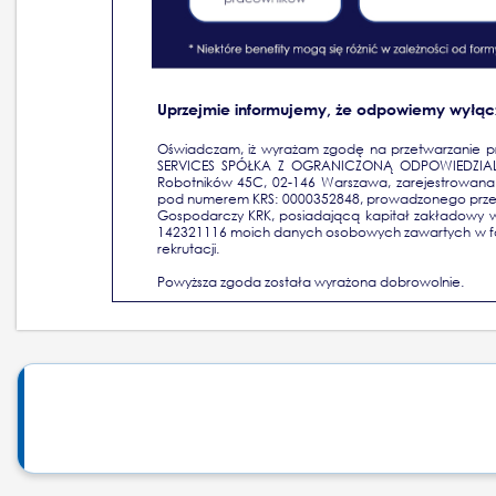
Uprzejmie informujemy, że odpowiemy wyłącz
Oświadczam, iż wyrażam zgodę na przetwarzanie pr
SERVICES SPÓŁKA Z OGRANICZONĄ ODPOWIEDZIALNO
Robotników 45C, 02-146 Warszawa, zarejestrowana
pod numerem KRS: 0000352848, prowadzonego przez 
Gospodarczy KRK, posiadającą kapitał zakładowy w
142321116 moich danych osobowych zawartych w for
rekrutacji.
Powyższa zgoda została wyrażona dobrowolnie.