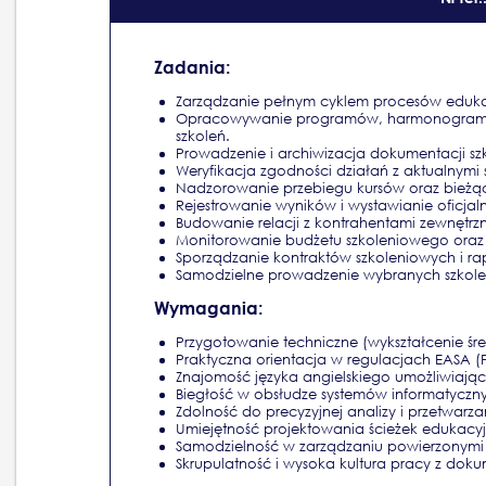
Zadania:
Zarządzanie pełnym cyklem procesów edukac
Opracowywanie programów, harmonogramów
szkoleń.
Prowadzenie i archiwizacja dokumentacji szko
Weryfikacja zgodności działań z aktualnymi 
Nadzorowanie przebiegu kursów oraz bieżą
Rejestrowanie wyników i wystawianie oficjal
Budowanie relacji z kontrahentami zewnętr
Monitorowanie budżetu szkoleniowego oraz 
Sporządzanie kontraktów szkoleniowych i ra
Samodzielne prowadzenie wybranych szkole
Wymagania:
Przygotowanie techniczne (wykształcenie średn
Praktyczna orientacja w regulacjach EASA (Par
Znajomość języka angielskiego umożliwiaj
Biegłość w obsłudze systemów informatyczny
Zdolność do precyzyjnej analizy i przetwarz
Umiejętność projektowania ścieżek edukacyjn
Samodzielność w zarządzaniu powierzonymi
Skrupulatność i wysoka kultura pracy z dok