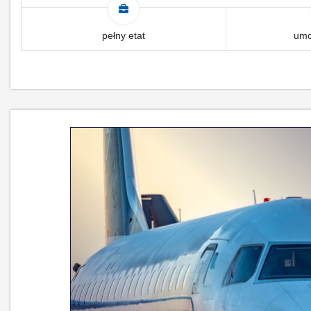
pełny etat
umo