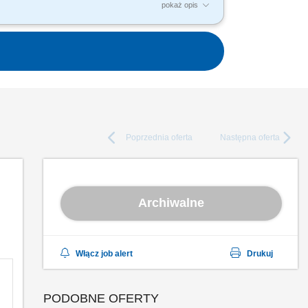
pokaż opis
nie szkoleń, warsztatów z zakresu jakości,
ów w rozwoju...
Poprzednia
oferta
Następna
oferta
Archiwalne
Włącz job alert
Drukuj
PODOBNE OFERTY