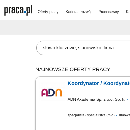
Oferty pracy
Kariera i rozwój
Pracodawcy
Ka
NAJNOWSZE OFERTY PRACY
Koordynator / Koordynator
ADN Akademia Sp. z o.o. Sp. k.
specjalista / specjalistka (mid)
umowa