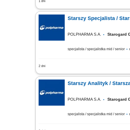
1 dni
Zakres obowiązków: przygotowywanie do
międzynarodowymi wytycznymi, prowadzen
Starszy Specjalista / Star
POLPHARMA S.A.
Starogard
specjalista / specjalistka mid / senior
2 dni
Celem stanowiska jest zapewnienie eksp
poprzez projektowanie, wdrażanie, wali
Starszy Analityk / Stars
POLPHARMA S.A.
Starogard
specjalista / specjalistka mid / senior