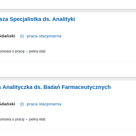
kumentacji rejestracyjnej dotyczącej aktywnych substancji farmaceutycznych zgo
ie procesów rejestracyjnych API zgodnie z przyjętą strategią, aktualizowanie ba
sza Specjalistka ds. Analityki
 Gdański
praca
stacjonarna
umowa o pracę
pełny etat
erckiego wsparcia analitycznego dla rozwoju i kontroli substancji farmaceutyczny
dację oraz optymalizację metod analitycznych, a także aktywne uczestnictwo w ro
za Analityczka ds. Badań Farmaceutycznych
 Gdański
praca
stacjonarna
umowa o pracę
pełny etat