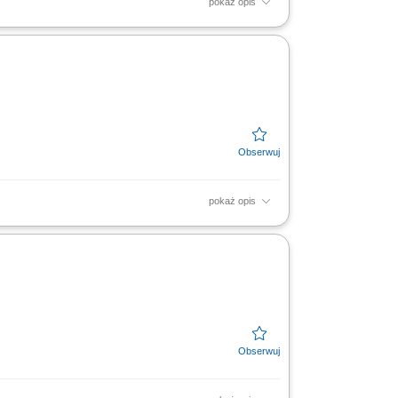
pokaż opis
dnie z obowiązującymi przepisami i
z danych oraz...
pokaż opis
ch, w szczególności API i oligonukleotydów,
zwoju nowych...