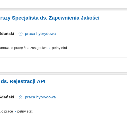
 nad przestrzeganiem zasad GMP w obszarze Jednostki Biznesowej API. Udział w 
ola zmian, przeglądy jakości produktów. Weryfikacja i ocena raportów serii z proc
arszy Specjalista ds. Zapewnienia Jakości
 Gdański
praca
hybrydowa
umowa o pracę / na zastępstwo
pełny etat
raportów serii oraz weryfikacja dokumentacji GMP dla obszaru produkcji form s
 obowiązującymi procedurami. Udział w nadzorze nad produkcją pilotażową oraz
 ds. Rejestracji API
 Gdański
praca
hybrydowa
 o pracę
pełny etat