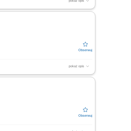
pokaż opis
łki na potrzeby rejestracji w oparciu o
gią firmy;...
pokaż opis
owiązującymi przepisami prawa, prowadzenie
racją leków,...