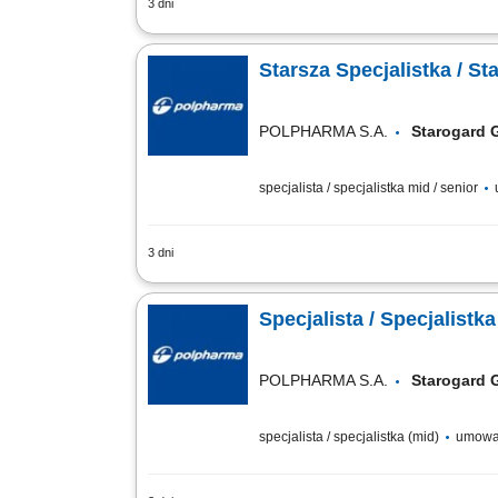
3 dni
Zakres obowiązków: Wspieranie nadzoru
działania wyjaśniające oraz CAPA, kontr
Starsza Specjalistka / St
POLPHARMA S.A.
Starogard
specjalista / specjalistka mid / senior
3 dni
Zakres obowiązków: Samodzielna ocena 
produkcyjnych z wymaganiami GMP oraz
Specjalista / Specjalistka
POLPHARMA S.A.
Starogard
specjalista / specjalistka (mid)
umowa