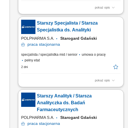
pokaż opis
Zakres obowiązków: przygotowywanie dokumentacji
rejestracyjnej dotyczącej aktywnych substancji
Starszy Specjalista / Starsza
farmaceutycznych zgodnie z obowiązującymi przepisami i
międzynarodowymi wytycznymi, prowadzenie procesów
Specjalistka ds. Analityki
rejestracyjnych API zgodnie z przyjętą strategią, aktualizowanie
POLPHARMA S.A.
Starogard Gdański
baz danych oraz...
praca
stacjonarna
specjalista / specjalistka mid / senior
umowa o pracę
pełny etat
2 dni
pokaż opis
Celem stanowiska jest zapewnienie eksperckiego wsparcia
analitycznego dla rozwoju i kontroli substancji
Starszy Analityk / Starsza
farmaceutycznych, w szczególności API i oligonukleotydów,
poprzez projektowanie, wdrażanie, walidację oraz
Analityczka ds. Badań
optymalizację metod analitycznych, a także aktywne
Farmaceutycznych
uczestnictwo w rozwoju nowych...
POLPHARMA S.A.
Starogard Gdański
praca
stacjonarna