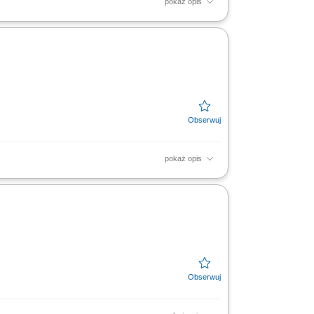
pokaż opis
procesach jakościowych, takich jak:
esu wytwarzania...
pokaż opis
tałych. Nadzór nad zgodnością procesów
 monitorowanie...