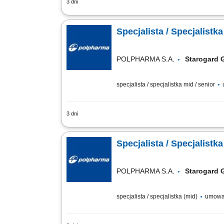
3 dni
Twój zakres obowiązków: Poprawne opra
aktualne przepisy i wytyczne międzynaro
Specjalista / Specjalistk
POLPHARMA S.A.
Starogard
specjalista / specjalistka mid / senior
3 dni
Zakres obowiązków: przygotowywanie i
procesów rejestracyjnych zgodnie ze str
Specjalista / Specjalistk
POLPHARMA S.A.
Starogard
specjalista / specjalistka (mid)
umowa