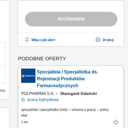
Archiwalne
Włącz job alert
Drukuj
PODOBNE OFERTY
Specjalista / Specjalistka ds.
Rejestracji Produktów
Farmaceutycznych
emu
POLPHARMA S.A.
Starogard Gdański
praca
hybrydowa
specjalista / specjalistka (mid)
umowa o pracę
pełny
etat
1 dni