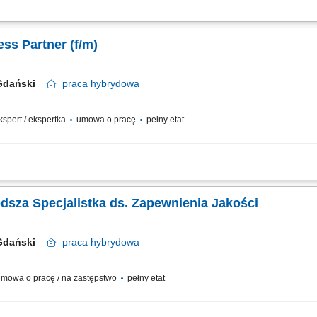
nsowanych prac analitycznych wspierających rozwój nowych substancji farmaceut
alitycznych dla API oraz oligonukleotydów. Samodzielne wykonywanie badań labor
ess Partner (f/m)
 Gdański
praca
hybrydowa
ekspert / ekspertka
umowa o pracę
pełny etat
aktualizacja dokumentacji rejestracyjnej dla suplementów diety, wyrobów medyc
j wyrobów medycznych, prowadzenie procesów rejestracyjnych na rynkach Unii Eu
odsza Specjalistka ds. Zapewnienia Jakości
 Gdański
praca
hybrydowa
mowa o pracę / na zastępstwo
pełny etat