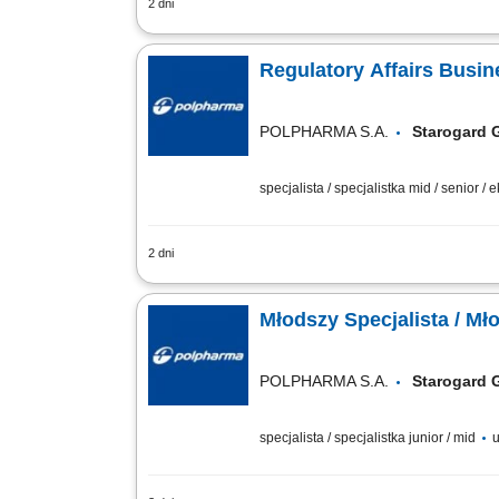
2 dni
Zakres obowiązków: Prowadzenie zaawa
Opracowywanie i doskonalenie metod an
Regulatory Affairs Busin
POLPHARMA S.A.
Starogard
specjalista / specjalistka mid / senior / 
2 dni
Zakres obowiązków: przygotowywanie i 
kompletowanie dokumentacji techniczne
Młodszy Specjalista / Mł
POLPHARMA S.A.
Starogard
specjalista / specjalistka junior / mid
u