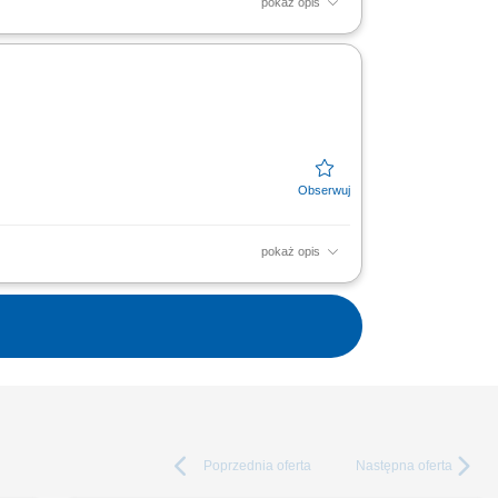
pokaż opis
cznych zgodnie z obowiązującymi przepisami
alizacja baz...
pokaż opis
dnie z obowiązującymi przepisami i
z danych oraz...
Poprzednia
oferta
Następna
oferta