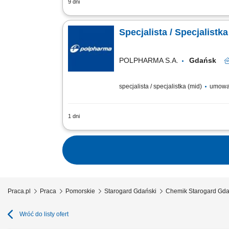
9 dni
Zakres obowiązków: Przygotowywanie i 
oraz międzynarodowymi wytycznymi. Prow
Specjalista / Specjalist
POLPHARMA S.A.
Gdańsk
specjalista / specjalistka (mid)
umowa
1 dni
Zakres obowiązków: przygotowywanie do
międzynarodowymi wytycznymi, prowadzen
Praca.pl
Praca
Pomorskie
Starogard Gdański
Chemik Starogard Gda
Wróć do listy ofert