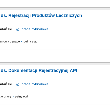
cowywanie dokumentacji rejestracyjnej aktywnych substancji farmaceutycznych Spó
dowe w tej dziedzinie; Prowadzenie procesów rejestracyjnych API zgodnie ze strate
a ds. Rejestracji Produktów Leczniczych
 Gdański
praca
hybrydowa
umowa o pracę
pełny etat
 opracowywanie dokumentacji rejestracyjnej produktów leczniczych zgodnie z ob
ategią firmy, przygotowywanie oraz aktualizowanie dokumentacji związanej z rejest
a ds. Dokumentacji Rejestracyjnej API
 Gdański
praca
hybrydowa
 o pracę
pełny etat