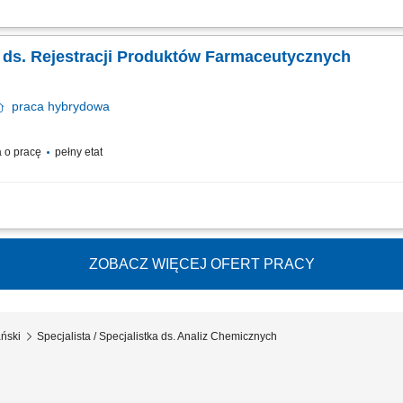
opracowywanie dokumentacji rejestracyjnej dla aktywnych substancji farmaceuty
adzenie procesów związanych z rejestracją API zgodnie z przyjętą strategią. Aktu
ka ds. Rejestracji Produktów Farmaceutycznych
praca
hybrydowa
 o pracę
pełny etat
kumentacji rejestracyjnej dotyczącej aktywnych substancji farmaceutycznych zgo
ie procesów rejestracyjnych API zgodnie z przyjętą strategią, aktualizowanie ba
ZOBACZ WIĘCEJ OFERT PRACY
ński
Specjalista / Specjalistka ds. Analiz Chemicznych