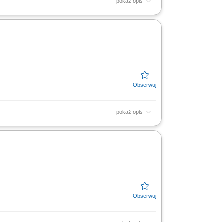
pokaż opis
ycznych oraz technologii produkcyjnych.
atoryjnych, analiza danych...
pokaż opis
znych oraz kosmetyków, opracowywanie i
ropejskiej oraz poza UE,...