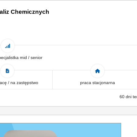
Analiz Chemicznych
pecjalistka mid / senior
acę / na zastępstwo
praca stacjonarna
60 dni t