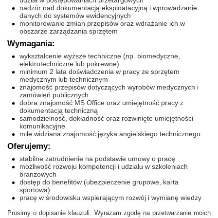
udział w postępowaniach przetargowych
nadzór nad dokumentacją eksploatacyjną i wprowadzanie
danych do systemów ewidencyjnych
monitorowanie zmian przepisów oraz wdrażanie ich w
obszarze zarządzania sprzętem
Wymagania:
wykształcenie wyższe techniczne (np. biomedyczne,
elektrotechniczne lub pokrewne)
minimum 2 lata doświadczenia w pracy ze sprzętem
medycznym lub technicznym
znajomość przepisów dotyczących wyrobów medycznych i
zamówień publicznych
dobra znajomość MS Office oraz umiejętność pracy z
dokumentacją techniczną
samodzielność, dokładność oraz rozwinięte umiejętności
komunikacyjne
mile widziana znajomość języka angielskiego technicznego
Oferujemy:
stabilne zatrudnienie na podstawie umowy o pracę
możliwość rozwoju kompetencji i udziału w szkoleniach
branżowych
dostęp do benefitów (ubezpieczenie grupowe, karta
sportowa)
pracę w środowisku wspierającym rozwój i wymianę wiedzy
Prosimy o dopisanie klauzuli: Wyrażam zgodę na przetwarzanie moich