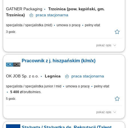
GATNER Packaging
Trzcinica (pow. kępiński, gm.
Trzcinica)
praca
stacjonarna
specjalista / specjalistka (mid)
umowa o pracę
pełny etat
3 godz.
pokaż opis
Zakres obowiązków kompleksowe prowadzenie procesów rekrutacyjnych
- tworzenie opisu stanowisk, publikacja ogłoszeń, selekcja i analiza cv,
Pracownik z j. hiszpańskim (k/m/x)
przeprowadzanie rozmów rekrutacyjnych, dobór metod do weryfikacji
kompetencji, raportowanie prac; projektowanie i koordynowanie procesu
wdrażania nowych...
OK JOB Sp. z o.o.
Legnica
praca
stacjonarna
specjalista / specjalistka junior / mid
umowa o pracę
pełny etat
5 400 zł
brutto/mies.
5 godz.
pokaż opis
Twój zakres obowiązków Tłumaczenie szkoleń BHP oraz codziennych
zadań; Rekrutacja nowych pracowników; Wsparcie przy administracyjnym
Stażysta / Stażystka ds. Rekrutacji (Talent