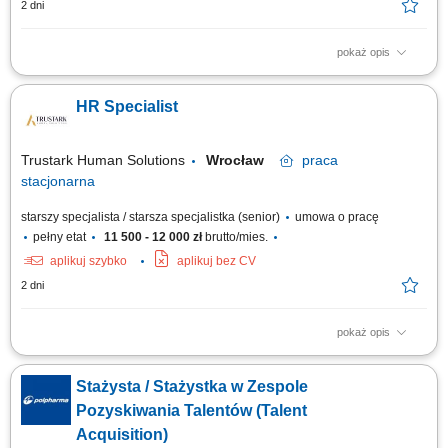
2 dni
pokaż opis
Opis stanowiska Samodzielne prowadzenie procesów rekrutacyjnych od
przygotowania profilu kandydata po finalny wybór osoby zatrudnionej.
HR Specialist
Tworzenie i publikowanie atrakcyjnych ogłoszeń rekrutacyjnych
dopasowanych do potrzeb biznesu. Analiza aplikacji, prowadzenie
rozmów kwalifikacyjnych oraz...
Trustark Human Solutions
Wrocław
praca
stacjonarna
starszy specjalista / starsza specjalistka (senior)
umowa o pracę
pełny etat
11 500 - 12 000 zł
brutto/mies.
aplikuj szybko
aplikuj bez CV
2 dni
pokaż opis
Samodzielne prowadzenie procesów rekrutacyjnych (sourcing i scouting)
na zróżnicowane stanowiska operacyjne, logistyczne oraz specjalistyczne
Stażysta / Stażystka w Zespole
w tempie około 5–10 zatrudnień miesięcznie; Kompleksowe
prowadzenie, aktualizacja i nadzór nad pełną dokumentacją kadrową
Pozyskiwania Talentów (Talent
pracowników etatowych...
Acquisition)