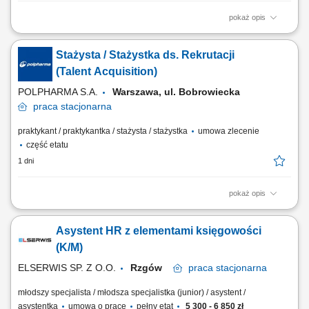
pokaż opis
Twój zakres obowiązków Tłumaczenie szkoleń BHP oraz codziennych
zadań; Rekrutacja nowych pracowników; Wsparcie przy
Stażysta / Stażystka ds. Rekrutacji
administracyjnym procesie zatrudniania;
(Talent Acquisition)
POLPHARMA S.A.
Warszawa, ul. Bobrowiecka
praca
stacjonarna
praktykant / praktykantka / stażysta / stażystka
umowa zlecenie
część etatu
1 dni
pokaż opis
Zakres obowiązków: Wsparcie zespołu rekrutacyjnego w codziennych
działaniach operacyjnych. Kontakt telefoniczny z kandydatami, w tym
Asystent HR z elementami księgowości
umawianie rozmów, prowadzenie wstępnych wywiadów oraz
przekazywanie informacji zwrotnej. Organizacja i koordynacja spotkań
(K/M)
rekrutacyjnych. Publikowanie...
ELSERWIS SP. Z O.O.
Rzgów
praca
stacjonarna
młodszy specjalista / młodsza specjalistka (junior) / asystent /
asystentka
umowa o pracę
pełny etat
5 300 - 6 850 zł