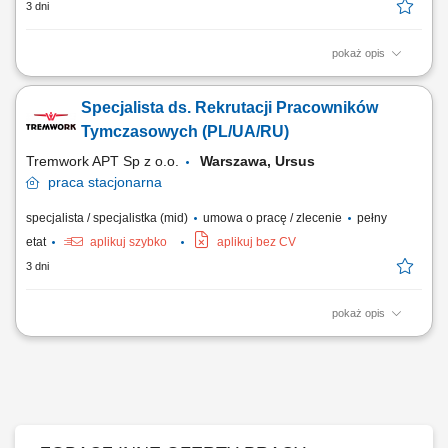
3 dni
pokaż opis
Opis stanowiska Samodzielne realizowanie projektów rekrutacyjnych –
od redagowania profilu kandydata, przez weryfikację aplikacji i wywiady
Specjalista ds. Rekrutacji Pracowników
selekcyjne, po dobór narządzi ewaluacji kompetencji; Tworzenie i
ulepszanie standardów wdrażania świeżo zatrudnionych osób do
Tymczasowych (PL/UA/RU)
organizacji (proces...
Tremwork APT Sp z o.o.
Warszawa, Ursus
praca
stacjonarna
specjalista / specjalistka (mid)
umowa o pracę / zlecenie
pełny
etat
aplikuj szybko
aplikuj bez CV
3 dni
pokaż opis
Zakres obowiązków: aktywne pozyskiwanie i rekrutacja kandydatów z
Ukrainy, Azji oraz innych krajów, prowadzenie procesów rekrutacyjnych
od publikacji ogłoszeń do zatrudnienia kandydata, przeprowadzanie
rozmów kwalifikacyjnych i selekcja kandydatów, budowanie bazy
kandydatów oraz...