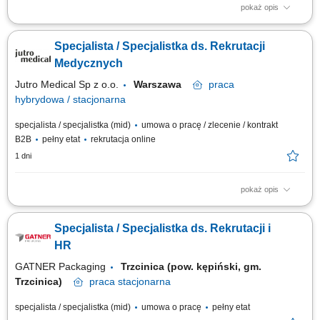
pokaż opis
Zakres obowiązków: Prowadzenie procesów rekrutacyjnych; Organizacja
procesu wdrożenia nowych pracowników (onboarding) oraz wsparcie
Specjalista / Specjalistka ds. Rekrutacji
procesu zakończenia współpracy z pracownikami (offboarding)
Współpraca oraz bieżąca komunikacja z Agencjami Rekrutacyjnymi,
Medycznych
Uczelniami, Urzędami Pracy oraz...
Jutro Medical Sp z o.o.
Warszawa
praca
hybrydowa / stacjonarna
specjalista / specjalistka (mid)
umowa o pracę / zlecenie / kontrakt
B2B
pełny etat
rekrutacja online
1 dni
pokaż opis
Opis stanowiska Samodzielne prowadzenie procesów rekrutacyjnych na
stanowiska medyczne i administracyjne. Aktywne wyszukiwanie
Specjalista / Specjalistka ds. Rekrutacji i
kandydatów z wykorzystaniem nowoczesnych narzędzi sourcingowych.
Budowanie długofalowych relacji z kandydatami oraz managerami.
HR
Planowanie i koordynowanie działań...
GATNER Packaging
Trzcinica (pow. kępiński, gm.
Trzcinica)
praca
stacjonarna
specjalista / specjalistka (mid)
umowa o pracę
pełny etat