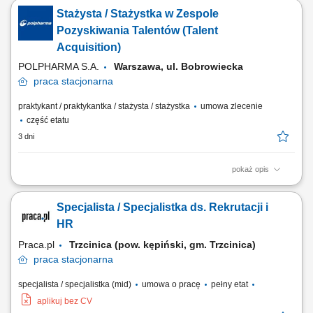
scouting) na zróżnicowane stanowiska operacyjne, logistyczne oraz
Stażysta / Stażystka w Zespole
specjalistyczne w tempie około 5–10 zatrudnień miesięcznie;
Kompleksowe prowadzenie, aktualizacja i nadzór nad pełną
Pozyskiwania Talentów (Talent
dokumentacją kadrową pracowników etatowych...
Acquisition)
POLPHARMA S.A.
Warszawa, ul. Bobrowiecka
praca
stacjonarna
praktykant / praktykantka / stażysta / stażystka
umowa zlecenie
część etatu
3 dni
pokaż opis
W Polpharmie tworzymy środowisko, w którym możesz zdobywać
doświadczenie i realnie wpływać na biznes już od pierwszego dnia.
Specjalista / Specjalistka ds. Rekrutacji i
Jeśli chcesz rozwijać się w obszarze rekrutacji i poznawać organizację
„od środka”, dołącz do naszego zespołu Talent Acquisition. Twój
HR
zakres...
Praca.pl
Trzcinica (pow. kępiński, gm. Trzcinica)
praca
stacjonarna
specjalista / specjalistka (mid)
umowa o pracę
pełny etat
aplikuj bez CV