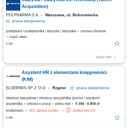
procesie zatrudniania;
Acquisition)
POLPHARMA S.A.
Warszawa, ul. Bobrowiecka
praca
stacjonarna
praktykant / praktykantka / stażysta / stażystka
umowa zlecenie
część etatu
1 dni
pokaż opis
Zakres obowiązków: Wsparcie zespołu rekrutacyjnego w codziennych
działaniach operacyjnych. Kontakt telefoniczny z kandydatami, w tym
Asystent HR z elementami księgowości
umawianie rozmów, prowadzenie wstępnych wywiadów oraz
przekazywanie informacji zwrotnej. Organizacja i koordynacja spotkań
(K/M)
rekrutacyjnych. Publikowanie...
ELSERWIS SP. Z O.O.
Rzgów
praca
stacjonarna
młodszy specjalista / młodsza specjalistka (junior) / asystent /
asystentka
umowa o pracę
pełny etat
5 300 - 6 850 zł
brutto/mies.
aplikuj szybko
aplikuj bez CV
1 dni