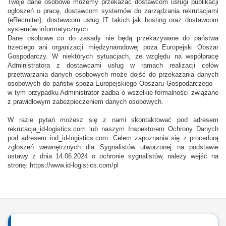
Twoje dane osobowe możemy przekazać dostawcom usługi publikacji
ogłoszeń o pracę, dostawcom systemów do zarządzania rekrutacjami
(eRecruiter), dostawcom usług IT takich jak hosting oraz dostawcom
systemów informatycznych.
Dane osobowe co do zasady nie będą przekazywane do państwa
trzeciego ani organizacji międzynarodowej poza Europejski Obszar
Gospodarczy. W niektórych sytuacjach, ze względu na współpracę
Administratora z dostawcami usług w ramach realizacji celów
przetwarzania danych osobowych może dojść do przekazania danych
osobowych do państw spoza Europejskiego Obszaru Gospodarczego –
w tym przypadku Administrator zadba o wszelkie formalności związane
z prawidłowym zabezpieczeniem danych osobowych.
W razie pytań możesz się z nami skontaktować pod adresem
rekrutacja_id-logistics.com lub naszym Inspektorem Ochrony Danych
pod adresem iod_id-logistics.com. Celem zapoznania się z procedurą
zgłoszeń wewnętrznych dla Sygnalistów utworzonej na podstawie
ustawy z dnia 14.06.2024 o ochronie sygnalistów, należy wejść na
stronę: https://www.id-logistics.com/pl