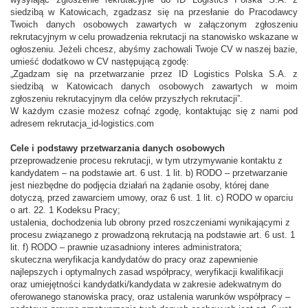
wysyłając zgłoszenie rekrutacyjne do ID Logistics Polska S.A. z
siedzibą w Katowicach, zgadzasz się na przesłanie do Pracodawcy
Twoich danych osobowych zawartych w załączonym zgłoszeniu
rekrutacyjnym w celu prowadzenia rekrutacji na stanowisko wskazane w
ogłoszeniu. Jeżeli chcesz, abyśmy zachowali Twoje CV w naszej bazie,
umieść dodatkowo w CV następującą zgodę:
„Zgadzam się na przetwarzanie przez ID Logistics Polska S.A. z
siedzibą w Katowicach danych osobowych zawartych w moim
zgłoszeniu rekrutacyjnym dla celów przyszłych rekrutacji”.
W każdym czasie możesz cofnąć zgodę, kontaktując się z nami pod
adresem rekrutacja_id-logistics.com
Cele i podstawy przetwarzania danych osobowych
przeprowadzenie procesu rekrutacji, w tym utrzymywanie kontaktu z
kandydatem – na podstawie art. 6 ust. 1 lit. b) RODO – przetwarzanie
jest niezbędne do podjęcia działań na żądanie osoby, której dane
dotyczą, przed zawarciem umowy, oraz 6 ust. 1 lit. c) RODO w oparciu
o art. 22. 1 Kodeksu Pracy;
ustalenia, dochodzenia lub obrony przed roszczeniami wynikającymi z
procesu związanego z prowadzoną rekrutacją na podstawie art. 6 ust. 1
lit. f) RODO – prawnie uzasadniony interes administratora;
skuteczna weryfikacja kandydatów do pracy oraz zapewnienie
najlepszych i optymalnych zasad współpracy, weryfikacji kwalifikacji
oraz umiejętności kandydatki/kandydata w zakresie adekwatnym do
oferowanego stanowiska pracy, oraz ustalenia warunków współpracy –