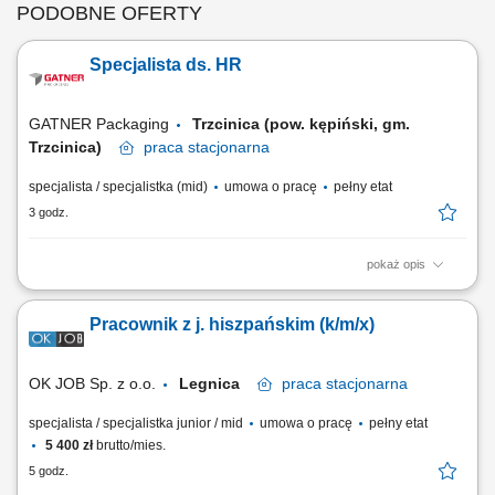
PODOBNE OFERTY
Specjalista ds. HR
GATNER Packaging
Trzcinica (pow. kępiński, gm.
Trzcinica)
praca
stacjonarna
specjalista / specjalistka (mid)
umowa o pracę
pełny etat
3 godz.
pokaż opis
Zakres obowiązków kompleksowe prowadzenie procesów
rekrutacyjnych - tworzenie opisu stanowisk, publikacja ogłoszeń,
Pracownik z j. hiszpańskim (k/m/x)
selekcja i analiza cv, przeprowadzanie rozmów rekrutacyjnych, dobór
metod do weryfikacji kompetencji, raportowanie prac; projektowanie i
koordynowanie procesu wdrażania nowych...
OK JOB Sp. z o.o.
Legnica
praca
stacjonarna
specjalista / specjalistka junior / mid
umowa o pracę
pełny etat
5 400 zł
brutto/mies.
5 godz.