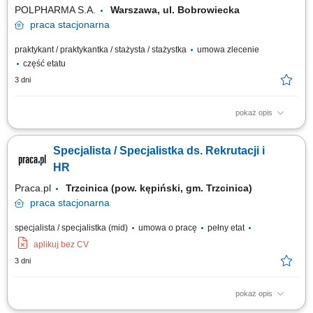
POLPHARMA S.A.
Warszawa, ul. Bobrowiecka
praca
stacjonarna
praktykant / praktykantka / stażysta / stażystka
umowa zlecenie
część etatu
3 dni
pokaż opis
W Polpharmie tworzymy środowisko, w którym możesz zdobywać
doświadczenie i realnie wpływać na biznes już od pierwszego dnia. Jeśli
Specjalista / Specjalistka ds. Rekrutacji i
chcesz rozwijać się w obszarze rekrutacji i poznawać organizację „od
środka”, dołącz do naszego zespołu Talent Acquisition. Twój zakres...
HR
Praca.pl
Trzcinica (pow. kępiński, gm. Trzcinica)
praca
stacjonarna
specjalista / specjalistka (mid)
umowa o pracę
pełny etat
aplikuj bez CV
3 dni
pokaż opis
Opis stanowiska Samodzielne realizowanie projektów rekrutacyjnych –