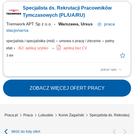
od redagowania profilu kandydata, przez weryfikację aplikacji i wywiady
Specjalista ds. Rekrutacji Pracowników
selekcyjne, po dobór narządzi ewaluacji kompetencji; Tworzenie i
ulepszanie standardów wdrażania świeżo zatrudnionych osób do
Tymczasowych (PL/UA/RU)
organizacji (proces...
Tremwork APT Sp z o.o.
Warszawa, Ursus
praca
stacjonarna
specjalista / specjalistka (mid)
umowa o pracę / zlecenie
pełny
etat
aplikuj szybko
aplikuj bez CV
3 dni
pokaż opis
Zakres obowiązków: aktywne pozyskiwanie i rekrutacja kandydatów z
Ukrainy, Azji oraz innych krajów, prowadzenie procesów rekrutacyjnych
od publikacji ogłoszeń do zatrudnienia kandydata, przeprowadzanie
ZOBACZ WIĘCEJ OFERT PRACY
rozmów kwalifikacyjnych i selekcja kandydatów, budowanie bazy
kandydatów oraz...
Praca.pl
Praca
Lubuskie
Konin Żagański
Specjalista ds. Rekrutacji 
Wróć do listy ofert