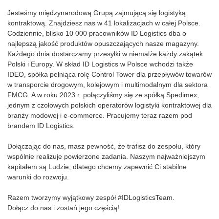
Jesteśmy międzynarodową Grupą zajmującą się logistyką
kontraktową. Znajdziesz nas w 41 lokalizacjach w całej Polsce.
Codziennie, blisko 10 000 pracowników ID Logistics dba o
najlepszą jakość produktów opuszczających nasze magazyny.
Każdego dnia dostarczamy przesyłki w niemalże każdy zakątek
Polski i Europy. W skład ID Logistics w Polsce wchodzi także
IDEO, spółka pełniąca rolę Control Tower dla przepływów towarów
w transporcie drogowym, kolejowym i multimodalnym dla sektora
FMCG. A w roku 2023 r. połączyliśmy się ze spółką Spedimex,
jednym z czołowych polskich operatorów logistyki kontraktowej dla
branży modowej i e-commerce. Pracujemy teraz razem pod
brandem ID Logistics.
Dołączając do nas, masz pewność, że trafisz do zespołu, który
wspólnie realizuje powierzone zadania. Naszym najważniejszym
kapitałem są Ludzie, dlatego chcemy zapewnić Ci stabilne
warunki do rozwoju.
Razem tworzymy wyjątkowy zespół #IDLogisticsTeam.
Dołącz do nas i zostań jego częścią!