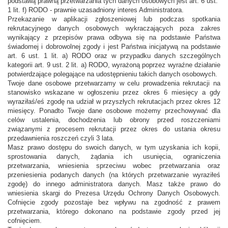
podstawą prawną przetwarzania tych danych osobowych jest art. 6 ust.
1 lit. f) RODO - prawnie uzasadniony interes Administratora.
Przekazanie w aplikacji zgłoszeniowej lub podczas spotkania
rekrutacyjnego danych osobowych wykraczających poza zakres
wynikający z przepisów prawa odbywa się na podstawie Państwa
świadomej i dobrowolnej zgody i jest Państwa inicjatywą na podstawie
art. 6 ust. 1 lit. a) RODO oraz w przypadku danych szczególnych
kategorii art. 9 ust. 2 lit. a) RODO, wyrażoną poprzez wyraźne działanie
potwierdzające polegające na udostępnieniu takich danych osobowych.
Twoje dane osobowe przetwarzamy w celu prowadzenia rekrutacji na
stanowisko wskazane w ogłoszeniu przez okres 6 miesięcy a gdy
wyraziłaś/eś zgodę na udział w przyszłych rekrutacjach przez okres 12
miesięcy. Ponadto Twoje dane osobowe możemy przechowywać dla
celów ustalenia, dochodzenia lub obrony przed roszczeniami
związanymi z procesem rekrutacji przez okres do ustania okresu
przedawnienia roszczeń czyli 3 lata.
Masz prawo dostępu do swoich danych, w tym uzyskania ich kopii,
sprostowania danych, żądania ich usunięcia, ograniczenia
przetwarzania, wniesienia sprzeciwu wobec przetwarzania oraz
przeniesienia podanych danych (na których przetwarzanie wyraziłeś
zgodę) do innego administratora danych. Masz także prawo do
wniesienia skargi do Prezesa Urzędu Ochrony Danych Osobowych.
Cofnięcie zgody pozostaje bez wpływu na zgodność z prawem
przetwarzania, którego dokonano na podstawie zgody przed jej
cofnięciem.