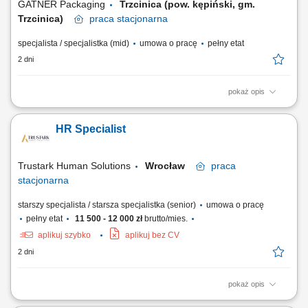
GATNER Packaging
Trzcinica (pow. kępiński, gm.
Trzcinica)
praca
stacjonarna
specjalista / specjalistka (mid)
umowa o pracę
pełny etat
2 dni
pokaż opis
Opis stanowiska Samodzielne prowadzenie procesów rekrutacyjnych
od przygotowania profilu kandydata po finalny wybór osoby
HR Specialist
zatrudnionej. Tworzenie i publikowanie atrakcyjnych ogłoszeń
rekrutacyjnych dopasowanych do potrzeb biznesu. Analiza aplikacji,
prowadzenie rozmów kwalifikacyjnych oraz...
Trustark Human Solutions
Wrocław
praca
stacjonarna
starszy specjalista / starsza specjalistka (senior)
umowa o pracę
pełny etat
11 500 - 12 000 zł
brutto/mies.
aplikuj szybko
aplikuj bez CV
2 dni
pokaż opis
Samodzielne prowadzenie procesów rekrutacyjnych (sourcing i