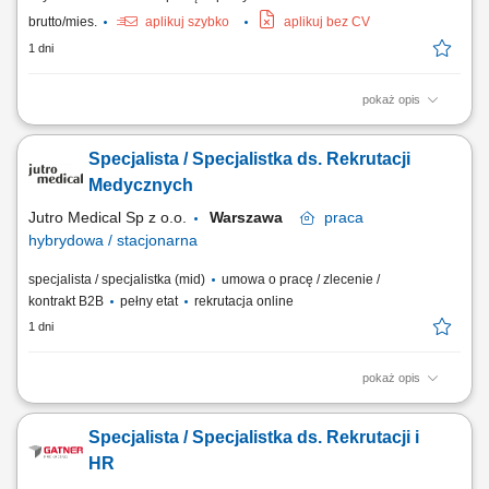
brutto/mies.
aplikuj szybko
aplikuj bez CV
1 dni
pokaż opis
Zakres obowiązków: Prowadzenie procesów rekrutacyjnych;
Organizacja procesu wdrożenia nowych pracowników (onboarding)
Specjalista / Specjalistka ds. Rekrutacji
oraz wsparcie procesu zakończenia współpracy z pracownikami
(offboarding) Współpraca oraz bieżąca komunikacja z Agencjami
Medycznych
Rekrutacyjnymi, Uczelniami, Urzędami Pracy oraz...
Jutro Medical Sp z o.o.
Warszawa
praca
hybrydowa / stacjonarna
specjalista / specjalistka (mid)
umowa o pracę / zlecenie /
kontrakt B2B
pełny etat
rekrutacja online
1 dni
pokaż opis
Opis stanowiska Samodzielne prowadzenie procesów rekrutacyjnych
na stanowiska medyczne i administracyjne. Aktywne wyszukiwanie
Specjalista / Specjalistka ds. Rekrutacji i
kandydatów z wykorzystaniem nowoczesnych narzędzi sourcingowych.
Budowanie długofalowych relacji z kandydatami oraz managerami.
HR
Planowanie i koordynowanie działań...