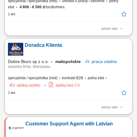
specjalista / specjalistka (mid)
umowa o pracę / zlecenie
pełny
etat
4 806 - 6 500 zł
brutto/mies.
1 dni
pokaż opis
Opis stanowiska Poszukiwani Handlowcy; Firma z sektora chemii
przemysłowej; Lokalizacja pracy: biura w Warszawie lub Krakowie;
Doradca Klienta
Wymagania: Kandydat otwarty na rozmowy telefoniczne na różne
tematy; Osoba ceniąca kontakt z ludźmi i łatwo nawiązująca nowe
relacje; Optymizm; Punktualności,...
Dobre Biuro sp z o.o.
małopolskie
praca
zdalna
siedziba firmy: Warszawa
specjalista / specjalistka (mid)
kontrakt B2B
pełny etat
aplikuj szybko
aplikuj bez CV
1 dni
pokaż opis
Twój zakres obowiązków: Telefoniczna obsługa klientów polskich;
Prowadzenie pierwszych rozmów z interesantami umawiającymi się z
Customer Support Agent with Latvian
nami na rozmowy przez naszą stronę www; zawieranie umów z
klientami na realizację naszych usług; nadzorowanie płatności;
zbieranie niezbędnych informacji...