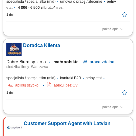
specjalista / specjalistka (mid)
umowa o pracę / zlecenie
pełny
etat
4 806 - 6 500 zł
brutto/mies.
1 dni
pokaż opis
Opis stanowiska Poszukiwani Handlowcy; Firma z sektora chemii
przemysłowej; Lokalizacja pracy: biura w Warszawie lub Krakowie;
Doradca Klienta
Wymagania: Kandydat otwarty na rozmowy telefoniczne na różne tematy;
Osoba ceniąca kontakt z ludźmi i łatwo nawiązująca nowe relacje;
Optymizm; Punktualności,...
Dobre Biuro sp z o.o.
małopolskie
praca
zdalna
siedziba firmy: Warszawa
specjalista / specjalistka (mid)
kontrakt B2B
pełny etat
aplikuj szybko
aplikuj bez CV
1 dni
pokaż opis
Twój zakres obowiązków: Telefoniczna obsługa klientów polskich;
Prowadzenie pierwszych rozmów z interesantami umawiającymi się z
Customer Support Agent with Latvian
nami na rozmowy przez naszą stronę www; zawieranie umów z klientami
na realizację naszych usług; nadzorowanie płatności; zbieranie
niezbędnych informacji...