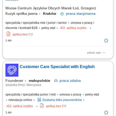
Moose Centrum Języków Obcych Marek Łoś, Grzegorz
Kuzyk spółka jawna
Kraków
praca
stacjonarna
specjalista / specjalistka mid / junior / senior
umowa o pracę /
zlecenie / kontrakt B2B
pełny etat
aplikuj szybko
aplikuj bez CV
1 dni
pokaż opis
Opis stanowiska: Nadzór nad sprawną organizacją pracy oddziału.
Wsparcie zespołu w codziennych obowiązkach oraz koordynacja działań
Customer Care Specialist with English
operacyjnych. Obsługa bieżących spraw administracyjnych. Dbanie o
prawidłową komunikację wewnątrz oddziału. Współpraca z innymi
działami firmy w...
Foundever
małopolskie
praca
zdalna
siedziba firmy: Warszawa
specjalista / specjalistka junior / mid
umowa o pracę
pełny etat
rekrutacja online
Szukamy kilku pracowników
aplikuj szybko
aplikuj bez CV
1 dni