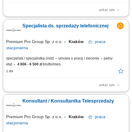
pokaż opis
Location: Gdańsk or Warsaw, Poland Contract type: Fixed-term contract (3
months) Work model: On-site training followed by remote work Your
Specjalista ds. sprzedaży telefonicznej
responsibilities Provide premium customer care. Support customers with
product-related questions, orders, account inquiries, and general
assistance. Guide...
Premium Pro Group Sp. z o.o.
Kraków
praca
stacjonarna
specjalista / specjalistka (mid)
umowa o pracę / zlecenie
pełny
etat
4 806 - 6 500 zł
brutto/mies.
1 dni
pokaż opis
Firma z branży chemii przemysłowej poszukuje handlowców.
Konsultant / Konsultantka Telesprzedaży
Premium Pro Group Sp. z o.o.
Kraków
praca
stacjonarna