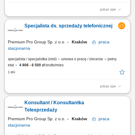
pokaż opis
Location: Gdańsk or Warsaw, Poland Contract type: Fixed-term contract
(3 months) Work model: On-site training followed by remote work Your
Specjalista ds. sprzedaży telefonicznej
responsibilities Provide premium customer care. Support customers with
product-related questions, orders, account inquiries, and general
assistance. Guide...
Premium Pro Group Sp. z o.o.
Kraków
praca
stacjonarna
specjalista / specjalistka (mid)
umowa o pracę / zlecenie
pełny
etat
4 806 - 6 500 zł
brutto/mies.
1 dni
pokaż opis
Firma z branży chemii przemysłowej poszukuje handlowców.
Konsultant / Konsultantka
Telesprzedaży
Premium Pro Group Sp. z o.o.
Kraków
praca
stacjonarna