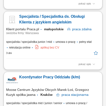
pokaż opis
Opis stanowiska: Organizowanie i koordynowanie bieżącej pracy
oddziału. Wsparcie w realizacji codziennych zadań operacyjnych i
Specjalista / Specjalistka ds. Obsługi
administracyjnych. Dbanie o sprawny przepływ informacji oraz
prawidłową organizację pracy. Współpraca z zespołem oraz dbanie o
Klienta z językiem angielskim
wysoką jakość obsługi....
Klient portalu Praca.pl
małopolskie
praca
zdalna
siedziba firmy: Warszawa
specjalista / specjalistka junior / mid
umowa o pracę
pełny etat
rekrutacja online
aplikuj bez CV
3 dni
pokaż opis
zapewnianie profesjonalnej obsługi klienta w języku angielskim
udzielanie wsparcia w zakresie produktów, zamówień oraz kont
Koordynator Pracy Oddziału (k/m)
użytkowników; odpowiadanie na pytania klientów i pomoc w
rozwiązywaniu bieżących problemów; diagnozowanie podstawowych
zgłoszeń dotyczących produktów i...
Moose Centrum Języków Obcych Marek Łoś, Grzegorz
Kuzyk spółka jawna
Kraków
praca
stacjonarna
specjalista / specjalistka mid / junior / senior
umowa o pracę /