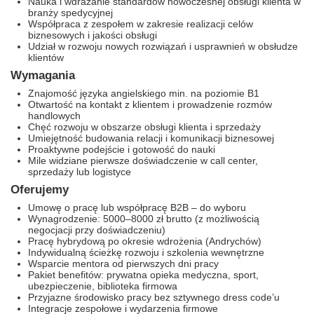
Nauka i wdrażanie standardów nowoczesnej obsługi klienta w
branży spedycyjnej
Współpraca z zespołem w zakresie realizacji celów
biznesowych i jakości obsługi
Udział w rozwoju nowych rozwiązań i usprawnień w obsłudze
klientów
Wymagania
Znajomość języka angielskiego min. na poziomie B1
Otwartość na kontakt z klientem i prowadzenie rozmów
handlowych
Chęć rozwoju w obszarze obsługi klienta i sprzedaży
Umiejętność budowania relacji i komunikacji biznesowej
Proaktywne podejście i gotowość do nauki
Mile widziane pierwsze doświadczenie w call center,
sprzedaży lub logistyce
Oferujemy
Umowę o pracę lub współpracę B2B – do wyboru
Wynagrodzenie: 5000–8000 zł brutto (z możliwością
negocjacji przy doświadczeniu)
Pracę hybrydową po okresie wdrożenia (Andrychów)
Indywidualną ścieżkę rozwoju i szkolenia wewnętrzne
Wsparcie mentora od pierwszych dni pracy
Pakiet benefitów: prywatna opieka medyczna, sport,
ubezpieczenie, biblioteka firmowa
Przyjazne środowisko pracy bez sztywnego dress code’u
Integracje zespołowe i wydarzenia firmowe