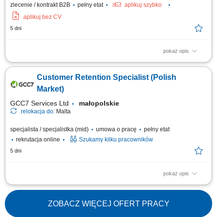
zlecenie / kontrakt B2B
pełny etat
aplikuj szybko
aplikuj bez CV
5 dni
pokaż opis
JEŚLI: jesteś osobą komunikatywną i dobrze zorganizowaną; sprawnie
obsługujesz komputer (Word, Excel, Internet) charakteryzuje Cię wysoka
Customer Retention Specialist (Polish
kultura osobista, optymizm, uśmiech; nie boisz się pracy i wyzwań; jesteś
przedsiębiorczy, wykazujesz inicjatywę; dodatkowym atutem będzie...
Market)
GCC7 Services Ltd
małopolskie
relokacja do:
Malta
specjalista / specjalistka (mid)
umowa o pracę
pełny etat
rekrutacja online
Szukamy kilku pracowników
5 dni
pokaż opis
Twoje zadania: Prowadzenie rozmów telefonicznych z klientami
zainteresowanymi ofertą. Doradztwo oraz sprzedaż usług związanych z
edukacją finansową. Budowanie trwałych relacji z klientami i rozwijanie
ZOBACZ WIĘCEJ OFERT PRACY
współpracy z partnerami biznesowymi. Realizacja planów