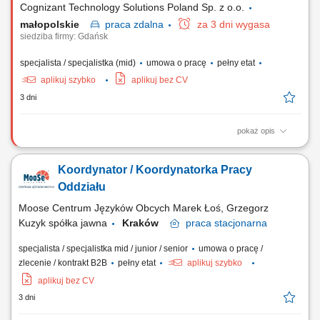
Cognizant Technology Solutions Poland Sp. z o.o.
małopolskie
praca
zdalna
za 3 dni wygasa
siedziba firmy: Gdańsk
specjalista / specjalistka (mid)
umowa o pracę
pełny etat
aplikuj szybko
aplikuj bez CV
3 dni
pokaż opis
What we do We are dedicated to helping the world's leading companies
build stronger businesses — helping them go from doing digital to
Koordynator / Koordynatorka Pracy
being digital. Cognizant Poland offices are located in Gdańsk, Wrocław,
and Kraków. With the capacity to support various clients, we offer a
Oddziału
world of...
Moose Centrum Języków Obcych Marek Łoś, Grzegorz
Kuzyk spółka jawna
Kraków
praca
stacjonarna
specjalista / specjalistka mid / junior / senior
umowa o pracę /
zlecenie / kontrakt B2B
pełny etat
aplikuj szybko
aplikuj bez CV
3 dni