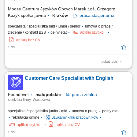
Moose Centrum Języków Obcych Marek Łoś, Grzegorz
Kuzyk spółka jawna
Kraków
praca
stacjonarna
specjalista / specjalistka mid / junior / senior
umowa o pracę /
zlecenie / kontrakt B2B
pełny etat
aplikuj szybko
aplikuj bez CV
1 dni
pokaż opis
Opis stanowiska: Nadzór nad sprawną organizacją pracy oddziału.
Wsparcie zespołu w codziennych obowiązkach oraz koordynacja
Customer Care Specialist with English
działań operacyjnych. Obsługa bieżących spraw administracyjnych.
Dbanie o prawidłową komunikację wewnątrz oddziału. Współpraca z
innymi działami firmy w...
Foundever
małopolskie
praca
zdalna
siedziba firmy: Warszawa
specjalista / specjalistka junior / mid
umowa o pracę
pełny etat
rekrutacja online
Szukamy kilku pracowników
aplikuj szybko
aplikuj bez CV
1 dni