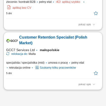
zlecenie / kontrakt B2B
pełny etat
aplikuj szybko
aplikuj bez CV
5 dni
pokaż opis
JEŚLI: jesteś osobą komunikatywną i dobrze zorganizowaną; sprawnie
obsługujesz komputer (Word, Excel, Internet) charakteryzuje Cię
Customer Retention Specialist (Polish
wysoka kultura osobista, optymizm, uśmiech; nie boisz się pracy i
wyzwań; jesteś przedsiębiorczy, wykazujesz inicjatywę; dodatkowym
Market)
atutem będzie...
GCC7 Services Ltd
małopolskie
relokacja do:
Malta
specjalista / specjalistka (mid)
umowa o pracę
pełny etat
rekrutacja online
Szukamy kilku pracowników
5 dni
pokaż opis
Twoje zadania: Prowadzenie rozmów telefonicznych z klientami
zainteresowanymi ofertą. Doradztwo oraz sprzedaż usług związanych z
edukacją finansową. Budowanie trwałych relacji z klientami i rozwijanie
współpracy z partnerami biznesowymi. Realizacja planów