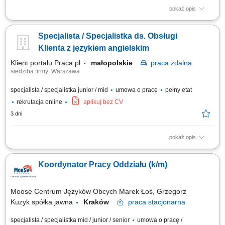
pokaż opis
Opis stanowiska: Organizowanie i koordynowanie bieżącej pracy
oddziału. Wsparcie w realizacji codziennych zadań operacyjnych i
Specjalista / Specjalistka ds. Obsługi
administracyjnych. Dbanie o sprawny przepływ informacji oraz
prawidłową organizację pracy. Współpraca z zespołem oraz dbanie o
Klienta z językiem angielskim
wysoką jakość obsługi....
Klient portalu Praca.pl
małopolskie
praca
zdalna
siedziba firmy: Warszawa
specjalista / specjalistka junior / mid
umowa o pracę
pełny etat
rekrutacja online
aplikuj bez CV
3 dni
pokaż opis
zapewnianie profesjonalnej obsługi klienta w języku angielskim
udzielanie wsparcia w zakresie produktów, zamówień oraz kont
Koordynator Pracy Oddziału (k/m)
użytkowników; odpowiadanie na pytania klientów i pomoc w
rozwiązywaniu bieżących problemów; diagnozowanie podstawowych
zgłoszeń dotyczących produktów i...
Moose Centrum Języków Obcych Marek Łoś, Grzegorz
Kuzyk spółka jawna
Kraków
praca
stacjonarna
specjalista / specjalistka mid / junior / senior
umowa o pracę /