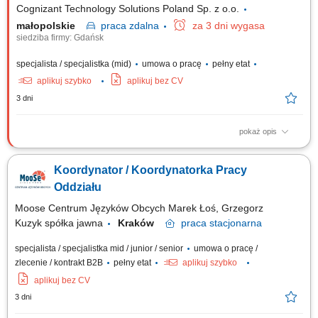
Cognizant Technology Solutions Poland Sp. z o.o.
małopolskie
praca
zdalna
za 3 dni wygasa
siedziba firmy: Gdańsk
specjalista / specjalistka (mid)
umowa o pracę
pełny etat
aplikuj szybko
aplikuj bez CV
3 dni
pokaż opis
What we do We are dedicated to helping the world's leading companies
build stronger businesses — helping them go from doing digital to being
Koordynator / Koordynatorka Pracy
digital. Cognizant Poland offices are located in Gdańsk, Wrocław, and
Kraków. With the capacity to support various clients, we offer a world of...
Oddziału
Moose Centrum Języków Obcych Marek Łoś, Grzegorz
Kuzyk spółka jawna
Kraków
praca
stacjonarna
specjalista / specjalistka mid / junior / senior
umowa o pracę /
zlecenie / kontrakt B2B
pełny etat
aplikuj szybko
aplikuj bez CV
3 dni