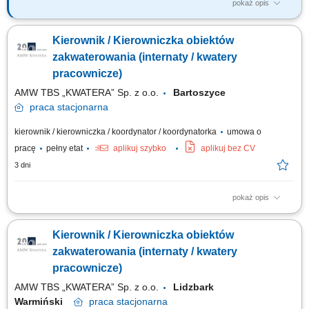
pokaż opis
GŁÓWNE ZADANIA NA STANOWISKU Nadzór i realizacja zadań w
zakresie bieżącego administrowania nieruchomościami w ramach
Kierownik / Kierowniczka obiektów
zasobu m.st. Warszawy i nieruchomości wspólnych. Monitorowanie stanu
prawnego zasobów, nadzór nad przestrzeganiem warunków umów.
zakwaterowania (internaty / kwatery
Zawieranie umów w zakresie usług...
pracownicze)
AMW TBS „KWATERA” Sp. z o.o.
Bartoszyce
praca
stacjonarna
kierownik / kierowniczka / koordynator / koordynatorka
umowa o
pracę
pełny etat
aplikuj szybko
aplikuj bez CV
3 dni
pokaż opis
Opis stanowiska Organizowanie i nadzorowanie bieżącego
funkcjonowania obiektu oraz miejsc zakwaterowania. Prowadzenie
Kierownik / Kierowniczka obiektów
dokumentacji związanej z zakwaterowaniem, ewidencją wyposażenia
oraz zgłoszeniami technicznymi. Koordynowanie współpracy z firmami
zakwaterowania (internaty / kwatery
świadczącymi usługi porządkowe,...
pracownicze)
AMW TBS „KWATERA” Sp. z o.o.
Lidzbark
Warmiński
praca
stacjonarna