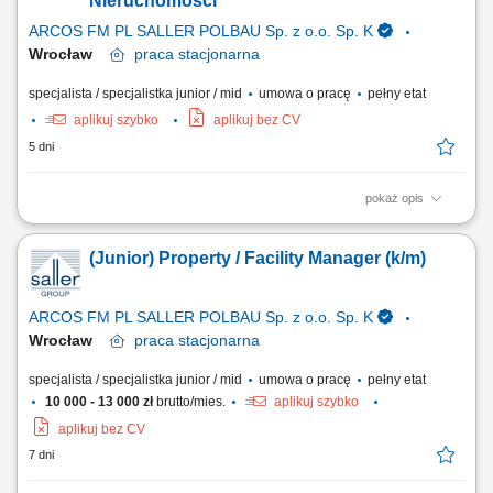
Nieruchomości
ARCOS FM PL SALLER POLBAU Sp. z o.o. Sp. K
Wrocław
praca
stacjonarna
specjalista / specjalistka junior / mid
umowa o pracę
pełny etat
aplikuj szybko
aplikuj bez CV
5 dni
pokaż opis
Zakres obowiązków: samodzielne zarządzanie nieruchomościami
handlowymi (np. centra handlowe) koordynacja działań technicznych i
(Junior) Property / Facility Manager (k/m)
operacyjnych z działami wewnętrznymi; nadzór nad bieżącą
eksploatacją budynków i instalacji (HVAC, sanitarne, elektryczne)
zlecanie oraz kontrola prac...
ARCOS FM PL SALLER POLBAU Sp. z o.o. Sp. K
Wrocław
praca
stacjonarna
specjalista / specjalistka junior / mid
umowa o pracę
pełny etat
10 000 - 13 000 zł
brutto/mies.
aplikuj szybko
aplikuj bez CV
7 dni