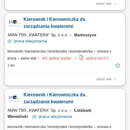
pokaż opis
Ciekawe projekty Zarządzanie nieruchomościami: Samodzielnie
zarządzasz naszymi nieruchomościami handlowymi (np. centrami
Kierownik / Kierowniczka ds.
handlowymi) oraz koordynujesz działania techniczne i handlowe we
współpracy z wewnętrznymi działami specjalistycznymi. Obsługa
zarządzania kwaterami
techniczna: Zapewniasz bieżącą...
AMW TBS „KWATERA” Sp. z o.o.
Bartoszyce
praca
stacjonarna
kierownik / kierowniczka / koordynator / koordynatorka
umowa o
pracę
pełny etat
aplikuj szybko
aplikuj bez CV
1 dni
pokaż opis
Opis stanowiska Zarządzanie sprawami administracyjnymi związanymi
z funkcjonowaniem obiektu. Obsługa procesu zakwaterowania oraz
Kierownik / Kierowniczka ds.
prowadzenie wymaganej dokumentacji. Nadzór nad realizacją usług
wykonywanych przez firmy zewnętrzne. Monitorowanie stanu
zarządzania kwaterami
wyposażenia oraz zgłaszanie potrzeb...
AMW TBS „KWATERA” Sp. z o.o.
Lidzbark
Warmiński
praca
stacjonarna
kierownik / kierowniczka / koordynator / koordynatorka
umowa o