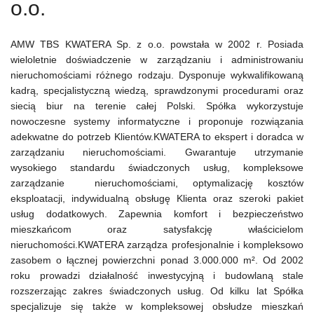
o.o.
AMW TBS KWATERA Sp. z o.o. powstała w 2002 r. Posiada
wieloletnie doświadczenie w zarządzaniu i administrowaniu
nieruchomościami różnego rodzaju. Dysponuje wykwalifikowaną
kadrą, specjalistyczną wiedzą, sprawdzonymi procedurami oraz
siecią biur na terenie całej Polski. Spółka wykorzystuje
nowoczesne systemy informatyczne i proponuje rozwiązania
adekwatne do potrzeb Klientów.KWATERA to ekspert i doradca w
zarządzaniu nieruchomościami. Gwarantuje utrzymanie
wysokiego standardu świadczonych usług, kompleksowe
zarządzanie nieruchomościami, optymalizację kosztów
eksploatacji, indywidualną obsługę Klienta oraz szeroki pakiet
usług dodatkowych. Zapewnia komfort i bezpieczeństwo
mieszkańcom oraz satysfakcję właścicielom
nieruchomości.
KWATERA zarządza profesjonalnie i kompleksowo
zasobem o łącznej powierzchni ponad 3.000.000 m². Od 2002
roku prowadzi działalność inwestycyjną i budowlaną stale
rozszerzając zakres świadczonych usług. Od kilku lat Spółka
specjalizuje się także w kompleksowej obsłudze mieszkań