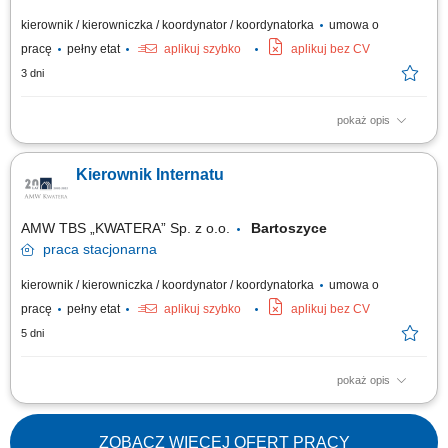
kierownik / kierowniczka / koordynator / koordynatorka
umowa o
pracę
pełny etat
aplikuj szybko
aplikuj bez CV
3 dni
pokaż opis
Opis stanowiska Organizowanie i nadzorowanie bieżącego
funkcjonowania obiektu oraz miejsc zakwaterowania. Prowadzenie
Kierownik Internatu
dokumentacji związanej z zakwaterowaniem, ewidencją wyposażenia
oraz zgłoszeniami technicznymi. Koordynowanie współpracy z firmami
świadczącymi usługi porządkowe,...
AMW TBS „KWATERA” Sp. z o.o.
Bartoszyce
praca
stacjonarna
kierownik / kierowniczka / koordynator / koordynatorka
umowa o
pracę
pełny etat
aplikuj szybko
aplikuj bez CV
5 dni
pokaż opis
Opis stanowiska: Nadzorowanie internatu wojskowego oraz kwater
internatowych w szczególności: kwaterowanie/wykwaterowywanie
mieszkańców oraz sporządzanie dokumentacji, prowadzenie ksiąg
ZOBACZ WIĘCEJ OFERT PRACY