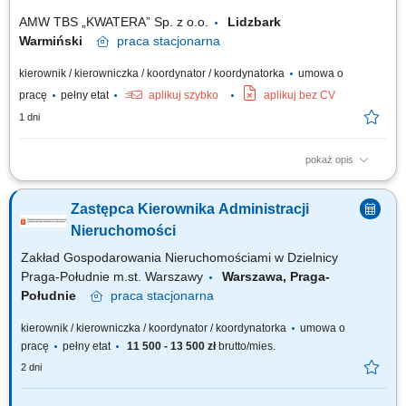
wyposażenia oraz zgłaszanie potrzeb...
AMW TBS „KWATERA” Sp. z o.o.
Lidzbark
Warmiński
praca
stacjonarna
kierownik / kierowniczka / koordynator / koordynatorka
umowa o
pracę
pełny etat
aplikuj szybko
aplikuj bez CV
1 dni
pokaż opis
Opis stanowiska Zarządzanie sprawami administracyjnymi związanymi z
funkcjonowaniem obiektu. Obsługa procesu zakwaterowania oraz
Zastępca Kierownika Administracji
prowadzenie wymaganej dokumentacji. Nadzór nad realizacją usług
wykonywanych przez firmy zewnętrzne. Monitorowanie stanu
Nieruchomości
wyposażenia oraz zgłaszanie potrzeb...
Zakład Gospodarowania Nieruchomościami w Dzielnicy
Praga-Południe m.st. Warszawy
Warszawa, Praga-
Południe
praca
stacjonarna
kierownik / kierowniczka / koordynator / koordynatorka
umowa o
pracę
pełny etat
11 500 - 13 500 zł
brutto/mies.
2 dni