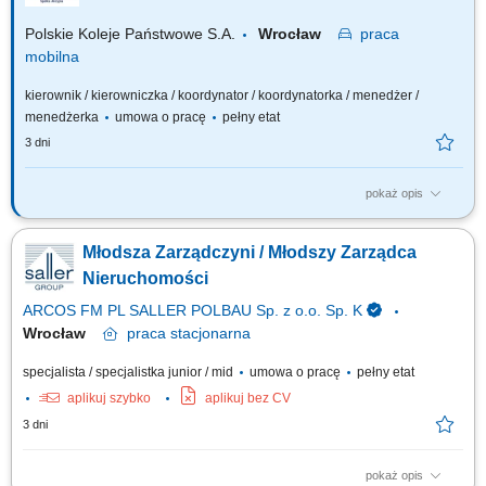
Polskie Koleje Państwowe S.A.
Wrocław
praca
mobilna
kierownik / kierowniczka / koordynator / koordynatorka / menedżer /
menedżerka
umowa o pracę
pełny etat
3 dni
pokaż opis
Na tym stanowisku odpowiedzialny będziesz za: Inicjowanie działań w
zakresie usprawnień organizacyjnych i technicznych, zgłaszanie
Młodsza Zarządczyni / Młodszy Zarządca
wniosków dla zapewnienia efektywnego zagospodarowania
nieruchomości i powierzchni w podległych nieruchomościach;
Nieruchomości
Sprawowanie nadzoru nad realizacją umów oraz...
ARCOS FM PL SALLER POLBAU Sp. z o.o. Sp. K
Wrocław
praca
stacjonarna
specjalista / specjalistka junior / mid
umowa o pracę
pełny etat
aplikuj szybko
aplikuj bez CV
3 dni
pokaż opis