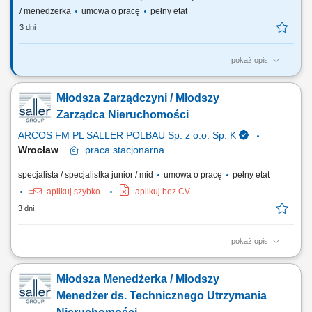
/ menedżerka
umowa o pracę
pełny etat
3 dni
pokaż opis
Na tym stanowisku odpowiedzialny będziesz za: Inicjowanie działań w
zakresie usprawnień organizacyjnych i technicznych, zgłaszanie
Młodsza Zarządczyni / Młodszy
wniosków dla zapewnienia efektywnego zagospodarowania
nieruchomości i powierzchni w podległych nieruchomościach;
Zarządca Nieruchomości
Sprawowanie nadzoru nad realizacją umów oraz...
ARCOS FM PL SALLER POLBAU Sp. z o.o. Sp. K
Wrocław
praca
stacjonarna
specjalista / specjalistka junior / mid
umowa o pracę
pełny etat
aplikuj szybko
aplikuj bez CV
3 dni
pokaż opis
Zakres obowiązków: zarządzanie powierzonymi nieruchomościami
komercyjnymi; nadzór nad utrzymaniem technicznym budynków i
Młodsza Menedżerka / Młodszy
instalacji; koordynacja prac serwisowych, remontowych i
modernizacyjnych; prowadzenie procesów ofertowych i współpraca z
Menedżer ds. Technicznego Utrzymania
wykonawcami; kontrola jakości realizowanych...