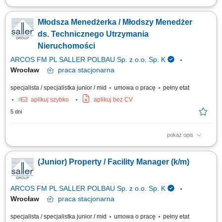
Zakres obowiązków: zarządzanie powierzonymi nieruchomościami
komercyjnymi; nadzór nad utrzymaniem technicznym budynków i
Młodsza Menedżerka / Młodszy Menedżer
instalacji; koordynacja prac serwisowych, remontowych i
modernizacyjnych; prowadzenie procesów ofertowych i współpraca z
ds. Technicznego Utrzymania
wykonawcami; kontrola jakości realizowanych...
Nieruchomości
ARCOS FM PL SALLER POLBAU Sp. z o.o. Sp. K
Wrocław
praca
stacjonarna
specjalista / specjalistka junior / mid
umowa o pracę
pełny etat
aplikuj szybko
aplikuj bez CV
5 dni
pokaż opis
Zakres obowiązków: samodzielne zarządzanie nieruchomościami
handlowymi (np. centra handlowe) koordynacja działań technicznych i
(Junior) Property / Facility Manager (k/m)
operacyjnych z działami wewnętrznymi; nadzór nad bieżącą eksploatacją
budynków i instalacji (HVAC, sanitarne, elektryczne) zlecanie oraz
kontrola prac...
ARCOS FM PL SALLER POLBAU Sp. z o.o. Sp. K
Wrocław
praca
stacjonarna
specjalista / specjalistka junior / mid
umowa o pracę
pełny etat