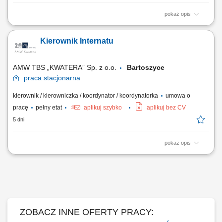
pokaż opis
Opis stanowiska Organizowanie i nadzorowanie bieżącego
funkcjonowania obiektu oraz miejsc zakwaterowania. Prowadzenie
Kierownik Internatu
dokumentacji związanej z zakwaterowaniem, ewidencją wyposażenia
oraz zgłoszeniami technicznymi. Koordynowanie współpracy z firmami
świadczącymi usługi porządkowe,...
AMW TBS „KWATERA” Sp. z o.o.
Bartoszyce
praca
stacjonarna
kierownik / kierowniczka / koordynator / koordynatorka
umowa o
pracę
pełny etat
aplikuj szybko
aplikuj bez CV
5 dni
pokaż opis
Opis stanowiska: Nadzorowanie internatu wojskowego oraz kwater
internatowych w szczególności: kwaterowanie/wykwaterowywanie
mieszkańców oraz sporządzanie dokumentacji, prowadzenie ksiąg
internatowych (meldunkowej, zakwaterowania, mienia, awarii i usterek i
in.), nadzorowanie, rozliczanie oraz...
ZOBACZ INNE OFERTY PRACY: