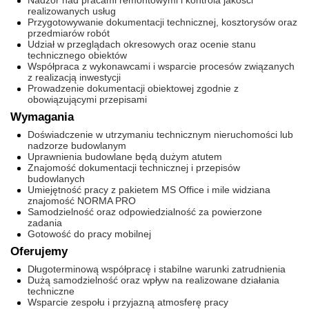
Nadzór nad pracami remontowymi i kontrola jakości
realizowanych usług
Przygotowywanie dokumentacji technicznej, kosztorysów oraz
przedmiarów robót
Udział w przeglądach okresowych oraz ocenie stanu
technicznego obiektów
Współpraca z wykonawcami i wsparcie procesów związanych
z realizacją inwestycji
Prowadzenie dokumentacji obiektowej zgodnie z
obowiązującymi przepisami
Wymagania
Doświadczenie w utrzymaniu technicznym nieruchomości lub
nadzorze budowlanym
Uprawnienia budowlane będą dużym atutem
Znajomość dokumentacji technicznej i przepisów
budowlanych
Umiejętność pracy z pakietem MS Office i mile widziana
znajomość NORMA PRO
Samodzielność oraz odpowiedzialność za powierzone
zadania
Gotowość do pracy mobilnej
Oferujemy
Długoterminową współpracę i stabilne warunki zatrudnienia
Dużą samodzielność oraz wpływ na realizowane działania
techniczne
Wsparcie zespołu i przyjazną atmosferę pracy