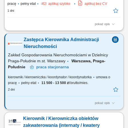
pracę
pełny etat
aplikuj szybko
aplikuj bez CV
1 dni
pokaż opis
Opis stanowiska Zarządzanie sprawami administracyjnymi związanymi
z funkcjonowaniem obiektu. Obsługa procesu zakwaterowania oraz
Zastępca Kierownika Administracji
prowadzenie wymaganej dokumentacji. Nadzór nad realizacją usług
wykonywanych przez firmy zewnętrzne. Monitorowanie stanu
Nieruchomości
wyposażenia oraz zgłaszanie potrzeb...
Zakład Gospodarowania Nieruchomościami w Dzielnicy
Praga-Południe m.st. Warszawy
Warszawa, Praga-
Południe
praca
stacjonarna
kierownik / kierowniczka / koordynator / koordynatorka
umowa o
pracę
pełny etat
11 500 - 13 500 zł
brutto/mies.
2 dni
pokaż opis
GŁÓWNE ZADANIA NA STANOWISKU Nadzór i realizacja zadań w
zakresie bieżącego administrowania nieruchomościami w ramach
Kierownik / Kierowniczka obiektów
zasobu m.st. Warszawy i nieruchomości wspólnych. Monitorowanie
stanu prawnego zasobów, nadzór nad przestrzeganiem warunków
zakwaterowania (internaty / kwatery