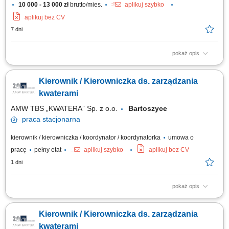
10 000 - 13 000 zł
brutto/mies.
aplikuj szybko
aplikuj bez CV
7 dni
pokaż opis
Ciekawe projekty Zarządzanie nieruchomościami: Samodzielnie
zarządzasz naszymi nieruchomościami handlowymi (np. centrami
Kierownik / Kierowniczka ds. zarządzania
handlowymi) oraz koordynujesz działania techniczne i handlowe we
współpracy z wewnętrznymi działami specjalistycznymi. Obsługa
kwaterami
techniczna: Zapewniasz bieżącą...
AMW TBS „KWATERA” Sp. z o.o.
Bartoszyce
praca
stacjonarna
kierownik / kierowniczka / koordynator / koordynatorka
umowa o
pracę
pełny etat
aplikuj szybko
aplikuj bez CV
1 dni
pokaż opis
Opis stanowiska Zarządzanie sprawami administracyjnymi związanymi z
funkcjonowaniem obiektu. Obsługa procesu zakwaterowania oraz
Kierownik / Kierowniczka ds. zarządzania
prowadzenie wymaganej dokumentacji. Nadzór nad realizacją usług
wykonywanych przez firmy zewnętrzne. Monitorowanie stanu
kwaterami