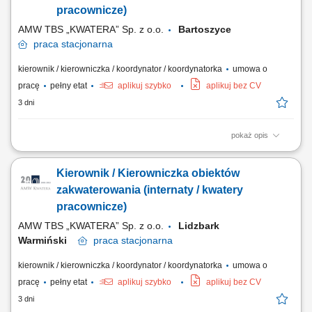
umów. Zawieranie umów w zakresie usług...
pracownicze)
AMW TBS „KWATERA” Sp. z o.o.
Bartoszyce
praca
stacjonarna
kierownik / kierowniczka / koordynator / koordynatorka
umowa o
pracę
pełny etat
aplikuj szybko
aplikuj bez CV
3 dni
pokaż opis
Opis stanowiska Organizowanie i nadzorowanie bieżącego
funkcjonowania obiektu oraz miejsc zakwaterowania. Prowadzenie
Kierownik / Kierowniczka obiektów
dokumentacji związanej z zakwaterowaniem, ewidencją wyposażenia
oraz zgłoszeniami technicznymi. Koordynowanie współpracy z firmami
zakwaterowania (internaty / kwatery
świadczącymi usługi porządkowe,...
pracownicze)
AMW TBS „KWATERA” Sp. z o.o.
Lidzbark
Warmiński
praca
stacjonarna
kierownik / kierowniczka / koordynator / koordynatorka
umowa o
pracę
pełny etat
aplikuj szybko
aplikuj bez CV
3 dni