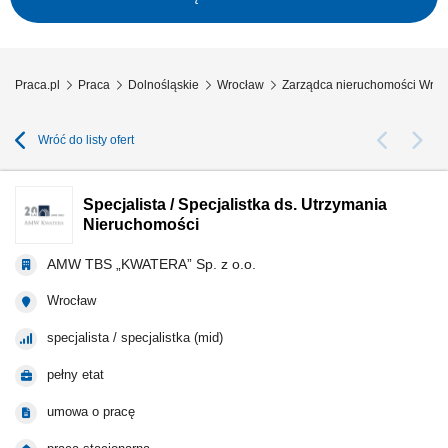
internatowych (meldunkowej, zakwaterowania, mienia, awarii i usterek i
in.), nadzorowanie, rozliczanie oraz...
Praca.pl
Praca
Dolnośląskie
Wrocław
Zarządca nieruchomości Wroc
Wróć do listy ofert
Specjalista / Specjalistka ds. Utrzymania
Nieruchomości
AMW TBS „KWATERA” Sp. z o.o.
Wrocław
specjalista / specjalistka (mid)
pełny etat
umowa o pracę