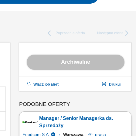
Poprzednia
oferta
Następna
oferta
Archiwalne
Włącz job alert
Drukuj
PODOBNE OFERTY
Manager / Senior Managerka ds.
Sprzedaży
Foodcom S.A.
Warszawa
praca