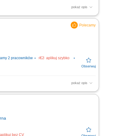
pokaż opis
amodzielne prowadzenie negocjacji i
ynacja dokumentacji handlowej...
amy 2 pracowników
aplikuj szybko
pokaż opis
ing humanity to business. #experienceTTEC
ion in Poland...
rna
aplikuj bez CV