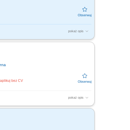
pokaż opis
czególnie docenimy pierwsze doświadczenie w
otrzeb...
rna
aplikuj bez CV
pokaż opis
utrzymywanie relacji z obecnymi
łań konkurencji....