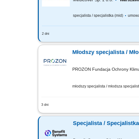
specjalista / specjalistka (mid)
umowa
2 dni
Szukamy Ciebie, jeśli: jesteś na pocz
pracy w sprzedaży), chcesz rozwijać 
Młodszy specjalista / Mł
PROZON Fundacja Ochrony Klim
młodszy specjalista / młodsza specjalist
3 dni
Zakres obowiązków Pozyskiwanie nowych
kontrahentami. Przygotowywanie ofert 
Specjalista / Specjalist