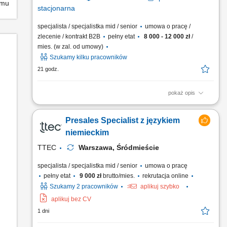
emu
stacjonarna
specjalista / specjalistka mid / senior
umowa o pracę /
zlecenie / kontrakt B2B
pełny etat
8 000 - 12 000 zł
/
mies. (w zal. od umowy)
Szukamy kilku pracowników
21 godz.
pokaż opis
Zadania: Pozyskiwanie nowych partnerów biznesowych w
branżach produkcyjnych (pasze, spożywcza, chemia, FMCG).
Presales Specialist z językiem
Samodzielne prowadzenie negocjacji i monitorowanie całego
procesu sprzedaży. Aktywne poszukiwanie nowych rynków
niemieckim
zbytu oraz analiza ich potencjału. Koordynacja dokumentacji
TTEC
Warszawa, Śródmieście
handlowej...
specjalista / specjalistka mid / senior
umowa o pracę
pełny etat
9 000 zł
brutto/mies.
rekrutacja online
Szukamy 2 pracowników
aplikuj szybko
aplikuj bez CV
1 dni