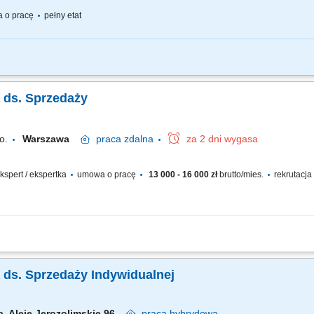
 o pracę
pełny etat
telefoniczna (wychodząca) do aptek zgodnie z obowiązującymi standardami firmy.
 celów sprzedażowych; Budowanie i utrzymywanie relacji z kierownikami aptek or
a ds. Sprzedaży
o.
Warszawa
praca
zdalna
za 2 dni wygasa
 ekspert / ekspertka
umowa o pracę
13 000 - 16 000 zł
brutto/mies.
rekrutacja
skim i europejskim oraz realizacja planów handlowych; Pozyskiwanie nowych klie
 przygotowywanie ofert i budowanie relacji z klientami; Analiza wyników, marż, re
ka ds. Sprzedaży Indywidualnej
, Aleje Jerozolimskie 96
praca
hybrydowa