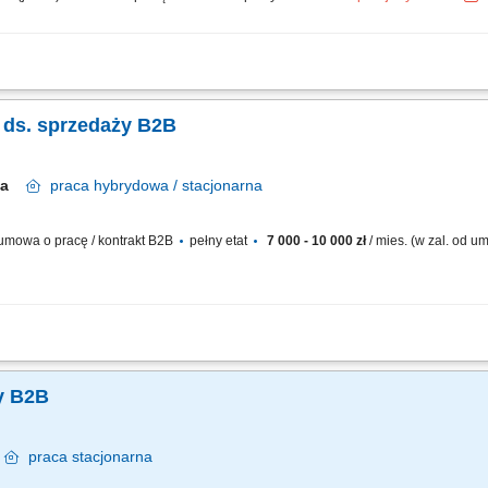
cy z nowymi klientami oraz rozwijanie długofalowych relacji biznesowych. Utrz
 standardu obsługi. Przygotowywanie ofert handlowych dopasowanych do potrzeb 
a ds. sprzedaży B2B
awa
praca
hybrydowa / stacjonarna
mowa o pracę / kontrakt B2B
pełny etat
7 000 - 10 000 zł
/ mies. (w zal. od 
lacji z klientami biznesowymi (m.in. sklepy muzyczne, foto/video, komputerowe, Hi
; Realizacja planów sprzedażowych; Spotkania i wizyty u klientów; Przygotowywanie
ży B2B
a
praca
stacjonarna