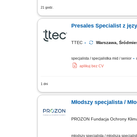
21 godz.
Zadania: Pozyskiwanie nowych partner
monitorowanie całego procesu sprzedaż
Presales Specialist z ję
TTEC
Warszawa, Śródmi
specjalista / specjalistka mid / senior
aplikuj bez CV
1 dni
As a Sales Representative (Presales) w
Our employees have spoken. Our purpose
Młodszy specjalista / Mło
PROZON Fundacja Ochrony Klim
młodszy specjalista / młodsza specjalist