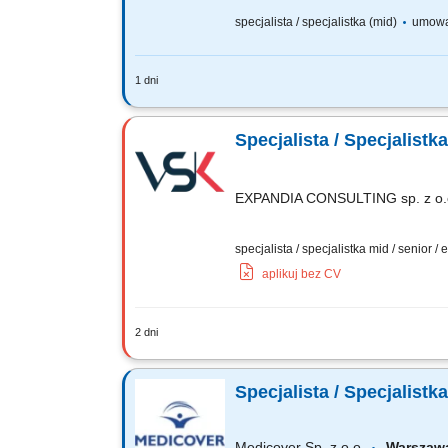
specjalista / specjalistka (mid)
umowa
1 dni
Zakres obowiązków: Aktywna sprzedaż 
analizowanie odchyleń od przypisanych
Specjalista / Specjalistk
EXPANDIA CONSULTING sp. z o.
specjalista / specjalistka mid / senior /
aplikuj bez CV
2 dni
Zadania Rozwój sprzedaży na rynku pol
partnerów B2B; Prowadzenie negocjacji,
Specjalista / Specjalist
Medicover Sp. z o.o.
Warszawa