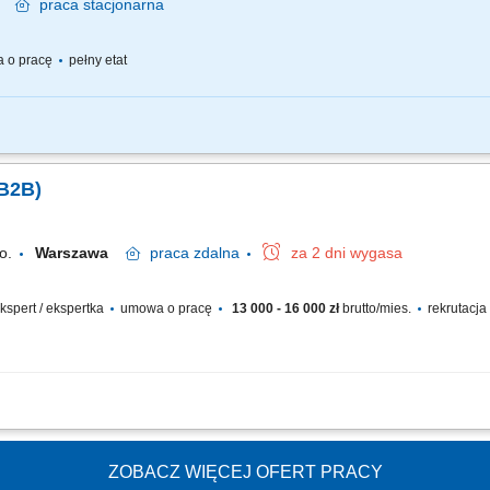
wa
praca
stacjonarna
 o pracę
pełny etat
m :) a więc…. W naszym zespole będziesz odpowiadać za pozyskiwanie nowych kl
jednego z głównych świadczeń oczekiwanych na rynku pracy oraz otrzymasz bazę pot
 B2B)
o.
Warszawa
praca
zdalna
za 2 dni wygasa
 ekspert / ekspertka
umowa o pracę
13 000 - 16 000 zł
brutto/mies.
rekrutacja
ynku polskim oraz wybranych rynkach europejskich; aktywne pozyskiwanie nowych 
adzenie negocjacji handlowych i przygotowywanie ofert; rozwój współpracy z sie
ZOBACZ WIĘCEJ OFERT PRACY