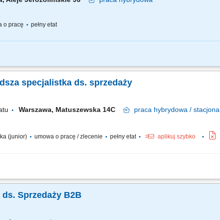
 o pracę
pełny etat
ątku swojej drogi zawodowej lub chcesz dalej rozwijać się w pracy z Klientem (sz
kompetencje sprzedażowe i nauczyć się skutecznego dopasowywania rozwiązań do p
odsza specjalistka ds. sprzedaży
atu
Warszawa, Matuszewska 14C
praca
hybrydowa / stacjona
ka (junior)
umowa o pracę / zlecenie
pełny etat
aplikuj szybko
 Klientów między innymi poprzez telefoniczny kontakt z Klientem oraz obsługa i 
handlowych oraz negocjowanie warunków umów. Analiza rynku i monitorowanie dzia
ka ds. Sprzedaży B2B