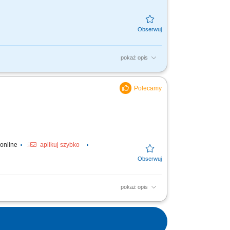
pokaż opis
ientów biznesowych; Zajmiesz się sprzedażą
encjalnych...
 online
aplikuj szybko
pokaż opis
klientów oraz rozwijanie współpracy z
ciami handlowymi oraz...