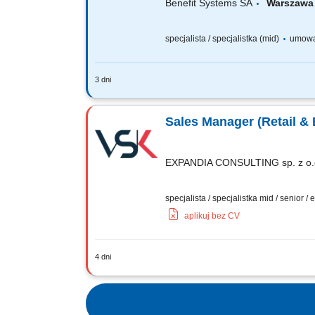
Benefit Systems SA
Warsza
specjalista / specjalistka (mid)
umowa
3 dni
Wydajesz się być idealnym zawodnikie
Programu MultiLife oraz MultiSport - 
Sales Manager (Retail &
EXPANDIA CONSULTING sp. z o.
specjalista / specjalistka mid / senior /
aplikuj bez CV
4 dni
Opis stanowiska rozwój sprzedaży na r
obecnymi partnerami biznesowymi; prow