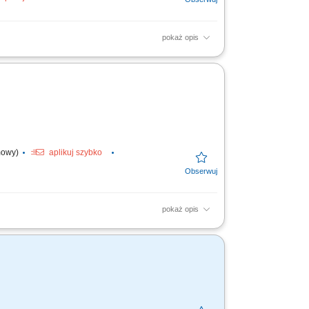
pokaż opis
ymywanie regularnego kontaktu z obecnymi
klientów oraz prowadzenie...
umowy)
aplikuj szybko
pokaż opis
-Fi, gaming, sieci handlowe) Aktywna
 ofert...