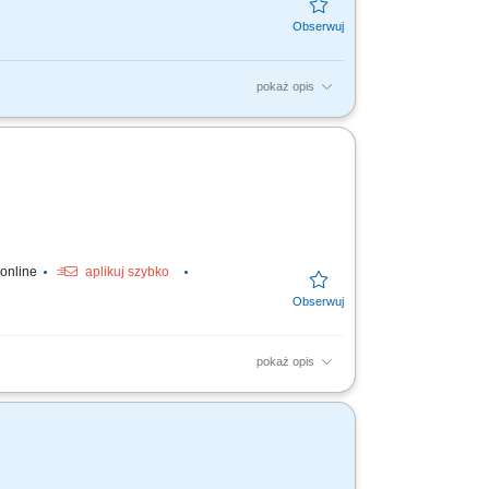
pokaż opis
 Stałe monitorowanie wyników sprzedaży,
az osobami...
 online
aplikuj szybko
pokaż opis
ntów, obsługa sieci handlowych oraz
ntowności projektów...