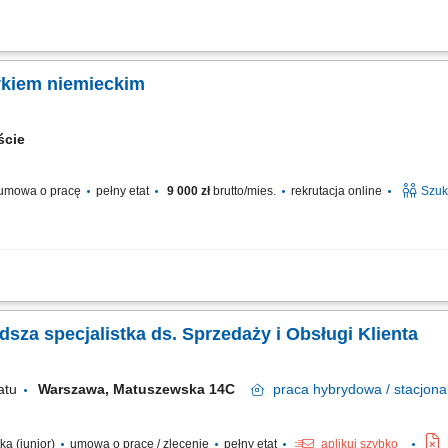
ów biznesowych w branżach produkcyjnych (pasze, spożywcza, chemia, FMCG). S
y. Aktywne poszukiwanie nowych rynków zbytu oraz analiza ich potencjału. Koord
zykiem niemieckim
eście
umowa o pracę
pełny etat
9 000 zł
brutto/mies.
rekrutacja online
Szuk
ith German – Hybrid, working on site in Warsaw, Poland, you’ll be a part of bring
, team, and company culture are amazing and our Great Place to Work® certificat
dsza specjalistka ds. Sprzedaży i Obsługi Klienta
atu
Warszawa, Matuszewska 14C
praca
hybrydowa / stacjona
ka (junior)
umowa o pracę / zlecenie
pełny etat
aplikuj szybko