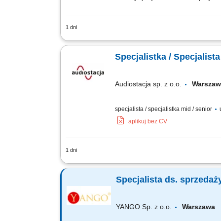
1 dni
Opis stanowiska Nawiązywanie współpra
kontrahentami i zapewnianie wysokiego
Specjalistka / Specjalist
Audiostacja sp. z o.o.
Warsz
specjalista / specjalistka mid / senior
u
aplikuj bez CV
1 dni
Zakres obowiązków: Obsługa i rozwój re
współpraca z partnerami w całej Polsce
Specjalista ds. sprzeda
YANGO Sp. z o.o.
Warszaw