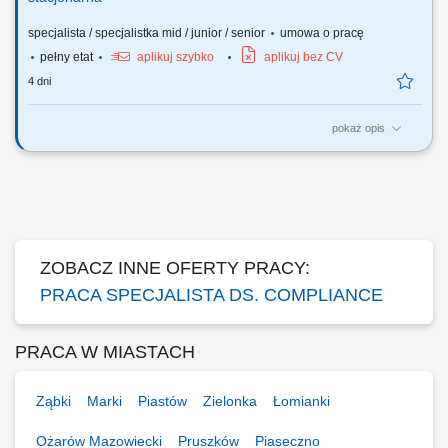
specjalista / specjalistka mid / junior / senior
umowa o pracę
pełny etat
aplikuj szybko
aplikuj bez CV
4 dni
pokaż opis
Praca stacjonarna jest możliwa również w innej lokalizacji, np. w
Zawierciu, Włodowicach, Kroczycach czy Irządzach. Stanowisko
wymaga jednak mobilności, ponieważ wiąże się z koniecznością
przeprowadzania kontroli bezpośrednio w poszczególnych placówkach
oraz weryfikacji realizacji...
ZOBACZ INNE OFERTY PRACY:
PRACA SPECJALISTA DS. COMPLIANCE
PRACA W MIASTACH
Ząbki
Marki
Piastów
Zielonka
Łomianki
Ożarów Mazowiecki
Pruszków
Piaseczno