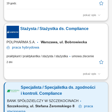
19 godz.
pokaż opis
Szukasz miejsca, w którym zdobędziesz praktyczne doświadczenie w
obszarze compliance, etyki biznesu i zarządzania ryzykiem? Chcesz
Stażysta / Stażystka ds. Compliance
zobaczyć, jak funkcjonuje duża międzynarodowa organizacja i wziąć
udział w projektach realizowanych w branży farmaceutycznej? Dołącz
do zespołu Compliance....
POLPHARMA S.A.
Warszawa, ul. Bobrowiecka
praca
hybrydowa
praktykant / praktykantka / stażysta / stażystka
umowa zlecenie
2 dni
pokaż opis
Szukasz miejsca, w którym zdobędziesz praktyczne doświadczenie w
obszarze compliance, etyki biznesu i zarządzania ryzykiem? Chcesz
Specjalista / Specjalistka ds. zgodności
uczestniczyć w projektach realizowanych w największej firmie
farmaceutycznej w Polsce i poznać od środka funkcjonowanie
i kontroli. Compliance
międzynarodowej organizacji? Dołącz do...
BANK SPÓŁDZIELCZY W SZCZEKOCINACH
Szczekociny, ul. Stefana Żeromskiego 8
praca
stacjonarna