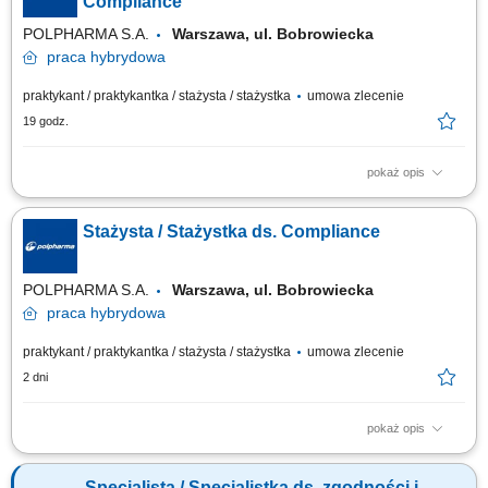
Compliance
POLPHARMA S.A.
Warszawa, ul. Bobrowiecka
praca
hybrydowa
praktykant / praktykantka / stażysta / stażystka
umowa zlecenie
19 godz.
pokaż opis
Szukasz miejsca, w którym zdobędziesz praktyczne doświadczenie w
obszarze compliance, etyki biznesu i zarządzania ryzykiem? Chcesz
Stażysta / Stażystka ds. Compliance
zobaczyć, jak funkcjonuje duża międzynarodowa organizacja i wziąć
udział w projektach realizowanych w branży farmaceutycznej? Dołącz do
zespołu Compliance....
POLPHARMA S.A.
Warszawa, ul. Bobrowiecka
praca
hybrydowa
praktykant / praktykantka / stażysta / stażystka
umowa zlecenie
2 dni
pokaż opis
Szukasz miejsca, w którym zdobędziesz praktyczne doświadczenie w
obszarze compliance, etyki biznesu i zarządzania ryzykiem? Chcesz
Specjalista / Specjalistka ds. zgodności i