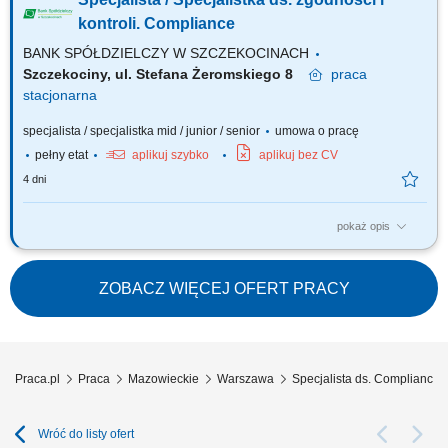
uczestniczyć w projektach realizowanych w największej firmie
farmaceutycznej w Polsce i poznać od środka funkcjonowanie
kontroli. Compliance
międzynarodowej organizacji? Dołącz do...
BANK SPÓŁDZIELCZY W SZCZEKOCINACH
Szczekociny, ul. Stefana Żeromskiego 8
praca
stacjonarna
specjalista / specjalistka mid / junior / senior
umowa o pracę
pełny etat
aplikuj szybko
aplikuj bez CV
4 dni
pokaż opis
Praca stacjonarna jest możliwa również w innej lokalizacji, np. w
Zawierciu, Włodowicach, Kroczycach czy Irządzach. Stanowisko wymaga
jednak mobilności, ponieważ wiąże się z koniecznością
ZOBACZ WIĘCEJ OFERT PRACY
przeprowadzania kontroli bezpośrednio w poszczególnych placówkach
oraz weryfikacji realizacji...
Praca.pl
Praca
Mazowieckie
Warszawa
Specjalista ds. Compliance
Wróć do listy ofert