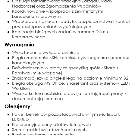
Obsługa formalno-organizacyjna Zarządu, Rady
Nadzorczej oraz Zgromadzenia Wspólników
Koordynowanie współpracy z zewnętrznymi
kancelariami prawnymi
Współpraca z działami audytu, bezpieczeństwa i kontroli
przy postępowaniach wyjaśniających
Realizacja bieżących zadań w ramach Działu
Korporacyjnego
Wymagania:
Wykształcenie wyższe prawnicze
Biegła znajomość KSH, Kodeksu cywilnego oraz procedur
kancelaryjnych
Doświadczenie w pracy ze specyfiką spółek Skarbu
Państwa (mile widziane)
Znajomość języka angielskiego na poziomie minimum B2
Biegła obsługa MS Office, SharePoint oraz systemów EZD i
Workflow
Wysoka kultura osobista, precyzja i umiejętność pracy z
dokumentacją formalną
Oferujemy:
Pakiet benefitów pozapłacowych, w tym Multisport,
LUXMED
Preferencyjne ceny biletów lotniczych
Szeroki pakiet świadczeń socjalnych
Elastyczne formy zatrudnienia