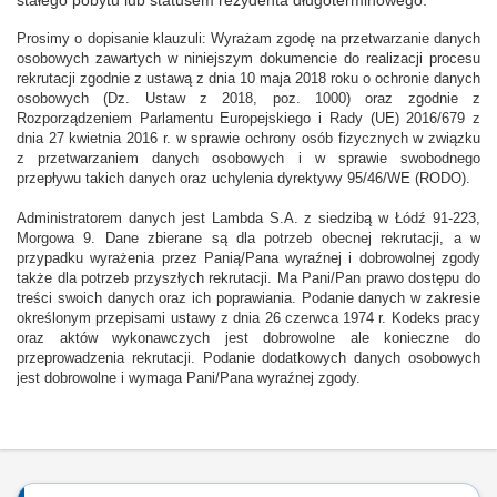
stałego pobytu lub statusem rezydenta długoterminowego.
Prosimy o dopisanie klauzuli: Wyrażam zgodę na przetwarzanie danych
osobowych zawartych w niniejszym dokumencie do realizacji procesu
rekrutacji zgodnie z ustawą z dnia 10 maja 2018 roku o ochronie danych
osobowych (Dz. Ustaw z 2018, poz. 1000) oraz zgodnie z
Rozporządzeniem Parlamentu Europejskiego i Rady (UE) 2016/679 z
dnia 27 kwietnia 2016 r. w sprawie ochrony osób fizycznych w związku
z przetwarzaniem danych osobowych i w sprawie swobodnego
przepływu takich danych oraz uchylenia dyrektywy 95/46/WE (RODO).
Administratorem danych jest Lambda S.A. z siedzibą w Łódź 91-223,
Morgowa 9. Dane zbierane są dla potrzeb obecnej rekrutacji, a w
przypadku wyrażenia przez Panią/Pana wyraźnej i dobrowolnej zgody
także dla potrzeb przyszłych rekrutacji. Ma Pani/Pan prawo dostępu do
treści swoich danych oraz ich poprawiania. Podanie danych w zakresie
określonym przepisami ustawy z dnia 26 czerwca 1974 r. Kodeks pracy
oraz aktów wykonawczych jest dobrowolne ale konieczne do
przeprowadzenia rekrutacji. Podanie dodatkowych danych osobowych
jest dobrowolne i wymaga Pani/Pana wyraźnej zgody.