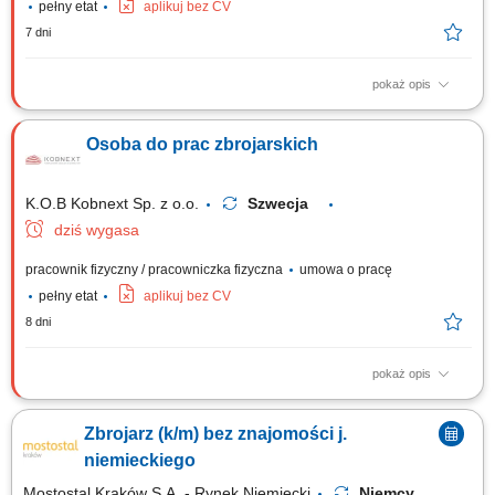
pełny etat
aplikuj bez CV
7 dni
pokaż opis
Prefabrykacja, wiązanie oraz montaż stalowych szkieletów zbrojeniowych
na placu budowy. Asystowanie przy montażu szalunków oraz innych
Osoba do prac zbrojarskich
bieżących zadaniach ciesielskich. Wykonywanie prostych, pomocniczych
robót fizycznych wspierających procesy budowlane.
K.O.B Kobnext Sp. z o.o.
Szwecja
dziś wygasa
pracownik fizyczny / pracowniczka fizyczna
umowa o pracę
pełny etat
aplikuj bez CV
8 dni
pokaż opis
Zakres obowiązków: Wykonywanie prac w zakresie montażu zbrojenia;
Pomoc w pracach ciesielskich; Inne prace budowlane – pomocnicze;
Zbrojarz (k/m) bez znajomości j.
niemieckiego
Mostostal Kraków S.A. - Rynek Niemiecki
Niemcy