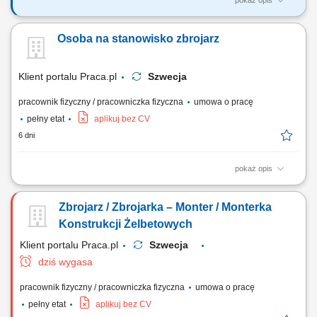
pokaż opis
Twój zakres obowiązków: Wykonywanie konstrukcji stalowych,
zbrojenia, szkielety, siatki zbrojeniowe; Montaż prętów zbrojeniowych;
Osoba na stanowisko zbrojarz
Praca przy jednym z naszych projektów m.in. oczyszczalni ścieków,
mostach i tunelach;
Klient portalu Praca.pl
Szwecja
pracownik fizyczny / pracowniczka fizyczna
umowa o pracę
pełny etat
aplikuj bez CV
6 dni
pokaż opis
Tworzenie konstrukcji stalowych, zbrojeniowych oraz siatek i szkieletów
wzmacniających. Osadzanie i odpowiednie mocowanie prętów
Zbrojarz / Zbrojarka – Monter / Monterka
stalowych na stanowisku pracy. Praca przy prestiżowych inwestycjach
inżynieryjnych, obejmujących m.in. budowę mostów, obiektów
Konstrukcji Żelbetowych
przemysłowych i tuneli.
Klient portalu Praca.pl
Szwecja
dziś wygasa
pracownik fizyczny / pracowniczka fizyczna
umowa o pracę
pełny etat
aplikuj bez CV