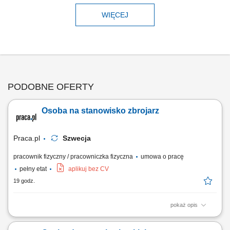
WIĘCEJ
PODOBNE OFERTY
Osoba na stanowisko zbrojarz
Praca.pl
Szwecja
pracownik fizyczny / pracowniczka fizyczna
umowa o pracę
pełny etat
aplikuj bez CV
19 godz.
pokaż opis
Opis stanowiska Tworzenie i montowanie konstrukcji stalowych, zbrojeń
oraz siatek zbrojeniowych.