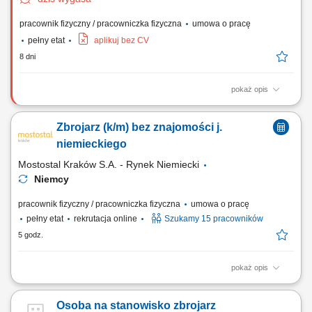
pracownik fizyczny / pracowniczka fizyczna
umowa o pracę
pełny etat
aplikuj bez CV
8 dni
pokaż opis
Zakres obowiązków: Wykonywanie prac w zakresie montażu zbrojenia;
Pomoc w pracach ciesielskich; Inne prace budowlane – pomocnicze;
Zbrojarz (k/m) bez znajomości j.
niemieckiego
Mostostal Kraków S.A. - Rynek Niemiecki
Niemcy
pracownik fizyczny / pracowniczka fizyczna
umowa o pracę
pełny etat
rekrutacja online
Szukamy 15 pracowników
5 godz.
pokaż opis
Zakres obowiązków Wiązanie zbrojenia cęgami;
Osoba na stanowisko zbrojarz