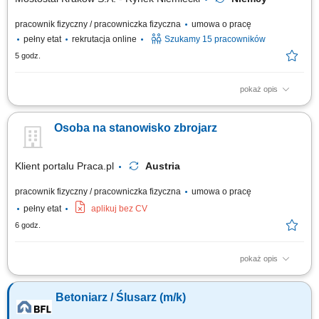
pracownik fizyczny / pracowniczka fizyczna
umowa o pracę
pełny etat
rekrutacja online
Szukamy 15 pracowników
5 godz.
pokaż opis
Zakres obowiązków Wiązanie zbrojenia cęgami;
Osoba na stanowisko zbrojarz
Klient portalu Praca.pl
Austria
pracownik fizyczny / pracowniczka fizyczna
umowa o pracę
pełny etat
aplikuj bez CV
6 godz.
pokaż opis
wykonywanie elementów zbrojeniowych: szkielety, siatki oraz konstrukcje
stalowe; montaż i łączenie prętów zbrojeniowych zgodnie z projektem;
Betoniarz / Ślusarz (m/k)
udział w realizacji inwestycji infrastrukturalnych (np. mosty, tunele)
współpraca z zespołem na placu budowy;