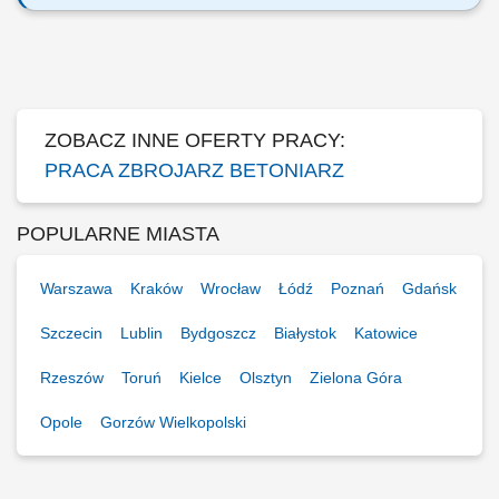
Twój zakres obowiązków: Udział w produkcji prefabrykatów
betonowych; Obsługa maszyn i urządzeń w procesie produkcyjnym;
Wykonywanie prac betonowych zgodnie z wytycznymi; Pomoc przy
budowie szalunków i zbrojeniu; Zapewnienie standardów jakości i
bezpieczeństwa pracy;
ZOBACZ INNE OFERTY PRACY:
PRACA ZBROJARZ BETONIARZ
POPULARNE MIASTA
Warszawa
Kraków
Wrocław
Łódź
Poznań
Gdańsk
Szczecin
Lublin
Bydgoszcz
Białystok
Katowice
Rzeszów
Toruń
Kielce
Olsztyn
Zielona Góra
Opole
Gorzów Wielkopolski