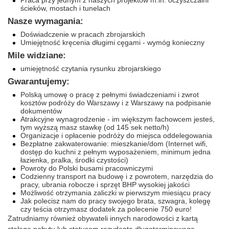
Praca przy jednym z naszych projektów m.in. oczyszczalni
ścieków, mostach i tunelach
Nasze wymagania:
Doświadczenie w pracach zbrojarskich
Umiejętność kręcenia długimi cęgami - wymóg konieczny
Mile widziane:
umiejętność czytania rysunku zbrojarskiego
Gwarantujemy:
Polską umowę o pracę z pełnymi świadczeniami i zwrot
kosztów podróży do Warszawy i z Warszawy na podpisanie
dokumentów
Atrakcyjne wynagrodzenie - im większym fachowcem jesteś,
tym wyższą masz stawkę (od 145 sek netto/h)
Organizacje i opłacenie podróży do miejsca oddelegowania
Bezpłatne zakwaterowanie: mieszkanie/dom (Internet wifi,
dostęp do kuchni z pełnym wyposażeniem, minimum jedna
łazienka, pralka, środki czystości)
Powroty do Polski busami pracowniczymi
Codzienny transport na budowę i z powrotem, narzędzia do
pracy, ubrania robocze i sprzęt BHP wysokiej jakości
Możliwość otrzymania zaliczki w pierwszym miesiącu pracy
Jak polecisz nam do pracy swojego brata, szwagra, kolegę
czy teścia otrzymasz dodatek za polecenie 750 euro!
Zatrudniamy również obywateli innych narodowości z kartą