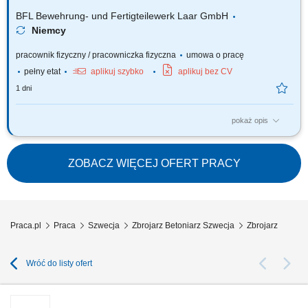
BFL Bewehrung- und Fertigteilewerk Laar GmbH
Niemcy
pracownik fizyczny / pracowniczka fizyczna
umowa o pracę
pełny etat
aplikuj szybko
aplikuj bez CV
1 dni
pokaż opis
Twój zakres obowiązków: Udział w produkcji prefabrykatów betonowych;
Obsługa maszyn i urządzeń w procesie produkcyjnym; Wykonywanie
prac betonowych zgodnie z wytycznymi; Pomoc przy budowie szalunków
ZOBACZ WIĘCEJ OFERT PRACY
i zbrojeniu; Zapewnienie standardów jakości i bezpieczeństwa pracy;
Praca.pl
Praca
Szwecja
Zbrojarz Betoniarz Szwecja
Zbrojarz
Wróć do listy ofert