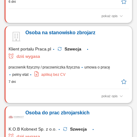
6 dni
pokaż opis
Układanie elementów ze stali zbrojeniowej w formach i deskowaniach
zgodnie z wytycznymi sztuki budowlanej. Asystowanie przy pracach
Osoba na stanowisko zbrojarz
ciesielskich, w tym przy montażu i demontażu struktur drewnianych oraz
szalunków. Prowadzenie robót betoniarskich przy wznoszeniu obiektów
kubaturowych lub...
Klient portalu Praca.pl
Szwecja
dziś wygasa
pracownik fizyczny / pracowniczka fizyczna
umowa o pracę
pełny etat
aplikuj bez CV
7 dni
pokaż opis
Prefabrykacja, wiązanie oraz montaż stalowych szkieletów
zbrojeniowych na placu budowy. Asystowanie przy montażu szalunków
Osoba do prac zbrojarskich
oraz innych bieżących zadaniach ciesielskich. Wykonywanie prostych,
pomocniczych robót fizycznych wspierających procesy budowlane.
K.O.B Kobnext Sp. z o.o.
Szwecja
dziś wygasa