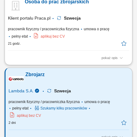
Osoba do prac zbrojarskich
Klient portalu Praca.pl
Szwecja
pracownik fizyczny / pracowniczka fizyczna
umowa o pracę
pełny etat
aplikuj bez CV
21 godz.
pokaż opis
Wykonywanie konstrukcji stalowych, zbrojenia, szkieletów i siatek
zbrojeniowych. Montaż prętów zbrojeniowych.
Zbrojarz
Lambda S.A.
Szwecja
pracownik fizyczny / pracowniczka fizyczna
umowa o pracę
pełny etat
Szukamy kilku pracowników
aplikuj bez CV
2 dni