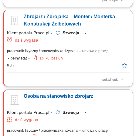
pokaż opis
Tworzenie konstrukcji stalowych, zbrojeniowych oraz siatek i szkieletów
wzmacniających. Osadzanie i odpowiednie mocowanie prętów stalowych
Zbrojarz / Zbrojarka – Monter / Monterka
na stanowisku pracy. Praca przy prestiżowych inwestycjach
inżynieryjnych, obejmujących m.in. budowę mostów, obiektów
Konstrukcji Żelbetowych
przemysłowych i tuneli.
Klient portalu Praca.pl
Szwecja
dziś wygasa
pracownik fizyczny / pracowniczka fizyczna
umowa o pracę
pełny etat
aplikuj bez CV
6 dni
pokaż opis
Układanie elementów ze stali zbrojeniowej w formach i deskowaniach
zgodnie z wytycznymi sztuki budowlanej. Asystowanie przy pracach
Osoba na stanowisko zbrojarz
ciesielskich, w tym przy montażu i demontażu struktur drewnianych oraz
szalunków. Prowadzenie robót betoniarskich przy wznoszeniu obiektów
kubaturowych lub...
Klient portalu Praca.pl
Szwecja
dziś wygasa
pracownik fizyczny / pracowniczka fizyczna
umowa o pracę