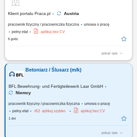
Klient portalu Praca.pl
Austria
pracownik fizyczny / pracowniczka fizyczna
umowa o pracę
pełny etat
aplikuj bez CV
6 godz.
pokaż opis
wykonywanie elementów zbrojeniowych: szkielety, siatki oraz
konstrukcje stalowe; montaż i łączenie prętów zbrojeniowych zgodnie z
Betoniarz / Ślusarz (m/k)
projektem; udział w realizacji inwestycji infrastrukturalnych (np. mosty,
tunele) współpraca z zespołem na placu budowy;
BFL Bewehrung- und Fertigteilewerk Laar GmbH
Niemcy
pracownik fizyczny / pracowniczka fizyczna
umowa o pracę
pełny etat
aplikuj szybko
aplikuj bez CV
1 dni
pokaż opis