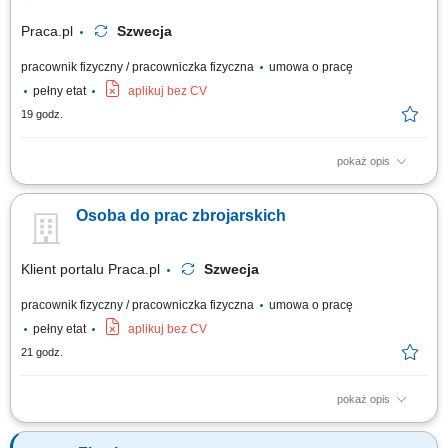
Praca.pl
Szwecja
pracownik fizyczny / pracowniczka fizyczna
umowa o pracę
pełny etat
aplikuj bez CV
19 godz.
pokaż opis
Opis stanowiska Tworzenie i montowanie konstrukcji stalowych, zbrojeń
oraz siatek zbrojeniowych.
Osoba do prac zbrojarskich
Klient portalu Praca.pl
Szwecja
pracownik fizyczny / pracowniczka fizyczna
umowa o pracę
pełny etat
aplikuj bez CV
21 godz.
pokaż opis
Wykonywanie konstrukcji stalowych, zbrojenia, szkieletów i siatek
zbrojeniowych. Montaż prętów zbrojeniowych.