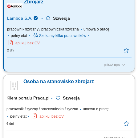
Zbrojarz
Lambda S.A.
Szwecja
pracownik fizyczny / pracowniczka fizyczna
umowa o pracę
pełny etat
Szukamy kilku pracowników
aplikuj bez CV
2 dni
pokaż opis
Twój zakres obowiązków: Wykonywanie konstrukcji stalowych, zbrojenia,
szkielety, siatki zbrojeniowe; Montaż prętów zbrojeniowych; Praca przy
Osoba na stanowisko zbrojarz
jednym z naszych projektów m.in. oczyszczalni ścieków, mostach i
tunelach;
Klient portalu Praca.pl
Szwecja
pracownik fizyczny / pracowniczka fizyczna
umowa o pracę
pełny etat
aplikuj bez CV
6 dni