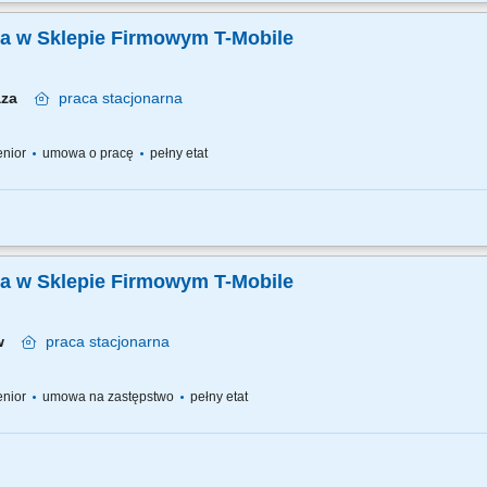
bieżąca obsługa klienta i obowiązki salonowe, 40% kontakt telefoniczny z klientam
ug świadczonych przez T-Mobile z wykorzystaniem dostępnych kanałów sprzedaży;.
ka w Sklepie Firmowym T-Mobile
laza
praca
stacjonarna
senior
umowa o pracę
pełny etat
bieżąca obsługa klienta i obowiązki salonowe, 20% kontakt telefoniczny z klientam
ug świadczonych przez T-Mobile z wykorzystaniem dostępnych kanałów sprzedaży;.
ka w Sklepie Firmowym T-Mobile
tów
praca
stacjonarna
senior
umowa na zastępstwo
pełny etat