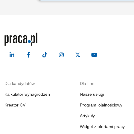
Zadania, które na Ciebie czekają: 50% 
T-Mobile; Sprzedaż pełnej gamy produk
Dla kandydatów
Dla firm
Kalkulator wynagrodzeń
Nasze usługi
Kreator CV
Program lojalnościowy
Artykuły
Widget z ofertami pracy