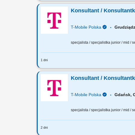
Zadania, które na Ciebie czekają: 50% 
Sprzedaż pełnej gamy produktów i usł
Konsultant / Konsultant
T-Mobile Polska
Grudziąd
specjalista / specjalistka junior / mid / 
1 dni
Zadania, które na Ciebie czekają: 70% 
Sprzedaż pełnej gamy produktów i usł
Konsultant / Konsultant
T-Mobile Polska
Gdańsk, 
specjalista / specjalistka junior / mid / 
2 dni