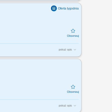
i; Profesjonalna obsługa Klientów T- Mobile;
..
pokaż opis
i; Profesjonalna obsługa Klientów
przedaży;...
pokaż opis