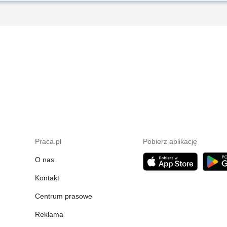
bieżąca obsługa klienta i obowiązki salonowe, 50% kontakt telefoniczny z klientam
tów i usług świadczonych przez T-Mobile z wykorzystaniem dostępnych kanałów sp
Praca.pl
Pobierz aplikację
O nas
Kontakt
Centrum prasowe
Reklama