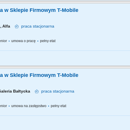
bieżąca obsługa klienta i obowiązki salonowe, 50% kontakt telefoniczny z klientam
ug świadczonych przez T-Mobile z wykorzystaniem dostępnych kanałów sprzedaży;.
ka w Sklepie Firmowym T-Mobile
z, Alfa
praca
stacjonarna
senior
umowa o pracę
pełny etat
bieżąca obsługa klienta i obowiązki salonowe, 30% kontakt telefoniczny z klientam
ug świadczonych przez T-Mobile z wykorzystaniem dostępnych kanałów sprzedaży;.
ka w Sklepie Firmowym T-Mobile
Galeria Bałtycka
praca
stacjonarna
senior
umowa na zastępstwo
pełny etat