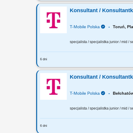
Zadania, które na Ciebie czekają: 60% 
Sprzedaż pełnej gamy produktów i usł
Konsultant / Konsultant
T-Mobile Polska
Toruń, P
specjalista / specjalistka junior / mid / 
6 dni
Zadania, które na Ciebie czekają: 80% 
Sprzedaż pełnej gamy produktów i usł
Konsultant / Konsultant
T-Mobile Polska
Bełcha
specjalista / specjalistka junior / mid / 
6 dni