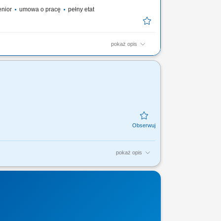
senior
umowa o pracę
pełny etat
pokaż opis
 bieżąca obsługa klienta i obowiązki salonowe, 30%
sjonalna obsługa Klientów T- Mobile; Sprzedaż pełnej
przez T-Mobile z wykorzystaniem dostępnych kanałów
pokaż opis
i; Profesjonalna obsługa Klientów T-Mobile;
..