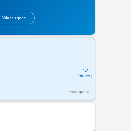
Włącz zgodę
pokaż opis
i; Profesjonalna obsługa Klientów T- Mobile
taniem...