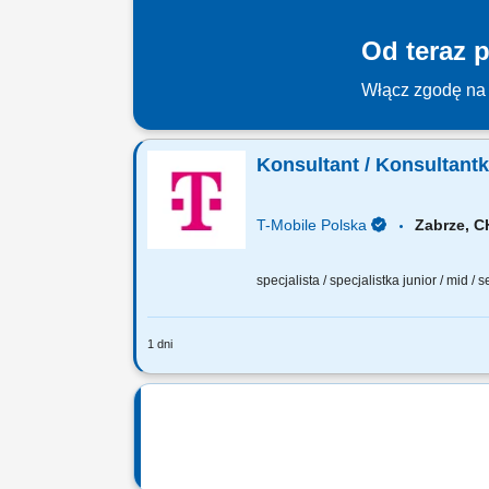
Od teraz p
Włącz zgodę na 
Konsultant / Konsultant
T-Mobile Polska
Zabrze, 
specjalista / specjalistka junior / mid / 
1 dni
Zadania, które na Ciebie czekają: 70% 
zgodna ze Standardem Obsługi Klienta;