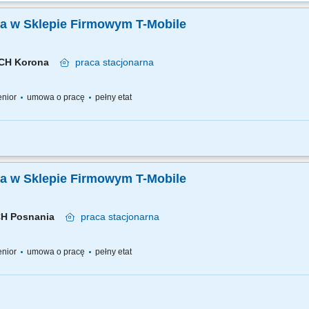
ka w Sklepie Firmowym T-Mobile
, CH Korona
praca
stacjonarna
senior
umowa o pracę
pełny etat
bieżąca obsługa klienta i obowiązki salonowe, 30% kontakt telefoniczny z klientam
 Sprzedaż pełnej gamy produktów i usług świadczonych przez T-Mobile z wykorzys
ka w Sklepie Firmowym T-Mobile
 CH Posnania
praca
stacjonarna
senior
umowa o pracę
pełny etat