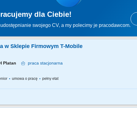
racujemy dla Ciebie!
udostępnianie swojego CV, a my polecimy je pracodawcom.
ka w Sklepie Firmowym T-Mobile
CH Platan
praca
stacjonarna
senior
umowa o pracę
pełny etat
bieżąca obsługa klienta i obowiązki salonowe, 30% kontakt telefoniczny z klientam
 Sprzedaż pełnej gamy produktów i usług świadczonych przez T-Mobile z wykorzys