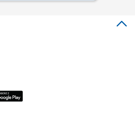
i; Profesjonalna obsługa Klientów
rzedaży;...