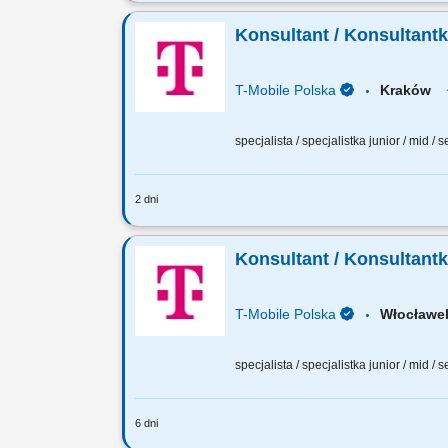
Zadania, które na Ciebie czekają: 70% 
Sprzedaż pełnej gamy produktów i usł
Konsultant / Konsultant
T-Mobile Polska
Kraków
specjalista / specjalistka junior / mid / 
2 dni
Zadania, które na Ciebie czekają: 70% 
T- Mobile; Sprzedaż pełnej gamy produ
Konsultant / Konsultant
T-Mobile Polska
Włocła
specjalista / specjalistka junior / mid / 
6 dni