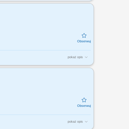
pokaż opis
i; Profesjonalna obsługa Klientów T- Mobile
taniem...
pokaż opis