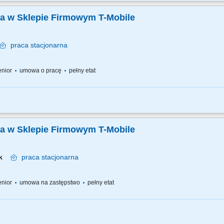
bieżąca obsługa klienta i obowiązki salonowe, 30% kontakt telefoniczny z klientam
ug świadczonych przez T-Mobile z wykorzystaniem dostępnych kanałów sprzedaży;.
ka w Sklepie Firmowym T-Mobile
praca
stacjonarna
senior
umowa o pracę
pełny etat
bieżąca obsługa klienta i obowiązki salonowe, 30% kontakt telefoniczny z klientam
któw i usług świadczonych przez T-Mobile z wykorzystaniem dostępnych kanałów s
ka w Sklepie Firmowym T-Mobile
wek
praca
stacjonarna
senior
umowa na zastępstwo
pełny etat