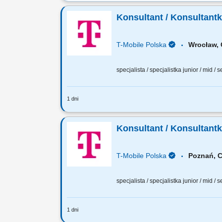
Konsultant / Konsultant
T-Mobile Polska
Wrocław
specjalista / specjalistka junior / mid / 
1 dni
Zadania, które na Ciebie czekają: 70% 
zgodna ze Standardem Obsługi Klienta;
Konsultant / Konsultant
T-Mobile Polska
Poznań,
specjalista / specjalistka junior / mid / 
1 dni