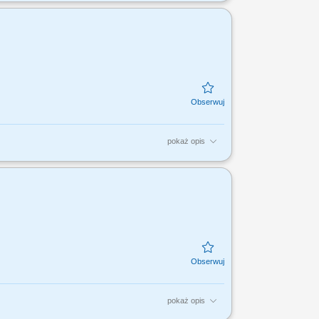
i; Profesjonalna obsługa Klientów T-Mobile;
..
pokaż opis
i; Profesjonalna obsługa Klientów T-Mobile;
..
pokaż opis