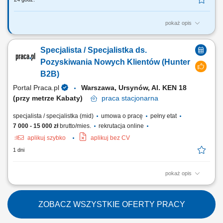
pokaż opis
Twoje obowiązki Przeprowadzanie załadunku i rozładunku;
Przetwarzanie dokumentów transportowych; Czyszczenie naczep
Specjalista / Specjalistka ds.
(silos/cysterna) Utrzymanie pojazdu wewnątrz i na zewnątrz;
Pozyskiwania Nowych Klientów (Hunter
B2B)
Portal Praca.pl
Warszawa, Ursynów, Al. KEN 18
(przy metrze Kabaty)
praca
stacjonarna
specjalista / specjalistka (mid)
umowa o pracę
pełny etat
7 000 - 15 000 zł
brutto/mies.
rekrutacja online
aplikuj szybko
aplikuj bez CV
1 dni
pokaż opis
Zakres obowiązków: Będziesz pierwszą osobą, z którą rozmawia klient.
To od Ciebie będzie zależało, czy szybko otrzyma właściwe rozwiązanie
i odpowiednie wsparcie. szybkie nawiązywanie kontaktu z klientami
ZOBACZ WSZYSTKIE OFERTY PRACY
przekazanymi do obsługi, diagnozowanie potrzeb i ocena gotowości
klienta do...