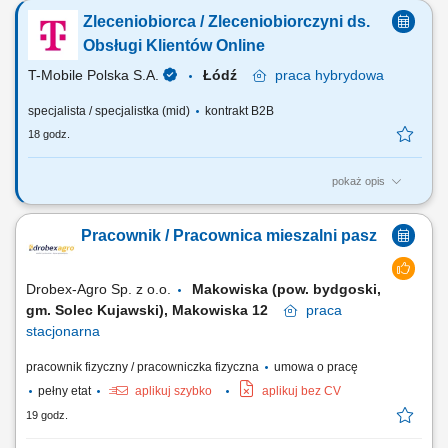
prefabrykacji i prac montażowych realizowanych przed
Zleceniobiorca / Zleceniobiorczyni ds.
podwykonawców; współpraca z zamawiającym oraz UDT w ramach
odbiorów prac; nadzór nad procesem produkcji i montażu oraz
Obsługi Klientów Online
monitorowanie zgodności wykonywanych prac z...
T-Mobile Polska S.A.
Łódź
praca
hybrydowa
specjalista / specjalistka (mid)
kontrakt B2B
18 godz.
pokaż opis
ZADANIA KTÓRE NA CIEBIE CZEKAJĄ: około 70% czasu poświęcisz
na obsługę klientów za pośrednictwem czatu, udzielając szybkich i
Pracownik / Pracownica mieszalni pasz
trafnych odpowiedzi, około 30% czasu zajmie obsługa wiadomości e-
mail oraz rozwiązywanie zgłoszeń klientów, dbanie o wysoką jakość
obsługi i pozytywne...
Drobex-Agro Sp. z o.o.
Makowiska (pow. bydgoski,
gm. Solec Kujawski), Makowiska 12
praca
stacjonarna
pracownik fizyczny / pracowniczka fizyczna
umowa o pracę
pełny etat
aplikuj szybko
aplikuj bez CV
19 godz.