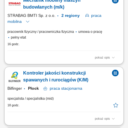
Mechanik mobilny maszyn
budowlanych (m/k)
STRABAG BMTI Sp. z o.o.
2 regiony
praca
mobilna
pracownik fizyczny / pracowniczka fizyczna
umowa o pracę
pełny etat
16 godz.
pokaż opis
Twoja rola w STRABAG wykonywanie napraw i serwisów maszyn
budowlanych (m. in. koparko-ładowarki, koparki, spycharki, walce, itp.)
Kontroler jakości konstrukcji
wykonywanie napraw i serwisów drobnego sprzętu (m.in. zagęszczarki,
piły) prace modernizacyjne i konserwacyjne; dokonywanie przeglądów
spawanych i rurociągów​ (K/M)
technicznych; Co jest dla...
Bilfinger
Płock
praca
stacjonarna
specjalista / specjalistka (mid)
18 godz.
pokaż opis
Twój zakres obowiązków: nadzór jakościowy nad realizacją