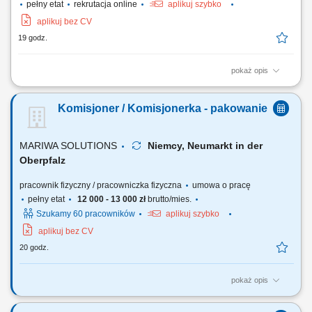
pełny etat
rekrutacja online
aplikuj szybko
aplikuj bez CV
19 godz.
pokaż opis
Jako kierowca C+E odpowiada Pan/Pani za bezpieczną, efektywną i
zorientowaną na klienta realizację zleceń transportowych z
Komisjoner / Komisjonerka - pakowanie
wykorzystaniem ciągników siodłowych z naczepami oraz zestawów
pojazdów, zgodnie z obowiązującymi przepisami prawa, umowami z
klientami oraz wytycznymi firmy....
MARIWA SOLUTIONS
Niemcy, Neumarkt in der
Oberpfalz
pracownik fizyczny / pracowniczka fizyczna
umowa o pracę
pełny etat
12 000 - 13 000 zł
brutto/mies.
Szukamy 60 pracowników
aplikuj szybko
aplikuj bez CV
20 godz.
pokaż opis
Opis stanowiska Precyzyjne komisjonowanie: zbieranie artykułów
magazynowych z kategorii non-food, dbając o każdy szczegół.