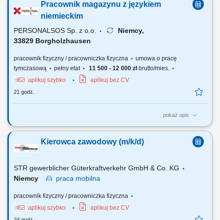
Pracownik magazynu z językiem
Mistrzostwo w pakowaniu: staranne pakowanie i przygotowywanie
towaru, tak aby bezpiecznie dotarł do celu. Obsługa systemu: intuicyjna
niemieckim
obsługa prostego systemu...
PERSONALSOS Sp. z o.o.
Niemcy,
33829 Borgholzhausen
pracownik fizyczny / pracowniczka fizyczna
umowa o pracę
tymczasową
pełny etat
11 500 - 12 000 zł
brutto/mies.
aplikuj szybko
aplikuj bez CV
21 godz.
pokaż opis
Zadania: prace magazynowe (komisjonowanie, pakowanie,
przygotowanie wysyłek) przyjmowanie i wydawanie materiałów;
Kierowca zawodowy (m/k/d)
załadunek i rozładunek samochodów ciężarowych; sporządzanie i
kontrola dokumentów wysyłkowych; montaż elementów wózków
transportowych (wsparcie produkcji w zależności od...
STR gewerblicher Güterkraftverkehr GmbH & Co. KG
Niemcy
praca
mobilna
pracownik fizyczny / pracowniczka fizyczna
aplikuj szybko
aplikuj bez CV
24 godz.