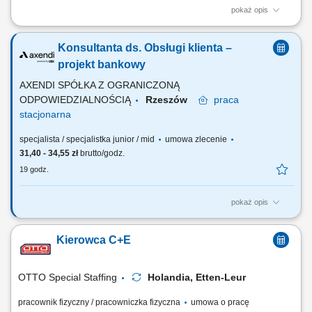
pokaż opis
Twój zakres obowiązków Produkcja paszy; Obsługa silosów; Przyjęcie
surowców do magazynu; Drobne prace naprawcze oraz konserwacyjne
Konsultanta ds. Obsługi klienta –
maszyn;
projekt bankowy
AXENDI SPÓŁKA Z OGRANICZONĄ
ODPOWIEDZIALNOŚCIĄ
Rzeszów
praca
stacjonarna
specjalista / specjalistka junior / mid
umowa zlecenie
31,40 - 34,55 zł
brutto/godz.
19 godz.
pokaż opis
Twoim zadaniem będzie: prowadzenie rozmów telefonicznych oraz
mailowych+chat i odpowiadanie na pytania klientów banku dotyczące
Kierowca C+E
kont osobistych, rachunków płatniczych, kart, kredytów i lokat;
prowadzenie rozmów zgodnie z najwyższymi standardami jakości oraz
procedurami banku; weryfikowanie...
OTTO Special Staffing
Holandia, Etten-Leur
pracownik fizyczny / pracowniczka fizyczna
umowa o pracę