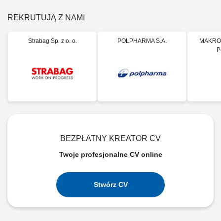
REKRUTUJĄ Z NAMI
Strabag Sp. z o. o.
POLPHARMA S.A.
MAKRO 
P
BEZPŁATNY KREATOR CV
Twoje profesjonalne CV online
Stwórz CV