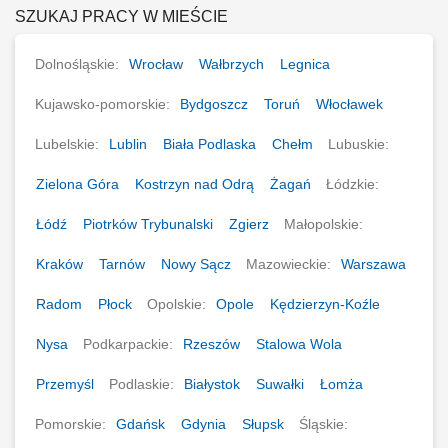
SZUKAJ PRACY W MIEŚCIE
Dolnośląskie:
Wrocław
Wałbrzych
Legnica
Kujawsko-pomorskie:
Bydgoszcz
Toruń
Włocławek
Lubelskie:
Lublin
Biała Podlaska
Chełm
Lubuskie:
Zielona Góra
Kostrzyn nad Odrą
Żagań
Łódzkie:
Łódź
Piotrków Trybunalski
Zgierz
Małopolskie:
Kraków
Tarnów
Nowy Sącz
Mazowieckie:
Warszawa
Radom
Płock
Opolskie:
Opole
Kędzierzyn-Koźle
Nysa
Podkarpackie:
Rzeszów
Stalowa Wola
Przemyśl
Podlaskie:
Białystok
Suwałki
Łomża
Pomorskie:
Gdańsk
Gdynia
Słupsk
Śląskie: