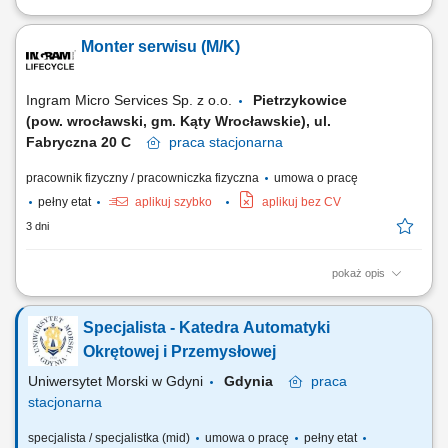
Twoje zadania: Kontrola bezpieczeństwa sprzętu elektrycznego.
Pomiary elektryczne u klientów w różnych miastach Niemiec.
Monter serwisu (M/K)
Ingram Micro Services Sp. z o.o.
Pietrzykowice
(pow. wrocławski, gm. Kąty Wrocławskie), ul.
Fabryczna 20 C
praca
stacjonarna
pracownik fizyczny / pracowniczka fizyczna
umowa o pracę
pełny etat
aplikuj szybko
aplikuj bez CV
3 dni
pokaż opis
Opis stanowiska Lokalizowanie usterek oraz kompleksowa diagnostyka
różnorodnego sprzętu elektronicznego i elektrotechnicznego.
Specjalista - Katedra Automatyki
Weryfikacja stanu technicznego i kwalifikowanie urządzeń do
odpowiednich procedur naprawczych. Przeprowadzanie napraw
Okrętowej i Przemysłowej
serwisowych i usuwanie bieżących problemów...
Uniwersytet Morski w Gdyni
Gdynia
praca
stacjonarna
specjalista / specjalistka (mid)
umowa o pracę
pełny etat