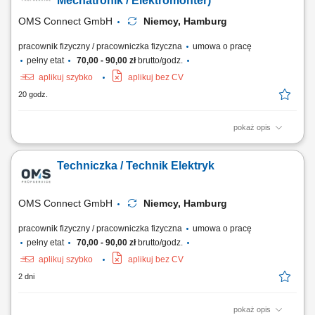
Mechatronik / Elektromonter)
technicznych powstających w trakcie...
OMS Connect GmbH
Niemcy, Hamburg
pracownik fizyczny / pracowniczka fizyczna
umowa o pracę
pełny etat
70,00 - 90,00 zł
brutto/godz.
aplikuj szybko
aplikuj bez CV
20 godz.
pokaż opis
Twoje zadania jako Technik Elektryk/ Elektronik/ Mechatronik/
Elektromonter: Kontrola sprzętu typu: sprzęt biurowy, maszyny, złącza,
Techniczka / Technik Elektryk
kable; Wykonywanie podstawowych pomiarów przy użyciu miernika;
Dojazd do klienta z biura firmy samochodem służbowym; Twoje
kwalifikacje jako Technik Elektryk/...
OMS Connect GmbH
Niemcy, Hamburg
pracownik fizyczny / pracowniczka fizyczna
umowa o pracę
pełny etat
70,00 - 90,00 zł
brutto/godz.
aplikuj szybko
aplikuj bez CV
2 dni
pokaż opis