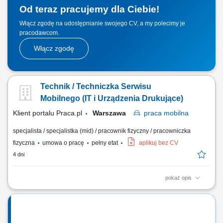
Od teraz pracujemy dla Ciebie!
Włącz zgodę na udostępnianie swojego CV, a my polecimy je
pracodawcom.
Włącz zgodę
Technik / Techniczka Serwisu
Mobilnego (IT i Urządzenia Drukujące)
Klient portalu Praca.pl
Warszawa
praca
mobilna
specjalista / specjalistka (mid) / pracownik fizyczny / pracowniczka
fizyczna
umowa o pracę
pełny etat
aplikuj bez CV
4 dni
pokaż opis
Realizowanie przeglądów, diagnostyki usterek oraz napraw sprzętu
biurowego bezpośrednio w siedzibach naszych klientów. Weryfikacja i
rozwiązywanie podstawowych incydentów z zakresu oprogramowania
oraz sieciowej konfiguracji urządzeń. Sprawna wymiana części