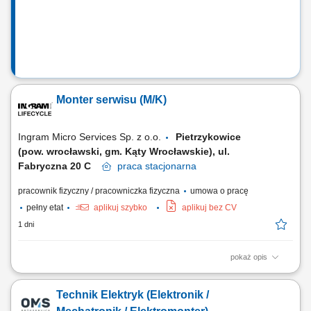
eksploatacyjnych, podzespołów...
Monter serwisu (M/K)
Ingram Micro Services Sp. z o.o.
Pietrzykowice
(pow. wrocławski, gm. Kąty Wrocławskie), ul.
Fabryczna 20 C
praca
stacjonarna
pracownik fizyczny / pracowniczka fizyczna
umowa o pracę
pełny etat
aplikuj szybko
aplikuj bez CV
1 dni
pokaż opis
Opis stanowiska Samodzielne diagnozowanie nieprawidłowości w
działaniu aparatury elektronicznej i mechanicznej. Wykonywanie
Technik Elektryk (Elektronik /
napraw i regeneracja zróżnicowanych urządzeń zgodnie ze
specyfikacją techniczną. Rozwiązywanie nieszablonowych problemów