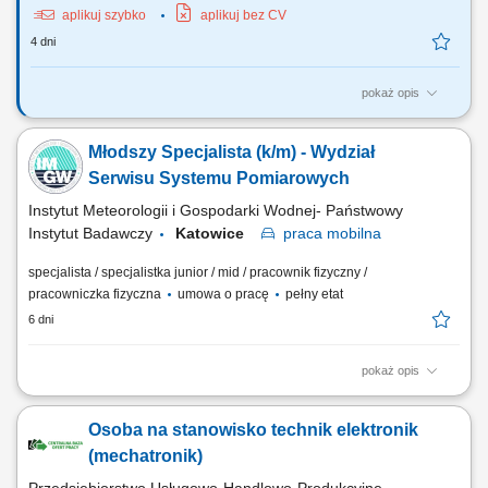
aplikuj szybko
aplikuj bez CV
4 dni
pokaż opis
Opis stanowiska: pracownik techniczny Wykształcenie, Doświadczenie
zawodowe, Wymagania kwalifikacyjne: Technik elektryk lub elektronik
Młodszy Specjalista (k/m) - Wydział
lub inżynier elektrotechnika i telekomunikacja, automatyka, robotyka,
mechatronika
Serwisu Systemu Pomiarowych
Instytut Meteorologii i Gospodarki Wodnej- Państwowy
Instytut Badawczy
Katowice
praca
mobilna
specjalista / specjalistka junior / mid / pracownik fizyczny /
pracowniczka fizyczna
umowa o pracę
pełny etat
6 dni
pokaż opis
Jeśli chcesz dołączyć do grona specjalistów IMGW-PIB na poszukiwane
przez nas stanowisko powinieneś poznać: Kluczowe obowiązki:
Osoba na stanowisko technik elektronik
Monitoring systemów telemetrycznych; Serwisowanie i obsługę stacji
telemetrycznych; Budowę i przenoszenie stacji telemetrycznych,
(mechatronik)
Wykonywanie pomiarów...