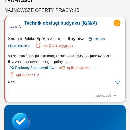
TRAFNOŚCI
NAJNOWSZE OFERTY PRACY: 10
Technik obsługi budynku (K/M/X)
Sodexo Polska Spółka z o. o.
Stryków
praca
stacjonarna
za 3 dni wygasa
specjalista / specjalistka (mid) / pracownik fizyczny / pracowniczka
fizyczna
umowa o pracę
pełny etat
Szukamy 3 pracowników
aplikuj szybko
aplikuj bez CV
6 dni
pokaż opis
Twój zakres obowiązków: Jako Technik / Konserwator Obiektu w
Sodexo wykonujesz przeglądy infrastruktury budynkowej zgodnie z
przygotowanym harmonogramem. Dbasz o sprawne funkcjonowanie
instalacji budynkowych oraz wykonujesz drobne naprawy i regulacje. Z
naszej strony oferujemy pełne wdrożenie...