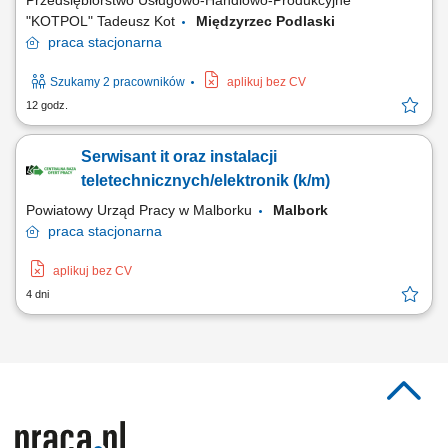
Przedsiębiorstwo Usługowo-Handlowo-Produkcyjne
"KOTPOL" Tadeusz Kot
Międzyrzec Podlaski
praca
stacjonarna
Szukamy 2 pracowników
aplikuj bez CV
12 godz.
Serwisant it oraz instalacji
teletechnicznych/elektronik (k/m)
Powiatowy Urząd Pracy w Malborku
Malbork
praca
stacjonarna
aplikuj bez CV
4 dni