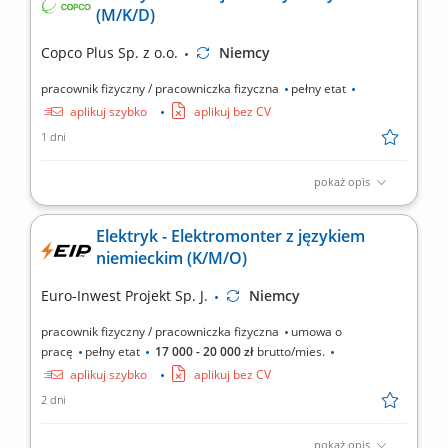
(M/K/D)
elektryczne lub w trakcie nauki; Doświadczenie zawodowe na
podobnym stanowisku; Uprawnienia elektryczne kat. E1;
Copco Plus Sp. z o.o.
Niemcy
Umiejętność...
pracownik fizyczny / pracowniczka fizyczna
pełny etat
aplikuj szybko
aplikuj bez CV
1 dni
pokaż opis
Obowiązki: Montaż instalacji elektrycznych w różnych typach
obiektów: przemysłowych i handlowych. Uruchamianie instalacji
Elektryk - Elektromonter z językiem
elektrycznych. Wykonywanie pomiarów elektrycznych.
niemieckim (K/M/O)
Euro-Inwest Projekt Sp. J.
Niemcy
pracownik fizyczny / pracowniczka fizyczna
umowa o
pracę
pełny etat
17 000 - 20 000 zł
brutto/mies.
aplikuj szybko
aplikuj bez CV
2 dni
pokaż opis