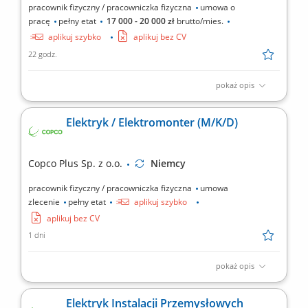
pracownik fizyczny / pracowniczka fizyczna
umowa o
pracę
pełny etat
17 000 - 20 000 zł
brutto/mies.
aplikuj szybko
aplikuj bez CV
22 godz.
pokaż opis
Montaż i budowa tras oraz linii kablowych. Montaż instalacji
elektrycznych, gniazdek i przełączników. Montaż urządzeń
Elektryk / Elektromonter (M/K/D)
sterowania, oświetlenia oraz rozdzielnic/szaf sterowniczych.
Codzienna komunikacja z Kierownictwem w języku niemieckim.
Copco Plus Sp. z o.o.
Niemcy
pracownik fizyczny / pracowniczka fizyczna
umowa
zlecenie
pełny etat
aplikuj szybko
aplikuj bez CV
1 dni
pokaż opis
Obowiązki: Montaż instalacji elektrycznych w obiektach
przemysłowych i handlowych; Uruchomienia instalacji
Elektryk Instalacji Przemysłowych
elektrycznych; Pomiary elektryczne; Wymagania: Wykształcenie