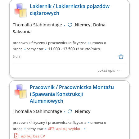
zwierząt marki „Henke-Janene” Zakres prac: na podstawie
Lakiernik / Lakierniczka pojazdów
rysunku oraz schematów technicznych (duża powtarzalność)
ciężarowych
tasowanie, cięcie, sczepianie, wykonywanie krótkich spawów
metodą MIG 131 (puls), wiercenie, skręcanie, drobne...
Thomalla Stahlmontage
Niemcy, Dolna
Saksonia
pracownik fizyczny / pracowniczka fizyczna
umowa o
pracę
pełny etat
11 000 - 13 500 zł
brutto/mies.
5 dni
pokaż opis
kompleksowe przygotowanie nadwozi samochodów ciężarowych
oraz użytkowych do procesu lakierowania; wykonywanie prac
Pracownik / Pracowniczka Montażu
przygotowawczych takich jak szlifowanie, oczyszczanie i
i Spawania Konstrukcji
wyrównywanie powierzchni; realizacja lakierowania
Aluminiowych
natryskowego zgodnie z dokumentacją technologiczną i
standardami...
Thomalla Stahlmontage
Niemcy
pracownik fizyczny / pracowniczka fizyczna
umowa o
pracę
pełny etat
aplikuj szybko
aplikuj bez CV