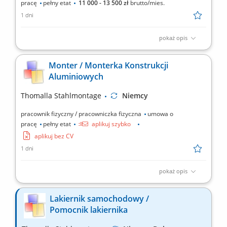
pracę
pełny etat
11 000 - 13 500 zł
brutto/mies.
1 dni
pokaż opis
przygotowywanie elementów karoserii pojazdów ciężarowych i
użytkowych do prac lakierniczych (m.in. czyszczenie, szlifowanie,
Monter / Monterka Konstrukcji
szpachlowanie i matowanie powierzchni) dobór oraz
Aluminiowych
przygotowanie materiałów niezbędnych do procesu
lakierowania; wykonywanie natryskowego lakierowania zgodnie
Thomalla Stahlmontage
Niemcy
z...
pracownik fizyczny / pracowniczka fizyczna
umowa o
pracę
pełny etat
aplikuj szybko
aplikuj bez CV
1 dni
pokaż opis
montaż i składanie zabudów specjalistycznych do pojazdów
transportowych, praca na podstawie rysunku technicznego oraz
Lakiernik samochodowy /
schematów montażowych, cięcie, dopasowywanie i łączenie
Pomocnik lakiernika
profili aluminiowych, wykonywanie szczepień i krótkich spawów
metodą MIG 131 (puls), wiercenie, skręcanie oraz...