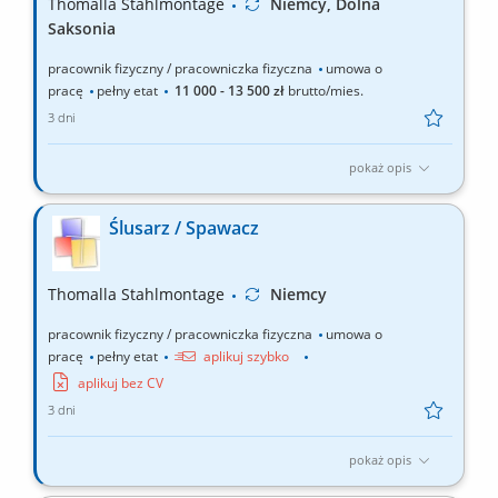
Thomalla Stahlmontage
Niemcy, Dolna
Saksonia
pracownik fizyczny / pracowniczka fizyczna
umowa o
pracę
pełny etat
11 000 - 13 500 zł
brutto/mies.
3 dni
pokaż opis
przygotowanie nadwozi ciągników siodłowych oraz innych
samochodów do prowadzenia prac lakierniczych (oczyszczanie,
Ślusarz / Spawacz
szpachlowanie, matowienie itd.) przygotowanie materiałów
lakierniczych; lakierowanie natryskowe nadwozi
samochodowych, zgodnie z wymaganiami i technologią
Thomalla Stahlmontage
Niemcy
producentów...
pracownik fizyczny / pracowniczka fizyczna
umowa o
pracę
pełny etat
aplikuj szybko
aplikuj bez CV
3 dni
pokaż opis
wykonywanie konstrukcji oraz zabudowy pojazdów do transportu