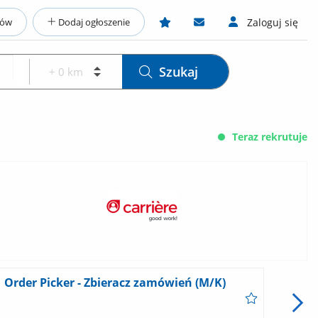
ców
Dodaj ogłoszenie
Zaloguj się
Szukaj
Teraz rekrutuje
Order Picker - Zbieracz zamówień (M/K)
Prac
Pak