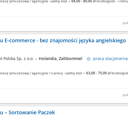
racę tymczasową / agencyjna
pełny etat
68,00 - 80,00 zł
brutto/godz.
rekru
pok
trudnienie w nowoczesnym magazynie? Dołącz do międzynarodowego zespołu i pr
 Doświadczenie nie jest wymagane — zapewniamy wdrożenie i wsparcie na miej
 E-commerce - bez znajomości języka angielskiego
 Polska Sp. z o.o.
Holandia, Zaltbommel
praca
stacjonarna
racę tymczasową / agencyjna / o pracę
pełny etat
63,00 - 75,00 zł
brutto/go
pok
rodukcyjnej; Kontrola jakości oraz etykietowanie paczek; Przygotowywanie prze
m logistycznym;
u – Sortowanie Paczek