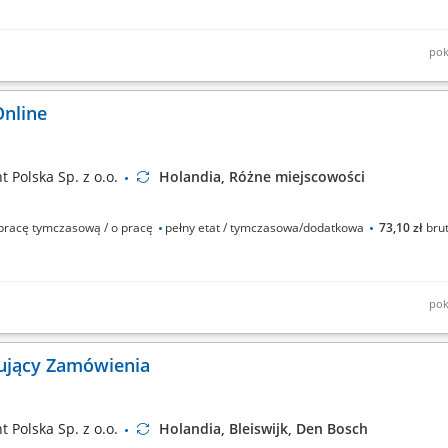
pok
wnie spożywczych) z magazynu; Prowadzenie pojazdu dostawczego w wyznaczon
ów w sklepie internetowym;
nline
 Polska Sp. z o.o.
Holandia, Różne miejscowości
racę tymczasową / o pracę
pełny etat / tymczasowa/dodatkowa
73,10 zł
brut
pok
ień z centrum logistycznego. Transport zamówień do klientów zgodnie z wyzna
rzez sklep internetowy. Dbanie o prawidłowy załadunek i bezpieczny przewóz t
ujący Zamówienia
 Polska Sp. z o.o.
Holandia, Bleiswijk, Den Bosch