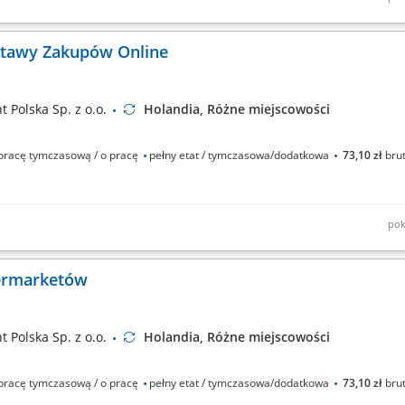
/na za sprawną obsługę paczek w centrum logistycznym. Do Twoich codziennyc
taśmie; Kontrola jakości oraz etykietowanie paczek; Przygotowywanie przesyłek
ostawy Zakupów Online
 Polska Sp. z o.o.
Holandia, Różne miejscowości
racę tymczasową / o pracę
pełny etat / tymczasowa/dodatkowa
73,10 zł
brut
pok
czych i innych produktów do klientów indywidualnych. Pobieranie zamówień
 samochodu dostawczego zgodnie z harmonogramem i wyznaczoną trasą. Zapew
permarketów
 Polska Sp. z o.o.
Holandia, Różne miejscowości
racę tymczasową / o pracę
pełny etat / tymczasowa/dodatkowa
73,10 zł
brut