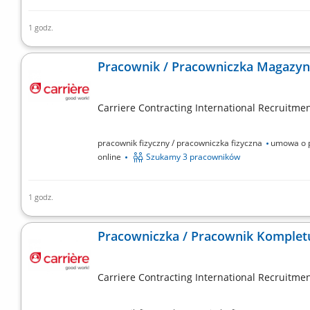
1 godz.
Twoje zadania: Odczytywanie listy zamówień z ręczne
przemieszczanie się po magazynie. Wdrożeniowe szkol
Pracownik / Pracowniczka Magazy
Carriere Contracting International Recruitment
pracownik fizyczny / pracowniczka fizyczna
umowa o p
online
Szukamy 3 pracowników
1 godz.
Zakres obowiązków: Kompletowanie zamówień przy użyc
się po magazynie i obsługa wózka transportowego, Db
Pracowniczka / Pracownik Komplet
temperaturze pokojowej.
Carriere Contracting International Recruitment