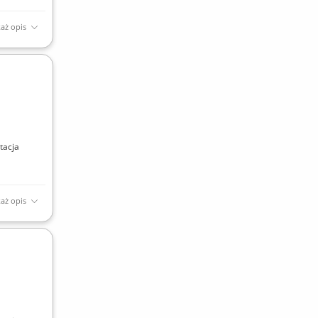
aż opis
tacja
aż opis
zczanie
w