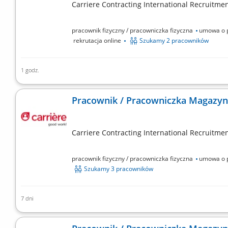
Carriere Contracting International Recruitment
pracownik fizyczny / pracowniczka fizyczna
umowa o p
rekrutacja online
Szukamy 2 pracowników
1 godz.
Twoje zadania: Sortowanie i segregowanie paczek w cen
Przygotowywanie zamówień do dalszego transportu; P
Pracownik / Pracowniczka Magazyn
Carriere Contracting International Recruitment
pracownik fizyczny / pracowniczka fizyczna
umowa o 
Szukamy 3 pracowników
7 dni
Twoje zadania: Sortowanie i segregowanie paczek w cen
Przygotowywanie zamówień do dalszego transportu; P