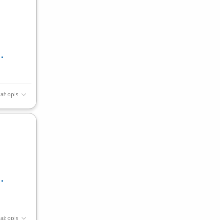
aż opis
syłek do
aż opis