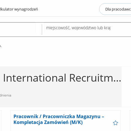
lkulator wynagrodzeń
Dla pracodaw
o.
Carriere Contracting International Recruitment Polska Sp. z o.o.
dnienia
Pracownik / Pracowniczka Magazynu –
Kompletacja Zamówień (M/K)