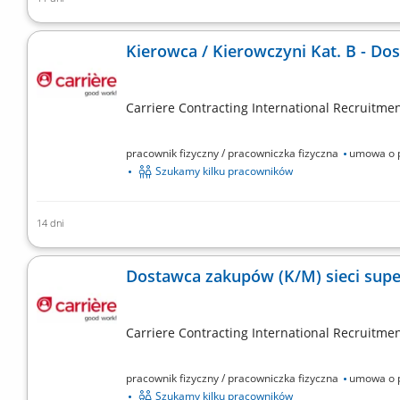
Jako Pracownik Magazynu M/K będziesz odpowiedzialny
obowiązków należeć będzie: Sortowanie przesyłek przy 
Kierowca / Kierowczyni Kat. B - D
dalszej wysyłki; Praca zmianowa
Carriere Contracting International Recruitment
pracownik fizyczny / pracowniczka fizyczna
umowa o p
Szukamy kilku pracowników
14 dni
Zakres obowiązków: Realizacja dostaw zakupów spożyw
przygotowanych do wysyłki z magazynu. Prowadzenie
Dostawca zakupów (K/M) sieci su
wysokiej jakości obsługi podczas...
Carriere Contracting International Recruitment
pracownik fizyczny / pracowniczka fizyczna
umowa o p
Szukamy kilku pracowników