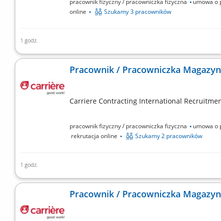
pracownik fizyczny / pracowniczka fizyczna
umowa o p
online
Szukamy 3 pracowników
1 godz.
Szukasz pracy za granicą i chcesz zdobyć stabilne za
przy kompletowaniu zamówień dla branży e-commerce.
Pracownik / Pracowniczka Magazynu
Zakres obowiązków:...
Carriere Contracting International Recruitment
pracownik fizyczny / pracowniczka fizyczna
umowa o p
rekrutacja online
Szukamy 2 pracowników
1 godz.
Zakres obowiązków: Sortowanie przesyłek przy taśmie p
dalszej wysyłki; Praca w systemie zmianowym w centru
Pracownik / Pracowniczka Magazyn