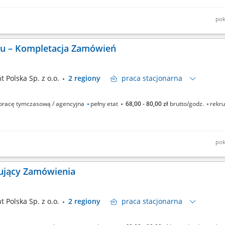
pok
go skanera. Układanie produktów w wózku według wytycznych. Praca w ruchu —
enie przez pracodawcę.
nu – Kompletacja Zamówień
 Polska Sp. z o.o.
2 regiony
praca
stacjonarna
racę tymczasową / agencyjna
pełny etat
68,00 - 80,00 zł
brutto/godz.
rekru
pok
iu skanera ręcznego, Układanie produktów zgodnie z listą zamówień, Przemies
anie o porządek oraz przestrzeganie zasad bezpieczeństwa, Praca w magazynie 
ujący Zamówienia
 Polska Sp. z o.o.
2 regiony
praca
stacjonarna