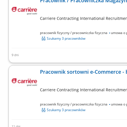
Pracownik / Pracowniczka Magazynu
Carriere Contracting International Recruitment
pracownik fizyczny / pracowniczka fizyczna
umowa o 
Szukamy 3 pracowników
9 dni
Zakres obowiązków: Sortowanie przesyłek przy taśmie p
dalszej wysyłki; Praca w systemie zmianowym w centru
Pracownik sortowni e-Commerce - be
Carriere Contracting International Recruitment
pracownik fizyczny / pracowniczka fizyczna
umowa o 
Szukamy 3 pracowników
11 dni