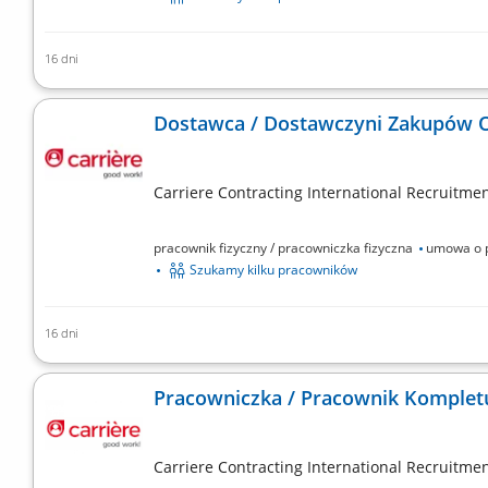
16 dni
Opis stanowiska: Odbieranie gotowych zamówień (głó
punkty; Dostarczanie zamówień złożonych przez Klient
Dostawca / Dostawczyni Zakupów O
Carriere Contracting International Recruitment
pracownik fizyczny / pracowniczka fizyczna
umowa o p
Szukamy kilku pracowników
16 dni
Zakres obowiązków: Odbieranie przygotowanych zamów
trasą. Terminowe dostarczanie zakupów zamówionych p
Pracowniczka / Pracownik Komplet
Profesjonalna...
Carriere Contracting International Recruitment