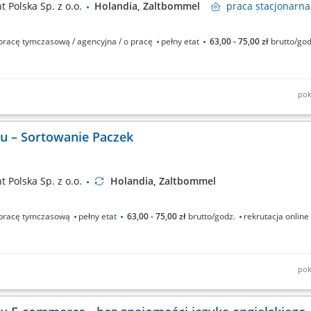
 Polska Sp. z o.o.
Holandia, Zaltbommel
praca
stacjonarna
racę tymczasową / agencyjna / o pracę
pełny etat
63,00 - 75,00 zł
brutto/go
pok
trum logistycznym; Sprawdzanie jakości przesyłek oraz naklejanie etykiet;
raca zmianowa przy obsłudze przesyłek e-commerce;
u – Sortowanie Paczek
 Polska Sp. z o.o.
Holandia, Zaltbommel
pracę tymczasową
pełny etat
63,00 - 75,00 zł
brutto/godz.
rekrutacja online
pok
trum logistycznym; Sprawdzanie jakości przesyłek oraz naklejanie etykiet;
raca zmianowa przy obsłudze przesyłek e-commerce;