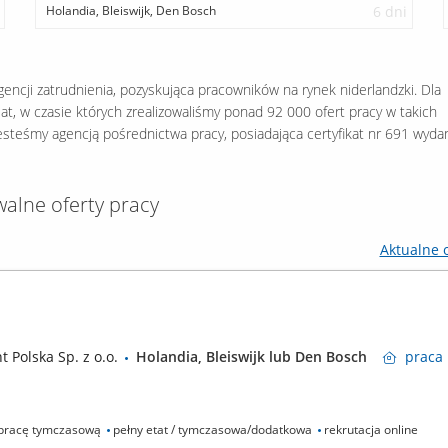
Holandia, Bleiswijk, Den Bosch
6 dni
 agencji zatrudnienia, pozyskująca pracowników na rynek niderlandzki. Dla
at, w czasie których zrealizowaliśmy ponad 92 000 ofert pracy w takich
 Jesteśmy agencją pośrednictwa pracy, posiadająca certyfikat nr 691 wyda
walne oferty pracy
Aktualne o
 Polska Sp. z o.o.
Holandia, Bleiswijk lub Den Bosch
praca
pracę tymczasową
pełny etat / tymczasowa/dodatkowa
rekrutacja online