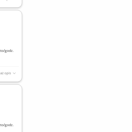
h
 do
to/godz.
aż opis
nianie
to/godz.