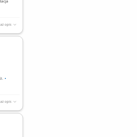
tacja
aż opis
acuj
scu.
dz.
aż opis
syłek do