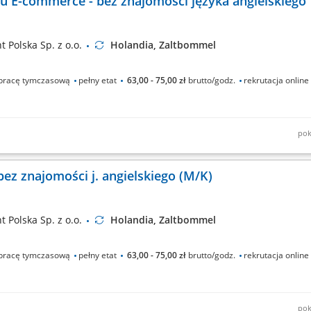
 E-commerce - bez znajomości języka angielskiego
 Polska Sp. z o.o.
Holandia, Zaltbommel
pracę tymczasową
pełny etat
63,00 - 75,00 zł
brutto/godz.
rekrutacja online
pok
rodukcyjnej; Kontrola jakości oraz etykietowanie paczek; Przygotowywanie prze
m logistycznym;
z znajomości j. angielskiego (M/K)
 Polska Sp. z o.o.
Holandia, Zaltbommel
pracę tymczasową
pełny etat
63,00 - 75,00 zł
brutto/godz.
rekrutacja online
pok