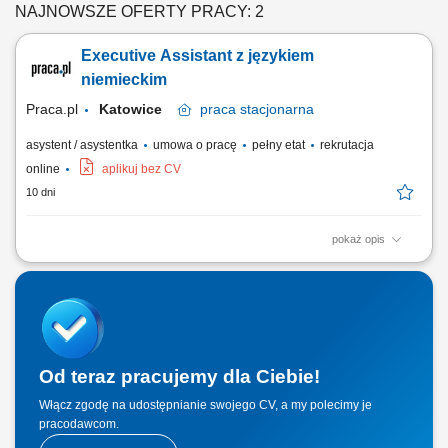
NAJNOWSZE OFERTY PRACY: 2
Executive Assistant z językiem
niemieckim
Praca.pl
Katowice
praca
stacjonarna
asystent / asystentka
umowa o pracę
pełny etat
rekrutacja
online
aplikuj bez CV
10 dni
pokaż opis
Opis stanowiska: Zapewnianie sprawnego wsparcia administracyjnego i
organizacyjnego dla kadry zarządzającej. Opracowywanie prezentacji,
zestawień, dokumentów oraz materiałów biznesowych w języku
niemieckim i polskim. Koordynowanie komunikacji pomiędzy Zarządem
a poszczególnymi działami...
Od teraz pracujemy dla Ciebie!
Włącz zgodę na udostępnianie swojego CV, a my polecimy je
pracodawcom.