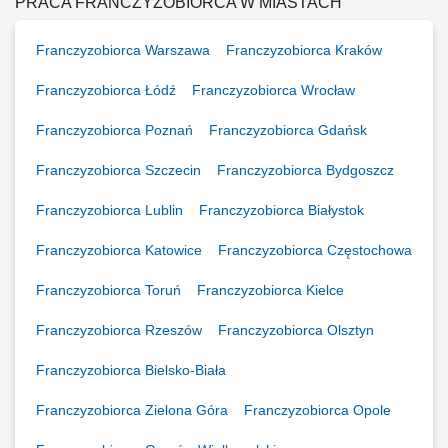
obsługi. Monitorowanie stanów magazynowych i zamówień.
PRACA FRANCZYZOBIORCA W MIASTACH
Dostosowywanie asortymentu sklepu do potrzeb lokalnego rynku.
Współpraca z centralą w zakresie działań...
Franczyzobiorca Warszawa
Franczyzobiorca Kraków
Franczyzobiorca Łódź
Franczyzobiorca Wrocław
Franczyzobiorca Poznań
Franczyzobiorca Gdańsk
Franczyzobiorca Szczecin
Franczyzobiorca Bydgoszcz
Franczyzobiorca Lublin
Franczyzobiorca Białystok
Franczyzobiorca Katowice
Franczyzobiorca Częstochowa
Franczyzobiorca Toruń
Franczyzobiorca Kielce
Franczyzobiorca Rzeszów
Franczyzobiorca Olsztyn
Franczyzobiorca Bielsko-Biała
Franczyzobiorca Zielona Góra
Franczyzobiorca Opole