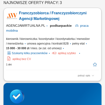
NAJNOWSZE OFERTY PRACY: 3
Franczyzobiorca / Franczyzobiorczyni
Agencji Marketingowej
AGENCJAWIRTUALNA.PL
podkarpackie
praca
mobilna
kierownik / kierowniczka / koordynator / koordynatorka / menedżer
/ menedżerka
umowa agencyjna / kontrakt B2B
pełny etat
15 000 - 30 000 zł
/ mies. (w zal. od umowy)
Szukamy kilku pracowników
aplikuj szybko
aplikuj bez CV
1 dni
pokaż opis
Twój Zakres Działania: Prowadzenie własnej działalności gospodarczej
pod marką Agencjawirtualna.pl. Aktywne pozyskiwanie i kompleksowa
obsługa klientów biznesowych. Zarządzanie sprzedażą usług
marketingu internetowego (strony WWW, sklepy internetowe, Social
Media, SEO/SEM, filmy...