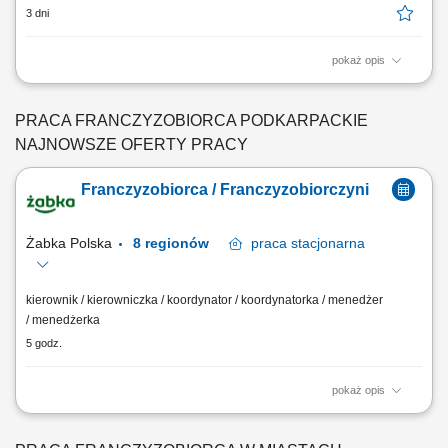
3 dni
pokaż opis
Zakres działania: rozwijanie własnej działalności w branży marketingu
internetowego w oparciu o model franczyzowy; pozyskiwanie klientów
biznesowych i budowanie długofalowych relacji; sprzedaż usług takich
PRACA FRANCZYZOBIORCA PODKARPACKIE
jak: strony internetowe, sklepy online, SEO/SEM, kampanie social
NAJNOWSZE OFERTY PRACY
media, materiały...
Franczyzobiorca / Franczyzobiorczyni
Żabka Polska
8 regionów
praca
stacjonarna
kierownik / kierowniczka / koordynator / koordynatorka / menedżer
/ menedżerka
5 godz.
pokaż opis
Główne zadania: Prowadzenie własnej działalności gospodarczej w
oparciu o sprawdzony model biznesowy. Dbanie o wysoką jakość