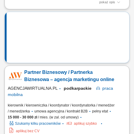
pokaż opis
Zakres działania prowadzenie własnej działalności w modelu
franczyzowym pod marką agencji marketingowej; aktywne
pozyskiwanie oraz obsługa klientów biznesowych; sprzedaż usług
marketingu internetowego (strony WWW, sklepy internetowe, social
media, SEO/SEM, wideo reklamowe) oraz usług...
Partner Biznesowy / Partnerka
Biznesowa – agencja marketingu online
AGENCJAWIRTUALNA.PL
podkarpackie
praca
mobilna
kierownik / kierowniczka / koordynator / koordynatorka / menedżer
/ menedżerka
umowa agencyjna / kontrakt B2B
pełny etat
15 000 - 30 000 zł
/ mies. (w zal. od umowy)
Szukamy kilku pracowników
aplikuj szybko
aplikuj bez CV