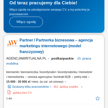
Od teraz pracujemy dla Ciebie!
Włącz zgodę na udostępnianie swojego CV, a my polecimy je
pracodawcom.
Włącz zgodę
Partner / Partnerka biznesowa – agencja
marketingu internetowego (model
franczyzowy)
AGENCJAWIRTUALNA.PL
podkarpackie
praca
mobilna
kierownik / kierowniczka / koordynator / koordynatorka / menedżer
/ menedżerka
umowa agencyjna / kontrakt B2B
pełny etat
15 000 - 30 000 zł
/ mies. (w zal. od umowy)
Szukamy kilku pracowników
aplikuj szybko
aplikuj bez CV
1 dni