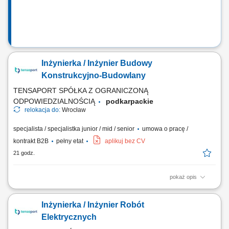
Inżynierka / Inżynier Budowy
Konstrukcyjno-Budowlany
TENSAPORT SPÓŁKA Z OGRANICZONĄ
ODPOWIEDZIALNOŚCIĄ
podkarpackie
relokacja do:
Wrocław
specjalista / specjalistka junior / mid / senior
umowa o pracę /
kontrakt B2B
pełny etat
aplikuj bez CV
21 godz.
pokaż opis
Zadania: Bezpośrednie kierowanie zespołami pracowniczymi przy
konstrukcja żelbetowych, stalowych i pracach ziemnych; Kontrola
Inżynierka / Inżynier Robót
zgodności realizowanych prac z harmonogramem, projektami oraz
procedurami bezpieczeństwa; Weryfikacja zużycia materiałów,
Elektrycznych
sporządzanie zestawień kosztowych oraz...