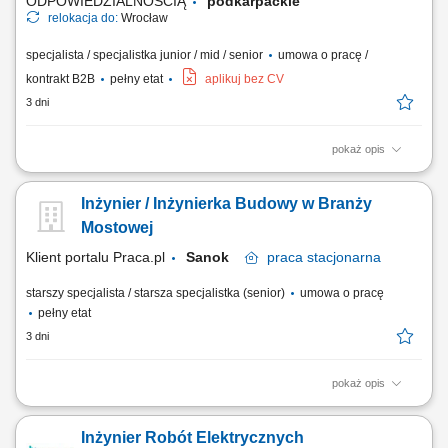
ODPOWIEDZIALNOŚCIĄ
podkarpackie
relokacja do:
Wrocław
specjalista / specjalistka junior / mid / senior
umowa o pracę /
kontrakt B2B
pełny etat
aplikuj bez CV
3 dni
pokaż opis
Zakres zadań: Bezpośredni nadzór nad wykonywanymi robotami, w
szczególności robót ziemnych, żelbetowych i stalowych, w tym kontrola
Inżynier / Inżynierka Budowy w Branży
jakości, terminowości oraz stopnia zaawansowania prac zgodnie z
harmonogramem; Koordynacja robót zgodnie z wymaganiami
Mostowej
inwestora, dokumentacją techniczną...
Klient portalu Praca.pl
Sanok
praca
stacjonarna
starszy specjalista / starsza specjalistka (senior)
umowa o pracę
pełny etat
3 dni
pokaż opis
Dbanie o płynność prac budowlanych poprzez sprawną organizację
zadań dla ekip wykonawczych na budowie obiektów inżynieryjnych.
Inżynier Robót Elektrycznych
Przygotowywanie odbiorów technicznych oraz czuwanie nad