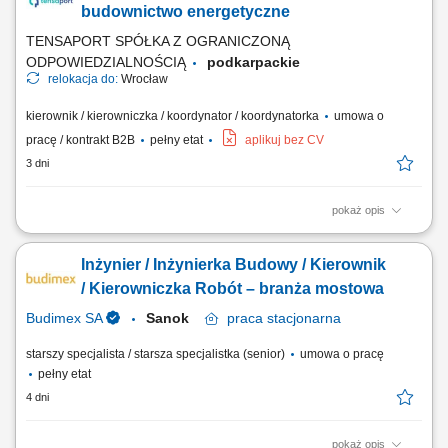
nadzorowanie realizacji robót zgodnie z harmonogramem, budżetem i
budownictwo energetyczne
wymaganiami jakościowymi,...
TENSAPORT SPÓŁKA Z OGRANICZONĄ
ODPOWIEDZIALNOŚCIĄ
podkarpackie
relokacja do:
Wrocław
kierownik / kierowniczka / koordynator / koordynatorka
umowa o
pracę / kontrakt B2B
pełny etat
aplikuj bez CV
3 dni
pokaż opis
Zakres zadań: Koordynacja robót elektrycznych na budowie i nadzór
techniczny; Organizacja i koordynacja pracy brygad własnych oraz
Inżynier / Inżynierka Budowy / Kierownik
podwykonawców; Analiza dokumentacji technicznej pod kątem jej
kompletności, poprawności i możliwości optymalizacji; Zapewnienie
/ Kierowniczka Robót – branża mostowa
zgodności robót z...
Budimex SA
Sanok
praca
stacjonarna
starszy specjalista / starsza specjalistka (senior)
umowa o pracę
pełny etat
4 dni
pokaż opis