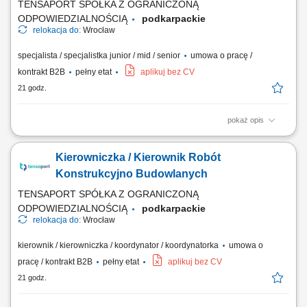
TENSAPORT SPÓŁKA Z OGRANICZONĄ
ODPOWIEDZIALNOŚCIĄ
podkarpackie
relokacja do:
Wrocław
specjalista / specjalistka junior / mid / senior
umowa o pracę /
kontrakt B2B
pełny etat
aplikuj bez CV
21 godz.
pokaż opis
Zadania: Operacyjne zarządzanie zespołami pracowniczymi i
podwykonawczymi na obiekcie; Kontrola zgodności wykonania prac z
Kierowniczka / Kierownik Robót
harmonogramem, projektami oraz normami bezpieczeństwa;
Weryfikacja zużycia materiałów, sporządzanie zestawień cenowych i
Konstrukcyjno Budowlanych
rozliczanie etapów zadań; Kompletowanie...
TENSAPORT SPÓŁKA Z OGRANICZONĄ
ODPOWIEDZIALNOŚCIĄ
podkarpackie
relokacja do:
Wrocław
kierownik / kierowniczka / koordynator / koordynatorka
umowa o
pracę / kontrakt B2B
pełny etat
aplikuj bez CV
21 godz.