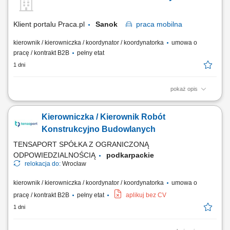
obmiarów, kosztorysów, zestawień sprzętowo-materiałowych i rozliczeń;
Tworzenie...
Klient portalu Praca.pl
Sanok
praca
mobilna
kierownik / kierowniczka / koordynator / koordynatorka
umowa o
pracę / kontrakt B2B
pełny etat
1 dni
pokaż opis
Kompleksowe prowadzenie inwestycji zgodnie z dokumentacją
techniczną, przepisami oraz zasadami sztuki budowlanej.
Kierowniczka / Kierownik Robót
Koordynowanie pracy podwykonawców i nadzorowanie zespołu
realizującego projekt. Kontrola jakości, terminowości oraz postępu robót
Konstrukcyjno Budowlanych
budowlanych. Przygotowywanie harmonogramów,...
TENSAPORT SPÓŁKA Z OGRANICZONĄ
ODPOWIEDZIALNOŚCIĄ
podkarpackie
relokacja do:
Wrocław
kierownik / kierowniczka / koordynator / koordynatorka
umowa o
pracę / kontrakt B2B
pełny etat
aplikuj bez CV
1 dni