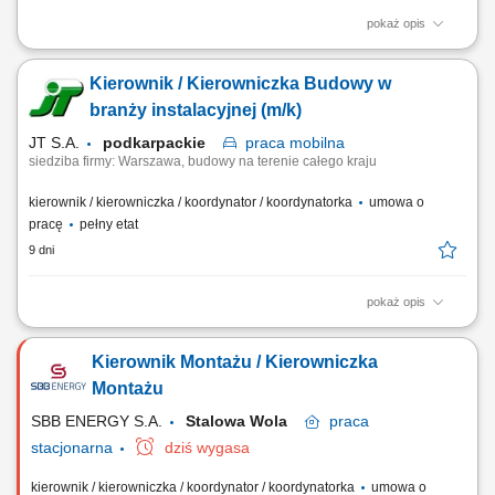
pokaż opis
wspieranie realizacji robót przy budowie i modernizacji obiektów
mostowych, koordynowanie pracy podwykonawców oraz zespołów
Kierownik / Kierowniczka Budowy w
wykonawczych zgodnie z harmonogramem, przygotowywanie
dokumentacji niezbędnej do odbiorów robót, analiza i weryfikacja
branży instalacyjnej (m/k)
dokumentacji projektowej, współpraca z...
JT S.A.
podkarpackie
praca
mobilna
siedziba firmy: Warszawa, budowy na terenie całego kraju
kierownik / kierowniczka / koordynator / koordynatorka
umowa o
pracę
pełny etat
9 dni
pokaż opis
Opis stanowiska: Kompleksowy nadzór nad realizacją obiektów
inżynieryjnych i magistrali przesyłowych na terenie kraju. Prowadzenie
Kierownik Montażu / Kierowniczka
odbiorów technicznych, archiwizowanie dokumentacji wykonawczej i
pilnowanie założeń terminowych. Szybka weryfikacja wykonanych robót
Montażu
oraz bieżące rozliczanie...
SBB ENERGY S.A.
Stalowa Wola
praca
stacjonarna
dziś wygasa
kierownik / kierowniczka / koordynator / koordynatorka
umowa o