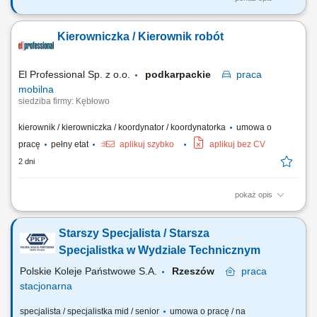
Planowanie i zarządzanie placem budowy; Koordynacja prac własnych
i podwykonawców; Zarządzanie dokumentacją techniczną i finansową;
Kierowniczka / Kierownik robót
Nadzór nad harmonogramem projektu; Analiza techniczna i kontrola
kosztów; Zapewnienie zgodności prac z wymogami prawnymi i
standardami bezpieczeństwa;
El Professional Sp. z o.o.
podkarpackie
praca
mobilna
siedziba firmy: Kębłowo
kierownik / kierowniczka / koordynator / koordynatorka
umowa o
pracę
pełny etat
aplikuj szybko
aplikuj bez CV
2 dni
pokaż opis
Zadania: Bezpośredni nadzór i kontrola nad pracami elektrycznymi oraz
energetycznymi na budowach; Monitorowanie postępu prac,
Starszy Specjalista / Starsza
przygotowywanie obmiarów i kontrolowanie harmonogramów;
Koordynacja działań podwykonawców oraz przeprowadzanie
Specjalistka w Wydziale Technicznym
przeglądów ilościowych; Kontrola jakości i kosztów...
Polskie Koleje Państwowe S.A.
Rzeszów
praca
stacjonarna
specjalista / specjalistka mid / senior
umowa o pracę / na