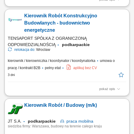
Twój zakres obowiązków Prowadzenie powierzonych budów w sposób
zgodny z wiedzą i sztuką budowlaną oraz prawem budowlanym;
Kierownik Robót Konstrukcyjno
Bezpośredni nadzór nad podwykonawcami i zespołem; Kontrola jakości
i terminowości wykonywanych robót; Koordynacja prac na budowie;
Budowlanych - budownictwo
Sporządzanie i analiza...
energetyczne
TENSAPORT SPÓŁKA Z OGRANICZONĄ
ODPOWIEDZIALNOŚCIĄ
podkarpackie
relokacja do:
Wrocław
kierownik / kierowniczka / koordynator / koordynatorka
umowa o
pracę / kontrakt B2B
pełny etat
aplikuj bez CV
3 dni
pokaż opis
Zakres zadań: Nadzór techniczny nad robotami konstrukcyjno-
budowlanymi (roboty ziemne, żelbetowe, stalowe) na obiektach
Kierownik Robót / Budowy (m/k)
elektroenergetycznych; Koordynacja wykonania fundamentów pod
słupy linii SN, konstrukcje wsporcze, aparaturę stacyjną, kontenery
BESS oraz obiekty kubaturowe; Organizacja i...
JT S.A.
podkarpackie
praca
mobilna
siedziba firmy: Warszawa, budowy na terenie całego kraju