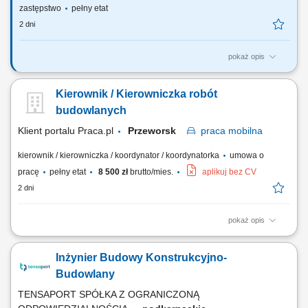
zastępstwo
pełny etat
2 dni
pokaż opis
Na tym stanowisku będziesz odpowiedzialny(-a) m.in. za: Weryfikację i
wydawanie opinii na podstawie projektów budowlanych, Sporządzanie
Kierownik / Kierowniczka robót
wniosków o wrażenie zgody Zarządu PKP S.A. na przeprowadzenie
robót w ramach Planów Remontów Bieżących oraz Inwestycyjnych,
budowlanych
Korespondencję z Najemcami,...
Klient portalu Praca.pl
Przeworsk
praca
mobilna
kierownik / kierowniczka / koordynator / koordynatorka
umowa o
pracę
pełny etat
8 500 zł
brutto/mies.
aplikuj bez CV
2 dni
pokaż opis
kompleksowe zarządzanie realizacją prac montażowych konstrukcji
stalowych hal oraz obudów z płyt warstwowych i blachy trapezowej,
Inżynier Budowy Konstrukcyjno-
organizacja pracy ekip montażowych oraz współpraca z
podwykonawcami na placu budowy, nadzorowanie realizacji robót
Budowlany
zgodnie z harmonogramem, budżetem oraz...
TENSAPORT SPÓŁKA Z OGRANICZONĄ