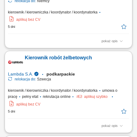
relokacja do:
Niemcy
kierownik / kierowniczka / koordynator / koordynatorka
aplikuj bez CV
5 dni
pokaż opis
Opis stanowiska Kompleksowe zarządzanie projektami z zakresu
instalacji mechanicznych, elektrycznych i sanitarnych (MEP).
Kierownik robót żelbetowych
Planowanie oraz koordynowanie realizacji inwestycji zgodnie z
harmonogramem, budżetem i wymaganiami jakościowymi. Zarządzanie
pracą wielobranżowych zespołów projektowych...
Lambda S.A.
podkarpackie
relokacja do:
Szwecja
kierownik / kierowniczka / koordynator / koordynatorka
umowa o
pracę
pełny etat
rekrutacja online
aplikuj szybko
aplikuj bez CV
5 dni
pokaż opis
Twój zakres obowiązków: Kierowanie, koordynowanie i nadzór prac na