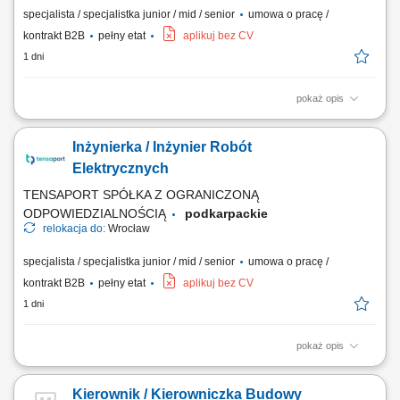
specjalista / specjalistka junior / mid / senior
umowa o pracę /
kontrakt B2B
pełny etat
aplikuj bez CV
1 dni
pokaż opis
Zadania: Operacyjny nadzór nad robotami ziemnymi, żelbetowymi i
stalowymi pod kątem jakości, terminów i BHP; Koordynacja działań sił
Inżynierka / Inżynier Robót
własnych oraz brygad podwykonawczych na obiekcie; Sporządzanie
obmiarów, zestawień materiałowych, cenowych oraz rozliczanie sprzętu
Elektrycznych
i podwykonawców;...
TENSAPORT SPÓŁKA Z OGRANICZONĄ
ODPOWIEDZIALNOŚCIĄ
podkarpackie
relokacja do:
Wrocław
specjalista / specjalistka junior / mid / senior
umowa o pracę /
kontrakt B2B
pełny etat
aplikuj bez CV
1 dni
pokaż opis
Zadania: Bezpośrednie nadzorowanie robót elektroenergetycznych pod
kątem technicznym, jakościowym i BHP; Koordynowanie działań sił
Kierownik / Kierowniczka Budowy
własnych oraz podwykonawców na terenie budowy; Przygotowywanie