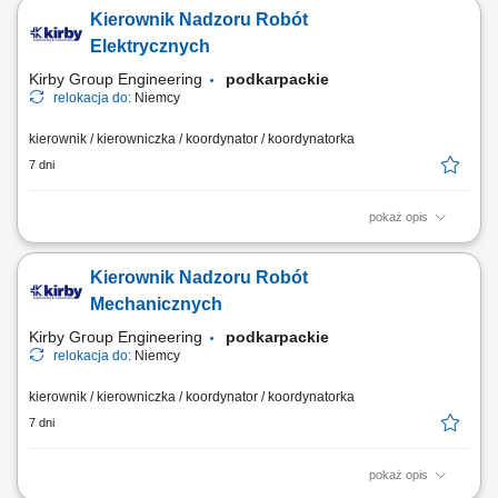
budowie w oparciu o wymagania kontraktu, dokumentację techniczną,
Kierownik Nadzoru Robót
budżet, harmonogramy; Analiza i weryfikacja dokumentacji technicznej;
Nadzór i kontrola nad jakością i terminowością wykonywanych robót
Elektrycznych
budowlanych;...
Kirby Group Engineering
podkarpackie
relokacja do:
Niemcy
kierownik / kierowniczka / koordynator / koordynatorka
7 dni
pokaż opis
Cel stanowiska Kierownik Nadzoru Robót Elektrycznych wspiera
Kierownika Budowy (Site Manager) w organizacji i koordynacji działań
Kierownik Nadzoru Robót
na budowie oraz kieruje zespołami specjalistów branży elektrycznej.
Osoba na tym stanowisku odpowiada za monitorowanie i rejestrowanie
Mechanicznych
codziennych działań oraz...
Kirby Group Engineering
podkarpackie
relokacja do:
Niemcy
kierownik / kierowniczka / koordynator / koordynatorka
7 dni
pokaż opis