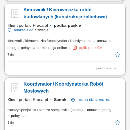
Cel stanowiska Kierownik Nadzoru Robót Mechanicznych reprezentuje
Kierownika Projektu (Project Manager) oraz Kirby Group na dużych
Kierownik / Kierowniczka robót
placach budowy. Odpowiada za wszystkie działania związane z
realizacją robót mechanicznych, począwszy od mobilizacji projektu,
budowlanych (konstrukcje żelbetowe)
przez realizację i uruchomienie...
Klient portalu Praca.pl
podkarpackie
relokacja do:
Szwecja
kierownik / kierowniczka / koordynator / koordynatorka
umowa o
pracę
pełny etat
rekrutacja online
aplikuj bez CV
7 dni
pokaż opis
Kompleksowe zarządzanie procesami budowlanymi zgodnie z
dokumentacją, budżetem i wyznaczonym czasem. Weryfikacja
Koordynator / Koordynatorka Robót
projektów technicznych oraz bieżąca kontrola jakości i tempa realizacji
prac. Tworzenie planów operacyjnych na bazie harmonogramu
Mostowych
głównego oraz kontakt z inwestorem i zarządem....
Klient portalu Praca.pl
Sanok
praca
stacjonarna
starszy specjalista / starsza specjalistka (senior)
umowa o pracę
pełny etat
9 dni