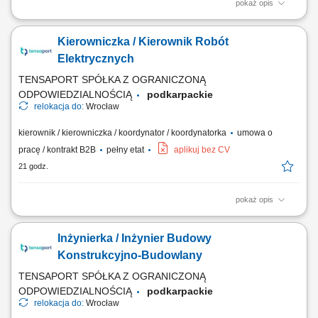
pokaż opis
Zadania: Kontrola techniczna robót konstrukcyjno-budowlanych w
sektorze elektroenergetyki; Nadzorowanie budowy fundamentów,
Kierowniczka / Kierownik Robót
konstrukcji wsporczych oraz infrastruktur pod BESS i linie SN;
Zarządzanie podwykonawcami i brygadami na placu budowy; Dbaniem
Elektrycznych
o zgodność prac z harmonogramem, projektami...
TENSAPORT SPÓŁKA Z OGRANICZONĄ
ODPOWIEDZIALNOŚCIĄ
podkarpackie
relokacja do:
Wrocław
kierownik / kierowniczka / koordynator / koordynatorka
umowa o
pracę / kontrakt B2B
pełny etat
aplikuj bez CV
21 godz.
pokaż opis
Zadania: Operacyjne prowadzenie i odbiór robót elektroenergetycznych
zgodnie z kontraktem; Organizacja i kontrola wykonawstwa
Inżynierka / Inżynier Budowy
podwykonawców oraz pracowników etatowych; Przygotowywanie
harmonogramów materiałowych, wdrożeniowych i metodologii prac;
Konstrukcyjno-Budowlany
Budżetowanie projektów, wycena robót oraz...
TENSAPORT SPÓŁKA Z OGRANICZONĄ
ODPOWIEDZIALNOŚCIĄ
podkarpackie
relokacja do:
Wrocław