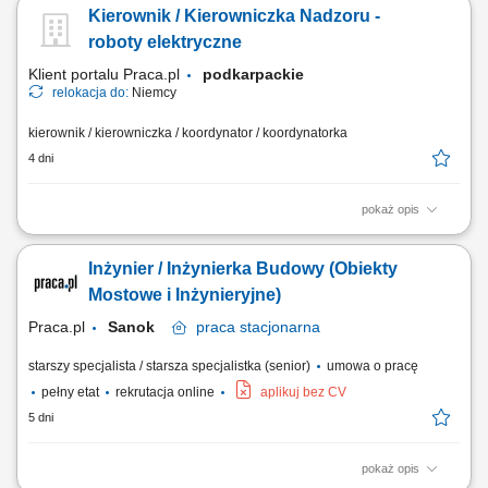
realizacją robót elektrycznych/energetycznych na placu budowy. Nadzór
Kierownik / Kierowniczka Nadzoru -
nad postępami prac, przygotowywanie obmiaru postępu robót.
Koordynacja prac podwykonawców, harmonogramów, przeglądy
roboty elektryczne
ilościowe. Kontrola kosztów...
Klient portalu Praca.pl
podkarpackie
relokacja do:
Niemcy
kierownik / kierowniczka / koordynator / koordynatorka
4 dni
pokaż opis
Zarządzanie realizacją robót elektrycznych na placu budowy zgodnie z
dokumentacją projektową i standardami firmy. Nadzór nad
Inżynier / Inżynierka Budowy (Obiekty
pracownikami oraz firmami podwykonawczymi zaangażowanymi w
realizację projektu. Tworzenie krótkoterminowych planów prac i
Mostowe i Inżynieryjne)
koordynacja działań z innymi branżami....
Praca.pl
Sanok
praca
stacjonarna
starszy specjalista / starsza specjalistka (senior)
umowa o pracę
pełny etat
rekrutacja online
aplikuj bez CV
5 dni
pokaż opis