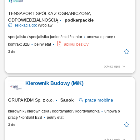
kompletnością i spójnością dokumentacji poodbiorowej. Sprawdzanie i
dystrybucja rysunków oraz...
TENSAPORT SPÓŁKA Z OGRANICZONĄ
ODPOWIEDZIALNOŚCIĄ
podkarpackie
relokacja do:
Wrocław
specjalista / specjalistka junior / mid / senior
umowa o pracę /
kontrakt B2B
pełny etat
aplikuj bez CV
3 dni
pokaż opis
Zakres zadań: Bezpośredni nadzór nad wykonywanymi robotami przy
projektach z zakresu elektroenergetyki Koordynacja robót zgodnie z
Kierownik Budowy (M/K)
wymaganiami inwestora, dokumentacją techniczną oraz przepisami
BHP; Kontrola jakości, terminowości i stanu zaawansowania robót
budowlanych zgodnie z przyjętym...
GRUPA KDM Sp. z o.o.
Sanok
praca
mobilna
kierownik / kierowniczka / koordynator / koordynatorka
umowa o
pracę / kontrakt B2B
pełny etat
3 dni
pokaż opis