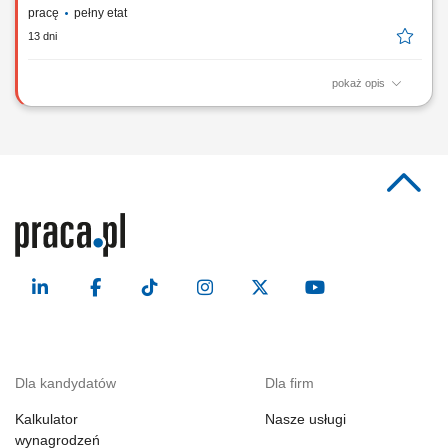
pracę
pełny etat
13 dni
pokaż opis
Zadania Organizacja i nadzór nad pracami montażowymi na obiekcie w
Stalowej Woli zgodnie z harmonogramem; Planowanie
zapotrzebowania na materiały oraz narzędzia, a także organizacja ich
dostaw na budowę; Koordynacja i rozliczanie pracy podległych brygad
montażowych oraz zewnętrznych...
Dla kandydatów
Dla firm
Kalkulator
Nasze usługi
wynagrodzeń