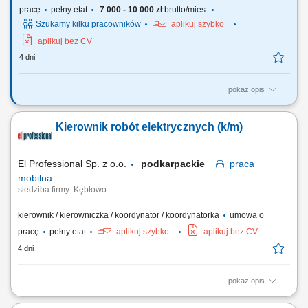
pracę
pełny etat
7 000 - 10 000 zł
brutto/mies.
Szukamy kilku pracowników
aplikuj szybko
aplikuj bez CV
4 dni
pokaż opis
OPIS STANOWISKA planowanie i organizacja placu budowy;
koordynacja prac sił własnych i podwykonawczych; prowadzenie
Kierownik robót elektrycznych (k/m)
dokumentacji budowy technicznej w tym dokumentacji finansowej
powykonawczej i odbiorczej; nadzór nad harmonogramem
uwzględniającym rzeczowy i finansowy plan wykonania; analiza...
El Professional Sp. z o.o.
podkarpackie
praca
mobilna
siedziba firmy: Kębłowo
kierownik / kierowniczka / koordynator / koordynatorka
umowa o
pracę
pełny etat
aplikuj szybko
aplikuj bez CV
4 dni
pokaż opis
Praca na terenie całej Polski Zakres obowiązków Nadzór i kontrola nad