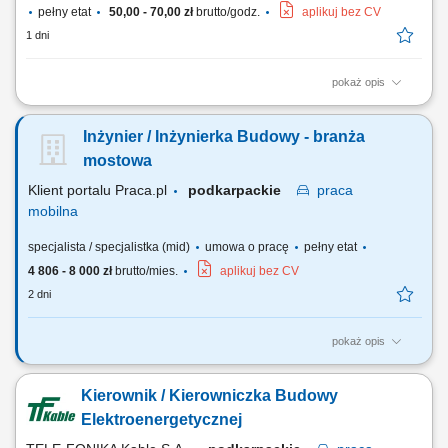
pełny etat
50,00 - 70,00 zł
brutto/godz.
aplikuj bez CV
1 dni
pokaż opis
Budowa i montaż zewnętrznych sieci wodno-kanalizacyjnych;
Kierowanie pracami brygady i organizacja zadań na budowie;
Inżynier / Inżynierka Budowy - branża
Realizacja robót na podstawie dokumentacji technicznej; Obsługa
niwelatora tradycyjnego oraz laserowego; Nadzór nad terminowością i
mostowa
jakością wykonania prac;
Klient portalu Praca.pl
podkarpackie
praca
mobilna
specjalista / specjalistka (mid)
umowa o pracę
pełny etat
4 806 - 8 000 zł
brutto/mies.
aplikuj bez CV
2 dni
pokaż opis
Analiza dokumentacji projektowej. Współpraca z Kierownikiem Budowy.
Nadzorowanie prawidłowości robót. Pozyskiwanie podwykonawców i
Kierownik / Kierowniczka Budowy
dostawców. Opracowywanie i archiwizacja dokumentacji, kontrola
kosztów.
Elektroenergetycznej