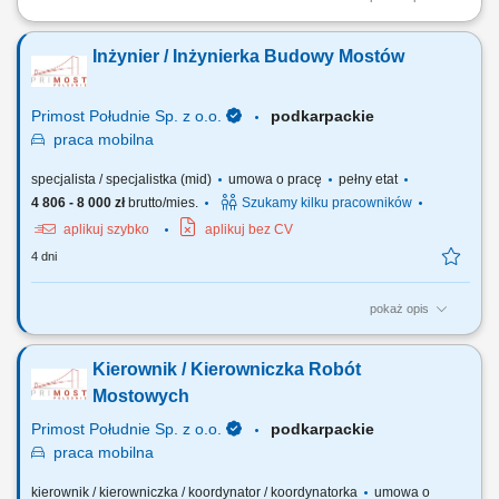
Twoje przyszłe zadania:‎ organizacja pracy zespołu podwykonawców
oraz sił własnych we współpracy z ‎kierownikiem robót w branży
Inżynier / Inżynierka Budowy Mostów
mostowej,‎ przygotowywanie dokumentacji do odbiorów częściowych,
końcowych, weryfikacja dokumentacji projektowej i jej dystrybucja,
współpraca z...
Primost Południe Sp. z o.o.
podkarpackie
praca
mobilna
specjalista / specjalistka (mid)
umowa o pracę
pełny etat
4 806 - 8 000 zł
brutto/mies.
Szukamy kilku pracowników
aplikuj szybko
aplikuj bez CV
4 dni
pokaż opis
OPIS STANOWISKA analiza dokumentacji projektowej, technologicznej
itp. ścisła współpraca z Kierownikiem Budowy, Robót itp. udział w
Kierownik / Kierowniczka Robót
nadzorze nad prawidłowym wykonywaniem robót; pozyskiwanie
podwykonawców, usługodawców i dostawców materiałów;
Mostowych
sporządzanie i archiwizacja dokumentacji...
Primost Południe Sp. z o.o.
podkarpackie
praca
mobilna
kierownik / kierowniczka / koordynator / koordynatorka
umowa o