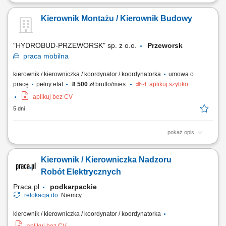
Opis stanowiska Nadzór nad bieżącą realizacją zadań konstrukcyjno-
budowlanych w branży mostowej zgodnie z przyjętym harmonogramem.
Kierownik Montażu / Kierownik Budowy
Prowadzenie i kompletowanie dokumentacji powykonawczej,
odbiorowej oraz rozliczeniowej na każdym etapie inwestycji.
Agregowanie ofert podwykonawców,...
"HYDROBUD-PRZEWORSK" sp. z o.o.
Przeworsk
praca
mobilna
kierownik / kierowniczka / koordynator / koordynatorka
umowa o
pracę
pełny etat
8 500 zł
brutto/mies.
aplikuj szybko
aplikuj bez CV
5 dni
pokaż opis
Kompleksowe zarządzanie i nadzór nad pracami montażowymi
konstrukcji stalowych hal oraz obudów (płyta warstwowa, blacha
Kierownik / Kierowniczka Nadzoru
trapezowa)Organizacja pracy własnych brygad montażowych oraz
podwykonawców na placu budowy;Nadzór nad przestrzeganiem
Robót Elektrycznych
harmonogramu, budżetu oraz jakości realizowanych...
Praca.pl
podkarpackie
relokacja do:
Niemcy
kierownik / kierowniczka / koordynator / koordynatorka