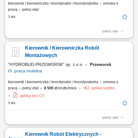
kierownik / kierowniczka / koordynator / koordynatorka
umowa o
pracę
pełny etat
3 dni
pokaż opis
DO TWOICH ZADAŃ NALEŻEĆ BĘDZIE: Realizacja projektów
inwestycyjnych o charakterze infrastrukturalnym i przemysłowym, stacje
Kierownik / Kierowniczka Robót
gazowe, tłocznie gazu oraz gazociągi wysokiego ciśnienia;
Sprawowanie stałej kontroli oraz bieżącego nadzoru nad procesem
Montażowych
realizacji robót; Rozliczanie kosztów...
"HYDROBUD-PRZEWORSK" sp. z o.o.
Przeworsk
praca
mobilna
kierownik / kierowniczka / koordynator / koordynatorka
umowa o
pracę
pełny etat
8 500 zł
brutto/mies.
aplikuj szybko
aplikuj bez CV
3 dni
pokaż opis
kompleksowe zarządzanie realizacją montażu konstrukcji stalowych hal
oraz obudów z płyt warstwowych i blach trapezowych, organizowanie i
Kierownik Robót Elektrycznych -
koordynowanie pracy brygad montażowych oraz podwykonawców,