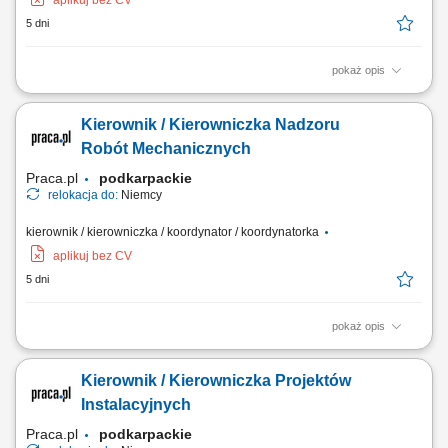
aplikuj bez CV
5 dni
pokaż opis
Opis stanowiska Organizowanie i nadzorowanie robót elektrycznych
zgodnie z harmonogramem oraz wymaganiami inwestora. Zarządzanie
Kierownik / Kierowniczka Nadzoru
zespołami wykonawczymi i koordynacja współpracy z
podwykonawcami. Kontrola jakości wykonywanych instalacji oraz
Robót Mechanicznych
prowadzenie dokumentacji technicznej. Monitorowanie...
Praca.pl
podkarpackie
relokacja do:
Niemcy
kierownik / kierowniczka / koordynator / koordynatorka
aplikuj bez CV
5 dni
pokaż opis
Opis stanowiska Koordynowanie realizacji robót mechanicznych od
przygotowania inwestycji do odbioru końcowego. Zarządzanie
Kierownik / Kierowniczka Projektów
harmonogramem prac, zespołami wykonawczymi oraz
podwykonawcami na placu budowy. Nadzór nad jakością wykonania
Instalacyjnych
instalacji oraz zgodnością prac z dokumentacją...
Praca.pl
podkarpackie