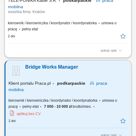
TELE-FONIKA Kable S.A.
podkarpackie
praca
mobilna
siedziba firmy: Kraków
kierownik / kierowniczka / koordynator / koordynatorka
umowa o
pracę
pełny etat
2 dni
pokaż opis
Miejsce pracy stacjonarnej: Kraków lub Myślenice oraz budowy na
terenie całej Polski Forma zatrudnienia: umowa o pracę Opis
Bridge Works Manager
stanowiska prowadzenie inwestycji związanych z budową linii
kablowych wysokiego napięcia oraz magazynów energii;
koordynowanie prac budowlanych zgodnie z harmonogramem,...
Klient portalu Praca.pl
podkarpackie
praca
mobilna
kierownik / kierowniczka / koordynator / koordynatorka
umowa o
pracę
pełny etat
7 000 - 10 000 zł
brutto/mies.
aplikuj bez CV
2 dni
pokaż opis