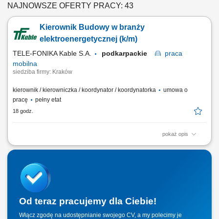
NAJNOWSZE OFERTY PRACY: 43
Kierownik Budowy w branży
elektroenergetycznej (k/m)
TELE-FONIKA Kable S.A.
podkarpackie
praca
mobilna
siedziba firmy: Kraków
kierownik / kierowniczka / koordynator / koordynatorka
umowa o
pracę
pełny etat
18 godz.
pokaż opis
Miejsce pracy stacjonarnej: Kraków lub Myślenice oraz budowy na
terenie całej Polski Forma zatrudnienia: umowa o pracę Twój zakres
obowiązków Pełnienie funkcji Kierownika Budowy podczas realizacji
obiektów elektroenergetycznych, szczególne budowy linii kablowych
elektroenergetycznych min...
Od teraz pracujemy dla Ciebie!
Włącz zgodę na udostępnianie swojego CV, a my polecimy je