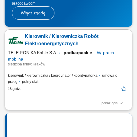
pracodawcom.
Włącz zgodę
Kierownik / Kierowniczka Robót
Elektroenergetycznych
TELE-FONIKA Kable S.A.
podkarpackie
praca
mobilna
siedziba firmy: Kraków
kierownik / kierowniczka / koordynator / koordynatorka
umowa o
pracę
pełny etat
18 godz.
pokaż opis
Miejsce pracy stacjonarnej: Kraków lub Myślenice oraz budowy na
terenie całej Polski Forma zatrudnienia: umowa o pracę Opis
stanowiska kompleksowe prowadzenie projektów
elektroenergetycznych związanych z liniami kablowymi WN i
magazynami energii; nadzór nad realizacją robót elektrycznych...