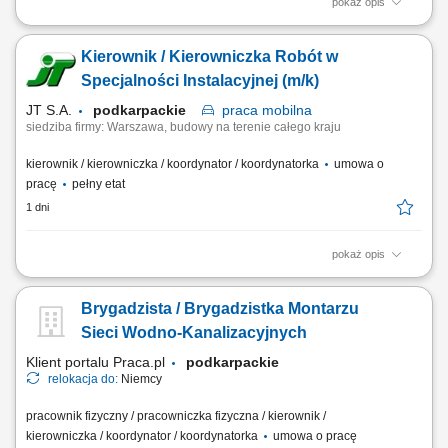
pokaż opis
Zadania: Nadzór techniczny nad pracami ziemnymi, żelbetowymi i
stalowymi na obiektach elektroenergetycznych; Koordynowanie
Kierownik / Kierowniczka Robót w
wykonania fundamentów pod słupy SN, aparaturę, kontenery BESS i
obiekty kubaturowe; Organizacja pracy zespołów własnych oraz
Specjalności Instalacyjnej (m/k)
podwykonawców z branży budowlanej;...
JT S.A.
podkarpackie
praca
mobilna
siedziba firmy: Warszawa, budowy na terenie całego kraju
kierownik / kierowniczka / koordynator / koordynatorka
umowa o
pracę
pełny etat
1 dni
pokaż opis
Opis stanowiska: Prowadzenie i koordynacja zadań wykonawczych na
obiektach z obszaru infrastruktury przesyłowej, przemysłowej oraz
Brygadzista / Brygadzistka Montarzu
ciśnieniowych instalacji technologicznych. Operacyjne zarządzanie
harmonogramem prac oraz sprawowanie bezpośredniej kontroli nad
Sieci Wodno-Kanalizacyjnych
jakością i etapami ich...
Klient portalu Praca.pl
podkarpackie
relokacja do:
Niemcy
pracownik fizyczny / pracowniczka fizyczna / kierownik /
kierowniczka / koordynator / koordynatorka
umowa o pracę