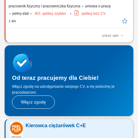
pracownik fizyczny / pracowniczka fizyczna
umowa o pracę
pełny etat
aplikuj szybko
aplikuj bez CV
1 dni
pokaż opis
Realizacja dalekobieżnych przewozów towarowych ciągnikiem
siodłowym z naczepą na trasach między Polską a Wielką Brytanią;
Sprawowanie nadzoru nad właściwym rozmieszczeniem oraz
zabezpieczeniem ładunków podczas operacji logistycznych;
Rygorystyczne stosowanie się do międzynarodowych...
Od teraz pracujemy dla Ciebie!
Włącz zgodę na udostępnianie swojego CV, a my polecimy je
pracodawcom.
Włącz zgodę
Kierowca ciężarówek C+E