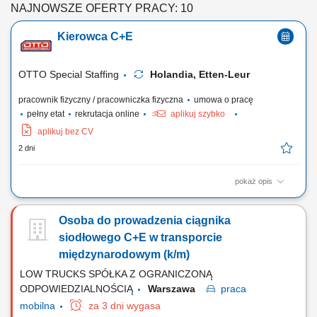
NAJNOWSZE OFERTY PRACY: 10
Kierowca C+E
OTTO Special Staffing
Holandia, Etten-Leur
pracownik fizyczny / pracowniczka fizyczna
umowa o pracę
pełny etat
rekrutacja online
aplikuj szybko
aplikuj bez CV
2 dni
pokaż opis
Jako kierowca C+E odpowiada Pan/Pani za bezpieczną, efektywną i
zorientowaną na klienta realizację zleceń transportowych z
Osoba do prowadzenia ciągnika
wykorzystaniem ciągników siodłowych z naczepami oraz zestawów
pojazdów, zgodnie z obowiązującymi przepisami prawa, umowami z
siodłowego C+E w transporcie
klientami oraz wytycznymi firmy....
międzynarodowym (k/m)
LOW TRUCKS SPÓŁKA Z OGRANICZONĄ
ODPOWIEDZIALNOŚCIĄ
Warszawa
praca
mobilna
za 3 dni wygasa