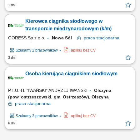
1 dni
Kierowca ciągnika siodłowego w
transporcie międzynarodowym (k/m)
GORESS Sp.z o.o.
Nowa Sól
praca
stacjonarna
Szukamy 2 pracowników
aplikuj bez CV
3 dni
Osoba kierująca ciągnikiem siodłowym
P.T.U.-H. "IWAŃSKI" ANDRZEJ IWAŃSKI
Olszyna
(pow. ostrzeszowski, gm. Ostrzeszów), Olszyna
praca
stacjonarna
Szukamy 3 pracowników
aplikuj bez CV
6 dni