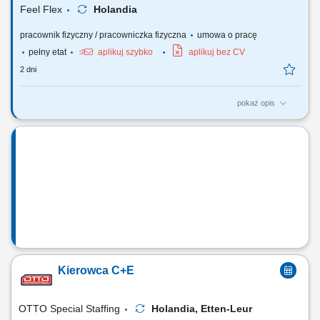
Feel Flex
Holandia
pracownik fizyczny / pracowniczka fizyczna
umowa o pracę
pełny etat
aplikuj szybko
aplikuj bez CV
2 dni
pokaż opis
Nasi kierowcy pracują jako: Kierowcy dystrybucji marketów
spożywczych; Kierowcy ciężarówek recyklingu; Kierowcy ciężarówek
chłodnia, izoterma; Kierowców Terbergów (placowych) Uwaga nie
posiadamy ofert dla kierowców na trasach międzynarodowych i
chcących pracować w tzw systemie!
Kierowca C+E
OTTO Special Staffing
Holandia, Etten-Leur