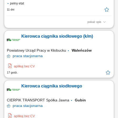
pełny etat
11 dni
pokaż opis
Oferta pracy dla Kierowcy C+E na zestaw ciągnik siodłowy + naczepa
Wywrotka Transport dalekobieżny, tylko na terenie Niemiec Praca
Kierowca ciągnika siodłowego (k/m)
głównie w ciągu dnia Praca od poniedziałku do soboty (Ciągniki do 4 lat
– IVECO na gaz LNG) System 2/1 (2 tygodnie pracy, następnie 1 tydzień
wolnego)...
Powiatowy Urząd Pracy w Kłobucku
Waleńczów
praca
stacjonarna
aplikuj bez CV
17 godz.
Kierowca ciągnika siodłowego
CIERPIK TRANSPORT Spółka Jawna
Gubin
praca
stacjonarna
aplikuj bez CV