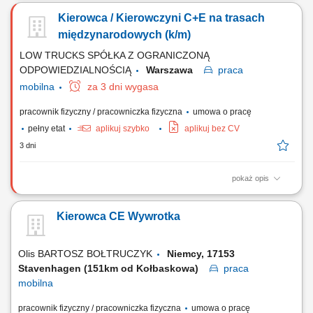
Brytania Kontrola nad załadunkiem i rozładunkiem towaru;
Kierowca / Kierowczyni C+E na trasach
Przestrzeganie przepisów prawa jazdy;
międzynarodowych (k/m)
LOW TRUCKS SPÓŁKA Z OGRANICZONĄ
ODPOWIEDZIALNOŚCIĄ
Warszawa
praca
mobilna
za 3 dni wygasa
pracownik fizyczny / pracowniczka fizyczna
umowa o pracę
pełny etat
aplikuj szybko
aplikuj bez CV
3 dni
pokaż opis
Prowadzenie pojazdu członowego o dopuszczalnej masie całkowitej
powyżej 3,5 tony w ruchu międzynarodowym (kierunek UK)
Kierowca CE Wywrotka
Kontrolowanie poprawności procesów załadunkowych oraz weryfikacja
stanu technicznego zabezpieczeń towaru; Dbanie o terminowy przewóz
ładunków z zachowaniem wszelkich norm...
Olis BARTOSZ BOŁTRUCZYK
Niemcy, 17153
Stavenhagen (151km od Kołbaskowa)
praca
mobilna
pracownik fizyczny / pracowniczka fizyczna
umowa o pracę