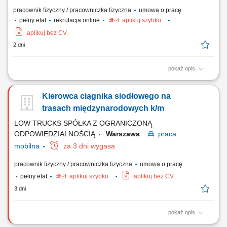
pracownik fizyczny / pracowniczka fizyczna
umowa o pracę
pełny etat
rekrutacja online
aplikuj szybko
aplikuj bez CV
2 dni
pokaż opis
Jako kierowca C+E odpowiada Pan/Pani za bezpieczną, efektywną i
zorientowaną na klienta realizację zleceń transportowych z
Kierowca ciągnika siodłowego na
wykorzystaniem ciągników siodłowych z naczepami oraz zestawów
pojazdów, zgodnie z obowiązującymi przepisami prawa, umowami z
trasach międzynarodowych k/m
klientami oraz wytycznymi firmy....
LOW TRUCKS SPÓŁKA Z OGRANICZONĄ
ODPOWIEDZIALNOŚCIĄ
Warszawa
praca
mobilna
za 3 dni wygasa
pracownik fizyczny / pracowniczka fizyczna
umowa o pracę
pełny etat
aplikuj szybko
aplikuj bez CV
3 dni
pokaż opis
Prowadzenie pojazdu na trasach międzynarodowych Polska - Wielka