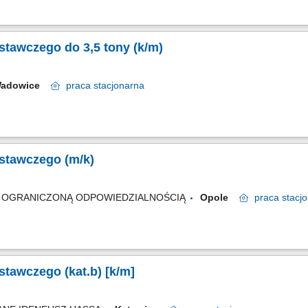
tawczego do 3,5 tony (k/m)
adowice
praca
stacjonarna
stawczego (m/k)
Z OGRANICZONĄ ODPOWIEDZIALNOŚCIĄ
Opole
praca
stacj
awczego (kat.b) [k/m]