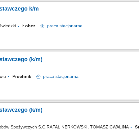
stawczego k/m
źwiedzki
Łobez
praca
stacjonarna
stawczego (k/m)
awiu
Pruchnik
praca
stacjonarna
stawczego (k/m)
Wyrobów Spożywczych S.C.RAFAŁ NERKOWSKI, TOMASZ CWALINA
S