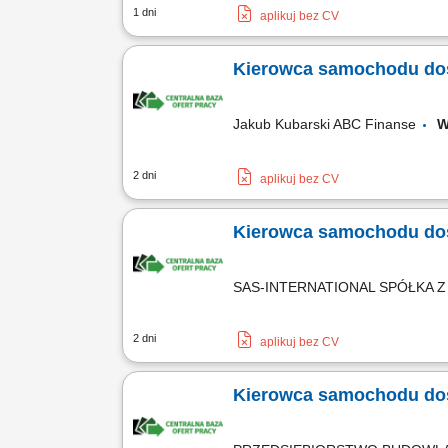
1 dni
aplikuj bez CV
Kierowca samochodu dos
Jakub Kubarski ABC Finanse
W
2 dni
aplikuj bez CV
Kierowca samochodu do
SAS-INTERNATIONAL SPÓŁKA 
2 dni
aplikuj bez CV
Kierowca samochodu dost