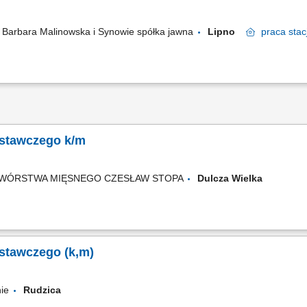
" Barbara Malinowska i Synowie spółka jawna
Lipno
praca
stac
stawczego k/m
ZETWÓRSTWA MIĘSNEGO CZESŁAW STOPA
Dulcza Wielka
stawczego (k,m)
nie
Rudzica