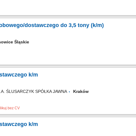
bowego/dostawczego do 3,5 tony (k/m)
nowice Śląskie
stawczego k/m
S.A. ŚLUSARCZYK SPÓŁKA JAWNA
Kraków
likuj bez CV
stawczego k/m