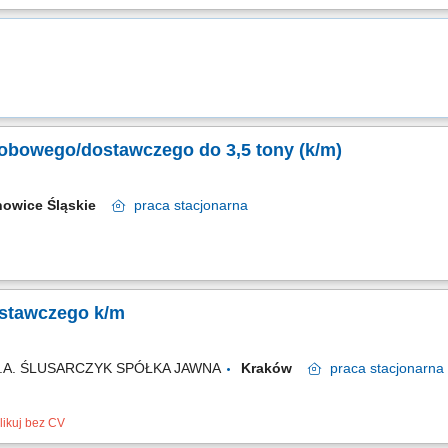
bowego/dostawczego do 3,5 tony (k/m)
nowice Śląskie
praca
stacjonarna
stawczego k/m
S.A. ŚLUSARCZYK SPÓŁKA JAWNA
Kraków
praca
stacjonarna
likuj bez CV