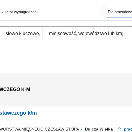
lkulator wynagrodzeń
Dla pracodaw
m
WCZEGO K-M
stawczego k/m
ZETWÓRSTWA MIĘSNEGO CZESŁAW STOPA
Dulcza Wielka
pra