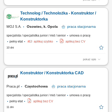
Analiza, rozwiązywanie problemów technicznych oraz dobór technologii
napraw układów hydraulicznych; Projektowanie rozwiązań
Technolog / Technolożka - Konstruktor /
technicznych, w tym modernizacji i retrofitów istniejących układów;
Wsparcie techniczne dla inżynierów serwisu podczas prac na
Konstruktorka
obiektach; Opracowywanie procedur...
MOJ S.A.
Osowiec, k. Opola
praca
stacjonarna
specjalista / specjalistka junior / mid / senior
umowa o pracę
pełny etat
aplikuj szybko
aplikuj bez CV
10 dni
pokaż opis
Opracowywanie technologii procesów kucia matrycowego oraz ich
optymalizacja. Projektowanie narzędzi produkcyjnych, w tym matryc i
Konstruktor / Konstruktorka CAD
oprzyrządowania wykorzystywanego w procesach obróbki plastycznej
metali. Przygotowywanie dokumentacji technicznej zgodnie z
wymaganiami produkcyjnymi. Wdrażanie...
Praca.pl
Częstochowa
praca
stacjonarna
specjalista / specjalistka junior / mid / senior
umowa o pracę
pełny etat
aplikuj bez CV
11 dni