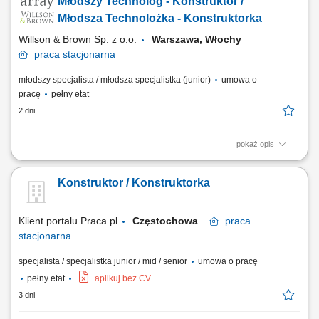
Młodszy Technolog - Konstruktor /
montażowego wspierającego proces produkcji. Nadzór nad
wykonaniem oraz wdrożeniem opracowanych rozwiązań
Młodsza Technolożka - Konstruktorka
konstrukcyjnych. Planowanie i koordynowanie testów prototypów...
Willson & Brown Sp. z o.o.
Warszawa, Włochy
praca
stacjonarna
młodszy specjalista / młodsza specjalistka (junior)
umowa o
pracę
pełny etat
2 dni
pokaż opis
Zadania Przeprowadzanie procesów projektowych, generowanie
modeli przestrzennych 3D oraz tworzenie kompletnych pakietów
Konstruktor / Konstruktorka
dokumentacji wykonawczej. Wprowadzanie i testowanie nowatorskich
pomysłów inżynieryjnych w ramach prowadzonych tematów
projektowych. Sprawowanie nadzoru inżynierskiego nad...
Klient portalu Praca.pl
Częstochowa
praca
stacjonarna
specjalista / specjalistka junior / mid / senior
umowa o pracę
pełny etat
aplikuj bez CV
3 dni