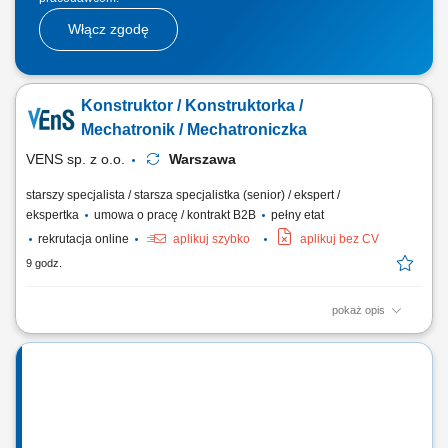
Włącz zgodę
Konstruktor / Konstruktorka /
Mechatronik / Mechatroniczka
VENS sp. z o.o.
Warszawa
starszy specjalista / starsza specjalistka (senior) / ekspert /
ekspertka
umowa o pracę / kontrakt B2B
pełny etat
rekrutacja online
aplikuj szybko
aplikuj bez CV
9 godz.
pokaż opis
Projektowanie i rozwój zaawansowanych urządzeń łączących
mechanikę precyzyjną, elektronikę i automatykę. Tworzenie rozwiązań
technicznych dla nowych produktów oraz modernizacja istniejących
systemów. Przekładanie wymagań biznesowych i funkcjonalnych na
konkretne rozwiązania...