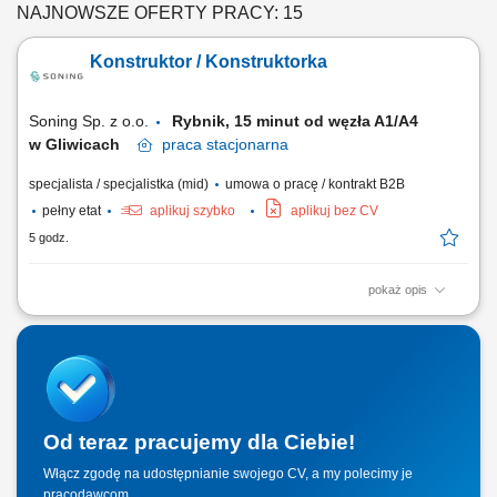
NAJNOWSZE OFERTY PRACY: 15
Konstruktor / Konstruktorka
Soning Sp. z o.o.
Rybnik, 15 minut od węzła A1/A4
w Gliwicach
praca
stacjonarna
specjalista / specjalistka (mid)
umowa o pracę / kontrakt B2B
pełny etat
aplikuj szybko
aplikuj bez CV
5 godz.
pokaż opis
Opis stanowiska tworzenie dokumentacji konstrukcyjnej maszyn i
urządzeń przemysłowych; projektowanie elementów mechanicznych
oraz kompletnych rozwiązań technologicznych; przygotowywanie
modeli 3D i dokumentacji wykonawczej 2D; analiza wymagań
technicznych klientów i dobór odpowiednich...
Od teraz pracujemy dla Ciebie!
Włącz zgodę na udostępnianie swojego CV, a my polecimy je
pracodawcom.