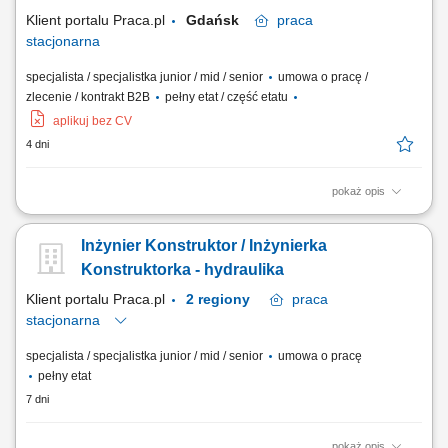
Siemens NX; wykonywanie analiz...
Klient portalu Praca.pl
Gdańsk
praca
stacjonarna
specjalista / specjalistka junior / mid / senior
umowa o pracę /
zlecenie / kontrakt B2B
pełny etat / część etatu
aplikuj bez CV
4 dni
pokaż opis
Tworzenie kompleksowej dokumentacji technicznej oraz specyfikacji
technologicznych; Projektowanie konstrukcji z uwzględnieniem
Inżynier Konstruktor / Inżynierka
specyfiki branży okrętowej i mechaniki;
Konstruktorka - hydraulika
Klient portalu Praca.pl
2 regiony
praca
stacjonarna
specjalista / specjalistka junior / mid / senior
umowa o pracę
pełny etat
7 dni
pokaż opis