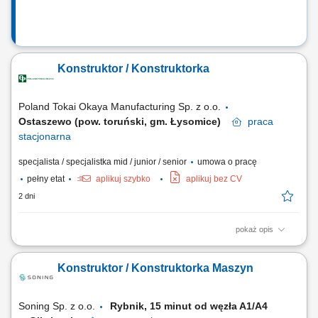
Konstruktor / Konstruktorka
Poland Tokai Okaya Manufacturing Sp. z o.o.
Ostaszewo (pow. toruński, gm. Łysomice)
praca
stacjonarna
specjalista / specjalistka mid / junior / senior
umowa o pracę
pełny etat
aplikuj szybko
aplikuj bez CV
2 dni
pokaż opis
Opis stanowiska Konstruowanie i budowa tłoczników postępowych,
przyrządów pomiarowych oraz urządzeń spawalniczo-zgrzewających;
Konstruktor / Konstruktorka Maszyn
Tworzenie pełnej dokumentacji technicznej w środowisku 2D i 3D z
wykorzystaniem oprogramowania Siemens NX; Przygotowywanie
kalkulacji kosztowych dla nowych...
Soning Sp. z o.o.
Rybnik, 15 minut od węzła A1/A4