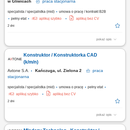
w Gliwicach
praca
stacjonarna
specjalista / specjalistka (mid)
umowa o pracę / kontrakt B2B
pełny etat
aplikuj szybko
aplikuj bez CV
2 dni
pokaż opis
Opis stanowiska projektowanie i rozwijanie nowych rozwiązań
konstrukcyjnych dla maszyn produkcyjnych i montażowych;
Konstruktor / Konstruktorka CAD
przygotowywanie dokumentacji technicznej 3D oraz 2D w środowisku
CAD; opracowywanie koncepcji projektowych zgodnie z wymaganiami
(k/m/n)
klientów; udział w realizacji projektów dla firm...
Axtone S.A.
Kańczuga, ul. Zielona 2
praca
stacjonarna
specjalista / specjalistka (mid)
umowa o pracę
pełny etat
aplikuj szybko
aplikuj bez CV
2 dni
pokaż opis
Zakres obowiązków: Projektowanie i opracowywanie dokumentacji
konstrukcyjnej nowych produktów. Tworzenie oprzyrządowania