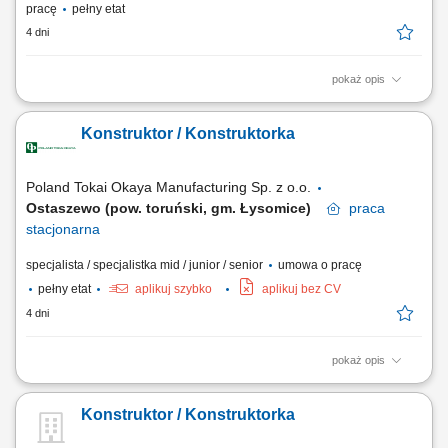
pracę
pełny etat
4 dni
pokaż opis
Osoba zatrudniona na powyższym stanowisku będzie odpowiedzialna
za: Projektowanie, modelowanie 3D oraz opracowywanie dokumentacji
Konstruktor / Konstruktorka
konstrukcyjnej i technologicznej Wdrażanie nowych rozwiązań
konstrukcyjnych w ramach prowadzonych projektów Merytoryczne
nadzorowanie wykonania prototypu Prace...
Poland Tokai Okaya Manufacturing Sp. z o.o.
Ostaszewo (pow. toruński, gm. Łysomice)
praca
stacjonarna
specjalista / specjalistka mid / junior / senior
umowa o pracę
pełny etat
aplikuj szybko
aplikuj bez CV
4 dni
pokaż opis
Opis stanowiska projektowanie tłoczników postępowych oraz urządzeń
pomiarowych i spawalniczych; przygotowywanie kalkulacji dla nowych
Konstruktor / Konstruktorka
projektów technicznych; analiza ofert dostawców komponentów
narzędziowych; tworzenie dokumentacji 2D i 3D w oprogramowaniu