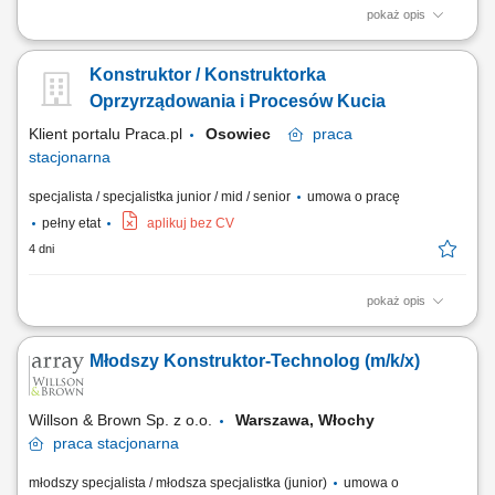
pokaż opis
Projektowanie narzędzi i tworzenie dokumentacji technicznej 2D/3D;
Nadzór nad wykonawstwem, ofertowaniem i eksploatacją narzędzi;
Konstruktor / Konstruktorka
Testowanie nowych rozwiązań oraz wprowadzanie zmian
konstrukcyjnych; Wsparcie techniczne dla produkcji, działu jakości i
Oprzyrządowania i Procesów Kucia
klientów; Tworzenie prototypów,...
Klient portalu Praca.pl
Osowiec
praca
stacjonarna
specjalista / specjalistka junior / mid / senior
umowa o pracę
pełny etat
aplikuj bez CV
4 dni
pokaż opis
Planowanie oraz konfigurowanie przebiegu operacji kształtowania
metali metodą kucia matrycowego. Projektowanie oprzyrządowania
Młodszy Konstruktor-Technolog (m/k/x)
technologicznego, w tym form, matryc oraz narzędzi do obróbki
wykończeniowej. Prowadzenie i aktualizowanie ciągłości dokumentacji
konstrukcyjno-technologicznej w...
Willson & Brown Sp. z o.o.
Warszawa, Włochy
praca
stacjonarna
młodszy specjalista / młodsza specjalistka (junior)
umowa o