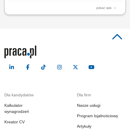
pokaż opis
Opis stanowiska projektowanie narzędzi oraz przygotowywanie
dokumentacji technicznej 2D i 3D w środowisku SolidWorks,
opracowywanie i wdrażanie zmian konstrukcyjnych wspierających
proces produkcji, nadzorowanie wykonania oraz eksploatacji narzędzi
produkcyjnych, współpraca z klientami przy...
Dla kandydatów
Dla firm
Kalkulator
Nasze usługi
wynagrodzeń
Program lojalnościowy
Kreator CV
Artykuły