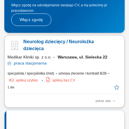
Włącz zgodę na udostępnianie swojego CV, a my polecimy je
pracodawcom.
Włącz zgodę
Neurolog dziecięcy / Neurolożka
dziecięca
Medikar Kliniki sp. z o.o.
Warszawa, ul. Sielecka 22
praca
stacjonarna
specjalista / specjalistka (mid)
umowa zlecenie / kontrakt B2B
aplikuj szybko
aplikuj bez CV
1 dni
pokaż opis
Udzielanie konsultacji neurologicznych zgodnie z aktualną wiedzą
medyczną; Prowadzenie dokumentacji medycznej pacjentów;
Diagnozowanie i leczenie schorzeń układu nerwowego;