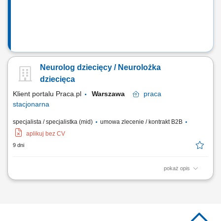
Neurolog dziecięcy / Neurolożka
dziecięca
Klient portalu Praca.pl
Warszawa
praca
stacjonarna
specjalista / specjalistka (mid)
umowa zlecenie / kontrakt B2B
aplikuj bez CV
9 dni
pokaż opis
udzielanie świadczeń medycznych w obszarze neurologii zgodnie z
aktualną wiedzą i standardami leczenia; diagnozowanie oraz
prowadzenie terapii pacjentów z chorobami układu nerwowego;
prowadzenie dokumentacji medycznej zgodnie z obowiązującymi
przepisami; współpraca z zespołem medycznym w...