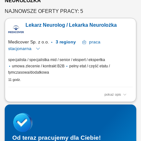
NEUROLOZKA
NAJNOWSZE OFERTY PRACY: 5
Lekarz Neurolog / Lekarka Neurolożka
Medicover Sp. z o.o.
3 regiony
praca
stacjonarna
specjalista / specjalistka mid / senior / ekspert / ekspertka
umowa zlecenie / kontrakt B2B
pełny etat / część etatu /
tymczasowa/dodatkowa
11 godz.
pokaż opis
Będziesz odpowiedzialny/-a za: kompleksową opiekę nad pacjentem;
prowadzenie elektronicznej dokumentacji medycznej; dbałość o
zachowanie wysokich standardów medycznych; Dołącz do naszej ekipy
medycznej i stań się #bohaterem opieki zdrowotnej! Szukamy Ciebie,
jeśli​: ukończyłeś/-aś...
Od teraz pracujemy dla Ciebie!