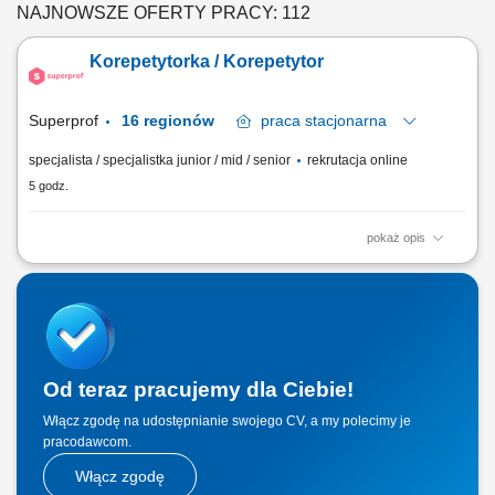
NAJNOWSZE OFERTY PRACY: 112
Korepetytorka / Korepetytor
Superprof
16 regionów
praca
stacjonarna
specjalista / specjalistka junior / mid / senior
rekrutacja online
5 godz.
pokaż opis
Poszukujemy: Pracowników dydaktycznych do prowadzenia lekcji
prywatnych w Polsce. Specjalistów z dowolnej dziedziny – od nauk
ścisłych i języków, po sztukę, zdrowie i fitness. Nauczycieli na każdym
poziomie zaawansowania i z różnym doświadczeniem. Osób, które
chcą dzielić się...
Od teraz pracujemy dla Ciebie!
Włącz zgodę na udostępnianie swojego CV, a my polecimy je
pracodawcom.
Włącz zgodę