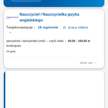
Nauczyciel / Nauczycielka języka
angielskiego
Twojekorepetycje
16 regionów
praca
zdalna
specjalista / specjalistka (mid)
część etatu
60,00 - 160,00 zł
brutto/godz.
24 godz.
pokaż opis
Opis stanowiska Prowadzenie lekcji języka angielskiego dla dzieci,
młodzieży i dorosłych; Przygotowywanie uczniów do egzaminów oraz
rozwijanie umiejętności językowych; Realizacja zajęć w formule online
lub stacjonarnej; Tworzenie przyjaznej atmosfery wspierającej naukę;
Samodzielne...