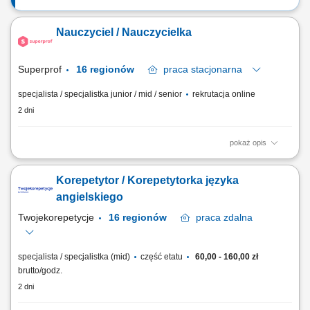
Nauczyciel / Nauczycielka
Superprof
16 regionów
praca
stacjonarna
specjalista / specjalistka junior / mid / senior
rekrutacja online
2 dni
pokaż opis
Opis stanowiska Prowadzenie prywatnych lekcji i korepetycji w Polsce.
Nauczanie w szerokim zakresie dziedzin (np. języki, nauki ścisłe,
Korepetytor / Korepetytorka języka
sztuka, sport, wellness). Łączenie się z uczniami za pośrednictwem
największej na świecie platformy edukacyjnej. Dzielenie się swoją
angielskiego
wiedzą i pasją z innymi.
Twojekorepetycje
16 regionów
praca
zdalna
specjalista / specjalistka (mid)
część etatu
60,00 - 160,00 zł
brutto/godz.
2 dni