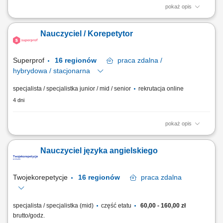
pokaż opis
Opis stanowiska Prowadzenie indywidualnych zajęć z języka
angielskiego online lub stacjonarnie; Dopasowywanie materiałów i
Nauczyciel / Korepetytor
sposobu nauczania do poziomu ucznia; Pomoc w przygotowaniu do
egzaminów, konwersacji oraz nauki szkolnej; Budowanie pozytywnej
atmosfery podczas zajęć; Samodzielne...
Superprof
16 regionów
praca
zdalna /
hybrydowa / stacjonarna
specjalista / specjalistka junior / mid / senior
rekrutacja online
4 dni
pokaż opis
Poszukujemy pracowników dydaktycznych w całej Polsce, do
prowadzenia prywatnych lekcji z wielu dziedzin, w tym: nauki ścisłe,
Nauczyciel języka angielskiego
sztuka, języki, zdrowie, fitness i wiele więcej. Superprof jest odpowiedni
dla nauczycieli na wszystkich poziomach nauczania, niezależnie od
wykształcenia i...
Twojekorepetycje
16 regionów
praca
zdalna
specjalista / specjalistka (mid)
część etatu
60,00 - 160,00 zł
brutto/godz.