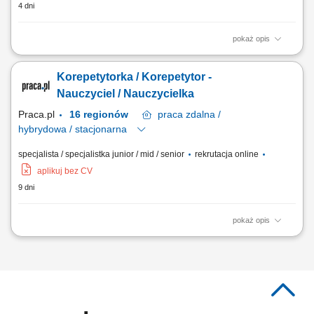
4 dni
pokaż opis
Co dostajesz: Własna stawka godzinowa. Sam decydujesz, ile kosztuje
godzina Twoich zajęć - bez prowizji, bez potrąceń. Twój grafik, Twoje
Korepetytorka / Korepetytor -
zasady. Ustalasz terminy, które Ci odpowiadają - rano, wieczorem, w
weekend. Lekcje online i stacjonarne. Pracujesz skąd chcesz i kiedy
Nauczyciel / Nauczycielka
chcesz - jak ci...
Praca.pl
16 regionów
praca
zdalna /
hybrydowa / stacjonarna
specjalista / specjalistka junior / mid / senior
rekrutacja online
aplikuj bez CV
9 dni
pokaż opis
Opis stanowiska: Prowadzenie prywatnych lekcji i korepetycji w Polsce.
Nauczanie w szerokim zakresie dziedzin (np. języki, nauki ścisłe,
sztuka, sport, wellness). Łączenie się z uczniami za pośrednictwem
największej na świecie platformy edukacyjnej. Dzielenie się swoją
wiedzą i pasją z innymi.