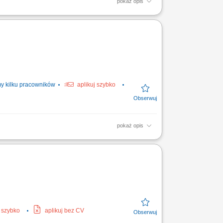
pokaż opis
; Prowadzenie prac przeładunkowych przy
kacją; Optymalne...
y kilku pracowników
aplikuj szybko
pokaż opis
nie części do wagonów kolejowych;
j szybko
aplikuj bez CV