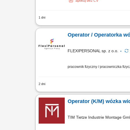
aplikuj bez CV
1 dni
Opis stanowiska: transport materiałów 
produkcyjnych, kontrola terminowości 
Operator / Operatorka w
FLEXIPERSONAL sp. z o.o.
pracownik fizyczny / pracowniczka fizy
2 dni
Opis stanowiska Realizacja wewnętrzne
załadunek aut ciężarowych; Kompletow
Operator (K/M) wózka wi
TIM Tietze Industrie Montage G