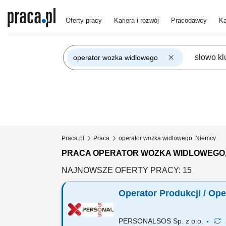
Oferty pracy
Kariera i rozwój
Pracodawcy
Ka
operator wozka widlowego
Praca.pl
Praca
operator wozka widlowego, Niemcy
PRACA OPERATOR WOZKA WIDLOWEGO,
NAJNOWSZE OFERTY PRACY: 15
Operator Produkcji / Op
PERSONALSOS Sp. z o.o.