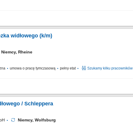
i części między działami produkcyjnymi, obsługa sprzętu transportowego na terenie 
dostaw komponentów na linię, utrzymywanie porządku i bezpieczeństwa w miejscu 
ózka widłowego (k/m)
Niemcy, Rheine
czna
umowa o pracę tymczasową
pełny etat
Szukamy kilku pracowników
go transportu towarów oraz palet przy użyciu wózka widłowego; Obsługa strefy pr
anie asortymentu magazynowego i szykowanie zamówień do wysyłki; Lokowanie ł
dłowego / Schleppera
mbH
Niemcy, Wolfsburg