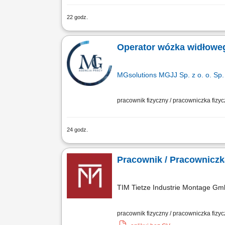
22 godz.
Opis stanowiska Obsługa maszyn i ur
gotowych wyrobów, zabezpieczanie ich 
Operator wózka widłowe
MGsolutions MGJJ Sp. z o. o. Sp. 
pracownik fizyczny / pracowniczka fizy
24 godz.
Opis stanowiska Magazynowanie towar
dalszej wysyłki; Proste prace pomocnic
Pracownik / Pracownicz
TIM Tietze Industrie Montage G
pracownik fizyczny / pracowniczka fizy