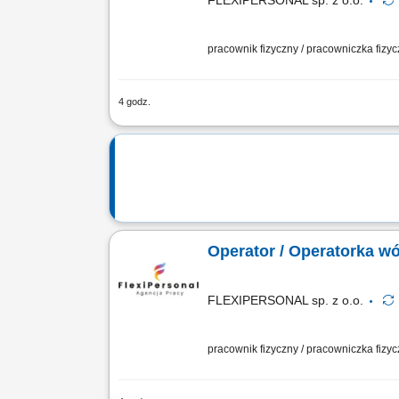
FLEXIPERSONAL sp. z o.o.
pracownik fizyczny / pracowniczka fizy
4 godz.
Twoje zadania: Obsługa wózka widłowe
przygotowywanie zamówień do wysyłki
Operator / Operatorka w
FLEXIPERSONAL sp. z o.o.
pracownik fizyczny / pracowniczka fizy