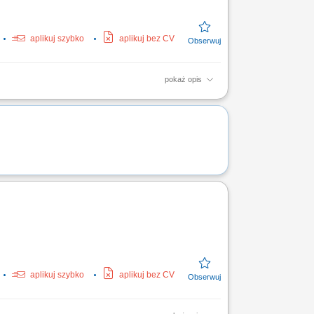
aplikuj szybko
aplikuj bez CV
pokaż opis
odów ciężarowych; Kompletowanie i
 oczekujemy? Doświadczenia w...
aplikuj szybko
aplikuj bez CV