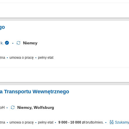
ządzeń służących do bezpiecznego napełniania opakowań różnorodnymi produkt
przed transportem oraz precyzyjne naklejanie etykiet znamionowych. Przeprowadza
go
k.
Niemcy
czna
umowa o pracę
pełny etat
u - załadunek oraz rozładunek towarów dostarczanych do magazynu; Przyjmowani
ze na terenie magazynu logistycznego;
ka Transportu Wewnętrznego
mbH
Niemcy, Wolfsburg
czna
umowa o pracę
pełny etat
9 000 - 10 000 zł
brutto/mies.
Szukamy 