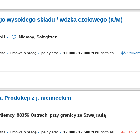
ponentów oraz wyrobów gotowych w przestrzeni magazynu wysokiego składowania
nowanie, weryfikacja i przygotowywanie pakietów wysyłkowych zgodnie ze specyfi
o wysokiego składu / wózka czołowego (K/M)
mbH
Niemcy, Salzgitter
czna
umowa o pracę
pełny etat
10 000 - 12 000 zł
brutto/mies.
Szukam
sokiego składu; obsługa wózków czołowych (frontowych) transport oraz składowa
trzeganie zasad bezpieczeństwa oraz obowiązujących procedur;
 Produkcji z j. niemieckim
Niemcy, 88356 Ostrach, przy granicy ze Szwajcarią
czna
umowa o pracę
pełny etat
12 000 - 12 500 zł
brutto/mies.
apliku