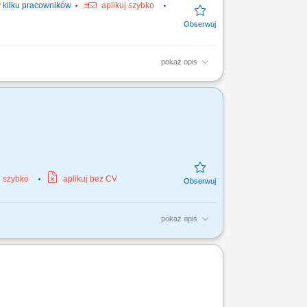
kilku pracowników
aplikuj szybko
pokaż opis
e ciągłości produkcji; realizacja zadań
j; motywacja do...
j szybko
aplikuj bez CV
pokaż opis
iorników (tanków), kontrola jakości