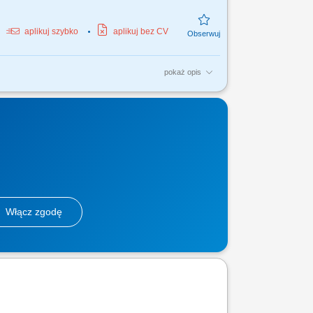
aplikuj szybko
aplikuj bez CV
pokaż opis
ontrola jakość produktów; podstawowa
odukcyjną na...
Włącz zgodę