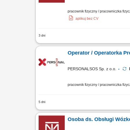
pracownik fizyczny / pracowniczka fizy
aplikuj bez CV
3 dni
Opis stanowiska: obsługa wózka transpo
bieżących zadań magazynowych i logisty
Operator / Operatorka P
PERSONALSOS Sp. z o.o.
pracownik fizyczny / pracowniczka fizy
5 dni
Opis stanowiska: Sterowanie pracą no
technologicznych, czuwanie nad płynno
Osoba ds. Obsługi Wózk