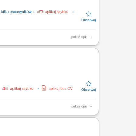
kilku pracowników
aplikuj szybko
pokaż opis
i materiałów na linię produkcyjną, realizacja
aplikuj szybko
aplikuj bez CV
pokaż opis
ia materiałów. Wykonywanie nastaw
ie audytów jakościowych na...