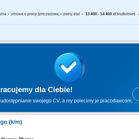
yczna
umowa o pracę tymczasową
pełny etat
13 400 - 14 400 zł
brutto/mies.
 produkcyjnych; ustawianie parametrów procesu i wykonywanie przezbrojenia; k
sport materiałów przy użyciu paleciaka lub wózka; praca z prostą dokumentacją pr
racujemy dla Ciebie!
udostępnianie swojego CV, a my polecimy je pracodawcom.
go (k/m)