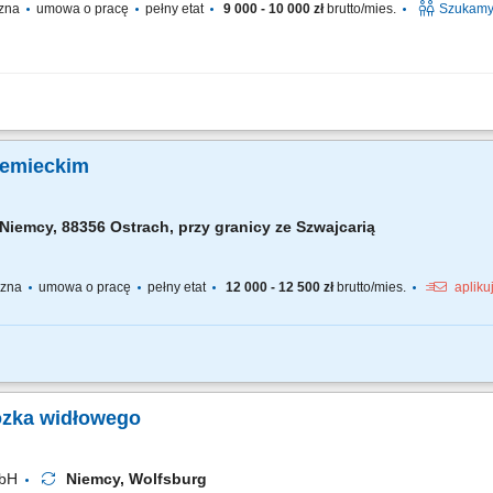
czna
umowa o pracę
pełny etat
9 000 - 10 000 zł
brutto/mies.
Szukamy 
wego lub schleppera; dostarczanie komponentów na linię produkcyjną; zapewnieni
magania prawo jazdy wymagane od każdego kandydata; gotowość do pracy zmianowe
iemieckim
Niemcy, 88356 Ostrach, przy granicy ze Szwajcarią
yczna
umowa o pracę
pełny etat
12 000 - 12 500 zł
brutto/mies.
apliku
tów chemicznych, pakowanie i etykietowanie produktów, załadunek i rozładunek zb
ieczeństwa oraz ochrony środowiska, dbanie o wysokie standardy jakości.
ózka widłowego
mbH
Niemcy, Wolfsburg