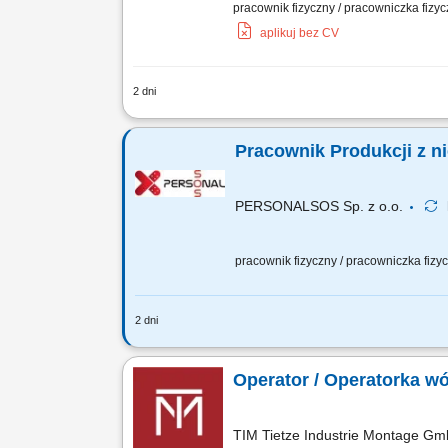
pracownik fizyczny / pracowniczka fizy
aplikuj bez CV
2 dni
Zakres obowiązków obsługa wózka widło
logistycznych na terenie zakładu; Wy
Pracownik Produkcji z n
PERSONALSOS Sp. z o.o.
pracownik fizyczny / pracowniczka fiz
2 dni
Zakres obowiązków: napełnianie produk
wyrobów, przestrzeganie procedur bezp
Operator / Operatorka w
TIM Tietze Industrie Montage G