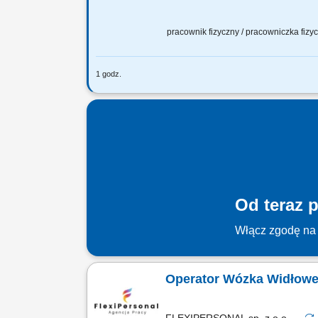
pracownik fizyczny / pracowniczka fiz
1 godz.
Zadania: obsługa nowoczesnych maszyn
konserwacja i czyszczenie maszyn; tran
Od teraz p
Włącz zgodę na 
Operator Wózka Widłowe