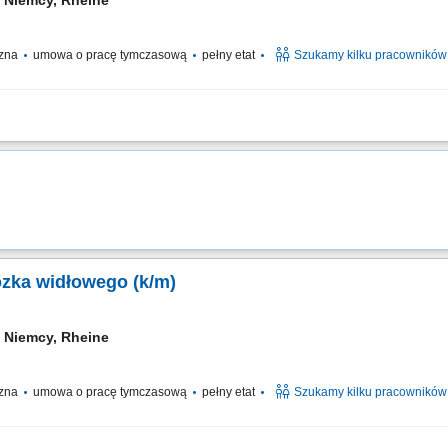
Niemcy, Rheine
czna
umowa o pracę tymczasową
pełny etat
Szukamy kilku pracowników
go oraz transport towarów na terenie magazynu; Załadunek i rozładunek samoch
; Rozmieszczanie towarów oraz obsługa magazynu wysokiego składowania; Czego
ózka widłowego (k/m)
Niemcy, Rheine
czna
umowa o pracę tymczasową
pełny etat
Szukamy kilku pracowników