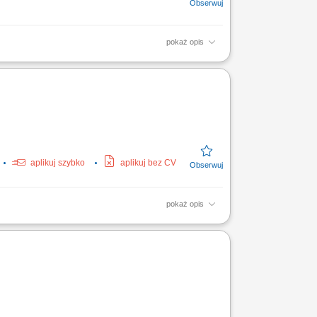
pokaż opis
hali, wspieranie procesów logistycznych i
pracy.
aplikuj szybko
aplikuj bez CV
pokaż opis
zyjęć i wydań, w tym sprawny rozładunek oraz
adunków w...