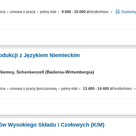
czna
umowa o pracę
pełny etat
9 000 - 10 000 zł
brutto/mies.
Szukamy 
rtowego lub pojazdu logistycznego na terenie zakładu, dostarczanie komponentów 
cznych, dbanie o ciągłość pracy produkcji oraz terminową realizację zadań,...
rodukcji z Językiem Niemieckim
Niemcy, Schenkenzell (Badenia-Wirtembergia)
czna
umowa o pracę tymczasową
pełny etat
13 400 - 14 400 zł
brutto/mies.
woczesnych maszyn w procesie przygotowywania, mieszania oraz konfekcjonowan
ścią cyklu produkcyjnego i reakcja na drobne przestojowe odchylenia. Wykonywan
ów Wysokiego Składu i Czołowych (K/M)