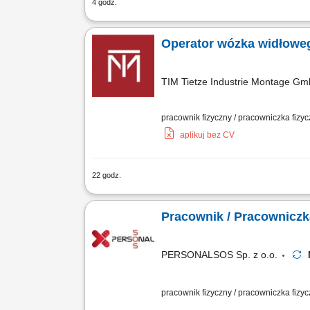
4 godz.
Opis stanowiska Przemieszczanie kom
dostawach i wysyłkach towarowych; Ska
Operator wózka widłoweg
TIM Tietze Industrie Montage G
pracownik fizyczny / pracowniczka fizy
aplikuj bez CV
22 godz.
Zadania: obsługa wózków widłowych wy
załadunek i rozładunek towarów; przes
Pracownik / Pracowniczka
PERSONALSOS Sp. z o.o.
pracownik fizyczny / pracowniczka fizy