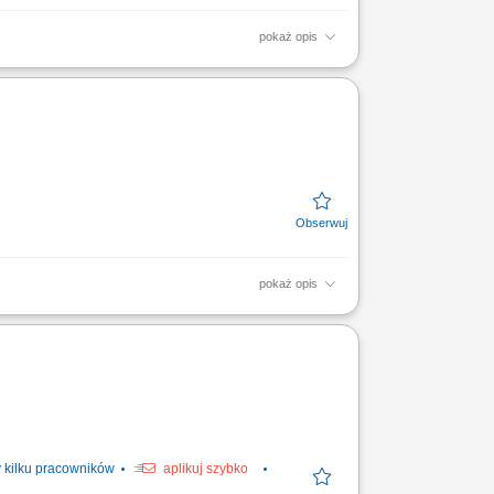
pokaż opis
ami chemicznymi. Kompleksowe pakowanie
nie bieżących kontroli...
pokaż opis
e dostaw; Przygotowywanie towaru do
kilku pracowników
aplikuj szybko