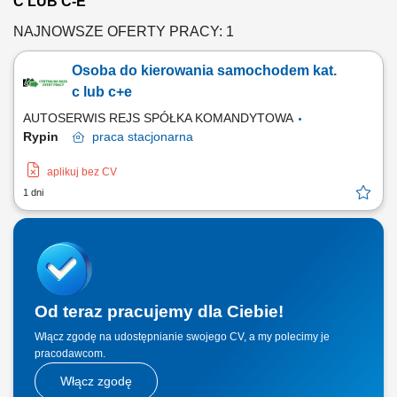
C LUB C-E
NAJNOWSZE OFERTY PRACY: 1
Osoba do kierowania samochodem kat.
c lub c+e
AUTOSERWIS REJS SPÓŁKA KOMANDYTOWA
Rypin
praca
stacjonarna
aplikuj bez CV
1 dni
Od teraz pracujemy dla Ciebie!
Włącz zgodę na udostępnianie swojego CV, a my polecimy je
pracodawcom.
Włącz zgodę