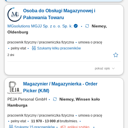
Opis stanowiska Proste prace produkcyjne przy taśmie (np. obsługa
prostych maszyn) Pakowanie napojów; Etykietowanie; Kontrola jakości;
Osoba do Obsługi Magazynowej i
Inne prace pomocnicze;
Pakowania Towaru
MGsolutions MGJJ Sp. z o. o. Sp. k.
Niemcy,
Oldenburg
pracownik fizyczny / pracowniczka fizyczna
umowa o pracę
pełny etat
Szukamy kilku pracowników
2 dni
pokaż opis
Opis stanowiska Proste prace manualne polegające na sortowaniu,
kompletowaniu oraz pakowaniu asortymentu. Ewidencjonowanie i
Magazynier / Magazynierka - Order
prawidłowe układanie produktów na półkach magazynowych zgodnie z
instrukcjami. Dbanie o ogólny porządek na stanowisku pracy oraz
Picker (K/M)
realizacja bieżących zadań pomocniczych.
PEJA Personal GmbH
Niemcy, Winsen koło
Hamburga
pracownik fizyczny / pracowniczka fizyczna
umowa o pracę
pełny etat
11 970 - 13 000 zł
brutto/mies.
Szukamy 15 pracowników
aplikuj szybko