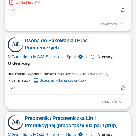
aplikuj bez CV
4 dni
pokaż opis
Opis stanowiska Sprawne realizowanie i kompletowanie zamówień
asortymentu tekstylnego według wskazań systemowych.
Osoba do Pakowania i Prac
Zabezpieczanie towarów, pakowanie przesyłek oraz nanoszenie
oznaczeń logistycznych przed wysyłką do odbiorcy. Bieżące
Pomocniczych
posługiwanie się bezprzewodowym skanerem kodów...
MGsolutions MGJJ Sp. z o. o. Sp. k.
Niemcy,
Oldenburg
pracownik fizyczny / pracowniczka fizyczna
umowa o pracę
pełny etat
Szukamy kilku pracowników
4 dni
pokaż opis
Opis stanowiska Zabezpieczanie oraz ręczne pakowanie różnorodnych
artykułów do opakowań zbiorczych. Odpowiednie układanie,
Pracownik / Pracowniczka Linii
sortowanie oraz przygotowywanie gotowych paczek do dalszego
transportu. Wykonywanie prostych, bieżących prac fizycznych na terenie
Produkcyjnej (praca także dla par / grup)
nowoczesnego centrum logistycznego.
MGsolutions MGJJ Sp. z o. o. Sp. k.
Niemcy,