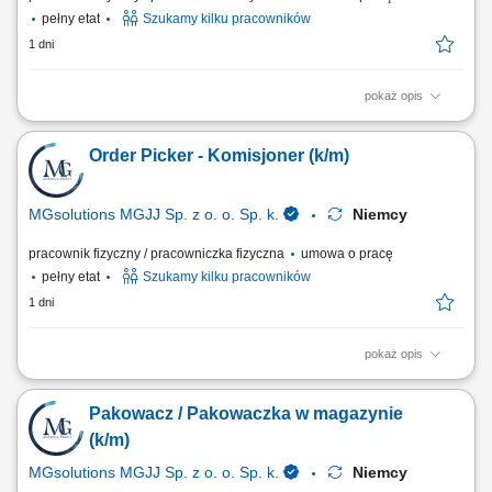
pełny etat
Szukamy kilku pracowników
1 dni
pokaż opis
Opis stanowiska Prace przy linii produkcyjnej - produkcja z czekolady
Pakowanie i układanie towaru; Kontrola jakości; Inne proste prace
Order Picker - Komisjoner (k/m)
pomocnicze na hali produkcyjnej; Znajomość języka oraz
doświadczenie nie są wymagane Mile widziane również pary (wspólne
zakwaterowanie oraz ten sam grafik pracy)
MGsolutions MGJJ Sp. z o. o. Sp. k.
Niemcy
pracownik fizyczny / pracowniczka fizyczna
umowa o pracę
pełny etat
Szukamy kilku pracowników
1 dni
pokaż opis
Opis stanowiska Konfekcjonawanie towaru w magazynie Układanie
towaru; Inne prace pomocnicze;
Pakowacz / Pakowaczka w magazynie
(k/m)
MGsolutions MGJJ Sp. z o. o. Sp. k.
Niemcy