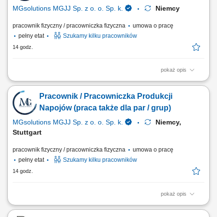
MGsolutions MGJJ Sp. z o. o. Sp. k.
Niemcy
pracownik fizyczny / pracowniczka fizyczna
umowa o pracę
pełny etat
Szukamy kilku pracowników
14 godz.
pokaż opis
Zakres obowiązków: Proste, powtarzalne prace przy linii produkcyjnej
niewymagające doświadczenia. Pakowanie oraz układanie produktów
Pracownik / Pracowniczka Produkcji
zgodnie z wytycznymi. Wsparcie procesu produkcji poprzez prace
pomocnicze. Podstawowa kontrola jakości gotowych wyrobów. Dbanie
Napojów (praca także dla par / grup)
o porządek na stanowisku pracy.
MGsolutions MGJJ Sp. z o. o. Sp. k.
Niemcy,
Stuttgart
pracownik fizyczny / pracowniczka fizyczna
umowa o pracę
pełny etat
Szukamy kilku pracowników
14 godz.
pokaż opis
Twoje zadania: Obsługa prostych procesów produkcyjnych przy taśmie;
Pakowanie gotowych produktów oraz przygotowywanie ich do wysyłki;