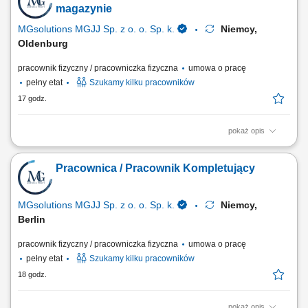
dziale owoców i warzyw (od poniedziałku do niedzieli, sobota wolna + 1
magazynie
dzień w tygodniu,...
MGsolutions MGJJ Sp. z o. o. Sp. k.
Niemcy,
Oldenburg
pracownik fizyczny / pracowniczka fizyczna
umowa o pracę
pełny etat
Szukamy kilku pracowników
17 godz.
pokaż opis
Opis stanowiska Proste prace przy pakowaniu towaru niewymagające
doświadczenia i znajomości języka; Układanie produktów; Inne prace
Pracownica / Pracownik Kompletujący
pomocnicze;
MGsolutions MGJJ Sp. z o. o. Sp. k.
Niemcy,
Berlin
pracownik fizyczny / pracowniczka fizyczna
umowa o pracę
pełny etat
Szukamy kilku pracowników
18 godz.
pokaż opis