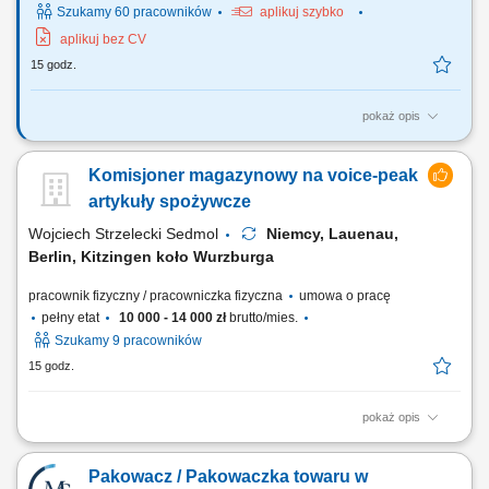
Szukamy 60 pracowników
aplikuj szybko
aplikuj bez CV
15 godz.
pokaż opis
Opis stanowiska Precyzyjne komisjonowanie: zbieranie artykułów
magazynowych z kategorii non-food, dbając o każdy szczegół.
Komisjoner magazynowy na voice-peak
Mistrzostwo w pakowaniu: staranne pakowanie i przygotowywanie
towaru, tak aby bezpiecznie dotarł do celu. Obsługa systemu: intuicyjna
artykuły spożywcze
obsługa prostego systemu...
Wojciech Strzelecki Sedmol
Niemcy, Lauenau,
Berlin, Kitzingen koło Wurzburga
pracownik fizyczny / pracowniczka fizyczna
umowa o pracę
pełny etat
10 000 - 14 000 zł
brutto/mies.
Szukamy 9 pracowników
15 godz.
pokaż opis
Opis stanowiska: Zbieranie towaru w magazynie; Poruszanie się na
małym wózku elektrycznym; Wożenie za sobą palety, na której
Pakowacz / Pakowaczka towaru w
układamy zebrany towar wg pozycji usłyszanej w słuchawce; Praca w