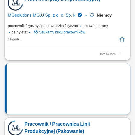
MGsolutions MGJJ Sp. z o. o. Sp. k.
Niemcy
pracownik fizyczny / pracowniczka fizyczna
umowa o pracę
pełny etat
Szukamy kilku pracowników
14 godz.
pokaż opis
Opis stanowiska: Proste i powtarzalne prace produkcyjne
niewymagające doświadczenia Pakowanie / układanie produkutów;
Inne prace pomocniczne, np. podstawowa kontrola jakości;
Pracownik / Pracownica Linii
Produkcyjnej (Pakowanie)