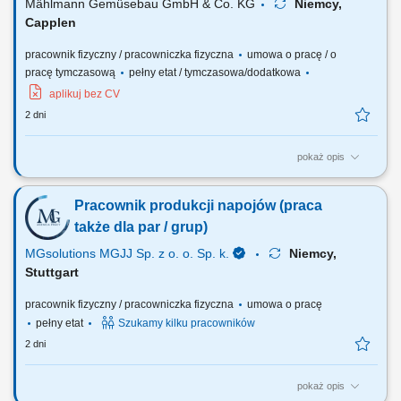
Mählmann Gemüsebau GmbH & Co. KG
Niemcy,
Capplen
pracownik fizyczny / pracowniczka fizyczna
umowa o pracę / o
pracę tymczasową
pełny etat / tymczasowa/dodatkowa
aplikuj bez CV
2 dni
pokaż opis
Praca sezonowa - sadzenie, zbiór warzyw od 12 sierpnia 2026 Wymiar
pracy: sezonowa, umowa o pracę Opis stanowiska: Praca odbywa się w
Pracownik produkcji napojów (praca
systemie akordu grupowego, indywidualnego (zbiór warzyw, sadzenie)
oraz na godziny (od 13,90€/godz. netto-inne prace np. kierowca,
także dla par / grup)
brygadzista,…) Wymagania:...
MGsolutions MGJJ Sp. z o. o. Sp. k.
Niemcy,
Stuttgart
pracownik fizyczny / pracowniczka fizyczna
umowa o pracę
pełny etat
Szukamy kilku pracowników
2 dni
pokaż opis