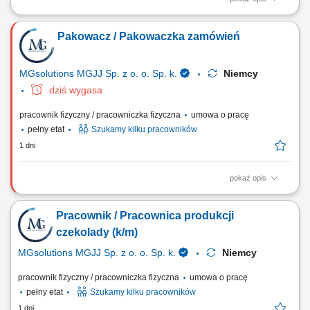
Zakres obowiązków: Kompletowanie zamówień w nowoczesnym
magazynie logistycznym. Pakowanie i układanie towarów. Proste prace
Pakowacz / Pakowaczka zamówień
magazynowe wspierające proces logistyczny. Praca na systemie w
języku polskim.
MGsolutions MGJJ Sp. z o. o. Sp. k.
Niemcy
dziś wygasa
pracownik fizyczny / pracowniczka fizyczna
umowa o pracę
pełny etat
Szukamy kilku pracowników
1 dni
pokaż opis
Opis stanowiska: Zbieranie towarów z asortymentu codziennego użytku
zgodnie z bieżącymi dyspozycjami systemowymi. Układanie i
Pracownik / Pracownica produkcji
zabezpieczanie przesyłek na paletach w magazynie dystrybucyjnym
znanej sieci handlowej. Realizacja prostych zadań magazynowo-
czekolady (k/m)
porządkowych w przyjaznym,...
MGsolutions MGJJ Sp. z o. o. Sp. k.
Niemcy
pracownik fizyczny / pracowniczka fizyczna
umowa o pracę
pełny etat
Szukamy kilku pracowników
1 dni