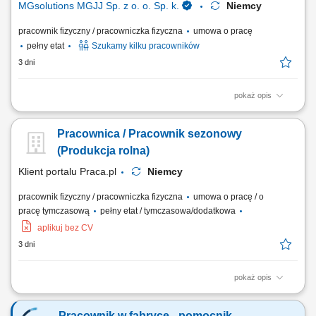
MGsolutions MGJJ Sp. z o. o. Sp. k.
Niemcy
pracownik fizyczny / pracowniczka fizyczna
umowa o pracę
pełny etat
Szukamy kilku pracowników
3 dni
pokaż opis
Zakres obowiązków: Pakowanie i układanie towarów (części i
komponenty automotive) Kontrola jakości pakowanych elementów;
Pracownica / Pracownik sezonowy
Wykonywanie podstawowych prac pomocniczych w magazynieZakres
obowiązków:
(Produkcja rolna)
Klient portalu Praca.pl
Niemcy
pracownik fizyczny / pracowniczka fizyczna
umowa o pracę / o
pracę tymczasową
pełny etat / tymczasowa/dodatkowa
aplikuj bez CV
3 dni
pokaż opis
sadzenie, zbiór, sortowanie, pakowanie i mycie warzyw; praca na polu i
w hali (zależnie od rodzaju pracy) możliwość pracy w systemie akordu
Pracownik w fabryce - pomocnik