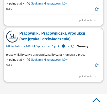
pełny etat
Szukamy kilku pracowników
8 dni
pokaż opis
Na czym polega praca? Zbieranie i kompletowanie zamówień
magazynowych. Pakowanie produktów i prace pomocnicze. Praca w
Pracownik / Pracowniczka Produkcji
nowoczesnym centrum logistycznym z systemem w języku polskim.
(bez języka i doświadczenia)
MGsolutions MGJJ Sp. z o. o. Sp. k.
Niemcy
pracownik fizyczny / pracowniczka fizyczna
umowa o pracę
pełny etat
Szukamy kilku pracowników
9 dni
pokaż opis
Opis stanowiska: Realizowanie lekkich czynności pomocniczych przy
wytwarzaniu podzespołów dla sektora samochodowego; Układanie,
zabezpieczanie oraz pakowanie asortymentu zgodnie z instrukcją
wysyłkową; Pomocnicza obsługa maszyn i stanowisk produkcyjnych w
nowoczesnym zakładzie; Dbanie o...