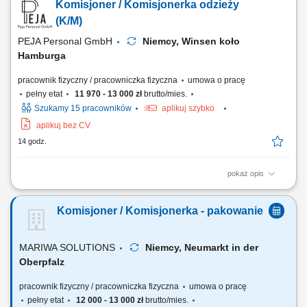
Komisjoner / Komisjonerka odzieży
Naklejanie etykiet i kontrola poprawności oznaczeń; Kontrola jakości
wyrobów; Wsparcie prac pomocniczych na hali produkcyjnej;
(K/M)
PEJA Personal GmbH
Niemcy, Winsen koło
Hamburga
pracownik fizyczny / pracowniczka fizyczna
umowa o pracę
pełny etat
11 970 - 13 000 zł
brutto/mies.
Szukamy 15 pracowników
aplikuj szybko
aplikuj bez CV
14 godz.
pokaż opis
Zadania: Komisjonowanie i kompletowanie zamówień odzieży zgodnie
z wytycznymi. Przygotowywanie produktów do wysyłki, w tym
Komisjoner / Komisjonerka - pakowanie
pakowanie i etykietowanie. Obsługa skanera magazynowego oraz
innych urządzeń wspierających pracę. Dbałość o porządek i
organizację stanowiska pracy oraz...
MARIWA SOLUTIONS
Niemcy, Neumarkt in der
Oberpfalz
pracownik fizyczny / pracowniczka fizyczna
umowa o pracę
pełny etat
12 000 - 13 000 zł
brutto/mies.