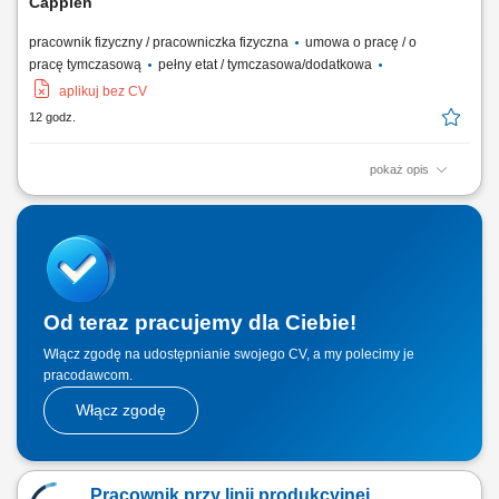
Capplen
pracownik fizyczny / pracowniczka fizyczna
umowa o pracę / o
pracę tymczasową
pełny etat / tymczasowa/dodatkowa
aplikuj bez CV
12 godz.
pokaż opis
Opis stanowiska: Praca przy zbieraniu warzyw zarówno grupowo, jak i
indywidualnie, oraz inne prace po 13,90 €/godz. netto. Zakres
obowiązków: Sadzenie, zbieranie, pakowanie, sortowanie i mycie
warzyw. Praca na polu oraz w hali. Wymagania: Dyspozycja na okres
umowy. Dobra kondycja fizyczna....
Od teraz pracujemy dla Ciebie!
Włącz zgodę na udostępnianie swojego CV, a my polecimy je
pracodawcom.
Włącz zgodę
Pracownik przy linii produkcyjnej