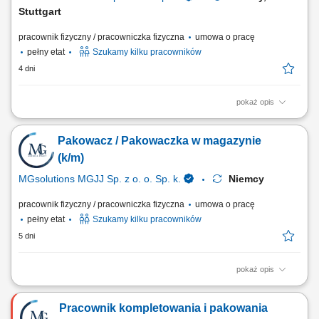
Stuttgart
pracownik fizyczny / pracowniczka fizyczna
umowa o pracę
pełny etat
Szukamy kilku pracowników
4 dni
pokaż opis
Zakres obowiązków: Wykonywanie prostych prac produkcyjnych przy
linii produkcyjnej; Obsługa podstawowych urządzeń i maszyn
Pakowacz / Pakowaczka w magazynie
produkcyjnych; Pakowanie oraz etykietowanie napojów; Kontrola
jakości produktów; Realizacja bieżących prac pomocniczych na terenie
(k/m)
zakładu;
MGsolutions MGJJ Sp. z o. o. Sp. k.
Niemcy
pracownik fizyczny / pracowniczka fizyczna
umowa o pracę
pełny etat
Szukamy kilku pracowników
5 dni
pokaż opis
Opis stanowiska Pakowanie i układanie towaru - magazyn z częściami i
komponentami z branży automative Kontrola jakości; Inne prace
Pracownik kompletowania i pakowania
pomocnicze;