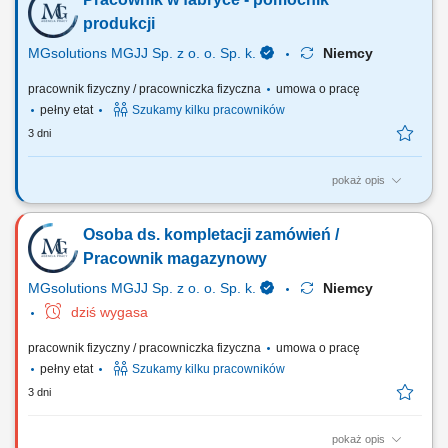
grupowego, indywidualnego lub na godziny;
produkcji
MGsolutions MGJJ Sp. z o. o. Sp. k.
Niemcy
pracownik fizyczny / pracowniczka fizyczna
umowa o pracę
pełny etat
Szukamy kilku pracowników
3 dni
pokaż opis
Opis stanowiska Proste prace produkcyjne w fabryce części dla branży
samochodowej nie wymagające znajomości języka ani doświadczenia
Osoba ds. kompletacji zamówień /
Pakowanie towaru; Inne prace pomocnicze;
Pracownik magazynowy
MGsolutions MGJJ Sp. z o. o. Sp. k.
Niemcy
dziś wygasa
pracownik fizyczny / pracowniczka fizyczna
umowa o pracę
pełny etat
Szukamy kilku pracowników
3 dni
pokaż opis