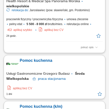
Health Resort & Medical Spa Panorama Morska
wielkopolskie
relokacja do:
Jarosławiec (pow. sławieński, gm. Postomino)
pracownik fizyczny / pracowniczka fizyczna
umowa zlecenie
pełny etat
5 500 - 8 000 zł
brutto/mies.
rekrutacja online
aplikuj szybko
aplikuj bez CV
24 godz.
pokaż opis
Zakres obowiązków: pomoc w przygotowywaniu posiłków;
przestrzeganie systemu HACCP; dbanie o czystość i higienę pracy;
Pomoc kuchenna
zmywanie naczyń;
Usługi Gastronomiczne Grzegorz Budasz
Środa
Wielkopolska
praca
stacjonarna
aplikuj bez CV
1 dni
Pomoc kuchenna (k/m)