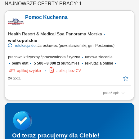
NAJNOWSZE OFERTY PRACY: 1
Pomoc Kuchenna
Health Resort & Medical Spa Panorama Morska
wielkopolskie
relokacja do:
Jarosławiec (pow. sławieński, gm. Postomino)
pracownik fizyczny / pracowniczka fizyczna
umowa zlecenie
pełny etat
5 500 - 8 000 zł
brutto/mies.
rekrutacja online
aplikuj szybko
aplikuj bez CV
24 godz.
pokaż opis
Zakres obowiązków: pomoc w przygotowywaniu posiłków;
przestrzeganie systemu HACCP; dbanie o czystość i higienę pracy;
zmywanie naczyń;
Od teraz pracujemy dla Ciebie!