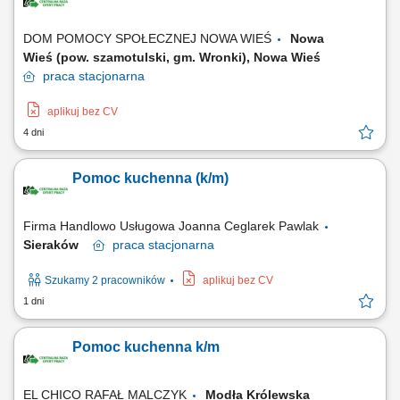
DOM POMOCY SPOŁECZNEJ NOWA WIEŚ
Nowa
Wieś (pow. szamotulski, gm. Wronki), Nowa Wieś
praca
stacjonarna
aplikuj bez CV
4 dni
Pomoc kuchenna (k/m)
Firma Handlowo Usługowa Joanna Ceglarek Pawlak
Sieraków
praca
stacjonarna
Szukamy 2 pracowników
aplikuj bez CV
1 dni
Pomoc kuchenna k/m
EL CHICO RAFAŁ MALCZYK
Modła Królewska