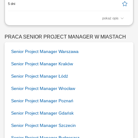
5 dni
pokaż opis
Zakres obowiązków: Tworzenie i rozwój długofalowej strategii
kreatywnej wspierającej cele biznesowe i marketingowe.
Odpowiedzialność za kierunki rozwoju marki, jej pozycjonowania oraz
PRACA SENIOR PROJECT MANAGER W MIASTACH
strategii brandingowej. Nadzór nad spójnym wdrożeniem strategii marki
we wszystkich kanałach i punktach...
Senior Project Manager Warszawa
Senior Project Manager Kraków
Senior Project Manager Łódź
Senior Project Manager Wrocław
Senior Project Manager Poznań
Senior Project Manager Gdańsk
Senior Project Manager Szczecin
Senior Project Manager Bydgoszcz