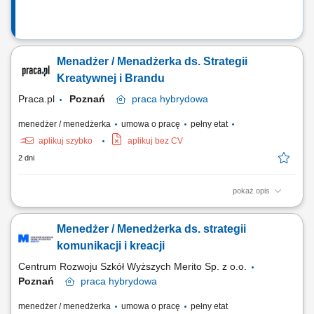
Menadżer / Menadżerka ds. Strategii
Kreatywnej i Brandu
Praca.pl
Poznań
praca
hybrydowa
menedżer / menedżerka
umowa o pracę
pełny etat
aplikuj szybko
aplikuj bez CV
2 dni
pokaż opis
Zakres obowiązków: Tworzenie i realizacja długofalowej strategii
kreatywnej oraz pozycjonowania marki; Tworzenie koncepcji
Menedżer / Menedżerka ds. strategii
komunikacji (big ideas) budujących rozpoznawalność i przewagę
rynkową; Nadzór nad spójnością marki we wszystkich kanałach
komunikacji i kreacji
komunikacji oraz dbaniem o standardy...
Centrum Rozwoju Szkół Wyższych Merito Sp. z o.o.
Poznań
praca
hybrydowa
menedżer / menedżerka
umowa o pracę
pełny etat