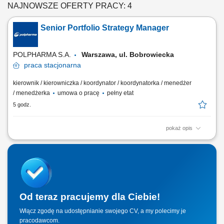
NAJNOWSZE OFERTY PRACY: 4
Senior Portfolio Strategy Manager
POLPHARMA S.A.
Warszawa, ul. Bobrowiecka
praca
stacjonarna
kierownik / kierowniczka / koordynator / koordynatorka / menedżer
/ menedżerka
umowa o pracę
pełny etat
5 godz.
pokaż opis
We are looking for an experienced and highly driven Senior Strategic
Portfolio Manager to join our Group Portfolio Management Team. In this
role, you will take the lead in driving and coordinating new product
opportunities for the Rx Polpharma pipeline, ensuring a strong and
sustainable product mix...
Od teraz pracujemy dla Ciebie!
Włącz zgodę na udostępnianie swojego CV, a my polecimy je
pracodawcom.