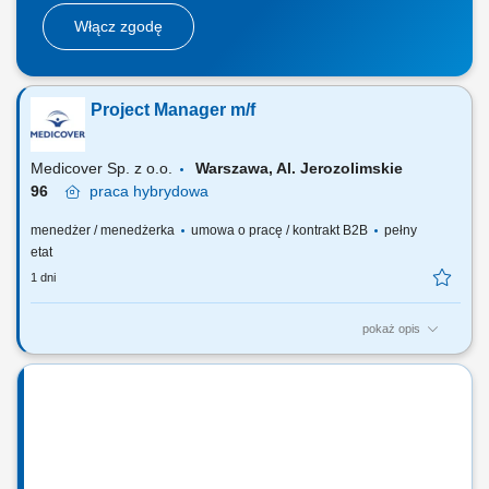
Włącz zgodę
Project Manager m/f
Medicover Sp. z o.o.
Warszawa, Al. Jerozolimskie
96
praca
hybrydowa
menedżer / menedżerka
umowa o pracę / kontrakt B2B
pełny
etat
1 dni
pokaż opis
Zakres obowiązków: Samodzielne prowadzenie złożonych projektów i
programów IT end‑to‑end (zakres, harmonogram, budżet, zasoby).
Przygotowanie business case i uzasadnień projektowych we
współpracy z biznesem. Koordynacja zespołów projektowych oraz
dostawców zewnętrznych....