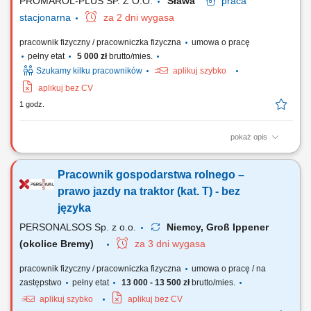
PROMAROL-PLUS SP. Z O.O.
Sława
praca
stacjonarna
za 2 dni wygasa
pracownik fizyczny / pracowniczka fizyczna
umowa o pracę
pełny etat
5 000 zł
brutto/mies.
Szukamy kilku pracowników
aplikuj szybko
aplikuj bez CV
1 godz.
pokaż opis
Opis stanowiska: utrzymanie czystości na terenie instalacji i w jej
otoczeniu; pomoc przy obsłudze urządzeń do przekształcania
Pracownik gospodarstwa rolnego –
odpadów; monitorowanie przebiegu pracy maszyn według ustalonych
norm; udział w przygotowaniu materiału do procesu; bieżące
prawo jazdy na traktor (kat. T) - bez
zgłaszanie awarii oraz wykonywanie...
języka
PERSONALSOS Sp. z o.o.
Niemcy, Groß Ippener
(okolice Bremy)
za 3 dni wygasa
pracownik fizyczny / pracowniczka fizyczna
umowa o pracę / na
zastępstwo
pełny etat
13 000 - 13 500 zł
brutto/mies.
aplikuj szybko
aplikuj bez CV