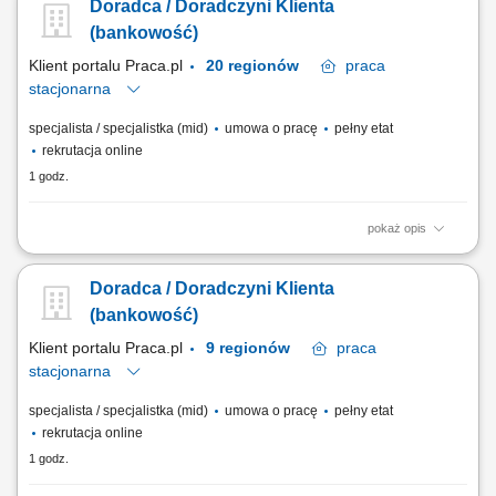
Doradca / Doradczyni Klienta
(bankowość)
Klient portalu Praca.pl
20 regionów
praca
stacjonarna
specjalista / specjalistka (mid)
umowa o pracę
pełny etat
rekrutacja online
1 godz.
pokaż opis
obsługa klientów; utrzymywanie dobrych relacji z klientami; realizacja
celów sprzedażowych; dbałość o wysoką jakość obsługi klientów oraz
Doradca / Doradczyni Klienta
firm;
(bankowość)
Klient portalu Praca.pl
9 regionów
praca
stacjonarna
specjalista / specjalistka (mid)
umowa o pracę
pełny etat
rekrutacja online
1 godz.