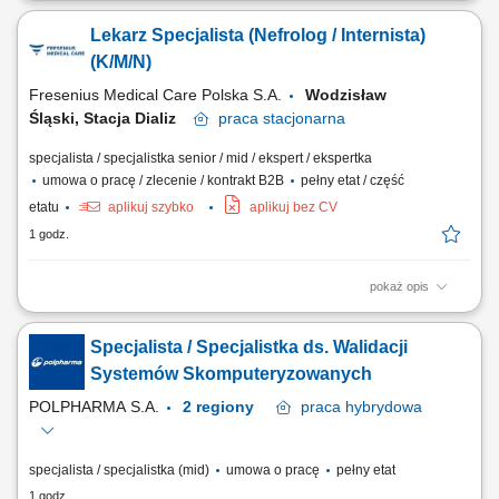
nerek - od wczesnych stadiów przewlekłej choroby nerek, przez
Lekarz Specjalista (Nefrolog / Internista)
schyłkową niewydolność nerek, aż po monitorowanie powikłań
narządowych; Nadzorowanie indywidualnych planów leczenia,
(K/M/N)
obejmujących: kwalifikację do dializ, dobór...
Fresenius Medical Care Polska S.A.
Wodzisław
Śląski, Stacja Dializ
praca
stacjonarna
specjalista / specjalistka senior / mid / ekspert / ekspertka
umowa o pracę / zlecenie / kontrakt B2B
pełny etat / część
etatu
aplikuj szybko
aplikuj bez CV
1 godz.
pokaż opis
Opis stanowiska: Kompleksowa opieka nad pacjentami z chorobami
nerek - od wczesnych stadiów przewlekłej choroby nerek, przez
Specjalista / Specjalistka ds. Walidacji
schyłkową niewydolność nerek, aż po monitorowanie powikłań
narządowych; Nadzorowanie indywidualnych planów leczenia,
Systemów Skomputeryzowanych
obejmujących: kwalifikację do dializ, dobór...
POLPHARMA S.A.
2 regiony
praca
hybrydowa
specjalista / specjalistka (mid)
umowa o pracę
pełny etat
1 godz.