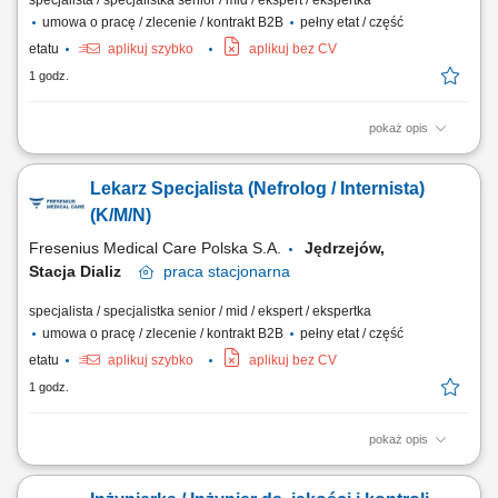
specjalista / specjalistka senior / mid / ekspert / ekspertka
umowa o pracę / zlecenie / kontrakt B2B
pełny etat / część
etatu
aplikuj szybko
aplikuj bez CV
1 godz.
pokaż opis
Zadania: Diagnostyka, profilaktyka i leczenie pacjentów z
niewydolnością nerek oraz prowadzenie terapii nerkozastępczych.
Lekarz Specjalista (Nefrolog / Internista)
Przygotowywanie chorych do procedur transplantacyjnych i
koordynacja planów leczenia. Współpraca z interdyscyplinarnym
(K/M/N)
zespołem medycznym i wspieranie pacjentów w...
Fresenius Medical Care Polska S.A.
Jędrzejów,
Stacja Dializ
praca
stacjonarna
specjalista / specjalistka senior / mid / ekspert / ekspertka
umowa o pracę / zlecenie / kontrakt B2B
pełny etat / część
etatu
aplikuj szybko
aplikuj bez CV
1 godz.
pokaż opis
Zadania: Diagnostyka, profilaktyka i leczenie pacjentów z
niewydolnością nerek oraz prowadzenie terapii nerkozastępczych.