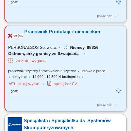
1 godz.
pokaż opis
Zakres obowiązków: przygotowanie i rozwijanie mat wegetacyjnych na
polu, pakowanie mat na palety, workowanie nawozów, obsługa maszyn
Pracownik Produkcji z niemieckim
rolniczych.
PERSONALSOS Sp. z o.o.
Niemcy, 88356
Ostrach, przy granicy ze Szwajcarią
za 3 dni wygasa
pracownik fizyczny / pracowniczka fizyczna
umowa o pracę
pełny etat
12 000 - 12 500 zł
brutto/mies.
aplikuj szybko
aplikuj bez CV
1 godz.
pokaż opis
Zakres obowiązków: napełnianie produktów chemicznych, pakowanie i
etykietowanie produktów, załadunek i rozładunek zbiorników (tanków),
Specjalista / Specjalistka ds. Systemów
kontrola jakości wyrobów, przestrzeganie procedur bezpieczeństwa
oraz ochrony środowiska, dbanie o wysokie standardy jakości.
Skomputeryzowanych