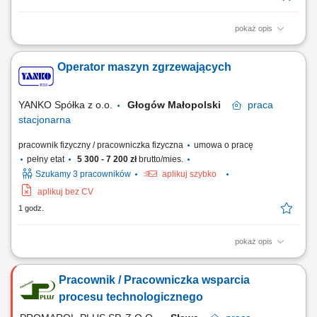
pokaż opis
Co będziesz robić? Pomagać drukarzowi przy przygotowaniu maszyny
– matryce, farby, folie. Przynosić, znosić, podawać – ale z głową i
Operator maszyn zgrzewających
dokładnością. Dbać o czystość stanowiska, sprzęt i porządek na
zmianie. Uczyć się, jak działa maszyna fleksograficzna – i z czasem
sam ją...
YANKO Spółka z o.o.
Głogów Małopolski
praca
stacjonarna
pracownik fizyczny / pracowniczka fizyczna
umowa o pracę
pełny etat
5 300 - 7 200 zł
brutto/mies.
Szukamy 3 pracowników
aplikuj szybko
aplikuj bez CV
1 godz.
pokaż opis
Co będziesz robić? Obsługiwać maszynę do zgrzewania folii – ustawiać
parametry, pilnować jakości. Wymieniać formatki, kontrolować nadruki i
Pracownik / Pracowniczka wsparcia
gotowy zgrzew. Pracować w zespole – z magazynem, drukarzami,
planistami. Dbać o czystość, porządek i bezpieczeństwo na stanowisku.
procesu technologicznego
Notować,...