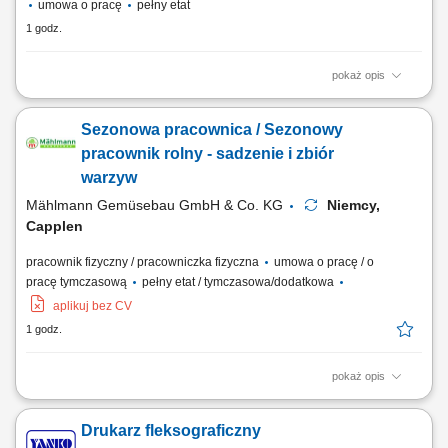
umowa o pracę
pełny etat
1 godz.
pokaż opis
Aktywne pozyskiwanie klientów i budowanie z nimi długofalowych
relacji. Diagnozowanie potrzeb klientów i dopasowywanie
Sezonowa pracownica / Sezonowy
odpowiednich rozwiązań finansowych. Sprzedaż produktów
bankowych, w tym funduszy inwestycyjnych. Operacyjna obsługa
pracownik rolny - sadzenie i zbiór
klientów indywidualnych i firm z sektora MŚP....
warzyw
Mählmann Gemüsebau GmbH & Co. KG
Niemcy,
Capplen
pracownik fizyczny / pracowniczka fizyczna
umowa o pracę / o
pracę tymczasową
pełny etat / tymczasowa/dodatkowa
aplikuj bez CV
1 godz.
pokaż opis
Opis stanowiska: Praca przy zbieraniu warzyw zarówno grupowo, jak i
indywidualnie, oraz inne prace po 13,90 €/godz. netto. Zakres
Drukarz fleksograficzny
obowiązków: Sadzenie, zbieranie, pakowanie, sortowanie i mycie