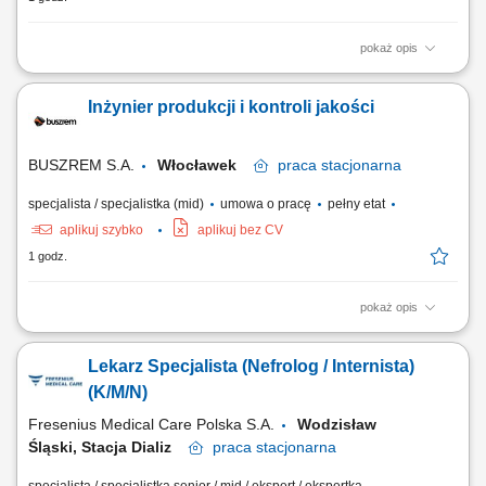
pokaż opis
Zakres obowiązków: Zapewnienie prawidłowego funkcjonowania
systemów informatycznych wspierających procesy produkcyjne.
Inżynier produkcji i kontroli jakości
Zarządzanie i rozwój obszaru Track&Trace, serializacji oraz agregacji
danych produkcyjnych. Analiza zgłoszeń i problemów użytkowników
oraz współpraca przy ich...
BUSZREM S.A.
Włocławek
praca
stacjonarna
specjalista / specjalistka (mid)
umowa o pracę
pełny etat
aplikuj szybko
aplikuj bez CV
1 godz.
pokaż opis
Kandydat będzie odpowiedzialny za powierzone zadania:
Koordynowanie produkcji zgodnie z warunkami technicznymi kontraktu,
Lekarz Specjalista (Nefrolog / Internista)
Kontrola poprawności wykonania elementów prefabrykowanych,
Kontrola prac montażowych, Prowadzenie inspekcji budowy,
(K/M/N)
Przeprowadzanie rozliczeń projektów.
Fresenius Medical Care Polska S.A.
Wodzisław
Śląski, Stacja Dializ
praca
stacjonarna