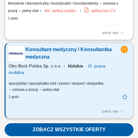
kierownik / kierowniczka / koordynator / koordynatorka
umowa o
pracę
pełny etat
aplikuj szybko
aplikuj bez CV
1 godz.
pokaż opis
Zadania: Planowanie oraz terminowe realizowanie przeglądów
technicznych zgodnie z rocznym harmonogramem; Koordynowanie
Konsultant medyczny / Konsultantka
pracy własnej, technika oraz podwykonawców w celu zachowania
wysokiej jakości serwisu; Wdrażanie nowoczesnych rozwiązań
medyczna
rynkowych i ciągłe podnoszenie standardów...
Otto Bock Polska Sp. z o.o.
łódzkie
praca
mobilna
specjalista / specjalistka mid / senior / ekspert / ekspertka
umowa o pracę
pełny etat
1 godz.
pokaż opis
Do Twoich obowiązków będzie należało: Promowanie produktów i
usług Firmy na podległym obszarze (woj. łódzkie); Budowanie i
utrzymywanie współpracy ze środowiskiem medycznym,
ZOBACZ WSZYSTKIE OFERTY
reprezentowanie firmy; Prowadzenie prezentacji produktowych i