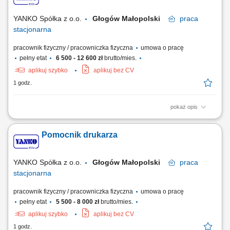
warzyw. Praca na polu oraz w hali. Wymagania: Dyspozycja na okres
umowy. Dobra kondycja fizyczna....
YANKO Spółka z o.o.
Głogów Małopolski
praca
stacjonarna
pracownik fizyczny / pracowniczka fizyczna
umowa o pracę
pełny etat
6 500 - 12 600 zł
brutto/mies.
aplikuj szybko
aplikuj bez CV
1 godz.
pokaż opis
Co będziesz robić? Obsługiwać maszynę fleksograficzną (8-kolorową).
Zakładać matryce, ustawiać kolory, dopasowywać, sprawdzać jakość
Pomocnik drukarza
nadruku. Dbać o czystość, dokładność i porządek na stanowisku.
Wprowadzać dane do systemu, współpracować z pomocnikiem i innymi
operatorami...
YANKO Spółka z o.o.
Głogów Małopolski
praca
stacjonarna
pracownik fizyczny / pracowniczka fizyczna
umowa o pracę
pełny etat
5 500 - 8 000 zł
brutto/mies.
aplikuj szybko
aplikuj bez CV
1 godz.