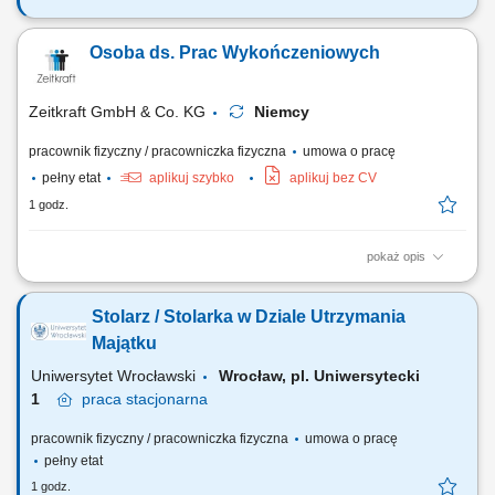
Zakres obowiązków Konsultacje psychologiczne dla
studentów/doktorantów/pracowników Uniwersytetu Wrocławskiego.
Osoba ds. Prac Wykończeniowych
Interwencja kryzysowa, wsparcie i psychoedukacja. Prowadzenie
dokumentacji zgodnie ze standardami. Współpraca z zespołem BWD.
Wykształcenie Wyższe kierunkowe, studia magisterskie...
Zeitkraft GmbH & Co. KG
Niemcy
pracownik fizyczny / pracowniczka fizyczna
umowa o pracę
pełny etat
aplikuj szybko
aplikuj bez CV
1 godz.
pokaż opis
Opis stanowiska: Samodzielne wykonywanie prac malarskich
(tradycyjnych i natryskowych), Realizacja prac tapeciarskich (różne typy
Stolarz / Stolarka w Dziale Utrzymania
tapet, m.in. flizelina), Przygotowanie powierzchni pod wykończenie:
szpachlowanie, szlifowanie, gruntowanie, Dbanie o jakość wykonania i
Majątku
estetykę realizowanych...
Uniwersytet Wrocławski
Wrocław, pl. Uniwersytecki
1
praca
stacjonarna
pracownik fizyczny / pracowniczka fizyczna
umowa o pracę
pełny etat
1 godz.