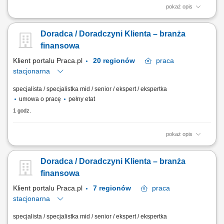
pokaż opis
obsługa klientów; utrzymywanie dobrych relacji z klientami; realizacja
celów sprzedażowych; dbałość o wysoką jakość obsługi klientów oraz
Doradca / Doradczyni Klienta – branża
firm;
finansowa
Klient portalu Praca.pl
20 regionów
praca
stacjonarna
specjalista / specjalistka mid / senior / ekspert / ekspertka
umowa o pracę
pełny etat
1 godz.
pokaż opis
Aktywne pozyskiwanie klientów i budowanie z nimi długofalowych
relacji. Diagnozowanie potrzeb klientów i dopasowywanie
Doradca / Doradczyni Klienta – branża
odpowiednich rozwiązań finansowych. Sprzedaż produktów
bankowych, w tym funduszy inwestycyjnych. Operacyjna obsługa
finansowa
klientów indywidualnych i firm z sektora MŚP....
Klient portalu Praca.pl
7 regionów
praca
stacjonarna
specjalista / specjalistka mid / senior / ekspert / ekspertka