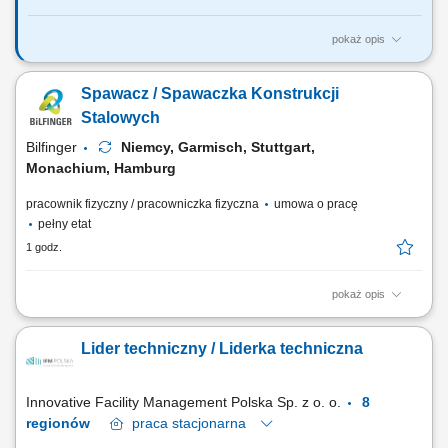
pokaż opis
Główne obowiązki Wykonywanie prac stolarskich oraz prowadzenie
przeglądów konserwacyjnych budynków na wyznaczonym rejonie.
Spawacz / Spawaczka Konstrukcji
Usuwanie awarii stolarskich. Wykonywanie poleceń służbowych w
ramach swoich obowiązków. Pobieranie z magazynu i rozliczanie
Stalowych
materiałów użytych do wykonania prac.
Bilfinger
Niemcy, Garmisch, Stuttgart,
Monachium, Hamburg
pracownik fizyczny / pracowniczka fizyczna
umowa o pracę
pełny etat
1 godz.
pokaż opis
Opis stanowiska: Spawanie konstrukcji stalowych oraz elementów
wykorzystywanych w maszynach budowlanych. Przygotowywanie
Lider techniczny / Liderka techniczna
materiałów do spawania zgodnie z dokumentacją techniczną.
Wykonywanie napraw maszyn i urządzeń pracujących na placach
budowy. Diagnozowanie oraz usuwanie usterek układów...
Innovative Facility Management Polska Sp. z o. o.
8
regionów
praca
stacjonarna