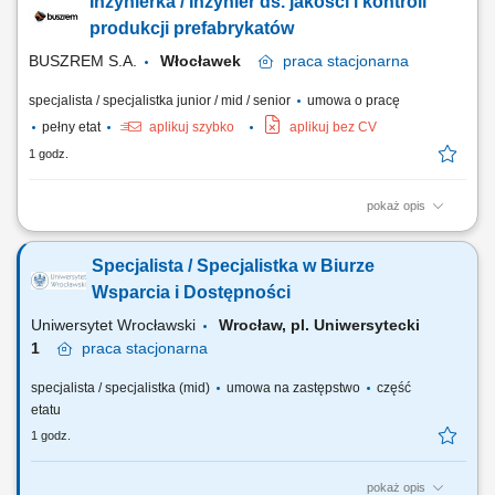
Inżynierka / Inżynier ds. jakości i kontroli
Przygotowywanie chorych do procedur transplantacyjnych i
koordynacja planów leczenia. Współpraca z interdyscyplinarnym
produkcji prefabrykatów
zespołem medycznym i wspieranie pacjentów w...
BUSZREM S.A.
Włocławek
praca
stacjonarna
specjalista / specjalistka junior / mid / senior
umowa o pracę
pełny etat
aplikuj szybko
aplikuj bez CV
1 godz.
pokaż opis
Opis stanowiska: Nadzór nad produkcją prefabrykatów zgodnie z
dokumentacją techniczną i kontraktami. Kontrola jakości wykonania
Specjalista / Specjalistka w Biurze
elementów prefabrykowanych oraz prac montażowych. Prowadzenie
inspekcji budowy i udział w rozliczeniach projektów. Koordynacja pracy
Wsparcia i Dostępności
zespołu i zapewnienie...
Uniwersytet Wrocławski
Wrocław, pl. Uniwersytecki
1
praca
stacjonarna
specjalista / specjalistka (mid)
umowa na zastępstwo
część
etatu
1 godz.
pokaż opis