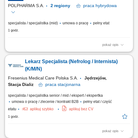
POLPHARMA S.A.
2 regiony
praca
hybrydowa
specjalista / specjalistka (mid)
umowa o pracę
pełny etat
1 godz.
pokaż opis
Twój zakres obowiązków: Nadzór nas procesami serializacji i agregacji
w obszarze Operacji Przemysłowych; Administracja systemem
Lekarz Specjalista (Nefrolog / Internista)
Track&Trace – poziomy L2, L3; Nadzór nad procesem wymiany danych
serializacyjnych pomiędzy Polpharmą, a podmiotami zewnętrznymi;
(K/M/N)
Wsparcie dla biznesu na polu...
Fresenius Medical Care Polska S.A.
Jędrzejów,
Stacja Dializ
praca
stacjonarna
specjalista / specjalistka senior / mid / ekspert / ekspertka
umowa o pracę / zlecenie / kontrakt B2B
pełny etat / część
etatu
aplikuj szybko
aplikuj bez CV
1 godz.
pokaż opis
Opis stanowiska: Kompleksowa opieka nad pacjentami z chorobami