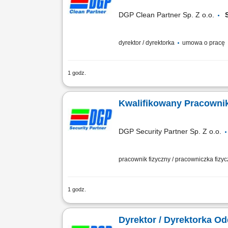
DGP Clean Partner Sp. Z o.o.
dyrektor / dyrektorka
umowa o pracę
1 godz.
Biuro oddziału w Szczecinie Twój zakr
organizowanie i monitorowanie działal
Kwalifikowany Pracowni
DGP Security Partner Sp. Z o.o.
pracownik fizyczny / pracowniczka fizy
1 godz.
Opis stanowiska: Patrolowanie obiektu
Dyrektor / Dyrektorka O