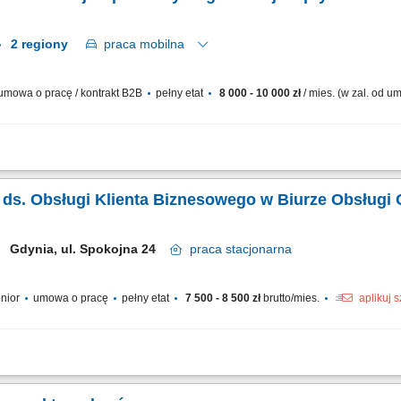
2 regiony
praca
mobilna
mowa o pracę / kontrakt B2B
pełny etat
8 000 - 10 000 zł
/ mies. (w zal. od 
ad obecną siecią partnerów biznesowych oraz aktywne mapowanie rynku i pozys
ciu o zatwierdzony budżet roczny. Wdrażanie lokalnych strategii rynkowych zmier
ka ds. Obsługi Klienta Biznesowego w Biurze Obsługi
Gdynia, ul. Spokojna 24
praca
stacjonarna
enior
umowa o pracę
pełny etat
7 500 - 8 500 zł
brutto/mies.
aplikuj 
wnych i trwałych relacji biznesowych z dotychczasowymi partnerami handlowymi 
anie specyfikacji technicznych do działu realizacji. Udzielanie profesjonalnego 