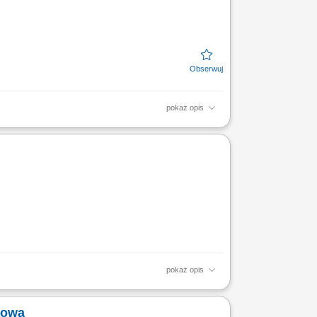
pokaż opis
ie oddziału oraz realizację usług zgodnie z
...
pokaż opis
 pojazdów, ochronę osób oraz zabezpieczenie
rowa