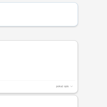
pokaż opis
j współpracy z gabinetami kosmetologicznymi oraz
zwijanie...