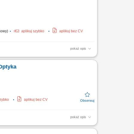
umowy)
aplikuj szybko
aplikuj bez CV
pokaż opis
kiwanie nowych punktów handlowych. Dbanie o stałą
zających...
 Optyka
szybko
aplikuj bez CV
pokaż opis
firmy. Zarządzanie procesem zamówień
wsparcia merytorycznego...