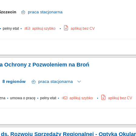
Szczecin
praca
stacjonarna
pełny etat
aplikuj szybko
aplikuj bez CV
owiązków: Poszukujemy osoby, która będzie odpowiadać za efektywne funkcjonowan
woich obowiązków będzie należeć: zarządzanie działalnością operacyjną oddziału,
ka Ochrony z Pozwoleniem na Broń
8 regionów
praca
stacjonarna
czna
umowa o pracę
pełny etat
aplikuj szybko
aplikuj bez CV
alny/-a za: patrolowanie wyznaczonego obiektu, kontrolowanie wjazdu i wyjazdu
zeganie zasad bezpieczeństwa na terenie obiektu.
ka ds. Rozwoju Sprzedaży Regionalnej - Optyka Okula