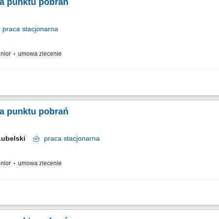
a punktu pobrań
praca
stacjonarna
enior
umowa zlecenie
ga osób zgłaszających się na badania diagnostyczne oraz sprawna rejestracja w
eraniem próbek do badań laboratoryjnych. Skrupulatne prowadzenie oraz archiwi
a punktu pobrań
Lubelski
praca
stacjonarna
enior
umowa zlecenie
ga osób zgłaszających się na badania diagnostyczne oraz sprawna rejestracja w
eraniem próbek do badań laboratoryjnych. Skrupulatne prowadzenie oraz archiwi