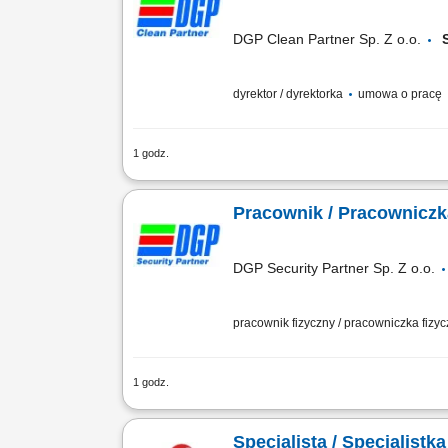
DGP Clean Partner Sp. Z o.o.
dyrektor / dyrektorka
umowa o pracę
1 godz.
Biuro oddziału w Szczecinie Zakres ob
najwyższymi standardami jakości. Do T
Pracownik / Pracownicz
DGP Security Partner Sp. Z o.o.
pracownik fizyczny / pracowniczka fizy
1 godz.
Na tym stanowisku będziesz odpowiedzi
powierzonego mienia, dbanie o przestr
Specjalista / Specjalist