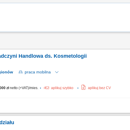
dczyni Handlowa ds. Kosmetologii
8 regionów
praca
mobilna
000 zł
netto (+VAT)/mies.
aplikuj szybko
aplikuj bez CV
produktów z obszaru kosmetologii i medycyny estetycznej, budowanie długofalowe
duktów i szkoleń dla partnerów biznesowych, pozyskiwanie nowych klientów oraz ro
działu