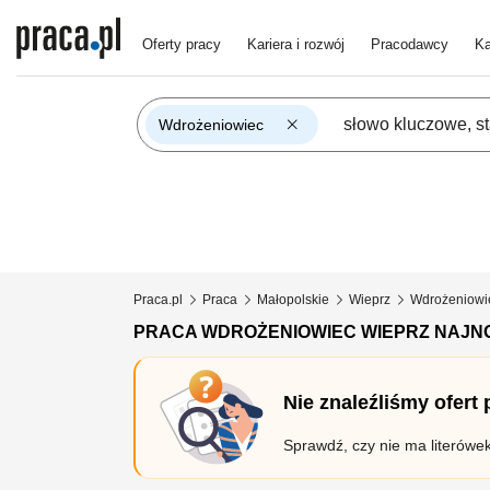
Oferty pracy
Kariera i rozwój
Pracodawcy
Ka
Wdrożeniowiec
Praca.pl
Praca
Małopolskie
Wieprz
Wdrożeniowi
PRACA WDROŻENIOWIEC WIEPRZ NAJN
Nie znaleźliśmy ofert
Sprawdź, czy nie ma literówe