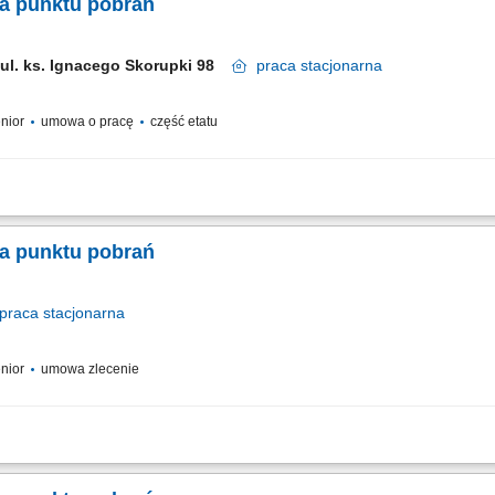
a punktu pobrań
ul. ks. Ignacego Skorupki 98
praca
stacjonarna
enior
umowa o pracę
część etatu
ga osób zgłaszających się na badania diagnostyczne oraz sprawna rejestracja w
eraniem próbek do badań laboratoryjnych. Skrupulatne prowadzenie oraz archiwi
a punktu pobrań
praca
stacjonarna
enior
umowa zlecenie
ga osób zgłaszających się na badania diagnostyczne oraz sprawna rejestracja w
eraniem próbek do badań laboratoryjnych. Skrupulatne prowadzenie oraz archiwi