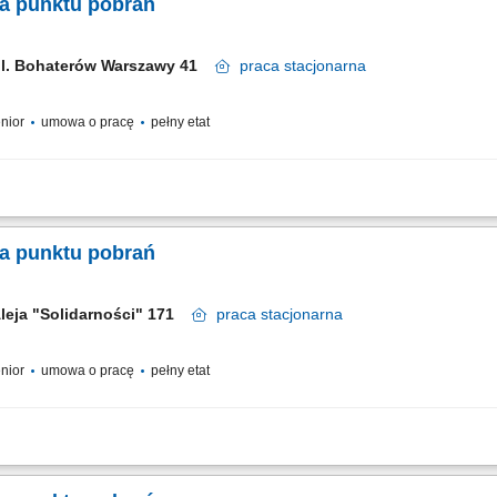
a punktu pobrań
ul. Bohaterów Warszawy 41
praca
stacjonarna
enior
umowa o pracę
pełny etat
ga osób zgłaszających się na badania diagnostyczne oraz sprawna rejestracja w
eraniem próbek do badań laboratoryjnych. Skrupulatne prowadzenie oraz archiwi
a punktu pobrań
leja "Solidarności" 171​
praca
stacjonarna
enior
umowa o pracę
pełny etat
ga osób zgłaszających się na badania diagnostyczne oraz sprawna rejestracja w
eraniem próbek do badań laboratoryjnych. Skrupulatne prowadzenie oraz archiwi