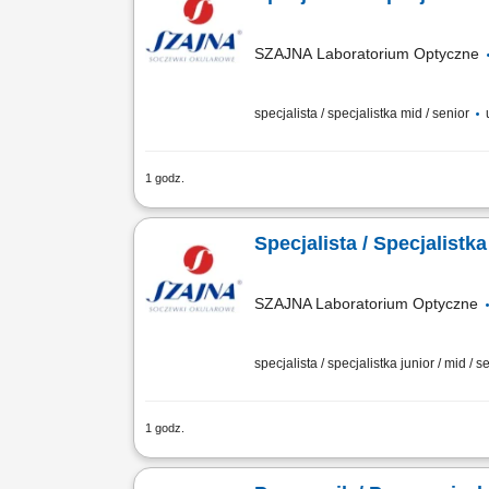
SZAJNA Laboratorium Optyczne
specjalista / specjalistka mid / senior
u
1 godz.
Opis stanowiska Kompleksowa opieka n
realizację planów sprzedażowych w opar
Specjalista / Specjalist
SZAJNA Laboratorium Optyczne
specjalista / specjalistka junior / mid / s
1 godz.
Opis stanowiska Pielęgnowanie pozyty
produktowych oraz precyzyjne przekazyw