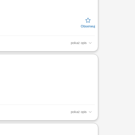
pokaż opis
będzie odpowiedzialna za planowanie,
 terminową,...
pokaż opis