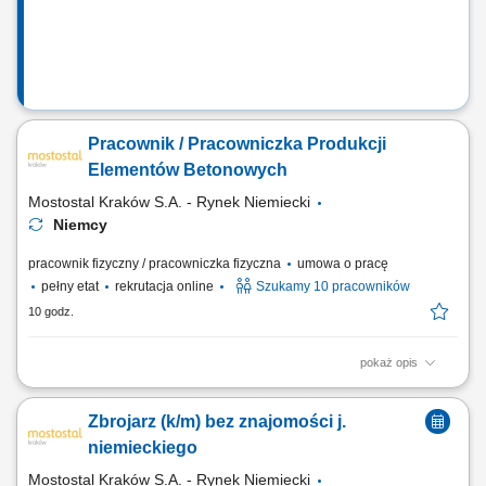
Pracownik / Pracowniczka Produkcji
Elementów Betonowych
Mostostal Kraków S.A. - Rynek Niemiecki
Niemcy
pracownik fizyczny / pracowniczka fizyczna
umowa o pracę
pełny etat
rekrutacja online
Szukamy 10 pracowników
10 godz.
pokaż opis
Opis stanowiska: Czyszczenie i przygotowywanie form do produkcji
prefabrykatów. Montaż zbrojenia oraz dodatkowych elementów zgodnie
Zbrojarz (k/m) bez znajomości j.
z wymaganiami produkcji. Udział w procesie betonowania i obróbki
świeżego betonu. Kontrola jakości wykonywanych prac. Utrzymywanie
niemieckiego
porządku oraz właściwe...
Mostostal Kraków S.A. - Rynek Niemiecki