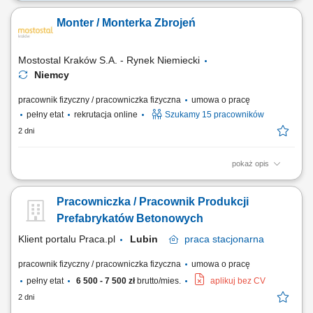
Twój zakres obowiązków: Udział w produkcji prefabrykatów
betonowych; Obsługa maszyn i urządzeń w procesie produkcyjnym;
Monter / Monterka Zbrojeń
Wykonywanie prac betonowych zgodnie z wytycznymi; Pomoc przy
budowie szalunków i zbrojeniu; Zapewnienie standardów jakości i
bezpieczeństwa pracy;
Mostostal Kraków S.A. - Rynek Niemiecki
Niemcy
pracownik fizyczny / pracowniczka fizyczna
umowa o pracę
pełny etat
rekrutacja online
Szukamy 15 pracowników
2 dni
pokaż opis
Opis stanowiska: Wykonywanie zbrojeń poprzez wiązanie elementów
zbrojeniowych przy użyciu cęgów. Przygotowywanie konstrukcji
Pracowniczka / Pracownik Produkcji
zbrojeniowych zgodnie z dokumentacją techniczną. Kontrola jakości
wykonywanych elementów. Praca na hali produkcyjnej przy
Prefabrykatów Betonowych
wytwarzaniu prefabrykatów. Dbanie o...
Klient portalu Praca.pl
Lubin
praca
stacjonarna
pracownik fizyczny / pracowniczka fizyczna
umowa o pracę
pełny etat
6 500 - 7 500 zł
brutto/mies.
aplikuj bez CV
2 dni