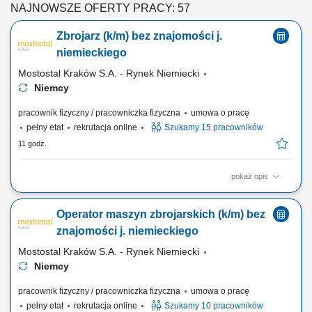
NAJNOWSZE OFERTY PRACY: 57
Zbrojarz (k/m) bez znajomości j.
niemieckiego
Mostostal Kraków S.A. - Rynek Niemiecki
Niemcy
pracownik fizyczny / pracowniczka fizyczna
umowa o pracę
pełny etat
rekrutacja online
Szukamy 15 pracowników
11 godz.
pokaż opis
Zakres obowiązków Wiązanie zbrojenia cęgami;
Operator maszyn zbrojarskich (k/m) bez
znajomości j. niemieckiego
Mostostal Kraków S.A. - Rynek Niemiecki
Niemcy
pracownik fizyczny / pracowniczka fizyczna
umowa o pracę
pełny etat
rekrutacja online
Szukamy 10 pracowników