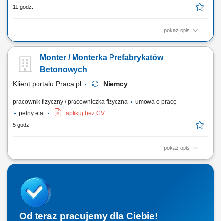
11 godz.
pokaż opis
Zakres obowiązków Obsługa maszyn zbrojarskich ‎( STEMA, Schnell,
Progress (PMA), Pedax, EVG, MEP)
Monter / Monterka Prefabrykatów
Betonowych
Klient portalu Praca.pl
Niemcy
pracownik fizyczny / pracowniczka fizyczna
umowa o pracę
pełny etat
aplikuj bez CV
5 godz.
pokaż opis
Udział w produkcji prefabrykatów betonowych. Obsługa maszyn i
urządzeń wykorzystywanych w procesie produkcji. Wykonywanie prac
betoniarskich zgodnie z dokumentacją i wytycznymi. Pomoc przy
przygotowaniu szalunków i zbrojeń. Dbanie o jakość wykonywanej
pracy oraz przestrzeganie zasad bezpieczeństwa.
Od teraz pracujemy dla Ciebie!