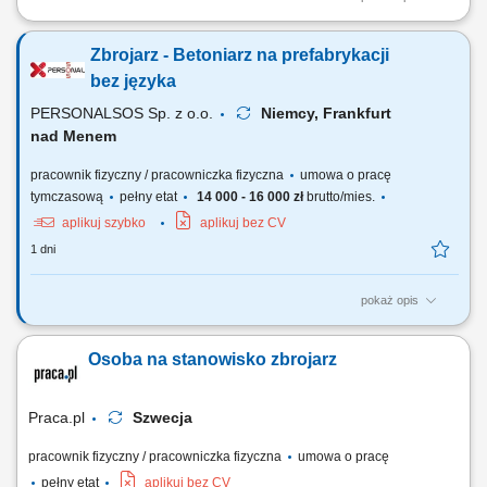
wykonywanie elementów zbrojeniowych: szkielety, siatki oraz
konstrukcje stalowe; montaż i łączenie prętów zbrojeniowych zgodnie z
Zbrojarz - Betoniarz na prefabrykacji
projektem; udział w realizacji inwestycji infrastrukturalnych (np. mosty,
tunele) współpraca z zespołem na placu budowy;
bez języka
PERSONALSOS Sp. z o.o.
Niemcy, Frankfurt
nad Menem
pracownik fizyczny / pracowniczka fizyczna
umowa o pracę
tymczasową
pełny etat
14 000 - 16 000 zł
brutto/mies.
aplikuj szybko
aplikuj bez CV
1 dni
pokaż opis
Opis stanowiska: Wykonywanie zbrojeń zgodnie z rysunkiem
technicznym (cięcie, gięcie, wiązanie stali) Stawka 19 EUR/h Czytanie i
Osoba na stanowisko zbrojarz
interpretacja dokumentacji technicznej; Przygotowanie form oraz
elementów do betonowania; Montaż zbrojeń w formach
prefabrykacyjnych; Zalewanie form betonem oraz...
Praca.pl
Szwecja
pracownik fizyczny / pracowniczka fizyczna
umowa o pracę
pełny etat
aplikuj bez CV