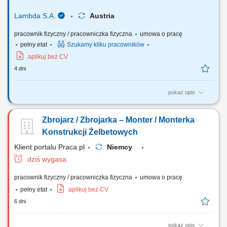
Lambda S.A.
Austria
pracownik fizyczny / pracowniczka fizyczna
umowa o pracę
pełny etat
Szukamy kilku pracowników
aplikuj bez CV
4 dni
pokaż opis
Twój zakres obowiązków: Wykonywanie konstrukcji stalowych,
zbrojenia, szkielety, siatki zbrojeniowe; Montaż prętów zbrojeniowych;
Zbrojarz / Zbrojarka – Monter / Monterka
Praca przy jednym z naszych projektów m.in. mostach i tunelach;
Konstrukcji Żelbetowych
Klient portalu Praca.pl
Niemcy
dziś wygasa
pracownik fizyczny / pracowniczka fizyczna
umowa o pracę
pełny etat
aplikuj bez CV
6 dni
pokaż opis