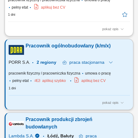
pracownik fizyczny / pracowniczka fizyczna
umowa o pracę
pełny etat
aplikuj bez CV
1 dni
pokaż opis
Udział w produkcji prefabrykatów betonowych. Obsługa maszyn i
urządzeń produkcyjnych. Wykonywanie prac związanych z
Pracownik ogólnobudowlany (k/m/x)
betonowaniem, zbrojeniem i przygotowaniem szalunków. Kontrola
jakości wykonywanych elementów. Przestrzeganie zasad
bezpieczeństwa i standardów obowiązujących na produkcji.
PORR S.A.
2 regiony
praca
stacjonarna
pracownik fizyczny / pracowniczka fizyczna
umowa o pracę
pełny etat
aplikuj szybko
aplikuj bez CV
1 dni
pokaż opis
Zadania: Wykonywanie prac pomocniczych przy robotach budowlanych
(m.in. zbrojeniu, szalowaniu, betonowaniu i robotach brukarskich).
Pracownik produkcji zbrojeń
Montaż i demontaż prostych elementów budowlanych. Utrzymanie
porządku i czystości na placu budowy oraz w miejscach wykonywania
budowlanych
prac. Przestrzeganie zasad BHP i OŚ.
Lambda S.A.
Łódź, Bałuty
praca