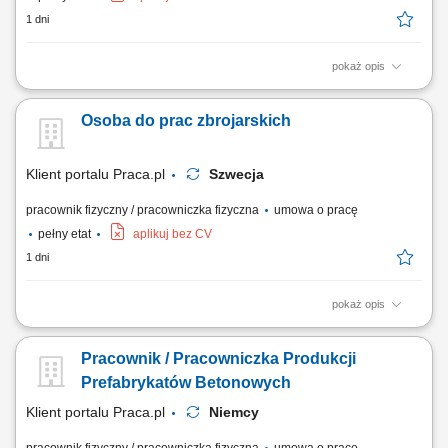
1 dni
pokaż opis
Opis stanowiska Tworzenie i montowanie konstrukcji stalowych, zbrojeń
oraz siatek zbrojeniowych.
Osoba do prac zbrojarskich
Klient portalu Praca.pl
Szwecja
pracownik fizyczny / pracowniczka fizyczna
umowa o pracę
pełny etat
aplikuj bez CV
1 dni
pokaż opis
Wykonywanie konstrukcji stalowych, zbrojenia, szkieletów i siatek
zbrojeniowych. Montaż prętów zbrojeniowych.
Pracownik / Pracowniczka Produkcji
Prefabrykatów Betonowych
Klient portalu Praca.pl
Niemcy