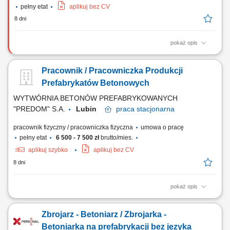
pełny etat
aplikuj bez CV
8 dni
pokaż opis
Zakres obowiązków: Wykonywanie prac w zakresie montażu zbrojenia;
Pomoc w pracach ciesielskich; Inne prace budowlane – pomocnicze;
Pracownik / Pracowniczka Produkcji
Prefabrykatów Betonowych
WYTWÓRNIA BETONÓW PREFABRYKOWANYCH
"PREDOM" S.A.
Lubin
praca
stacjonarna
pracownik fizyczny / pracowniczka fizyczna
umowa o pracę
pełny etat
6 500 - 7 500 zł
brutto/mies.
aplikuj szybko
aplikuj bez CV
8 dni
pokaż opis
wykonywanie prac przy produkcji prefabrykatów betonowych,
przygotowywanie form oraz zalewanie ich mieszanką betonową,
Zbrojarz - Betoniarz / Zbrojarka -
montaż i układanie zbrojeń zgodnie z dokumentacją, wykonywanie prac
związanych ze zbrojeniem elementów budowlanych, współpraca z
Betoniarka na prefabrykacji bez języka