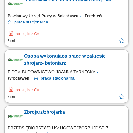
Powiatowy Urząd Pracy w Bolesławcu
Trzebień
praca
stacjonarna
aplikuj bez CV
5 dni
Osoba wykonująca pracę w zakresie
zbrojarz- betoniarz
FIDEM BUDOWNICTWO JOANNA TARNECKA
Włocławek
praca
stacjonarna
aplikuj bez CV
6 dni
Zbrojarz/zbrojarka
PRZEDSIĘBIORSTWO USŁUGOWE "BORBUD" SP. Z