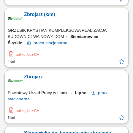
Zbrojarz (k/m)
GRZESIK KRYSTIAN KOMPLEKSOWA REALIZACJA
BUDOWNICTWA NOWY DOM
Siemianowice
Śląskie
praca
stacjonarna
aplikuj bez CV
4 dni
Zbrojarz
Powiatowy Urząd Pracy w Lipnie
Lipno
praca
stacjonarna
aplikuj bez CV
5 dni
Stanowisko ds. betonowania-zbrojenia