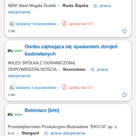
AEM Steel Magda Dudek
Ruda Śląska
praca
stacjonarna
Szukamy 5 pracowników
aplikuj bez CV
1 dni
Osoba zajmująca się spawaniem zbrojeń
budowlanych
MILES SPÓŁKA Z OGRANICZONĄ
ODPOWIEDZIALNOŚCIĄ
Sosnowiec
praca
stacjonarna
Szukamy 3 pracowników
aplikuj bez CV
1 dni
Betoniarz (k/m)
Przedsiębiorstwo Produkcyjno-Budowlane "EKO-III" sp. z
o.o.
Stargard
praca
stacjonarna