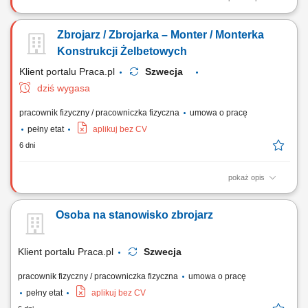
Układanie elementów ze stali zbrojeniowej w formach i deskowaniach
zgodnie z wytycznymi sztuki budowlanej. Asystowanie przy pracach
Zbrojarz / Zbrojarka – Monter / Monterka
ciesielskich, w tym przy montażu i demontażu struktur drewnianych oraz
szalunków. Prowadzenie robót betoniarskich przy wznoszeniu obiektów
Konstrukcji Żelbetowych
kubaturowych lub...
Klient portalu Praca.pl
Szwecja
dziś wygasa
pracownik fizyczny / pracowniczka fizyczna
umowa o pracę
pełny etat
aplikuj bez CV
6 dni
pokaż opis
Układanie elementów ze stali zbrojeniowej w formach i deskowaniach
zgodnie z wytycznymi sztuki budowlanej. Asystowanie przy pracach
Osoba na stanowisko zbrojarz
ciesielskich, w tym przy montażu i demontażu struktur drewnianych oraz
szalunków. Prowadzenie robót betoniarskich przy wznoszeniu obiektów
kubaturowych lub...
Klient portalu Praca.pl
Szwecja
pracownik fizyczny / pracowniczka fizyczna
umowa o pracę
pełny etat
aplikuj bez CV