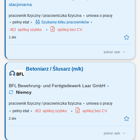
stacjonarna
pracownik fizyczny / pracowniczka fizyczna
umowa o pracę
pełny etat
Szukamy kilku pracowników
aplikuj szybko
aplikuj bez CV
1 dni
pokaż opis
Twoje zadania: Obsługa maszyn zbrojarskich (nożyce, automatyczne
giętarki) – wszystkiego Cię nauczymy; Kontrola jakości wykonywanych
Betoniarz / Ślusarz (m/k)
elementów podczas produkcji; Załadunek i rozładunek transportów
stali;
BFL Bewehrung- und Fertigteilewerk Laar GmbH
Niemcy
pracownik fizyczny / pracowniczka fizyczna
umowa o pracę
pełny etat
aplikuj szybko
aplikuj bez CV
2 dni
pokaż opis