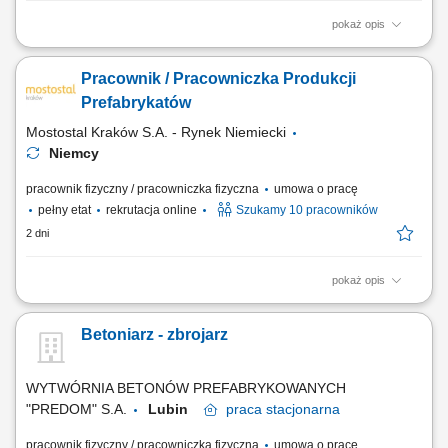
pokaż opis
Produkcja elementów prefabrykowanych zgodnie z dokumentacją
techniczną. Przygotowywanie i montaż zbrojeń w formach betonowych.
Pracownik / Pracowniczka Produkcji
Zalewanie form mieszanką betonową. Wykonywanie prac związanych
ze zbrojeniem elementów budowlanych. Kontrola poprawności
Prefabrykatów
wykonania powierzonych zadań....
Mostostal Kraków S.A. - Rynek Niemiecki
Niemcy
pracownik fizyczny / pracowniczka fizyczna
umowa o pracę
pełny etat
rekrutacja online
Szukamy 10 pracowników
2 dni
pokaż opis
Opis stanowiska: Przygotowywanie szalunków do kolejnego procesu
produkcyjnego. Umieszczanie zbrojenia oraz elementów montażowych
Betoniarz - zbrojarz
w formach. Wsparcie procesu betonowania, w tym zagęszczanie
mieszanki betonowej. Wyrównywanie powierzchni betonu oraz kontrola
jakości wykonanych elementów. Dbanie...
WYTWÓRNIA BETONÓW PREFABRYKOWANYCH
"PREDOM" S.A.
Lubin
praca
stacjonarna
pracownik fizyczny / pracowniczka fizyczna
umowa o pracę