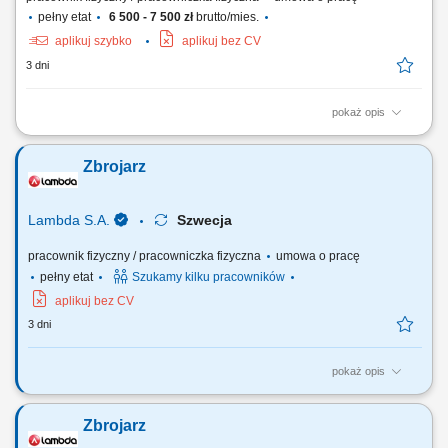
pełny etat
6 500 - 7 500 zł
brutto/mies.
aplikuj szybko
aplikuj bez CV
3 dni
pokaż opis
praca związana z produkcją elementów prefabrykowanych zalewanie
form betonem; montowanie zbrojeń w formach zbrojenie elementów
Zbrojarz
budowlanych praca w brygadzie, praca zespołowa;
Lambda S.A.
Szwecja
pracownik fizyczny / pracowniczka fizyczna
umowa o pracę
pełny etat
Szukamy kilku pracowników
aplikuj bez CV
3 dni
pokaż opis
Twój zakres obowiązków: Wykonywanie konstrukcji stalowych,
zbrojenia, szkielety, siatki zbrojeniowe; Montaż prętów zbrojeniowych;
Zbrojarz
Praca przy jednym z naszych projektów m.in. oczyszczalni ścieków,
mostach i tunelach;