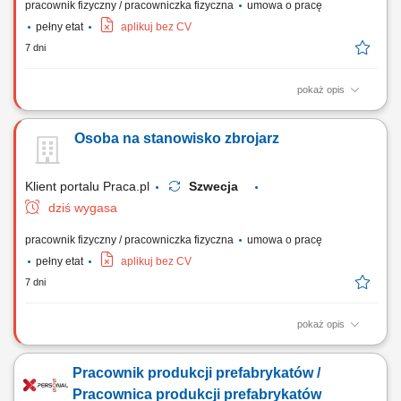
pracownik fizyczny / pracowniczka fizyczna
umowa o pracę
pełny etat
aplikuj bez CV
7 dni
pokaż opis
Prefabrykacja, wiązanie oraz montaż stalowych szkieletów
zbrojeniowych na placu budowy. Asystowanie przy montażu szalunków
Osoba na stanowisko zbrojarz
oraz innych bieżących zadaniach ciesielskich. Wykonywanie prostych,
pomocniczych robót fizycznych wspierających procesy budowlane.
Klient portalu Praca.pl
Szwecja
dziś wygasa
pracownik fizyczny / pracowniczka fizyczna
umowa o pracę
pełny etat
aplikuj bez CV
7 dni
pokaż opis
Prefabrykacja, wiązanie oraz montaż stalowych szkieletów
zbrojeniowych na placu budowy. Asystowanie przy montażu szalunków
Pracownik produkcji prefabrykatów /
oraz innych bieżących zadaniach ciesielskich. Wykonywanie prostych,
pomocniczych robót fizycznych wspierających procesy budowlane.
Pracownica produkcji prefabrykatów