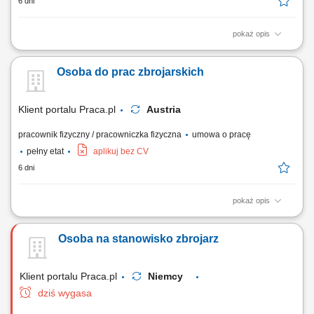
6 dni
pokaż opis
Tworzenie konstrukcji stalowych, zbrojeniowych oraz siatek i szkieletów
wzmacniających. Osadzanie i odpowiednie mocowanie prętów
Osoba do prac zbrojarskich
stalowych na stanowisku pracy. Praca przy prestiżowych inwestycjach
inżynieryjnych, obejmujących m.in. budowę mostów, obiektów
przemysłowych i tuneli.
Klient portalu Praca.pl
Austria
pracownik fizyczny / pracowniczka fizyczna
umowa o pracę
pełny etat
aplikuj bez CV
6 dni
pokaż opis
Tworzenie i montowanie konstrukcji stalowych, zbrojeń oraz siatek
zbrojeniowych.
Osoba na stanowisko zbrojarz
Klient portalu Praca.pl
Niemcy
dziś wygasa