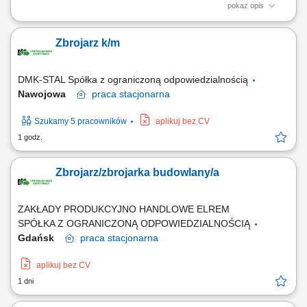
pokaż opis
Opis stanowiska: Realizowanie zadań wspierających przy procesach
zbrojarskich, układaniu mieszanki betonowej oraz montażu i demontażu
Zbrojarz k/m
form szalunkowych. Asystowanie przy pracach nawierzchniowych, w
tym przy układaniu kostki oraz kształtowaniu podłoża brukarskiego.
Sprawna obsługa...
DMK-STAL Spółka z ograniczoną odpowiedzialnością
Nawojowa
praca
stacjonarna
Szukamy 5 pracowników
aplikuj bez CV
1 godz.
Zbrojarz/zbrojarka budowlany/a
ZAKŁADY PRODUKCYJNO HANDLOWE ELREM
SPÓŁKA Z OGRANICZONĄ ODPOWIEDZIALNOŚCIĄ
Gdańsk
praca
stacjonarna
aplikuj bez CV
1 dni