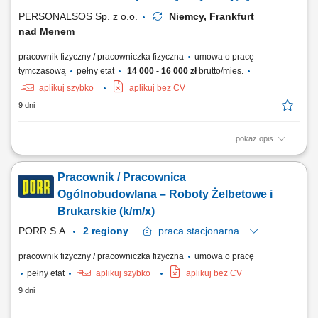
zespołem produkcyjnym w realizacji...
PERSONALSOS Sp. z o.o.
Niemcy, Frankfurt
nad Menem
pracownik fizyczny / pracowniczka fizyczna
umowa o pracę
tymczasową
pełny etat
14 000 - 16 000 zł
brutto/mies.
aplikuj szybko
aplikuj bez CV
9 dni
pokaż opis
Zakres obowiązków: Wykonywanie zbrojeń (cięcie, gięcie, wiązanie
stali) na podstawie rysunku technicznego; Montaż przygotowanych
Pracownik / Pracownica
zbrojeń w formach prefabrykacyjnych; Przygotowywanie form oraz
niezbędnych elementów do betonowania; Udział w procesie
Ogólnobudowlana – Roboty Żelbetowe i
betonowania oraz zalewanie form betonem;...
Brukarskie (k/m/x)
PORR S.A.
2 regiony
praca
stacjonarna
pracownik fizyczny / pracowniczka fizyczna
umowa o pracę
pełny etat
aplikuj szybko
aplikuj bez CV
9 dni