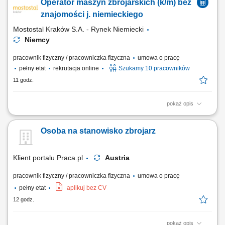
Operator maszyn zbrojarskich (k/m) bez
użyciu cęgów zbrojarskich. Odczytywanie dokumentacji technicznej i
przygotowywanie elementów do dalszej produkcji. Utrzymywanie
znajomości j. niemieckiego
wysokiej jakości wykonywanej pracy....
Mostostal Kraków S.A. - Rynek Niemiecki
Niemcy
pracownik fizyczny / pracowniczka fizyczna
umowa o pracę
pełny etat
rekrutacja online
Szukamy 10 pracowników
11 godz.
pokaż opis
Zakres obowiązków Obsługa maszyn zbrojarskich ‎( STEMA, Schnell,
Progress (PMA), Pedax, EVG, MEP)
Osoba na stanowisko zbrojarz
Klient portalu Praca.pl
Austria
pracownik fizyczny / pracowniczka fizyczna
umowa o pracę
pełny etat
aplikuj bez CV
12 godz.
pokaż opis