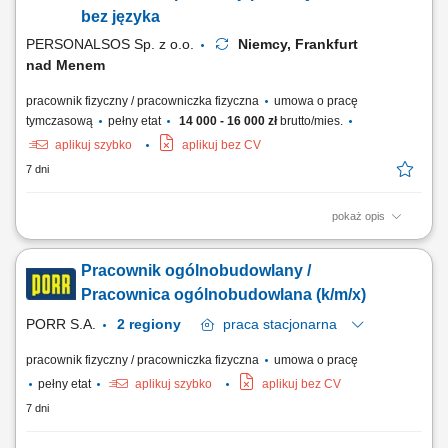
bez języka
PERSONALSOS Sp. z o.o.
Niemcy, Frankfurt
nad Menem
pracownik fizyczny / pracowniczka fizyczna
umowa o pracę
tymczasową
pełny etat
14 000 - 16 000 zł
brutto/mies.
aplikuj szybko
aplikuj bez CV
7 dni
pokaż opis
Zakres obowiązków: Przygotowanie stali zbrojeniowej poprzez cięcie,
gięcie i wiązanie zgodnie z projektem; Praca z rysunkiem technicznym i
Pracownik ogólnobudowlany /
analiza dokumentacji wykonawczej; Osadzanie zbrojenia w formach do
produkcji prefabrykatów; Przygotowanie stanowisk formierskich,
Pracownica ogólnobudowlana (k/m/x)
betonowanie oraz...
PORR S.A.
2 regiony
praca
stacjonarna
pracownik fizyczny / pracowniczka fizyczna
umowa o pracę
pełny etat
aplikuj szybko
aplikuj bez CV
7 dni