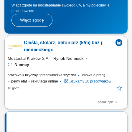
Włącz zgodę na udostępnianie swojego CV, a my polecimy je
pracodawcom.
Włącz zgodę
Cieśla, stolarz, betoniarz (k/m) bez j.
niemieckiego
Mostostal Kraków S.A. - Rynek Niemiecki
Niemcy
pracownik fizyczny / pracowniczka fizyczna
umowa o pracę
pełny etat
rekrutacja online
Szukamy 10 pracowników
10 godz.
pokaż opis
Zakres obowiązków Czyszczenie szalunku po rozformowaniu, Włożenie
zbrojenia do szalunku, Mocowanie akcesoriów - jeśli takie będą, Pomoc
przy betonowaniu - wibrowanie, ściągnięcie beton.