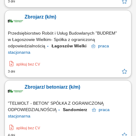
3 dni
Zbrojarz (k/m)
Przedsiębiorstwo Robót i Usług Budowlanych "BUDREM"
w Łagoszowie Wielkim- Spółka z ograniczoną
odpowiedzialnością
Łagoszów Wielki
praca
stacjonarna
aplikuj bez CV
3 dni
Zbrojarz/ betoniarz (k/m)
"TELWOLT - BETON" SPÓŁKA Z OGRANICZONĄ
ODPOWIEDZIALNOŚCIĄ
Sandomierz
praca
stacjonarna
aplikuj bez CV
4 dni