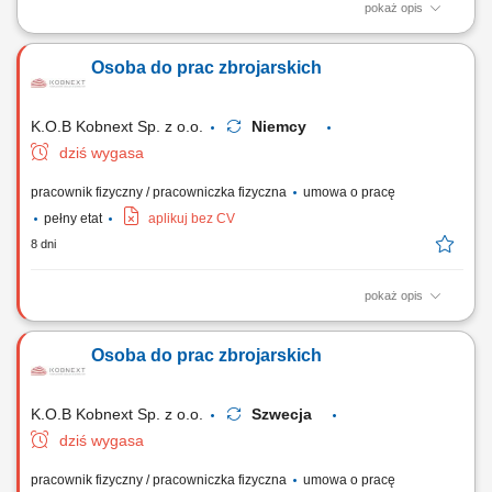
pokaż opis
Opis stanowiska: Wykonywanie podstawowych robót wykonawczych i
pomocniczych na poszczególnych etapach realizacji inwestycji. Pomoc
Osoba do prac zbrojarskich
przy układaniu nawierzchni brukarskich, wiązaniu zbrojenia i wylewaniu
konstrukcji betonowych. Montowanie oraz rozformowywanie prostych
modułów budowlanych na...
K.O.B Kobnext Sp. z o.o.
Niemcy
dziś wygasa
pracownik fizyczny / pracowniczka fizyczna
umowa o pracę
pełny etat
aplikuj bez CV
8 dni
pokaż opis
Zakres obowiązków: Wykonywanie prac w zakresie montażu zbrojenia;
Pomoc w pracach ciesielskich; Inne prace budowlane – pomocnicze;
Osoba do prac zbrojarskich
K.O.B Kobnext Sp. z o.o.
Szwecja
dziś wygasa
pracownik fizyczny / pracowniczka fizyczna
umowa o pracę