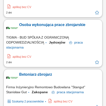
aplikuj bez CV
2 dni
Osoba wykonująca prace zbrojarskie
TIGMA - BUD SPÓŁKA Z OGRANICZONĄ
ODPOWIEDZIALNOŚCIĄ
Jędrzejów
praca
stacjonarna
aplikuj bez CV
2 dni
Betoniarz-zbrojarz
Firma Inżynieryjno Remontowo Budowlana "Stangut"
Stanisław Gut
Zakopane
praca
stacjonarna
Szukamy 2 pracowników
aplikuj bez CV