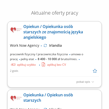
Aktualne oferty pracy
Opiekun / Opiekunka osób
starszych ze znajomością języka
angielskiego
Work Now Agency
Irlandia
pracownik fizyczny / pracowniczka fizyczna
umowa o
pracę
pełny etat
8 400 - 10 000 zł
brutto/mies.
aplikuj szybko
aplikuj bez CV
2 godz.
pokaż opis
Miejsce pracy: Irlandia lub Wielka Brytania Zakres obowiązków:
Zapewnianie wsparcia osobom starszym lub z
Opiekunka / Opiekun osób
niepełnosprawnościami w ich codziennym funkcjonowaniu.
starszych
Pomoc przy ubieraniu, higienie osobistej oraz spożywaniu
posiłków. Przygotowywanie posiłków, robienie zakupów i