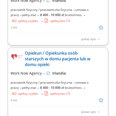
Work Now Agency
Irlandia
wykonywanie...
pracownik fizyczny / pracowniczka fizyczna
umowa o
pracę
pełny etat
8 400 - 10 000 zł
brutto/mies.
aplikuj szybko
aplikuj bez CV
2 dni
pokaż opis
Miejsce pracy: Irlandia lub Wielka Brytania Zakres obowiązków:
Sprawowanie codziennej opieki nad osobami starszymi lub
Opiekun / Opiekunka osób
osobami z niepełnosprawnościami w ich miejscu zamieszkania.
starszych w domu pacjenta lub w
Pomoc w wykonywaniu codziennych czynności, takich jak
domu opieki
ubieranie, higiena osobista i spożywanie posiłków....
Work Now Agency
Irlandia
pracownik fizyczny / pracowniczka fizyczna
umowa o
pracę
pełny etat
8 400 - 10 000 zł
brutto/mies.
aplikuj szybko
aplikuj bez CV
4 dni
pokaż opis