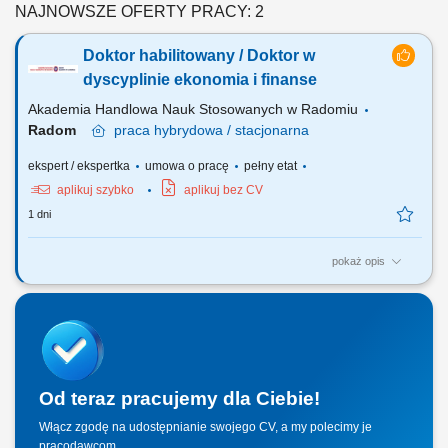
NAJNOWSZE OFERTY PRACY: 2
Doktor habilitowany / Doktor w
dyscyplinie ekonomia i finanse
Akademia Handlowa Nauk Stosowanych w Radomiu
Radom
praca
hybrydowa / stacjonarna
ekspert / ekspertka
umowa o pracę
pełny etat
aplikuj szybko
aplikuj bez CV
1 dni
pokaż opis
ZAKRES OBOWIĄZKÓW W obszarze dydaktycznym: prowadzenie
zajęć dydaktycznych. W obszarze organizacyjnym: działalność na rzecz
upowszechniania nauki; udział w tworzeniu nowych przedmiotów i
programów studiów, reprezentowanie uczelni, itp.
Od teraz pracujemy dla Ciebie!
Włącz zgodę na udostępnianie swojego CV, a my polecimy je
pracodawcom.