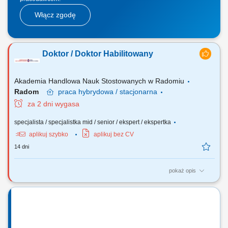
Włącz zgodę
Doktor / Doktor Habilitowany
Akademia Handlowa Nauk Stostowanych w Radomiu
Radom
praca
hybrydowa / stacjonarna
za 2 dni wygasa
specjalista / specjalistka mid / senior / ekspert / ekspertka
aplikuj szybko
aplikuj bez CV
14 dni
pokaż opis
ZAKRES OBOWIĄZKÓW W obszarze dydaktycznym: prowadzenie
zajęć dydaktycznych. W obszarze organizacyjnym: działalność na rzecz
upowszechniania nauki; udział w tworzeniu nowych przedmiotów i
programów studiów, reprezentowanie uczelni, itp. NASZE WYMAGANIA
Stopień doktora / doktora...