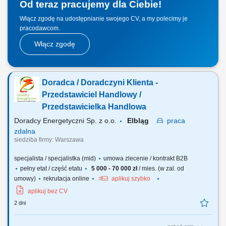
Od teraz pracujemy dla Ciebie!
Włącz zgodę na udostępnianie swojego CV, a my polecimy je
pracodawcom.
Włącz zgodę
Doradca / Doradczyni Klienta -
Przedstawiciel Handlowy /
Przedstawicielka Handlowa
Doradcy Energetyczni Sp. z o.o.
Elbląg
praca
zdalna
siedziba firmy: Warszawa
specjalista / specjalistka (mid)
umowa zlecenie / kontrakt B2B
pełny etat / część etatu
5 000 - 70 000 zł
/ mies. (w zal. od
umowy)
rekrutacja online
aplikuj szybko
aplikuj bez CV
2 dni