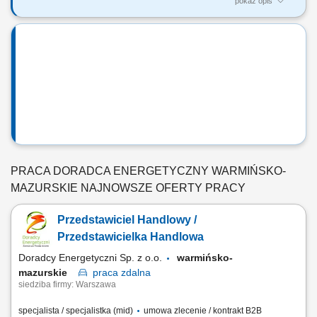
pokaż opis
Co będziesz robić? Doradzać firmom – pomagasz klientowi
biznesowemu znaleźć najlepsze oferty energii elektrycznej i gazu,
dopasowane do ich potrzeb i profilu zużycia; Budować relacje –
pracujesz z klientami przez wiele lat, nie tylko na „jedną transakcję”
Pozyskiwać nowych...
PRACA DORADCA ENERGETYCZNY WARMIŃSKO-
MAZURSKIE NAJNOWSZE OFERTY PRACY
Przedstawiciel Handlowy /
Przedstawicielka Handlowa
Doradcy Energetyczni Sp. z o.o.
warmińsko-
mazurskie
praca
zdalna
siedziba firmy: Warszawa
specjalista / specjalistka (mid)
umowa zlecenie / kontrakt B2B