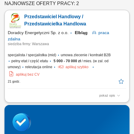
NAJNOWSZE OFERTY PRACY: 2
Przedstawiciel Handlowy /
Przedstawicielka Handlowa
Doradcy Energetyczni Sp. z o.o.
Elbląg
praca
zdalna
siedziba firmy: Warszawa
specjalista / specjalistka (mid)
umowa zlecenie / kontrakt B2B
pełny etat / część etatu
5 000 - 70 000 zł
/ mies. (w zal. od
umowy)
rekrutacja online
aplikuj szybko
aplikuj bez CV
21 godz.
pokaż opis
Opis stanowiska: Doradzanie klientom biznesowym w wyborze ofert
energii elektrycznej i gazu. Pozyskiwanie nowych klientów oraz
rozwijanie długofalowych relacji biznesowych. Analizowanie potrzeb
przedsiębiorstw i przygotowywanie dopasowanych rozwiązań.
Prowadzenie procesu sprzedaży od...