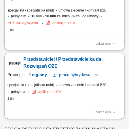
specjalista / specjalistka (mid)
umowa zlecenie / kontrakt B2B
pełny etat
10 000 - 50 000 zł
/ mies. (w zal. od umowy)
aplikuj szybko
aplikuj bez CV
2 dni
pokaż opis
Zakres obowiązków: Sprzedaż i doradztwo w zakresie rozwiązań OZE;
Pozyskiwanie klientów i prowadzenie spotkań; Finalizacja umów i
Przedstawiciel / Przedstawicielka ds.
raportowanie działań; Wymagania: Komunikatywność i nastawienie na
wynik; Wysoka kultura osobista; Prawo jazdy kat. B; Doświadczenie w
Rozwiązań OZE
sprzedaży OZE – mile widziane;
Praca.pl
4 regiony
praca
hybrydowa
specjalista / specjalistka (mid)
umowa zlecenie / kontrakt B2B
pełny etat
aplikuj bez CV
2 dni
pokaż opis
Opis stanowiska sprzedaż rozwiązań z zakresu odnawialnych źródeł
energii, prowadzenie spotkań z klientami i doradztwo w doborze
odpowiednich produktów, pozyskiwanie nowych kontrahentów oraz