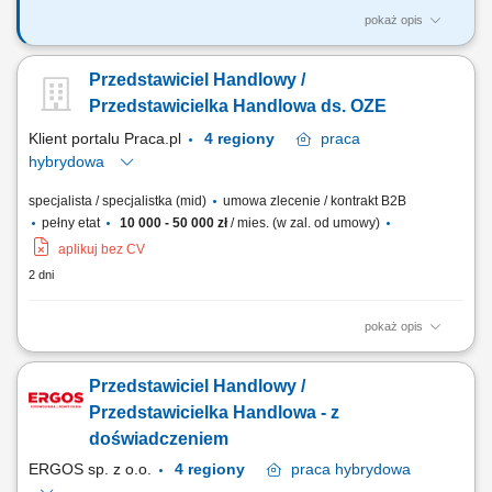
pokaż opis
Co będziesz robić? Doradzać firmom – pomagasz klientowi
biznesowemu znaleźć najlepsze oferty energii elektrycznej i gazu,
Przedstawiciel Handlowy /
dopasowane do ich potrzeb i profilu zużycia; Budować relacje –
pracujesz z klientami przez wiele lat, nie tylko na „jedną transakcję”
Przedstawicielka Handlowa ds. OZE
Pozyskiwać nowych...
Klient portalu Praca.pl
4 regiony
praca
hybrydowa
specjalista / specjalistka (mid)
umowa zlecenie / kontrakt B2B
pełny etat
10 000 - 50 000 zł
/ mies. (w zal. od umowy)
aplikuj bez CV
2 dni
pokaż opis
Doradzanie klientom w zakresie nowoczesnych rozwiązań z obszaru
odnawialnych źródeł energii. Aktywne pozyskiwanie klientów oraz
Przedstawiciel Handlowy /
prowadzenie spotkań handlowych. Przygotowywanie ofert i
finalizowanie sprzedaży. Budowanie długofalowych relacji z klientami.
Przedstawicielka Handlowa - z
Raportowanie prowadzonych działań...
doświadczeniem
ERGOS sp. z o.o.
4 regiony
praca
hybrydowa