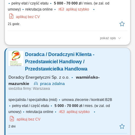
pełny etat / część etatu
5 000 - 70 000 zł
/ mies. (w zal. od
umowy)
rekrutacja online
aplikuj szybko
aplikuj bez CV
21 godz.
pokaż opis
Opis stanowiska: Doradzanie klientom biznesowym w wyborze ofert
energii elektrycznej i gazu. Pozyskiwanie nowych klientów oraz
Doradca / Doradczyni Klienta -
rozwijanie długofalowych relacji biznesowych. Analizowanie potrzeb
przedsiębiorstw i przygotowywanie dopasowanych rozwiązań.
Przedstawiciel Handlowy /
Prowadzenie procesu sprzedaży od...
Przedstawicielka Handlowa
Doradcy Energetyczni Sp. z o.o.
warmińsko-
mazurskie
praca
zdalna
siedziba firmy: Warszawa
specjalista / specjalistka (mid)
umowa zlecenie / kontrakt B2B
pełny etat / część etatu
5 000 - 70 000 zł
/ mies. (w zal. od
umowy)
rekrutacja online
aplikuj szybko
aplikuj bez CV
2 dni