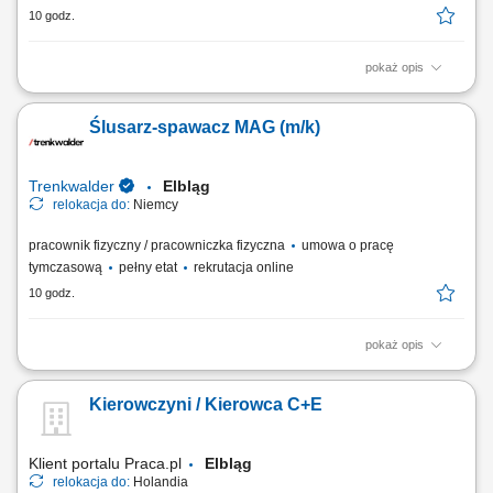
10 godz.
pokaż opis
Zakres obowiązków: Wykonywanie szalunków ścian, stropów oraz
słupów. Montaż i demontaż systemów szalunkowych. Montaż
Ślusarz-spawacz MAG (m/k)
prefabrykatów betonowych. Wykonywanie prac związanych z
betonowaniem konstrukcji. Praca samodzielna oraz w zespołach na
realizowanych inwestycjach.
Trenkwalder
Elbląg
relokacja do:
Niemcy
pracownik fizyczny / pracowniczka fizyczna
umowa o pracę
tymczasową
pełny etat
rekrutacja online
10 godz.
pokaż opis
Twoje zadania spawanie metodą MAG oraz sczepianie dużych i małych
elementów wykorzystywanych przy produkcji zbiorników, wykańczanie
Kierowczyni / Kierowca C+E
wcześniej zespawanych konstrukcji, kontrola jakości wykonanych
elementów, prowadzenie podstawowej dokumentacji produkcyjnej.
Klient portalu Praca.pl
Elbląg
relokacja do:
Holandia