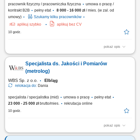
pracownik fizyczny / pracowniczka fizyczna
umowa o pracę /
kontrakt B2B
pełny etat
8 000 - 16 000 zł
/ mies. (w zal. od
umowy)
Szukamy kilku pracowników
aplikuj szybko
aplikuj bez CV
10 godz.
pokaż opis
Opis stanowiska prace związane z budową instalacji światłowodowych
na różnych etapach; montaż elementów sieci; prowadzenie kabla wg.
Specjalista ds. Jakości i Pomiarów
dokumentacji;
(metrolog)
WBS Sp. z o.o.
Elbląg
relokacja do:
Dania
specjalista / specjalistka (mid)
umowa o pracę
pełny etat
23 000 - 25 000 zł
brutto/mies.
rekrutacja online
10 godz.
pokaż opis
Miejsce pracy: Dania Wynagrodzenie: 23 000-25 000 PLN brutto Jeśli
masz doświadczenie w metrologii i chcesz pracować w