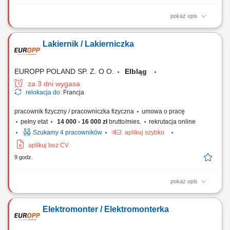
pokaż opis
Miejsce pracy: budowy na terenie całego kraju Opis stanowiska
Realizacja projektów infrastrukturalnych i przemysłowych, w tym
Lakiernik / Lakierniczka
gazociągi wysokiego ciśnienia oraz stacje i tłocznie gazowe, Bieżący
nadzór nad pracami budowlanymi i dokumentacją kontraktową,
Sporządzanie zestawień...
EUROPP POLAND SP. Z. O O.
Elbląg
za 3 dni wygasa
relokacja do:
Francja
pracownik fizyczny / pracowniczka fizyczna
umowa o pracę
pełny etat
14 000 - 16 000 zł
brutto/mies.
rekrutacja online
Szukamy 4 pracowników
aplikuj szybko
aplikuj bez CV
9 godz.
pokaż opis
Zadania Wykonywanie prac lakierniczych w specjalistycznej kabinie na
pociągach i wagonach pasażerskich; Prace przygotowawcze przed
Elektromonter / Elektromonterka
lakierowaniem: czyszczenie, odtłuszczanie, szlifowanie oraz oklejanie
powierzchni; Przygotowywanie mieszanek lakierniczych według
określonych receptur i wymagań...