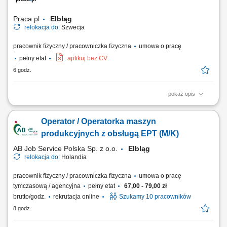
Praca.pl
Elbląg
relokacja do:
Szwecja
pracownik fizyczny / pracowniczka fizyczna
umowa o pracę
pełny etat
aplikuj bez CV
6 godz.
pokaż opis
Opis stanowiska Tworzenie i montowanie konstrukcji stalowych, zbrojeń
oraz siatek zbrojeniowych.
Operator / Operatorka maszyn
produkcyjnych z obsługą EPT (M/K)
AB Job Service Polska Sp. z o.o.
Elbląg
relokacja do:
Holandia
pracownik fizyczny / pracowniczka fizyczna
umowa o pracę
tymczasową / agencyjna
pełny etat
67,00 - 79,00 zł
brutto/godz.
rekrutacja online
Szukamy 10 pracowników
8 godz.