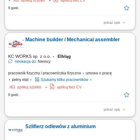
aplikuj szybko
aplikuj bez CV
9 godz.
pokaż opis
Budowa, okablowywanie oraz uruchomienie szaf sterowniczych i
zestawów rozdzielnic; Kontrola podzespołów, Montaż płyt
Machine builder / Mechanical assembler
montażowych, szyn montażowych, kanałów kablowych, transformatorów
i wyłączników, Wiercenie, gwintowanie lub wycinanie otworów na
przepusty kablowe bądź wyświetlacze;...
KC WORKS sp. z o.o.
Elbląg
relokacja do:
Niemcy
pracownik fizyczny / pracowniczka fizyczna
umowa o pracę
pełny etat
Szukamy kilku pracowników
aplikuj szybko
aplikuj bez CV
9 godz.
pokaż opis
The work will be carried out at our production and assembly location in
Lindern, Germany. Responsibilities: Assembly of machines and
Szlifierz odlewów z aluminium
mechanical components; Installation of machine parts according to
technical drawings; Mechanical fitting and assembly work; Assembly of
steel structures, piping, fans,...