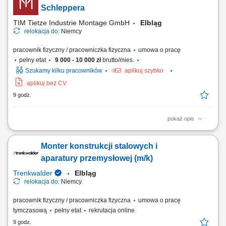
jakości wykonywanych elementów. Przestrzeganie zasad
Schleppera
bezpieczeństwa i standardów obowiązujących na produkcji.
TIM Tietze Industrie Montage GmbH
Elbląg
relokacja do:
Niemcy
pracownik fizyczny / pracowniczka fizyczna
umowa o pracę
pełny etat
9 000 - 10 000 zł
brutto/mies.
Szukamy kilku pracowników
aplikuj szybko
aplikuj bez CV
9 godz.
pokaż opis
Zakres obowiązków obsługa wózka widłowego lub schleppera;
dostarczanie komponentów na linię produkcyjną; zapewnienie ciągłości
Monter konstrukcji stalowych i
produkcji; realizacja zadań logistycznych na terenie zakładu;
Wymagania prawo jazdy wymagane od każdego kandydata; gotowość
aparatury przemysłowej (m/k)
do pracy zmianowej; motywacja do...
Trenkwalder
Elbląg
relokacja do:
Niemcy
pracownik fizyczny / pracowniczka fizyczna
umowa o pracę
tymczasową
pełny etat
rekrutacja online
9 godz.