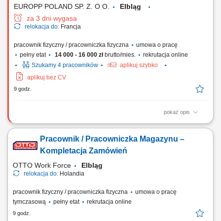
EUROPP POLAND SP. Z. O O.
Elbląg
za 3 dni wygasa
relokacja do:
Francja
pracownik fizyczny / pracowniczka fizyczna
umowa o pracę
pełny etat
14 000 - 16 000 zł
brutto/mies.
rekrutacja online
Szukamy 4 pracowników
aplikuj szybko
aplikuj bez CV
9 godz.
pokaż opis
Zadania Przygotowanie oraz montaż wiązek kablowych w wagonach i
pociągach osobowych; Instalowanie wyposażenia elektrycznego na
Pracownik / Pracowniczka Magazynu –
podstawie dostarczonych planów i rysunków technicznych; Realizacja
zadań montażowych zgodnie z instrukcjami i wytycznymi przełożonych;
Kompletacja Zamówień
Prawidłowe i skrupulatne...
OTTO Work Force
Elbląg
relokacja do:
Holandia
pracownik fizyczny / pracowniczka fizyczna
umowa o pracę
tymczasową
pełny etat
rekrutacja online
9 godz.