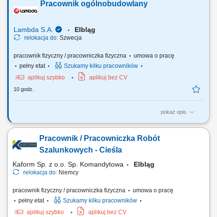
Pracownik ogólnobudowlany
międzynarodowym środowisku, ta oferta jest dla Ciebie! Szukamy
specjalisty, który będzie odpowiedzialny za precyzyjne pomiary i
kontrolę jakości, wykorzystując nowoczesne...
Lambda S.A.
Elbląg
relokacja do:
Szwecja
pracownik fizyczny / pracowniczka fizyczna
umowa o pracę
pełny etat
Szukamy kilku pracowników
aplikuj szybko
aplikuj bez CV
10 godz.
pokaż opis
Twój zakres obowiązków: Prace ogólnobudowlane - pomoc przy
pracach ciesielskich i zbrojarskich; Prace wykończeniowe i
Pracownik / Pracowniczka Robót
kosmetyczne; Prace porządkowe na placu budowy;
Szalunkowych - Cieśla
Kaform Sp. z o.o. Sp. Komandytowa
Elbląg
relokacja do:
Niemcy
pracownik fizyczny / pracowniczka fizyczna
umowa o pracę
pełny etat
Szukamy kilku pracowników
aplikuj szybko
aplikuj bez CV