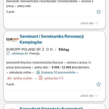
kierownik / kierowniczka / koordynator / koordynatorka
umowa o
pracę
pełny etat
9 godz.
pokaż opis
Miejsce pracy stacjonarnej: Kraków lub Myślenice oraz budowy na
terenie całej Polski Forma zatrudnienia: umowa o pracę Opis
Serwisant / Serwisantka Renowacji
stanowiska prowadzenie inwestycji związanych z budową linii
kablowych wysokiego napięcia oraz magazynów energii;
Kempingów
koordynowanie prac budowlanych zgodnie z harmonogramem,...
EUROPP POLAND SP. Z. O O.
Elbląg
relokacja do:
Francja
pracownik fizyczny / pracowniczka fizyczna
umowa o pracę / o
pracę tymczasową
pełny etat
9 000 - 11 000 zł
brutto/mies.
rekrutacja online
Szukamy 20 pracowników
aplikuj szybko
aplikuj bez CV
9 godz.
pokaż opis
Realizować prace remontowe w domkach kempingowych zgodnie z
listą zadań (35h/tydzień) Malować powierzchnie, montować listwy
Konsultant Sprzedaży Korepetycji