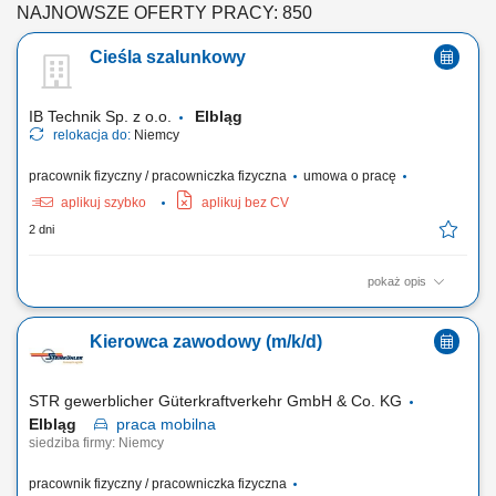
NAJNOWSZE OFERTY PRACY: 850
Cieśla szalunkowy
IB Technik Sp. z o.o.
Elbląg
relokacja do:
Niemcy
pracownik fizyczny / pracowniczka fizyczna
umowa o pracę
aplikuj szybko
aplikuj bez CV
2 dni
pokaż opis
Zadania: Wykonywanie konstrukcji żelbetowych w stanach surowych
budowli. Praca z rysunkiem technicznym.
Kierowca zawodowy (m/k/d)
STR gewerblicher Güterkraftverkehr GmbH & Co. KG
Elbląg
praca
mobilna
siedziba firmy: Niemcy
pracownik fizyczny / pracowniczka fizyczna