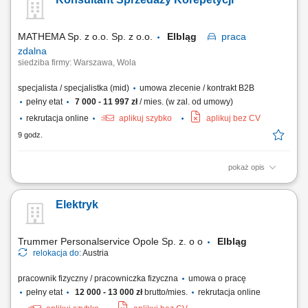
narożne oraz systemy prysznicowe; Kłaść linoleum, wykładziny
podłogowe oraz wymieniać punkty świetlne i kontakty;
MATHEMA Sp. z o.o. Sp. z o.o.
Elbląg
praca
zdalna
siedziba firmy: Warszawa, Wola
specjalista / specjalistka (mid)
umowa zlecenie / kontrakt B2B
pełny etat
7 000 - 11 997 zł
/ mies. (w zal. od umowy)
rekrutacja online
aplikuj szybko
aplikuj bez CV
9 godz.
pokaż opis
Opis stanowiska: Zapewniamy ciepłą bazę klientów – zainteresowani
rodzice zapisują się sami. Praca w CRM systemie gdzie prowadzimy
Elektryk
klientów, wykonujemy połączenia przez IP-telefon i zapisujemy
wszystkie działania. Kontakt z rodzicem (telefon/SMS), analiza potrzeb
dziecka, dobór...
Trummer Personalservice Opole Sp. z. o o
Elbląg
relokacja do:
Austria
pracownik fizyczny / pracowniczka fizyczna
umowa o pracę
pełny etat
12 000 - 13 000 zł
brutto/mies.
rekrutacja online