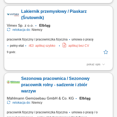
The position includes international assembly, installation, and service
assignments at customer sites, mainly within Europe. Responsibilities
Lakiernik przemysłowy / Piaskarz
Mechanical assembly and installation of machines and industrial
equipment; Installation of mechanical components, steel structures,
(Śrutownik)
piping, fans, valves, and...
Vimex Sp. z o.o.
Elbląg
relokacja do:
Niemcy
pracownik fizyczny / pracowniczka fizyczna
umowa o pracę
pełny etat
aplikuj szybko
aplikuj bez CV
9 godz.
pokaż opis
Zakres obowiązków: przygotowanie elementów stalowych do procesu
śrutowania, oczyszczanie powierzchni konstrukcji stalowych z rdzy i
Sezonowa pracownica / Sezonowy
innych zanieczyszczeń, śrutowanie konstrukcji stalowych,
przygotowanie elementów do dalszej obróbki (oklejanie,
pracownik rolny - sadzenie i zbiór
zabezpieczanie powierzchni), lakierowanie...
warzyw
Mählmann Gemüsebau GmbH & Co. KG
Elbląg
relokacja do:
Niemcy
pracownik fizyczny / pracowniczka fizyczna
umowa o pracę / o