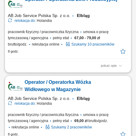
Monitorowanie standardów jakościowych oraz dbałość o powtarzalność
doskonałego smaku potraw. Koordynowanie codziennych procesów na
zapleczu, w tym kontrola rotacji...
AB Job Service Polska Sp. z o.o.
Elbląg
relokacja do:
Holandia
pracownik fizyczny / pracowniczka fizyczna
umowa o pracę
tymczasową / agencyjna
pełny etat
67,00 - 79,00 zł
brutto/godz.
rekrutacja online
Szukamy 10 pracowników
8 godz.
pokaż opis
Opis stanowiska realizacja zadań na linii produkcyjnej w zakładzie
przetwórstwa drobiowego, zawieszanie drobiu na elementach
Operator / Operatorka Wózka
transportowych linii produkcyjnej, utrzymywanie porządku w miejscu
wykonywania obowiązków, przestrzeganie obowiązujących procedur
Widłowego w Magazynie
jakości i bezpieczeństwa,...
AB Job Service Polska Sp. z o.o.
Elbląg
relokacja do:
Holandia
pracownik fizyczny / pracowniczka fizyczna
umowa o pracę
tymczasową / agencyjna
pełny etat
69,00 zł
brutto/godz.
rekrutacja online
Szukamy 2 pracowników
8 godz.