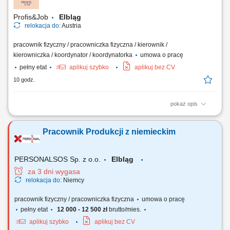
Profis&Job
Elbląg
relokacja do:
Austria
pracownik fizyczny / pracowniczka fizyczna / kierownik /
kierowniczka / koordynator / koordynatorka
umowa o pracę
pełny etat
aplikuj szybko
aplikuj bez CV
10 godz.
pokaż opis
Wymagania: Doświadczenie w kuchni na stanowisku szefa kuchni;
Wykształcenie na stanowisko kucharza - atut lub wystarczające
Pracownik Produkcji z niemieckim
doświadczenie Niemiecki od A2; Angielski jest zaletą; Przygotowywanie
dań zgodnie z menu lokalu; Przestrzeganie przepisów higienicznych;
Praca w zespole; Odpowiedzialny...
PERSONALSOS Sp. z o.o.
Elbląg
za 3 dni wygasa
relokacja do:
Niemcy
pracownik fizyczny / pracowniczka fizyczna
umowa o pracę
pełny etat
12 000 - 12 500 zł
brutto/mies.
aplikuj szybko
aplikuj bez CV