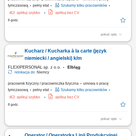
tymczasową
pełny etat
Szukamy kilku pracowników
aplikuj szybko
aplikuj bez CV
8 godz.
pokaż opis
Opis stanowiska: Przygotowywanie dań à la carte; Dbanie o smak,
jakość i estetykę potraw; Współpraca z zespołem kuchni; Kontrola
Kucharz / Kucharka à la carte (język
zapasów i organizacja pracy; Utrzymanie porządku i standardów
higieny; Czego oczekujemy: Doświadczenia jako kucharz; Znajomości
niemiecki / angielski) k/m
pracy w kuchni restauracyjnej;...
FLEXIPERSONAL sp. z o.o.
Elbląg
relokacja do:
Niemcy
pracownik fizyczny / pracowniczka fizyczna
umowa o pracę
tymczasową
pełny etat
Szukamy kilku pracowników
aplikuj szybko
aplikuj bez CV
8 godz.
pokaż opis
Opis stanowiska Samodzielne prowadzenie powierzonej sekcji
kuchennej i sprawna realizacja zamówień gości restauracji.
Operator / Operatorka Linii Produkcyjnej