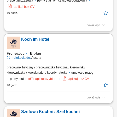
pracę tymczasową
pełny etat / tymczasowa/dodatkowa
aplikuj bez CV
10 godz.
pokaż opis
Opis stanowiska: Praca przy zbieraniu warzyw zarówno grupowo, jak i
indywidualnie, oraz inne prace po 13,90 €/godz. netto. Zakres
Koch im Hotel
obowiązków: Sadzenie, zbieranie, pakowanie, sortowanie i mycie
warzyw. Praca na polu oraz w hali. Wymagania: Dyspozycja na okres
umowy. Dobra kondycja fizyczna....
Profis&Job
Elbląg
relokacja do:
Austria
pracownik fizyczny / pracowniczka fizyczna / kierownik /
kierowniczka / koordynator / koordynatorka
umowa o pracę
pełny etat
aplikuj szybko
aplikuj bez CV
10 godz.
pokaż opis
Kostenfreie Unterkunft im Einzelzimmer und Verpflegung (gratis) 48
Stunden pro Woche Gehalt ab 2.200€ Netto und bis 3.150€, ja nach der
Szefowa Kuchni / Szef kuchni
Qualifikation und Erfahrung