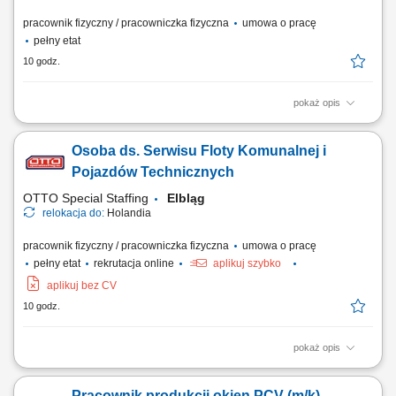
pracownik fizyczny / pracowniczka fizyczna
umowa o pracę
pełny etat
10 godz.
pokaż opis
Opis stanowiska: Spawanie konstrukcji stalowych oraz elementów
wykorzystywanych w maszynach budowlanych. Przygotowywanie
Osoba ds. Serwisu Floty Komunalnej i
materiałów do spawania zgodnie z dokumentacją techniczną.
Wykonywanie napraw maszyn i urządzeń pracujących na placach
Pojazdów Technicznych
budowy. Diagnozowanie oraz usuwanie usterek układów...
OTTO Special Staffing
Elbląg
relokacja do:
Holandia
pracownik fizyczny / pracowniczka fizyczna
umowa o pracę
pełny etat
rekrutacja online
aplikuj szybko
aplikuj bez CV
10 godz.
pokaż opis
Opis stanowiska bieżąca obsługa techniczna oraz serwis ciężkich
pojazdów i urządzeń recyklingowych; diagnozowanie awarii w układach
Pracownik produkcji okien PCV (m/k)