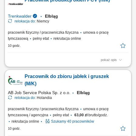
hydraulicznych, mechanicznych i elektrycznych; wykonywanie napraw
oraz okresowych przeglądów floty; kontrola i nadzór nad systemami
sterowania, czujnikami...
Trenkwalder
Elbląg
relokacja do:
Niemcy
pracownik fizyczny / pracowniczka fizyczna
umowa o pracę
tymczasową
pełny etat
rekrutacja online
10 godz.
pokaż opis
Twoje zadania prace przy montażu plastikowych okien i drzwi,
wkręcanie, klejenie, składanie, wbijanie i montowanie okucia, obsługa
Pracownik do zbioru jabłek i gruszek
maszyn i narzędzi ręcznych, pakowanie, konfekcjonowanie i załadunek
okien, drzwi i akcesoriów.
(M/K)
AB Job Service Polska Sp. z o.o.
Elbląg
relokacja do:
Holandia
pracownik fizyczny / pracowniczka fizyczna
umowa o pracę
tymczasową / agencyjna
pełny etat
63,00 zł
brutto/godz.
rekrutacja online
Szukamy 40 pracowników
10 godz.