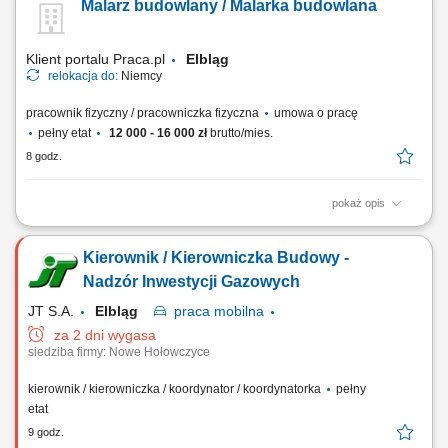
Malarz budowlany / Malarka budowlana
konkurencyjne wynagrodzenie, bezpieczne zakwaterowanie oraz
wsparcie na każdym etapie pracy. Nawet jeśli nie masz dużego
doświadczenia – wszystkiego Cię...
Klient portalu Praca.pl
Elbląg
relokacja do:
Niemcy
pracownik fizyczny / pracowniczka fizyczna
umowa o pracę
pełny etat
12 000 - 16 000 zł
brutto/mies.
8 godz.
pokaż opis
Malowanie ścian, sufitów oraz elewacji budynków. Tapetowanie i
przygotowywanie powierzchni poprzez szlifowanie oraz szpachlowanie.
Kierownik / Kierowniczka Budowy -
Wykonywanie prac elewacyjnych i ociepleń w technologii ETICS. Praca
zgodnie z dokumentacją techniczną oraz standardami jakości.
Nadzór Inwestycji Gazowych
JT S.A.
Elbląg
praca
mobilna
za 2 dni wygasa
siedziba firmy: Nowe Hołowczyce
kierownik / kierowniczka / koordynator / koordynatorka
pełny
etat
9 godz.