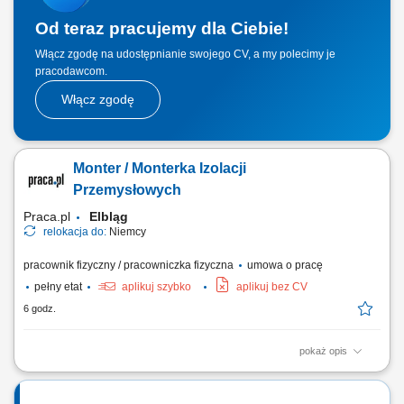
Od teraz pracujemy dla Ciebie!
Włącz zgodę na udostępnianie swojego CV, a my polecimy je
pracodawcom.
Włącz zgodę
Monter / Monterka Izolacji
Przemysłowych
Praca.pl
Elbląg
relokacja do:
Niemcy
pracownik fizyczny / pracowniczka fizyczna
umowa o pracę
pełny etat
aplikuj szybko
aplikuj bez CV
6 godz.
pokaż opis
Opis stanowiska: Kompleksowy montaż oraz demontaż systemów
izolacji ciepłochronnej i zimnochronnej na obiektach przemysłowych.
Prowadzenie prac instalacyjnych bezpośrednio na ciągach