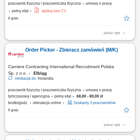
pracownik fizyczny / pracowniczka fizyczna
umowa o pracę
pełny etat
aplikuj bez CV
8 godz.
pokaż opis
Wykonywanie prac z użyciem szalunków systemowych (np. PERI,
DOKA, ULMA). Realizacja prac związanych z betonowaniem. Obróbka,
Order Picker - Zbieracz zamówień (M/K)
kosmetyka i zacieranie powierzchni betonowych. Udział w prestiżowych
projektach budowlanych (np. ekologiczna huta stali, oczyszczalnia
ścieków, budowa elektrowni wiatrowych).
Carriere Contracting International Recruitment Polska
Sp. z o.o.
Elbląg
relokacja do:
Holandia
pracownik fizyczny / pracowniczka fizyczna
umowa o pracę
tymczasową / agencyjna
pełny etat
68,00 - 80,00 zł
brutto/godz.
rekrutacja online
Szukamy 3 pracowników
8 godz.
pokaż opis
Chcesz zacząć pracę za granicą i szukasz stabilnego zatrudnienia w
renomowanej firmie? Dołącz do zespołu magazynowego i zyskaj