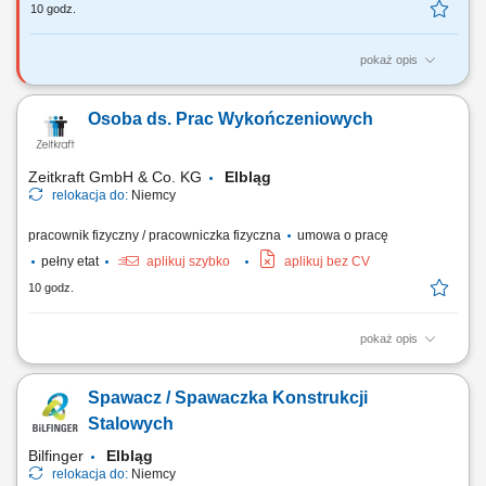
10 godz.
pokaż opis
Zakres obowiązków: napełnianie produktów chemicznych, pakowanie i
etykietowanie produktów, załadunek i rozładunek zbiorników (tanków),
Osoba ds. Prac Wykończeniowych
kontrola jakości wyrobów, przestrzeganie procedur bezpieczeństwa
oraz ochrony środowiska, dbanie o wysokie standardy jakości.
Zeitkraft GmbH & Co. KG
Elbląg
relokacja do:
Niemcy
pracownik fizyczny / pracowniczka fizyczna
umowa o pracę
pełny etat
aplikuj szybko
aplikuj bez CV
10 godz.
pokaż opis
Opis stanowiska: Samodzielne wykonywanie prac malarskich
(tradycyjnych i natryskowych), Realizacja prac tapeciarskich (różne typy
Spawacz / Spawaczka Konstrukcji
tapet, m.in. flizelina), Przygotowanie powierzchni pod wykończenie:
szpachlowanie, szlifowanie, gruntowanie, Dbanie o jakość wykonania i
Stalowych
estetykę realizowanych...
Bilfinger
Elbląg
relokacja do:
Niemcy