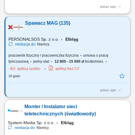
pokaż opis
Zakres obowiązków ręczny zbiór jabłek i gruszek w sadach, praca z
wykorzystaniem drabinek oraz platform sadowniczych, wstępna
Spawacz MAG (135)
selekcja zebranych owoców, układanie owoców w skrzynkach zgodnie
z wytycznymi. Wymagania gotowość do wyjazdu na okres 3–6 tygodni
(lub dłużej), chęć do pracy...
PERSONALSOS Sp. z o.o.
Elbląg
relokacja do:
Niemcy
pracownik fizyczny / pracowniczka fizyczna
umowa o pracę
tymczasową
pełny etat
12 800 - 15 000 zł
brutto/mies.
aplikuj szybko
aplikuj bez CV
10 godz.
pokaż opis
Zadania: Spawanie metodą MAG 135 (drut lity w osłonie gazu
aktywnego) Samodzielna realizacja powierzonych zadań zgodnie z
Monter / Instalator sieci
dokumentacją techniczną; Dbanie o jakość wykonywanych spoin;
teletechnicznych (światłowody)
System-Media Sp. z o.o.
Elbląg
relokacja do:
Niemcy