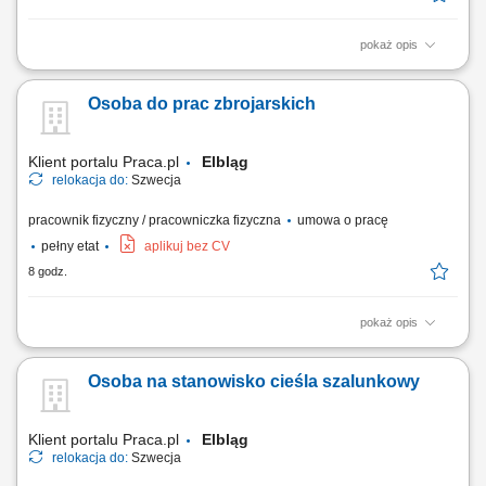
pokaż opis
Opis stanowiska transport produktów spożywczych przy użyciu wózków
widłowych, odkładanie palet na regały wysokiego składowania, obsługa
Osoba do prac zbrojarskich
załadunków oraz rozładunków samochodów ciężarowych, kompletacja
zamówień przygotowywanych do wysyłki, rozmieszczanie towarów
zgodnie z...
Klient portalu Praca.pl
Elbląg
relokacja do:
Szwecja
pracownik fizyczny / pracowniczka fizyczna
umowa o pracę
pełny etat
aplikuj bez CV
8 godz.
pokaż opis
Wykonywanie konstrukcji stalowych, zbrojenia, szkieletów i siatek
zbrojeniowych. Montaż prętów zbrojeniowych.
Osoba na stanowisko cieśla szalunkowy
Klient portalu Praca.pl
Elbląg
relokacja do:
Szwecja