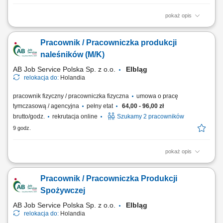
pokaż opis
Opis stanowiska: Kompletowanie zamówień przy użyciu skanera lub
systemu głosowego. Przygotowywanie produktów do wysyłki zgodnie z
Pracownik / Pracowniczka produkcji
zamówieniami klientów. Obsługa wózków magazynowych typu EPT
oraz urządzeń do transportu wewnętrznego. Zabezpieczanie palet i
naleśników (M/K)
przygotowywanie ich do...
AB Job Service Polska Sp. z o.o.
Elbląg
relokacja do:
Holandia
pracownik fizyczny / pracowniczka fizyczna
umowa o pracę
tymczasową / agencyjna
pełny etat
64,00 - 96,00 zł
brutto/godz.
rekrutacja online
Szukamy 2 pracowników
9 godz.
pokaż opis
Zakres obowiązków będziesz zajmować się pakowaniem produktów
oraz przygotowywaniem ich do wysyłki, pakowanie i przygotowywanie
Pracownik / Pracowniczka Produkcji
produktów do wysyłki, kontrola jakości, dbanie o porządek na
stanowisku pracy, praca zgodnie z zasadami higieny i bezpieczeństwa,
Spożywczej
dodatkowy plus? Regularnie...
AB Job Service Polska Sp. z o.o.
Elbląg
relokacja do:
Holandia