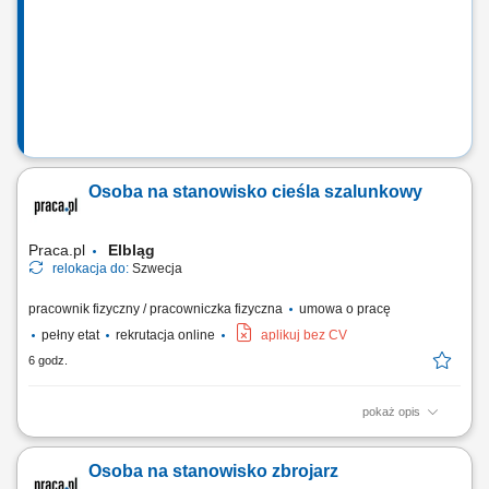
rurociągowych, instalacjach technicznych oraz zbiornikach
wielkogabarytowych. Zakładanie materiałów...
Osoba na stanowisko cieśla szalunkowy
Praca.pl
Elbląg
relokacja do:
Szwecja
pracownik fizyczny / pracowniczka fizyczna
umowa o pracę
pełny etat
rekrutacja online
aplikuj bez CV
6 godz.
pokaż opis
Twój zakres obowiązków Montaż szalunków.
Osoba na stanowisko zbrojarz