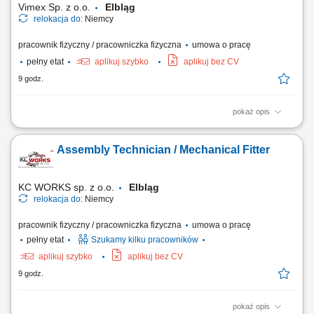
Vimex Sp. z o.o.
Elbląg
relokacja do:
Niemcy
pracownik fizyczny / pracowniczka fizyczna
umowa o pracę
pełny etat
aplikuj szybko
aplikuj bez CV
9 godz.
pokaż opis
Obowiązki: Prace przy oczyszczaniu odlewów z aluminium;
Prowadzenie bieżącej kontroli produktu na swoim stanowisku pracy i
Assembly Technician / Mechanical Fitter
zachowanie jego wysokiej jakości;
KC WORKS sp. z o.o.
Elbląg
relokacja do:
Niemcy
pracownik fizyczny / pracowniczka fizyczna
umowa o pracę
pełny etat
Szukamy kilku pracowników
aplikuj szybko
aplikuj bez CV
9 godz.
pokaż opis