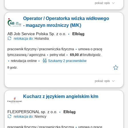
pokaż opis
Nowoczesna holenderska firma z branży spożywczej, specjalizująca się
w uboju, przetwórstwie i pakowaniu drobiu. Przedsiębiorstwo produkuje
Operator / Operatorka wózka widłowego
świeże i mrożone wyroby drobiowe dla klientów B2B w całej Europie,
dostosowując produkty do indywidualnych zamówień. Zakres
- magazyn mroźniczy (M/K)
obowiązków Praca w...
AB Job Service Polska Sp. z o.o.
Elbląg
relokacja do:
Holandia
pracownik fizyczny / pracowniczka fizyczna
umowa o pracę
tymczasową / agencyjna
pełny etat
69,00 zł
brutto/godz.
rekrutacja online
Szukamy 2 pracowników
8 godz.
pokaż opis
Firma działająca w obszarze magazynowania i logistyki.
Przedsiębiorstwo zajmuje się składowaniem towarów, obsługą
Kucharz z językiem angielskim k/m
zamówień oraz dystrybucją produktów do klientów. Magazyn jest
przystosowany do sprawnej obsługi procesów logistycznych i zapewnia
terminową realizację wysyłek. Firma...
FLEXIPERSONAL sp. z o.o.
Elbląg
relokacja do:
Niemcy
pracownik fizyczny / pracowniczka fizyczna
umowa o pracę