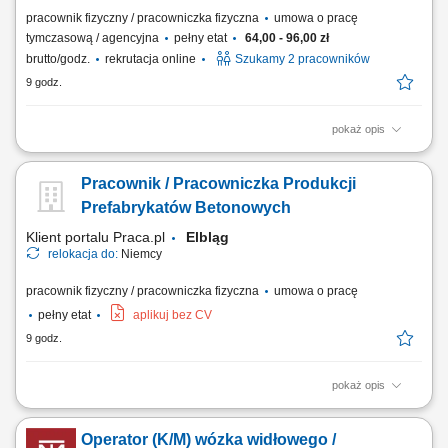
pracownik fizyczny / pracowniczka fizyczna
umowa o pracę
tymczasową / agencyjna
pełny etat
64,00 - 96,00 zł
brutto/godz.
rekrutacja online
Szukamy 2 pracowników
9 godz.
pokaż opis
Opis stanowiska Pakowanie gotowych produktów spożywczych zgodnie
z wymaganiami jakościowymi. Przygotowywanie zamówień do
Pracownik / Pracowniczka Produkcji
transportu i dystrybucji. Sprawdzanie poprawności produktów oraz ich
jakości. Obsługa prostych procesów produkcyjnych na linii.
Prefabrykatów Betonowych
Utrzymywanie porządku w miejscu pracy....
Klient portalu Praca.pl
Elbląg
relokacja do:
Niemcy
pracownik fizyczny / pracowniczka fizyczna
umowa o pracę
pełny etat
aplikuj bez CV
9 godz.
pokaż opis
Udział w produkcji prefabrykatów betonowych. Obsługa maszyn i
urządzeń produkcyjnych. Wykonywanie prac związanych z
Operator (K/M) wózka widłowego /
betonowaniem, zbrojeniem i przygotowaniem szalunków. Kontrola