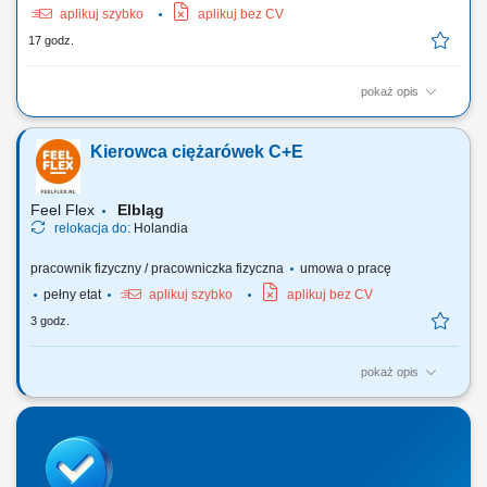
aplikuj szybko
aplikuj bez CV
17 godz.
pokaż opis
Twoje obowiązki Przeprowadzanie załadunku i rozładunku;
Przetwarzanie dokumentów transportowych; Czyszczenie naczep
Kierowca ciężarówek C+E
(silos/cysterna) Utrzymanie pojazdu wewnątrz i na zewnątrz;
Feel Flex
Elbląg
relokacja do:
Holandia
pracownik fizyczny / pracowniczka fizyczna
umowa o pracę
pełny etat
aplikuj szybko
aplikuj bez CV
3 godz.
pokaż opis
Nasi kierowcy pracują jako: Kierowcy dystrybucji marketów
spożywczych; Kierowcy ciężarówek recyklingu; Kierowcy ciężarówek
chłodnia, izoterma; Kierowców Terbergów (placowych) Uwaga nie
posiadamy ofert dla kierowców na trasach międzynarodowych i
chcących pracować w tzw systemie!