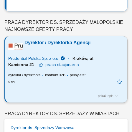
PRACA DYREKTOR DS. SPRZEDAŻY MAŁOPOLSKIE
NAJNOWSZE OFERTY PRACY
Dyrektor / Dyrektorka Agencji
Prudential Polska Sp. z o.o.
Kraków, ul.
Kamienna 21
praca
stacjonarna
dyrektor / dyrektorka
kontrakt B2B
pełny etat
5 dni
pokaż opis
Za co będziesz odpowiadać: własny biznes przychodowy i zarządzanie
zespołem sprzedaży, rekrutację i wdrożenie nowych Konsultantów ds.
Planowania Finansowego oraz Menedżerów, budowanie portfela
PRACA DYREKTOR DS. SPRZEDAŻY W MIASTACH
Klientów poprzez aktywną sprzedaż własną, zapewnienie wsparcia
współpracownikom na...
Dyrektor ds. Sprzedaży Warszawa