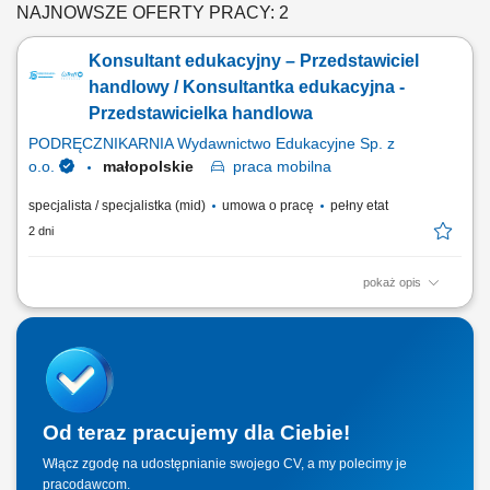
NAJNOWSZE OFERTY PRACY: 2
Konsultant edukacyjny – Przedstawiciel
handlowy / Konsultantka edukacyjna -
Przedstawicielka handlowa
PODRĘCZNIKARNIA Wydawnictwo Edukacyjne Sp. z
o.o.
małopolskie
praca
mobilna
specjalista / specjalistka (mid)
umowa o pracę
pełny etat
2 dni
pokaż opis
Twoje zadania aktywne pozyskiwanie nowych klientów i rozwijanie
relacji z obecnymi placówkami, prowadzenie spotkań i prezentacji
sprzedażowych u klientów, sprzedaż pakietów edukacyjnych, pomocy
dydaktycznych, zabawek, elektroniki i wybranych usług,
przygotowywanie ofert dopasowanych do...
Od teraz pracujemy dla Ciebie!
Włącz zgodę na udostępnianie swojego CV, a my polecimy je
pracodawcom.