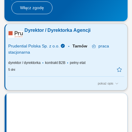
Włącz zgodę
Dyrektor / Dyrektorka Agencji
Prudential Polska Sp. z o.o.
Tarnów
praca
stacjonarna
dyrektor / dyrektorka
kontrakt B2B
pełny etat
5 dni
pokaż opis
Za co będziesz odpowiadać: własny biznes przychodowy i zarządzanie
zespołem sprzedaży, rekrutację i wdrożenie nowych Konsultantów ds.
Planowania Finansowego oraz Menedżerów, budowanie portfela
Klientów poprzez aktywną sprzedaż własną, zapewnienie wsparcia
współpracownikom na...