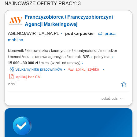
NAJNOWSZE OFERTY PRACY: 3
Franczyzobiorca / Franczyzobiorczyni
Agencji Marketingowej
AGENCJAWIRTUALNA.PL
podkarpackie
praca
mobilna
kierownik / kierowniczka / koordynator / koordynatorka / menedżer
/ menedżerka
umowa agencyjna / kontrakt B2B
pełny etat
15 000 - 30 000 zł
/ mies. (w zal. od umowy)
Szukamy kilku pracowników
aplikuj szybko
aplikuj bez CV
2 dni
pokaż opis
Twój Zakres Działania: Prowadzenie własnej działalności gospodarczej
pod marką Agencjawirtualna.pl. Aktywne pozyskiwanie i kompleksowa
obsługa klientów biznesowych. Zarządzanie sprzedażą usług
marketingu internetowego (strony WWW, sklepy internetowe, Social
Media, SEO/SEM, filmy...