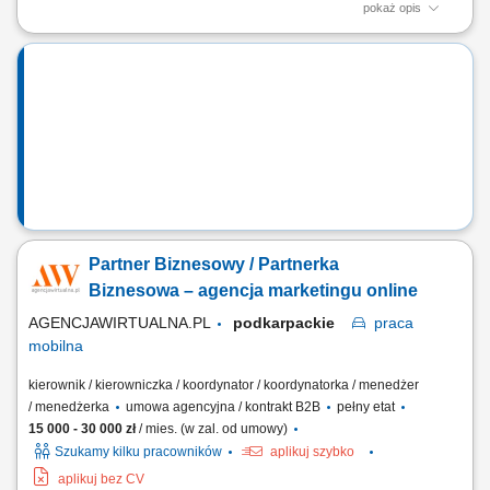
pokaż opis
Zakres działania prowadzenie własnej działalności w modelu
franczyzowym pod marką agencji marketingowej; aktywne
pozyskiwanie oraz obsługa klientów biznesowych; sprzedaż usług
marketingu internetowego (strony WWW, sklepy internetowe, social
media, SEO/SEM, wideo reklamowe) oraz usług...
Partner Biznesowy / Partnerka
Biznesowa – agencja marketingu online
AGENCJAWIRTUALNA.PL
podkarpackie
praca
mobilna
kierownik / kierowniczka / koordynator / koordynatorka / menedżer
/ menedżerka
umowa agencyjna / kontrakt B2B
pełny etat
15 000 - 30 000 zł
/ mies. (w zal. od umowy)
Szukamy kilku pracowników
aplikuj szybko
aplikuj bez CV