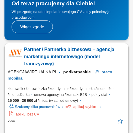
Od teraz pracujemy dla Ciebie!
Włącz zgodę na udostępnianie swojego CV, a my polecimy je
pracodawcom.
Włącz zgodę
Partner / Partnerka biznesowa – agencja
marketingu internetowego (model
franczyzowy)
AGENCJAWIRTUALNA.PL
podkarpackie
praca
mobilna
kierownik / kierowniczka / koordynator / koordynatorka / menedżer
/ menedżerka
umowa agencyjna / kontrakt B2B
pełny etat
15 000 - 30 000 zł
/ mies. (w zal. od umowy)
Szukamy kilku pracowników
aplikuj szybko
aplikuj bez CV
2 dni