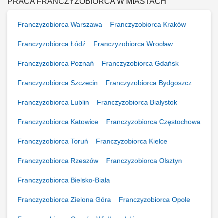
obsługi. Monitorowanie stanów magazynowych i zamówień.
PRACA FRANCZYZOBIORCA W MIASTACH
Dostosowywanie asortymentu sklepu do potrzeb lokalnego rynku.
Współpraca z centralą w zakresie działań...
Franczyzobiorca Warszawa
Franczyzobiorca Kraków
Franczyzobiorca Łódź
Franczyzobiorca Wrocław
Franczyzobiorca Poznań
Franczyzobiorca Gdańsk
Franczyzobiorca Szczecin
Franczyzobiorca Bydgoszcz
Franczyzobiorca Lublin
Franczyzobiorca Białystok
Franczyzobiorca Katowice
Franczyzobiorca Częstochowa
Franczyzobiorca Toruń
Franczyzobiorca Kielce
Franczyzobiorca Rzeszów
Franczyzobiorca Olsztyn
Franczyzobiorca Bielsko-Biała
Franczyzobiorca Zielona Góra
Franczyzobiorca Opole