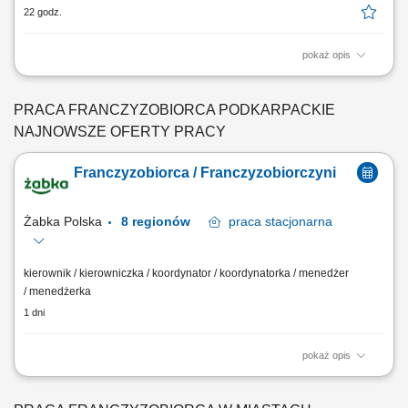
22 godz.
pokaż opis
Zakres działania: rozwijanie własnej działalności w branży marketingu
internetowego w oparciu o model franczyzowy; pozyskiwanie klientów
biznesowych i budowanie długofalowych relacji; sprzedaż usług takich
PRACA FRANCZYZOBIORCA PODKARPACKIE
jak: strony internetowe, sklepy online, SEO/SEM, kampanie social
NAJNOWSZE OFERTY PRACY
media, materiały...
Franczyzobiorca / Franczyzobiorczyni
Żabka Polska
8 regionów
praca
stacjonarna
kierownik / kierowniczka / koordynator / koordynatorka / menedżer
/ menedżerka
1 dni
pokaż opis
Główne zadania: Prowadzenie własnej działalności gospodarczej w
oparciu o sprawdzony model biznesowy. Dbanie o wysoką jakość