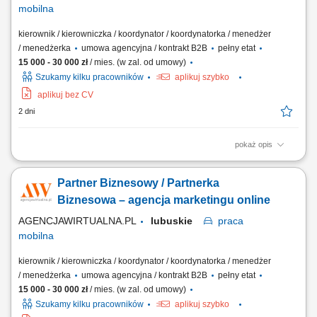
mobilna
kierownik / kierowniczka / koordynator / koordynatorka / menedżer
/ menedżerka
umowa agencyjna / kontrakt B2B
pełny etat
15 000 - 30 000 zł
/ mies. (w zal. od umowy)
Szukamy kilku pracowników
aplikuj szybko
aplikuj bez CV
2 dni
pokaż opis
Zakres działania prowadzenie własnej działalności w modelu
franczyzowym pod marką agencji marketingowej; aktywne
Partner Biznesowy / Partnerka
pozyskiwanie oraz obsługa klientów biznesowych; sprzedaż usług
marketingu internetowego (strony WWW, sklepy internetowe, social
Biznesowa – agencja marketingu online
media, SEO/SEM, wideo reklamowe) oraz usług...
AGENCJAWIRTUALNA.PL
lubuskie
praca
mobilna
kierownik / kierowniczka / koordynator / koordynatorka / menedżer
/ menedżerka
umowa agencyjna / kontrakt B2B
pełny etat
15 000 - 30 000 zł
/ mies. (w zal. od umowy)
Szukamy kilku pracowników
aplikuj szybko