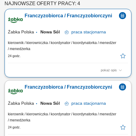
NAJNOWSZE OFERTY PRACY: 4
Franczyzobiorca / Franczyzobiorczyni
Żabka Polska
Nowa Sól
praca
stacjonarna
kierownik / kierowniczka / koordynator / koordynatorka / menedżer
/ menedżerka
24 godz.
pokaż opis
Główne zadania: Prowadzenie własnej działalności gospodarczej w
oparciu o sprawdzony model biznesowy. Dbanie o wysoką jakość
Franczyzobiorca / Franczyzobiorczyni
obsługi. Monitorowanie stanów magazynowych i zamówień.
Dostosowywanie asortymentu sklepu do potrzeb lokalnego rynku.
Współpraca z centralą w zakresie działań...
Żabka Polska
Nowa Sól
praca
stacjonarna
kierownik / kierowniczka / koordynator / koordynatorka / menedżer
/ menedżerka
24 godz.