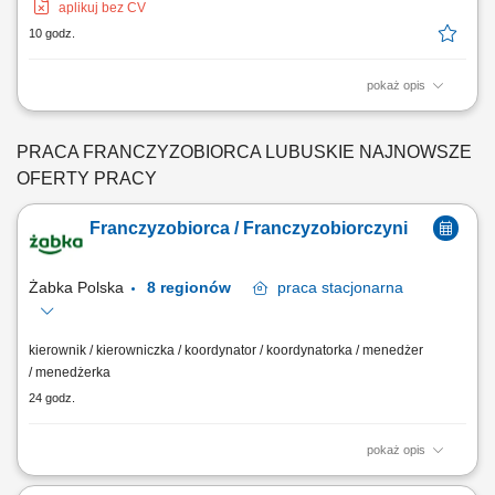
aplikuj bez CV
10 godz.
pokaż opis
Zakres działania: rozwijanie własnej działalności w branży marketingu
internetowego w oparciu o model franczyzowy; pozyskiwanie klientów
biznesowych i budowanie długofalowych relacji; sprzedaż usług takich
PRACA FRANCZYZOBIORCA LUBUSKIE NAJNOWSZE
jak: strony internetowe, sklepy online, SEO/SEM, kampanie social
OFERTY PRACY
media, materiały...
Franczyzobiorca / Franczyzobiorczyni
Żabka Polska
8 regionów
praca
stacjonarna
kierownik / kierowniczka / koordynator / koordynatorka / menedżer
/ menedżerka
24 godz.
pokaż opis
Główne zadania: Prowadzenie własnej działalności gospodarczej w
oparciu o sprawdzony model biznesowy. Dbanie o wysoką jakość