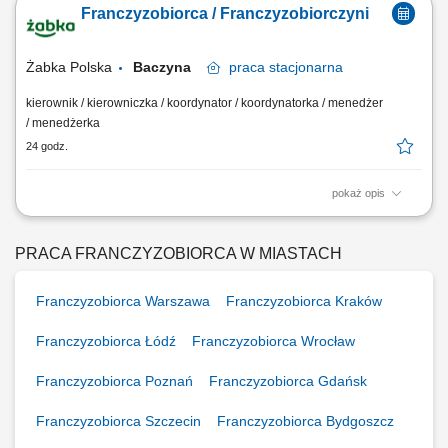
Franczyzobiorca / Franczyzobiorczyni
obsługi. Monitorowanie stanów magazynowych i zamówień.
Dostosowywanie asortymentu sklepu do potrzeb lokalnego rynku.
Współpraca z centralą w zakresie działań...
Żabka Polska
Baczyna
praca
stacjonarna
kierownik / kierowniczka / koordynator / koordynatorka / menedżer
/ menedżerka
24 godz.
pokaż opis
Główne zadania: Prowadzenie własnej działalności gospodarczej w
oparciu o sprawdzony model biznesowy. Dbanie o wysoką jakość
obsługi. Monitorowanie stanów magazynowych i zamówień.
PRACA FRANCZYZOBIORCA W MIASTACH
Dostosowywanie asortymentu sklepu do potrzeb lokalnego rynku.
Współpraca z centralą w zakresie działań...
Franczyzobiorca Warszawa
Franczyzobiorca Kraków
Franczyzobiorca Łódź
Franczyzobiorca Wrocław
Franczyzobiorca Poznań
Franczyzobiorca Gdańsk
Franczyzobiorca Szczecin
Franczyzobiorca Bydgoszcz