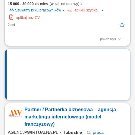
15 000 - 30 000 zł
/ mies. (w zal. od umowy)
Szukamy kilku pracowników
aplikuj szybko
aplikuj bez CV
2 dni
pokaż opis
Twój Zakres Działania: Prowadzenie własnej działalności gospodarczej
pod marką Agencjawirtualna.pl. Aktywne pozyskiwanie i kompleksowa
obsługa klientów biznesowych. Zarządzanie sprzedażą usług
marketingu internetowego (strony WWW, sklepy internetowe, Social
Media, SEO/SEM, filmy...
Partner / Partnerka biznesowa – agencja
marketingu internetowego (model
franczyzowy)
AGENCJAWIRTUALNA.PL
lubuskie
praca