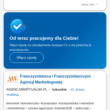
pokaż opis
Główne zadania: Prowadzenie własnej działalności gospodarczej w
oparciu o sprawdzony model biznesowy. Dbanie o wysoką jakość
obsługi. Monitorowanie stanów magazynowych i zamówień.
Dostosowywanie asortymentu sklepu do potrzeb lokalnego rynku.
Współpraca z centralą w zakresie działań...
Od teraz pracujemy dla Ciebie!
Włącz zgodę na udostępnianie swojego CV, a my polecimy je
pracodawcom.
Włącz zgodę
Franczyzobiorca / Franczyzobiorczyni
Agencji Marketingowej
AGENCJAWIRTUALNA.PL
lubuskie
praca
mobilna
kierownik / kierowniczka / koordynator / koordynatorka / menedżer
/ menedżerka
umowa agencyjna / kontrakt B2B
pełny etat