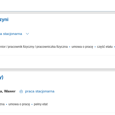
zyni
ca
stacjonarna
 senior / pracownik fizyczny / pracowniczka fizyczna
umowa o pracę
część etatu
 praca z klientem w salonie. Realizacja celów sprzedażowych oraz obsługa rekl
tykę ekspozycji zgodnie ze standardami firmy.
y)
wa, Wawer
praca
stacjonarna
czna
umowa o pracę
pełny etat