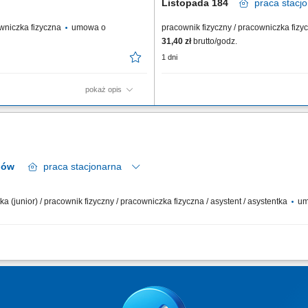
Listopada 184
praca
stacj
cowniczka fizyczna
umowa o
pracownik fizyczny / pracowniczka fiz
31,40 zł
brutto/godz.
1 dni
pokaż opis
gi Klientów zgodnie ze standardami
Twoje główne zadania: zapewnienie pro
kspozycję produktów monitorowanie
Klientami; przygotowywanie potraw Top
porządek i czystość na stanowisku pracy
9 regionów
praca
stacjonarna
ka (junior) / pracownik fizyczny / pracowniczka fizyczna / asystent / asystentka
um
eksowe procesowanie zgłoszeń reklamacyjnych oraz zwrotów towarowych. Prowad
zielanie fachowych informacji klientom zgodnie z przyjętymi w firmie procedurami.