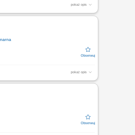
pokaż opis
 ze standardami firmy. Prawidłowa ekspozycja
onarna
pokaż opis
 ze standardami firmy. Prawidłowa ekspozycja