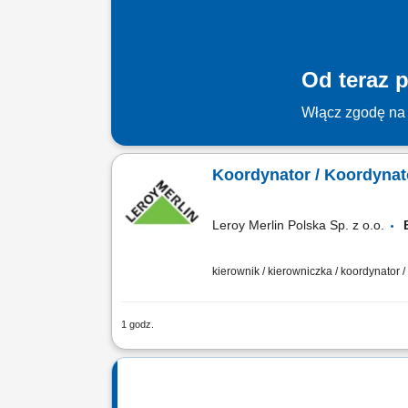
Od teraz p
Włącz zgodę na 
Koordynator / Koordynat
Leroy Merlin Polska Sp. z o.o.
kierownik / kierowniczka / koordynator 
1 godz.
Jakie zadania na Ciebie czekają? koor
odpowiedzialność za profesjonalną, szy