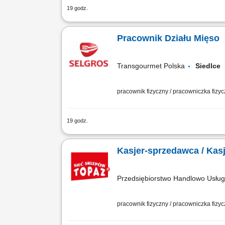
19 godz.
Twój zakres obowiązków transport i wyk
spożycia, wymiana lodu na ekspozycji, 
Pracownik Działu Mięso
Transgourmet Polska
Siedlc
pracownik fizyczny / pracowniczka fizy
19 godz.
Twój zakres obowiązków obróbka mięsa,
profesjonalna obsługa klienta, udział w
Kasjer-sprzedawca / Kas
Przedsiębiorstwo Handlowo Usł
pracownik fizyczny / pracowniczka fizy