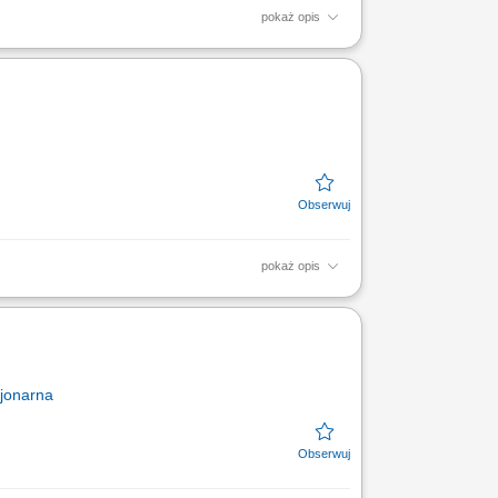
pokaż opis
u, kontrola świeżości i dat przydatności do
pokaż opis
az dbanie o jego właściwą ekspozycję,
jonarna