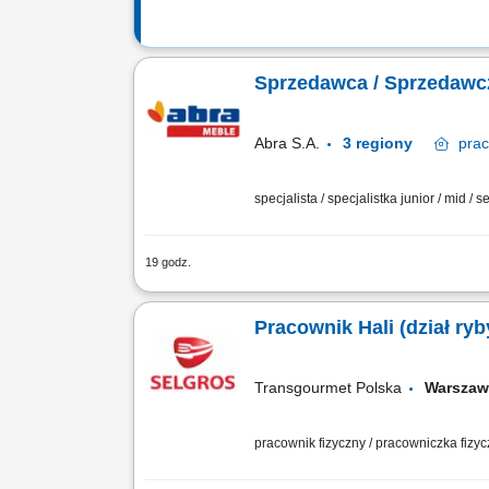
Sprzedawca / Sprzedawc
Abra S.A.
3 regiony
pra
specjalista / specjalistka junior / mid /
19 godz.
Zakres obowiązków: Aktywna, codzienna
terminami ich realizacji. Dbanie o este
Pracownik Hali (dział ryb
Transgourmet Polska
Warsza
pracownik fizyczny / pracowniczka fizy