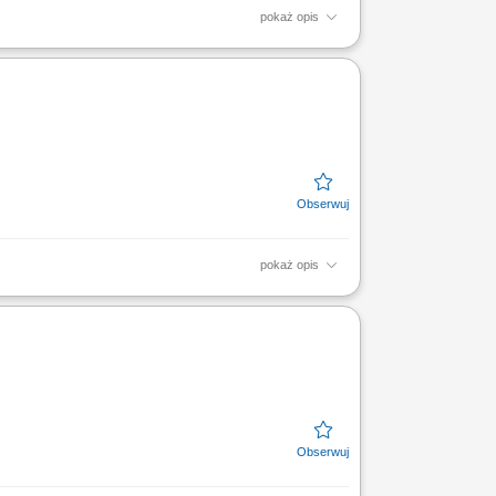
pokaż opis
 ze standardami firmy. Prawidłowa ekspozycja
pokaż opis
ie z obowiązującymi procedurami. Wystawianie
sług i...