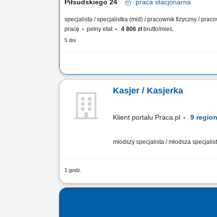
Piłsudskiego 24
praca
stacjonarna
specjalista / specjalistka (mid) / pracownik fizyczny / pra
pracę
pełny etat
4 806 zł
brutto/mies.
5 dni
Twoje główne zadania: zapewnienie profesjonalnej obsłu
sieci Topaz obsługa kasy fiskalnej dbałość o właściwą e
Kasjer / Kasjerka
terminów przydatności do spożycia
Klient portalu Praca.pl
młodszy specjalista / młodsza specjalist
1 godz.
Przyjmowanie, weryfikowanie i kompl
rozliczeniami i operacjami kasowymi. Ud