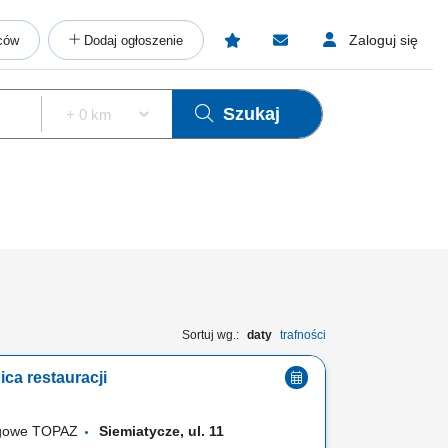
Zaloguj się
ców
Dodaj ogłoszenie
Szukaj
Sortuj wg.:
daty
trafności
ca restauracji
ugowe TOPAZ
Siemiatycze, ul. 11