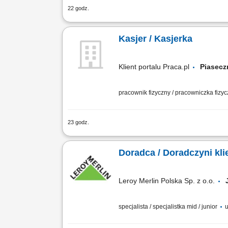
22 godz.
Twoje zadania: Praca fizyczna w dziale
produktów. Kontrola terminów przydatno
Kasjer / Kasjerka
Klient portalu Praca.pl
Piase
pracownik fizyczny / pracowniczka fizy
23 godz.
Profesjonalna obsługa klientów przy s
dokumentów sprzedażowych oraz prawidł
Doradca / Doradczyni kli
Leroy Merlin Polska Sp. z o.o.
specjalista / specjalistka mid / junior
u