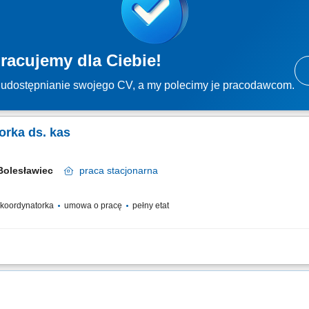
racujemy dla Ciebie!
udostępnianie swojego CV, a my polecimy je pracodawcom.
orka ds. kas
Bolesławiec
praca
stacjonarna
/ koordynatorka
umowa o pracę
pełny etat
dynowanie pracy podległego zespołu w tym m.in. planowanie, rozdzielanie i nad
bką i zgodną z obowiązującymi procedurami obsługę klienta w kasie i punkcie info