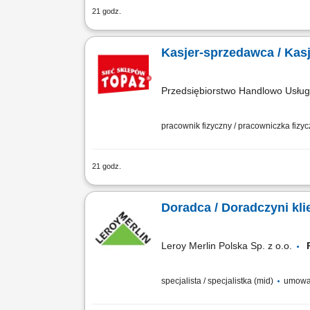
21 godz.
Twoje zadania: Praca fizyczna w dziale
produktów. Kontrola terminów przydatno
Kasjer-sprzedawca / Kas
Przedsiębiorstwo Handlowo Usł
pracownik fizyczny / pracowniczka fizy
21 godz.
Twoje zadania: Praca fizyczna w dziale
produktów. Kontrola terminów przydatno
Doradca / Doradczyni kli
Leroy Merlin Polska Sp. z o.o.
specjalista / specjalistka (mid)
umowa