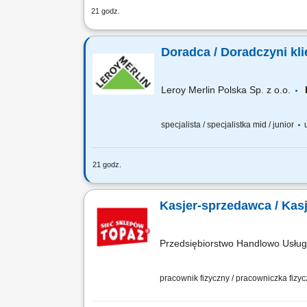
21 godz.
Co będziesz robić? Twój start z Buddy
wdrożenia i zespołu, Aktywna sprzedaż 
Doradca / Doradczyni kli
Leroy Merlin Polska Sp. z o.o.
specjalista / specjalistka mid / junior
u
21 godz.
Co będziesz robić? Twój start z Budd
wdrożenia i zespołu, Aktywna sprzedaż
Kasjer-sprzedawca / Kas
Przedsiębiorstwo Handlowo Usł
pracownik fizyczny / pracowniczka fizy