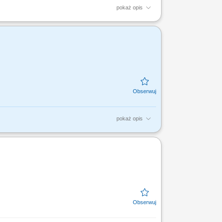
pokaż opis
 sprzedażową przy wsparciu opiekuna
któw i usług,...
pokaż opis
 sprzedażową przy wsparciu opiekuna
uktów i usług,...