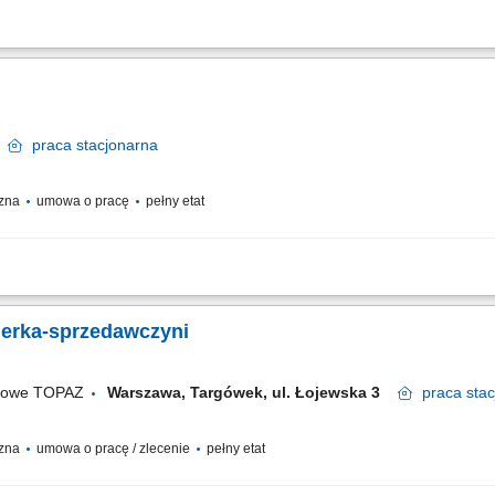
ładanie towaru oraz dbanie o jego właściwą ekspozycję, ważenie i pakowanie towar
profesjonalna obsługa klienta – aktywna sprzedaż.
e
praca
stacjonarna
czna
umowa o pracę
pełny etat
 przygotowanie wyrobów mięsnych do wędzenia, transport i wykładanie towaru or
 cyklicznych inwentaryzacjach.
jerka-sprzedawczyni
ugowe TOPAZ
Warszawa, Targówek, ul. Łojewska 3
praca
stac
czna
umowa o pracę / zlecenie
pełny etat