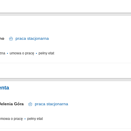
 warzyw i owoców. Obsługa kasy fiskalnej. Profesjonalna obsługa klientów zgodnie
ści do spożycia.
czno
praca
stacjonarna
czna
umowa o pracę
pełny etat
tanowisku kasowym. Realizacja płatności, zwrotów oraz obsługa reklamacji zgodn
owe rozliczanie kasy po zakończeniu zmiany. Udzielanie informacji dotyczących u
enta
Jelenia Góra
praca
stacjonarna
mowa o pracę
pełny etat