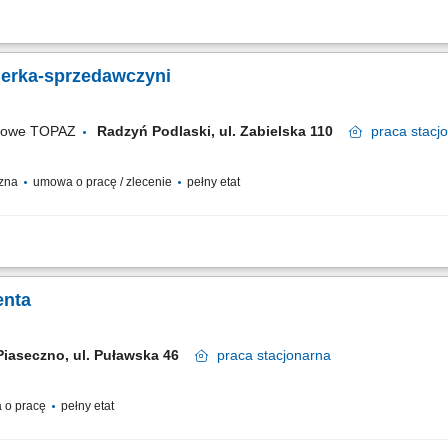
 warzyw i owoców. Obsługa kasy fiskalnej. Profesjonalna obsługa klientów zgodnie
ści do spożycia.
jerka-sprzedawczyni
ugowe TOPAZ
Radzyń Podlaski, ul. Zabielska 110
praca
stacj
czna
umowa o pracę / zlecenie
pełny etat
 warzyw i owoców. Obsługa kasy fiskalnej. Profesjonalna obsługa klientów zgodnie
ści do spożycia.
enta
Piaseczno, ul. Puławska 46
praca
stacjonarna
 o pracę
pełny etat