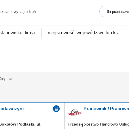
lkulator wynagrodzeń
Dla pracodaw
Kasjerka
rzedawczyni
Pracownik / Pracowni
Sokołów Podlaski, ul.
Przedsiębiorstwo Handlowo Usł