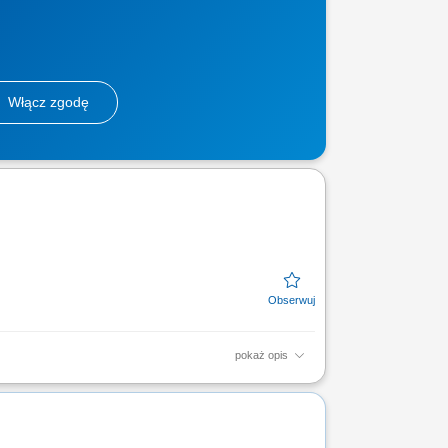
Włącz zgodę
pokaż opis
zorowanie zadań zespołu kasowego
rmacyjnym;...