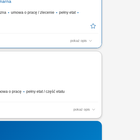
onarna
yczna
umowa o pracę / zlecenie
pełny etat
pokaż opis
fesjonalnej obsługi i budowanie pozytywnych relacji z
 Drive zgodnie ze standardami restauracji; dbałość o
; obsługa kasy fiskalnej;
owa o pracę
pełny etat / część etatu
pokaż opis
zenie prawidłowego obiegu dokumentów związanych z
..