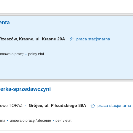
m: przez pierwsze 4 miesiące będziesz pracować na dziale oraz zdobywać wiedzę
i doradztwo: będziesz sprzedawać i doradzać klientom w wyborze najlepszych produ
enta
Rzeszów, Krasne, ul. Krasne 20A
praca
stacjonarna
mowa o pracę
pełny etat
ym: przez pierwsze 4 miesiące będziesz pracować na dziale oraz zdobywać wiedzę
 i doradztwo: będziesz sprzedawać i doradzać klientom w wyborze najlepszych prod
jerka-sprzedawczyni
ugowe TOPAZ
Grójec, ul. Piłsudskiego 89A
praca
stacjonarna
czna
umowa o pracę / zlecenie
pełny etat