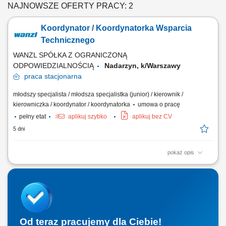
NAJNOWSZE OFERTY PRACY: 2
Koordynator / Koordynatorka Wsparcia
Technicznego
WANZL SPÓŁKA Z OGRANICZONĄ
ODPOWIEDZIALNOŚCIĄ
Nadarzyn, k/Warszawy
praca
stacjonarna
młodszy specjalista / młodsza specjalistka (junior) / kierownik /
kierowniczka / koordynator / koordynatorka
umowa o pracę
pełny etat
aplikuj szybko
aplikuj bez CV
5 dni
pokaż opis
Zakres obowiązków: Koordynowanie zgłoszeń serwisowych – od
przyjęcia do rejestracji w systemie. Udzielanie wsparcia technicznego
klientom, pracownikom serwisu oraz partnerom zewnętrznym.
Konfigurowanie urządzeń elektronicznych wykorzystywanych w
systemach kontroli dostępu. Organizacja...
Od teraz pracujemy dla Ciebie!