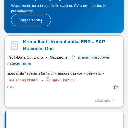
Włącz zgodę na udostępnianie swojego CV, a my polecimy je
pracodawcom.
Włącz zgodę
Konsultant / Konsultantka ERP – SAP
Business One
Profi-Data Sp. z o.o.
Szczecin
praca
hybrydowa
/ stacjonarna
specjalista / specjalistka (mid)
umowa o pracę
pełny etat
aplikuj szybko
aplikuj bez CV
8 dni
pokaż opis
Opis stanowiska Udział we wdrażaniu systemu ERP SAP Business One
w obszarach kadr, płac lub księgowości. Analiza potrzeb klientów oraz
dobór odpowiednich rozwiązań systemowych. Współpraca przy
prezentacjach systemu dla przyszłych użytkowników. Wsparcie klientów
w codziennej pracy z...