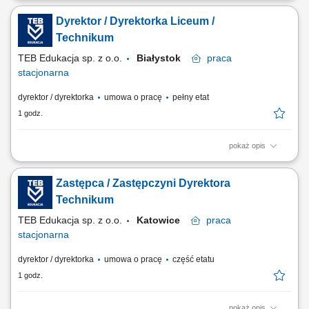
Obsługa kasy fiskalnej i terminala; Przygotowanie kanapek i deserów,
Dyrektor / Dyrektorka Liceum /
podgrzanie posiłków; Sprzątanie kuchni; Dbanie o estetykę
serwowanych potraw; Utrzymanie porządku w miejscu pracy; Zmywanie
Technikum
naczyń stołowych;
TEB Edukacja sp. z o.o.
Białystok
praca
stacjonarna
dyrektor / dyrektorka
umowa o pracę
pełny etat
1 godz.
pokaż opis
Twój zakres obowiązków nadzór nad prawidłowym realizowaniem
programów nauczania i realizacją podstawy programowej,
Zastępca / Zastępczyni Dyrektora
opracowywanie i realizacja planu pracy szkoły, w tym szkolnych planów
nauczania, planów zajęć edukacyjnych, pełnienie nadzoru
Technikum
pedagogicznego, kreowanie rozwiązań...
TEB Edukacja sp. z o.o.
Katowice
praca
stacjonarna
dyrektor / dyrektorka
umowa o pracę
część etatu
1 godz.
pokaż opis