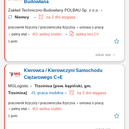
Budowlana
Zakład Techniczno-Budowlany POLBAU Sp. z o.o.
Niemcy
za 2 dni wygasa
pracownik fizyczny / pracowniczka fizyczna
umowa o pracę
pełny etat
aplikuj szybko
aplikuj bez CV
1 godz.
pokaż opis
Zadania Montaż oraz demontaż systemowych szalunków budowlanych
PERI i DOKA; Kompleksowe wykonywanie prac betoniarskich i
Kierowca / Kierowczyni Samochodu
żelbetowych na budowach w Niemczech; Prawidłowa realizacja
powierzonych robót budowlanych na podstawie dokumentacji
Ciężarowego C+E
technicznej; Utrzymywanie porządku na stanowisku pracy...
MGLogistic
Trzcinica (pow. kępiński, gm.
Trzcinica)
praca
mobilna
za 2 dni wygasa
pracownik fizyczny / pracowniczka fizyczna
umowa o pracę
pełny etat
aplikuj szybko
1 godz.