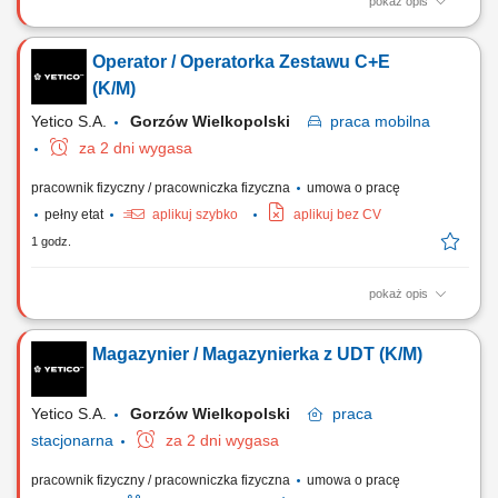
pokaż opis
Opis stanowiska Wykonywanie przewozów krajowych zgodnie z
planem transportowym. Bezpieczne prowadzenie pojazdu oraz
Operator / Operatorka Zestawu C+E
terminowa realizacja zleceń. Praca na stałych trasach zapewniających
przewidywalną organizację dnia. Utrzymywanie bieżącego kontaktu ze
(K/M)
spedytorem. Dbanie o stan techniczny...
Yetico S.A.
Gorzów Wielkopolski
praca
mobilna
za 2 dni wygasa
pracownik fizyczny / pracowniczka fizyczna
umowa o pracę
pełny etat
aplikuj szybko
aplikuj bez CV
1 godz.
pokaż opis
Opis stanowiska Wykonywanie zleceń przewozowych w ruchu
krajowym oraz na trasach zachodnich (Niemcy) nowoczesnym taborem
Magazynier / Magazynierka z UDT (K/M)
ciężarowym. Prowadzenie bieżącego nadzoru nad parametrami
technicznymi pojazdu i przestrzeganie terminów przeglądów
eksploatacyjnych. Sprawne realizowanie wyznaczonych...
Yetico S.A.
Gorzów Wielkopolski
praca
stacjonarna
za 2 dni wygasa
pracownik fizyczny / pracowniczka fizyczna
umowa o pracę