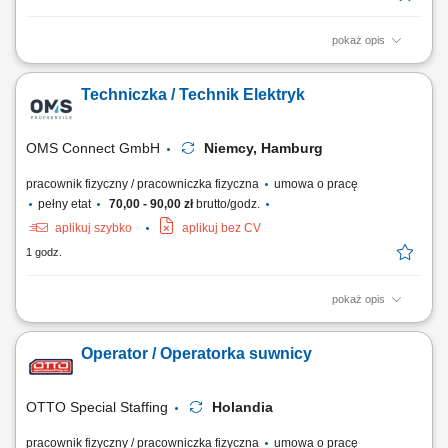
pokaż opis
Zakres obowiązków: wsparcie techniczne obszaru SMT/CBA w realizacji
celów produkcyjnych i jakościowych, wymiana materiałów
Techniczka / Technik Elektryk
eksploatacyjnych oraz przygotowanie stanowisk pracy, konserwacja i
bieżące utrzymanie stanowisk produkcyjnych, przezbrajanie i
ustawianie maszyn przed uruchomieniem...
OMS Connect GmbH
Niemcy, Hamburg
pracownik fizyczny / pracowniczka fizyczna
umowa o pracę
pełny etat
70,00 - 90,00 zł
brutto/godz.
aplikuj szybko
aplikuj bez CV
1 godz.
pokaż opis
Twoje zadania: Kontrola bezpieczeństwa sprzętu elektrycznego.
Pomiary elektryczne u klientów w różnych miastach Niemiec.
Operator / Operatorka suwnicy
OTTO Special Staffing
Holandia
pracownik fizyczny / pracowniczka fizyczna
umowa o pracę