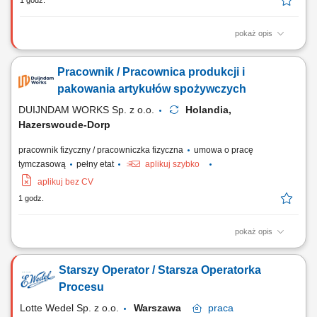
1 godz.
pokaż opis
Opis stanowiska Zgłaszanie oraz wdrażanie autorskich wniosków
racjonalizatorskich podnoszących efektywność i niezawodność
Pracownik / Pracownica produkcji i
maszyn. Usuwanie skutków awarii maszynowych z zakresu
elektrotechniki, sterowania automatycznego oraz elementów
pakowania artykułów spożywczych
pneumatycznych. Odtwarzanie sprawności technicznej...
DUIJNDAM WORKS Sp. z o.o.
Holandia,
Hazerswoude-Dorp
pracownik fizyczny / pracowniczka fizyczna
umowa o pracę
tymczasową
pełny etat
aplikuj szybko
aplikuj bez CV
1 godz.
pokaż opis
Zadania Przeładunek oraz otwieranie opakowań zbiorczych z
surowcami; Odmierzanie właściwej porcji i przygotowywanie bakalii,
Starszy Operator / Starsza Operatorka
orzechów oraz słodyczy; Zabezpieczanie gotowych wyrobów w
opakowaniach, naklejanie etykiet i układanie ich na paletach; Bieżąca
Procesu
weryfikacja standardów jakościowych...
Lotte Wedel Sp. z o.o.
Warszawa
praca