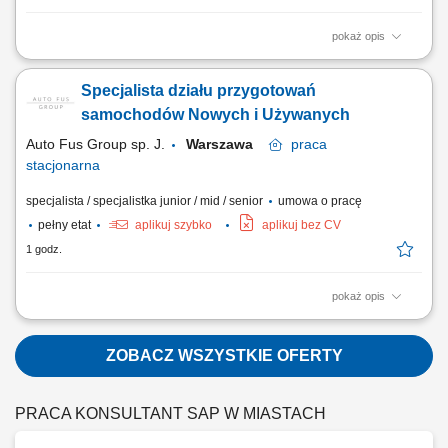
pokaż opis
Jeśli lubisz pracę z Klientem i interesujesz się motoryzacją –
zapraszamy do działu części i akcesoriów. Twoje doświadczenie w
Specjalista działu przygotowań
doborze i sprzedaży części pomoże nam zapewnić sprawną obsługę
oraz profesjonalne doradztwo na wysokim poziomie. Opis stanowiska
samochodów Nowych i Używanych
prowadzenie serwisu...
Auto Fus Group sp. J.
Warszawa
praca
stacjonarna
specjalista / specjalistka junior / mid / senior
umowa o pracę
pełny etat
aplikuj szybko
aplikuj bez CV
1 godz.
pokaż opis
Jeżeli cenisz dobrą organizację pracy, zwracasz uwagę na detale i
chcesz rozwijać swoją karierę w branży motoryzacyjnej, dołącz do
zespołu odpowiedzialnego za przygotowanie samochodów nowych i
ZOBACZ WSZYSTKIE OFERTY
używanych. Opis stanowiska Koordynacja procesu przygotowania
samochodów nowych i używanych...
PRACA KONSULTANT SAP W MIASTACH