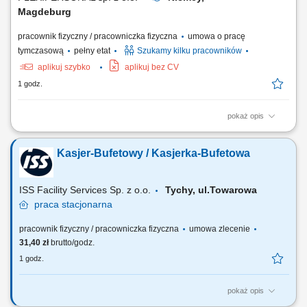
Magdeburg
pracownik fizyczny / pracowniczka fizyczna
umowa o pracę
tymczasową
pełny etat
Szukamy kilku pracowników
aplikuj szybko
aplikuj bez CV
1 godz.
pokaż opis
Opis stanowiska Obsługa oraz przygotowywanie maszyn do produkcji
kartonów. Kontrolowanie parametrów pracy urządzeń i jakości
Kasjer-Bufetowy / Kasjerka-Bufetowa
wykonywanych elementów. Zapewnienie ciągłości procesu
produkcyjnego. Wykonywanie podstawowych czynności
konserwacyjnych. Dbanie o bezpieczeństwo oraz porządek na...
ISS Facility Services Sp. z o.o.
Tychy, ul.Towarowa
praca
stacjonarna
pracownik fizyczny / pracowniczka fizyczna
umowa zlecenie
31,40 zł
brutto/godz.
1 godz.
pokaż opis
Opis stanowiska: Pomoc kucharzowi w przygotowywaniu posiłków;