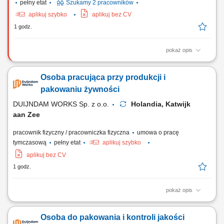
pełny etat
Szukamy 2 pracowników
aplikuj szybko
aplikuj bez CV
1 godz.
pokaż opis
Opis stanowiska Obsługa transportu wewnętrznego w zakładzie
logistyki produkcyjnej za pomocą czołowych lub bocznych wózków
Osoba pracująca przy produkcji i
widłowych. Przyjmowanie dostaw surowców oraz komponentów i
sprawdzanie ich stanu faktycznego. Wprowadzanie danych
pakowaniu żywności
logistycznych do systemów informatycznych w celu...
DUIJNDAM WORKS Sp. z o.o.
Holandia, Katwijk
aan Zee
pracownik fizyczny / pracowniczka fizyczna
umowa o pracę
tymczasową
pełny etat
aplikuj szybko
aplikuj bez CV
1 godz.
pokaż opis
Zadania Pakowanie oraz przygotowywanie artykułów spożywczych
(sałatki, dipy, przekąski) Kontrola jakości towarów na każdym etapie
Osoba do pakowania i kontroli jakości
procesu; Obsługa maszyn i urządzeń produkcyjnych; Dbanie o czystość