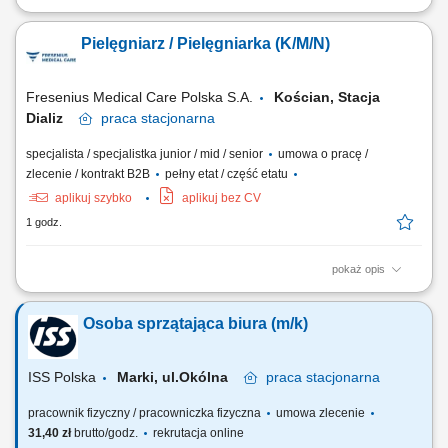
Opis stanowiska: Dokumentowanie przebiegu dializy i procesów
pielęgnacyjnych; Przygotowanie stanowiska dializacyjnego,
Pielęgniarz / Pielęgniarka (K/M/N)
przygotowanie maszyny do dializy oraz dializatora; Przygotowanie
pacjenta do dializy zgodnie z obowiązującym protokołem (kontrola
wagi, CTK, tętna, temperatury, ocena dostępu...
Fresenius Medical Care Polska S.A.
Kościan, Stacja
Dializ
praca
stacjonarna
specjalista / specjalistka junior / mid / senior
umowa o pracę /
zlecenie / kontrakt B2B
pełny etat / część etatu
aplikuj szybko
aplikuj bez CV
1 godz.
pokaż opis
Opis stanowiska: Kompleksowe przygotowanie stanowiska
dializacyjnego, maszyny oraz dializatora. Przygotowanie pacjenta do
Osoba sprzątająca biura (m/k)
zabiegu i kontrola parametrów życiowych (waga, ciśnienie, tętno,
temperatura). Ocena dostępu naczyniowego i monitorowanie stanu
pacjenta podczas zabiegu. Podłączanie...
ISS Polska
Marki, ul.Okólna
praca
stacjonarna
pracownik fizyczny / pracowniczka fizyczna
umowa zlecenie
31,40 zł
brutto/godz.
rekrutacja online