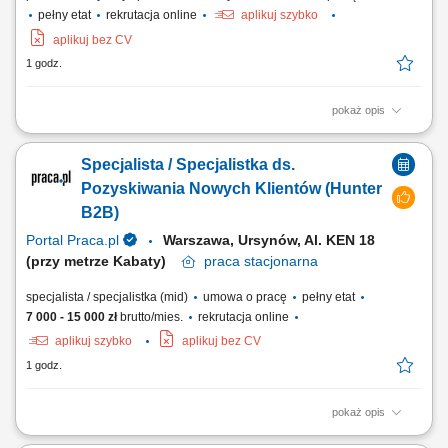
pełny etat
rekrutacja online
aplikuj szybko
aplikuj bez CV
1 godz.
pokaż opis
Zakres obowiązków Kompletowanie zamówień na stalowe rury i
elementy metalowe na podstawie list kompletacyjnych. Załadunek i
Specjalista / Specjalistka ds.
rozładunek materiałów stalowych na ciężarówki oraz palety. Obsługa
suwnicy w celu przemieszczania ciężkich elementów w obrębie
Pozyskiwania Nowych Klientów (Hunter
magazynu. Dbałość o...
B2B)
Portal Praca.pl
Warszawa, Ursynów, Al. KEN 18
(przy metrze Kabaty)
praca
stacjonarna
specjalista / specjalistka (mid)
umowa o pracę
pełny etat
7 000 - 15 000 zł
brutto/mies.
rekrutacja online
aplikuj szybko
aplikuj bez CV
1 godz.
pokaż opis
Zakres obowiązków: Będziesz pierwszą osobą, z którą rozmawia klient.