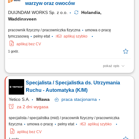
wokół swojego stanowiska pracy;
warzyw oraz owoców
DUIJNDAM WORKS Sp. z o.o.
Holandia,
Waddinxveen
pracownik fizyczny / pracowniczka fizyczna
umowa o pracę
tymczasową
pełny etat
aplikuj szybko
aplikuj bez CV
1 godz.
pokaż opis
Zadania Weryfikacja stanu świeżości produktów i odrzucanie sztuk
niespełniających norm; Sortowanie oraz pakowanie asortymentu
Specjalista / Specjalistka ds. Utrzymania
roślinnego według wytycznych klienta; Rozmieszczanie i układanie
zbiorczych opakowań oraz skrzynek z towarem; Przestrzeganie
Ruchu - Automatyka (K/M)
przepisów sanitarnych i higienicznych...
Yetico S.A.
Mława
praca
stacjonarna
za 2 dni wygasa
specjalista / specjalistka (mid) / pracownik fizyczny / pracowniczka
fizyczna
umowa o pracę
pełny etat
aplikuj szybko
aplikuj bez CV