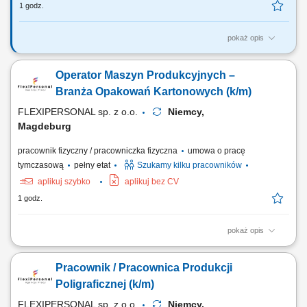
1 godz.
pokaż opis
Praca na zastępstwo Sprzątanie kuchni, biura, części wspólnych, hali
produkcyjnej; Sprzątanie toalet; Mycie podłóg; Mycie ekspresów,
Operator Maszyn Produkcyjnych –
przecieranie blatów, stołów; Inne prace porządkowe zlecone przez
przełożonego;
Branża Opakowań Kartonowych (k/m)
FLEXIPERSONAL sp. z o.o.
Niemcy,
Magdeburg
pracownik fizyczny / pracowniczka fizyczna
umowa o pracę
tymczasową
pełny etat
Szukamy kilku pracowników
aplikuj szybko
aplikuj bez CV
1 godz.
pokaż opis
Twoje zadania Obsługa i ustawianie maszyn produkcyjnych
wykorzystywanych do produkcji kartonów; Przygotowywanie maszyn do
Pracownik / Pracownica Produkcji
realizacji zleceń produkcyjnych; Kontrola jakości wykonywanych
elementów; Nadzór nad prawidłowym przebiegiem procesu
Poligraficznej (k/m)
produkcyjnego; Podstawowa konserwacja maszyn oraz...
FLEXIPERSONAL sp. z o.o.
Niemcy,