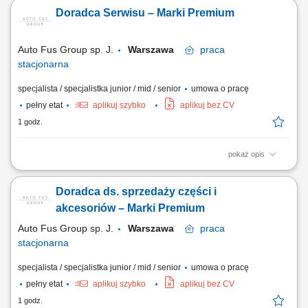
To od Ciebie będzie zależało, czy szybko otrzyma właściwe rozwiązanie
Doradca Serwisu – Marki Premium
i odpowiednie wsparcie. szybkie nawiązywanie kontaktu z klientami
przekazanymi do obsługi, diagnozowanie potrzeb i ocena gotowości
klienta do...
Auto Fus Group sp. J.
Warszawa
praca
stacjonarna
specjalista / specjalistka junior / mid / senior
umowa o pracę
pełny etat
aplikuj szybko
aplikuj bez CV
1 godz.
pokaż opis
Zapraszamy do zespołu tworzącego nowoczesny serwis marek
premium, gdzie profesjonalizm, dbałość o detale i pasja do motoryzacji
Doradca ds. sprzedaży części i
wyznaczają standard codziennej pracy. Jeśli posiadasz doświadczenie
w obsłudze Klienta i chcesz rozwijać swoją karierę w prestiżowym
akcesoriów – Marki Premium
środowisku – czekamy...
Auto Fus Group sp. J.
Warszawa
praca
stacjonarna
specjalista / specjalistka junior / mid / senior
umowa o pracę
pełny etat
aplikuj szybko
aplikuj bez CV
1 godz.