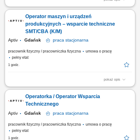
Twój zakres obowiązków przygotowanie, prowadzenie, kontrola i
archiwizacja dokumentacji przebiegu nauczania zgodnie z przepisami
Operator maszyn i urządzeń
prawa oświatowego, sprawowanie nadzoru nad prawidłowym
realizowaniem procesu kształcenia ze szczególnym uwzględnieniem
produkcyjnych – wsparcie techniczne
podstawy programowej i standardów...
SMT/CBA (K/M)
Aptiv
Gdańsk
praca
stacjonarna
pracownik fizyczny / pracowniczka fizyczna
umowa o pracę
pełny etat
1 godz.
pokaż opis
Twoja rola: Będziesz odpowiadać za wsparcie techniczne w obszarze
SMT/CBA tak, aby zrealizować zakładowe cele dot. produkcji i jakości.
Operatorka / Operator Wsparcia
Twoje obowiązki będą obejmować m.in.: wymianę materiałów
eksploatacyjnych, konserwację i przygotowanie stanowisk do pracy; po
Technicznego
przeszkoleniu - wsparcie...
Aptiv
Gdańsk
praca
stacjonarna
pracownik fizyczny / pracowniczka fizyczna
umowa o pracę
pełny etat
1 godz.