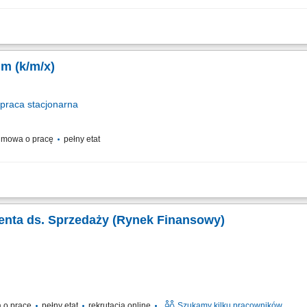
nicznych rozmów z klientami zainteresowanymi ofertą. Sprzedaż usług związanych
 z klientami oraz pozyskiwanie nowych kontaktów dla partnerów biznesowych. Reali
im (k/m/x)
praca
stacjonarna
mowa o pracę
pełny etat
esu rekrutacji pracowników; Tłumaczenie szkoleń BHP oraz codziennych zadań; W
ienta ds. Sprzedaży (Rynek Finansowy)
 o pracę
pełny etat
rekrutacja online
Szukamy kilku pracowników