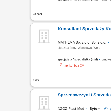
23 godz.
Zakres obowiązków: Telefoniczny kontak
Budowanie długofalowych relacji z kli
Konsultant Sprzedaży Ko
MATHEMA Sp. z o.o. Sp. z o.o.
siedziba firmy: Warszawa, Wola
specjalista / specjalistka (mid)
umowa 
aplikuj bez CV
1 dni
Opis stanowiska: Zapewniamy ciepłą ba
połączenia przez IP-telefon i zapisujem
Sprzedawczyni / Sprzed
NZOZ Plast-Med
Bytom