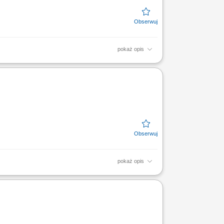
pokaż opis
nego (realizacja zleceń).
pokaż opis
w z sektora oświatowo-wychowawczego;
az materiałów wspierających...