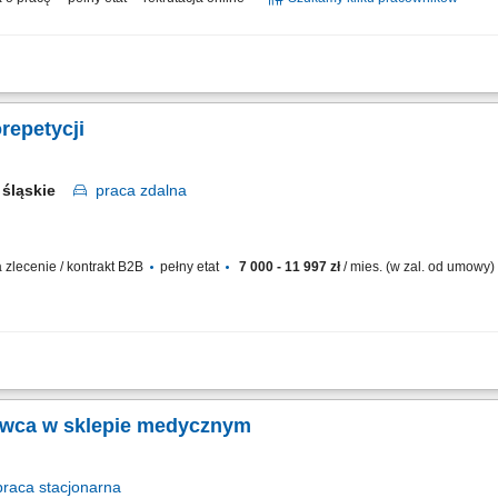
t z klientami zainteresowanymi ofertą. Sprzedaż usług z obszaru finansów, w tym 
entami oraz pozyskiwanie nowych odbiorców dla partnerów biznesowych. Realizacja
repetycji
śląskie
praca
zdalna
zlecenie / kontrakt B2B
pełny etat
7 000 - 11 997 zł
/ mies. (w zal. od umowy)
zę klientów – zainteresowani rodzice zapisują się sami. Praca w CRM systemie g
y wszystkie działania. Kontakt z rodzicem (telefon/SMS), analiza potrzeb dziecka, do
awca w sklepie medycznym
praca
stacjonarna