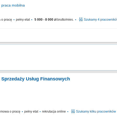
praca
mobilna
 o pracę
pełny etat
5 000 - 8 000 zł
brutto/mies.
Szukamy 4 pracownik
 w kilku lokalizacjach w Polsce. Zakres obowiązków: Sprzedaż dodatków paszowy
ych klientów oraz utrzymywanie długotrwałych relacji z obecnymi; Realizacja pl
. Sprzedaży Usług Finansowych
mowa o pracę
pełny etat
rekrutacja online
Szukamy kilku pracowników