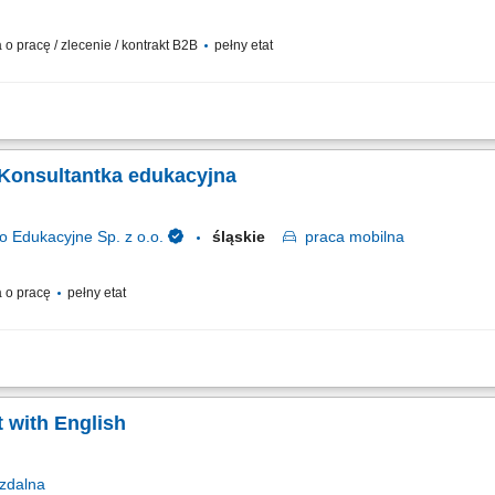
 pracę / zlecenie / kontrakt B2B
pełny etat
medycznych i pacjentów w ramach umowy z NFZ w zakresie zaopatrzenia ortopedycz
 Konsultantka edukacyjna
dukacyjne Sp. z o.o.
śląskie
praca
mobilna
 o pracę
pełny etat
h partnerów biznesowych oraz wielopłaszczyznowa rozbudowa portfela podmiotó
 handlowych i prezentacja asortymentu wyposażenia, sprzętu multimedialnego or
 with English
zdalna