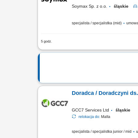
Soymax Sp. z o.o.
śląskie
specjalista / specjalistka (mid)
umowa
5 godz.
Poszukujemy Konsultantów ds. Żywienia
województwa; Aktywne pozyskiwanie now
Doradca / Doradczyni ds
GCC7 Services Ltd
śląskie
relokacja do:
Malta
specjalista / specjalistka junior / mid
u