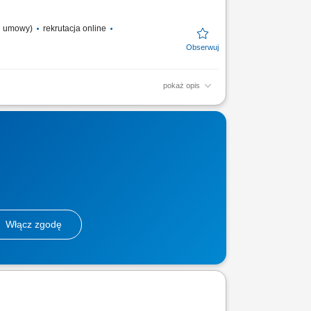
od umowy)
rekrutacja online
pokaż opis
sta firm w terenie, sygnały zakupowe (nowa
...
Włącz zgodę