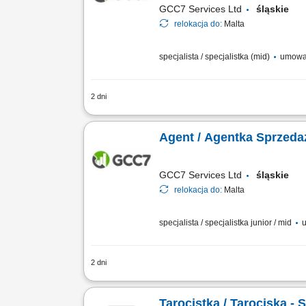
GCC7 Services Ltd
śląskie
relokacja do:
Malta
specjalista / specjalistka (mid)
umowa
2 dni
ZAKRES OBOWIĄZKÓW: Aktywny kontakt t
związanych z finansami, w tym szkoleń
Agent / Agentka Sprzeda
GCC7 Services Ltd
śląskie
relokacja do:
Malta
specjalista / specjalistka junior / mid
u
2 dni
ZAKRES OBOWIĄZKÓW: Aktywny kontakt t
zakresu edukacji finansowej; Budowan
Tarocistka / Tarociska - S