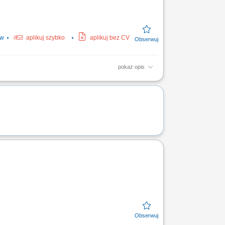
ów
aplikuj szybko
aplikuj bez CV
pokaż opis
ch dla bydła na terenie wybranego
anów sprzedażowych;...