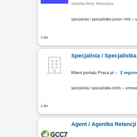
siedziba firmy: Warszawa
specjalista / specjalistka junior / mid
u
1 dni
Location: Gdańsk or Warsaw, Poland Cont
premium customer care. Support customer
Specjalista / Specjalis
Klient portalu Praca.pl
specjalista / specjalistka (mid)
umowa
1 dni
Wsparcie użytkowników w rozwiązywaniu
oprogramowania. Konfiguracja oraz rel
Agent / Agentka Retencji