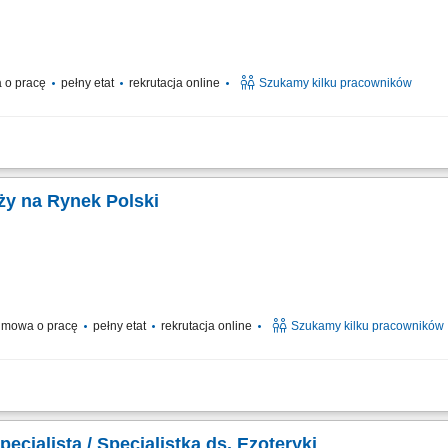
 o pracę
pełny etat
rekrutacja online
Szukamy kilku pracowników
elefoniczny z klientami zainteresowanymi naszymi produktami; Budowanie i posz
 z zakresu edukacji finansowej; Budowanie relacji długotrwałych z naszymi klie
ży na Rynek Polski
mowa o pracę
pełny etat
rekrutacja online
Szukamy kilku pracowników
elefoniczny z klientami zainteresowanymi naszymi produktami Sprzedaż usług zw
ie relacji i pozyskiwanie klientów dla naszych kluczowych Partnerów Biznesow
pecjalista / Specjalistka ds. Ezoteryki