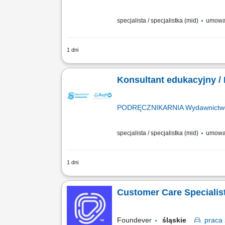
specjalista / specjalistka (mid)
umowa o
1 dni
Obsługa klientów w zakresie wyrobów 
Konsultant edukacyjny /
PODRĘCZNIKARNIA Wydawnictwo E
specjalista / specjalistka (mid)
umowa
1 dni
Opis stanowiska: Pozyskiwanie nowyc
Przeprowadzanie bezpośrednich spotkań
Customer Care Specialist
Foundever
śląskie
praca