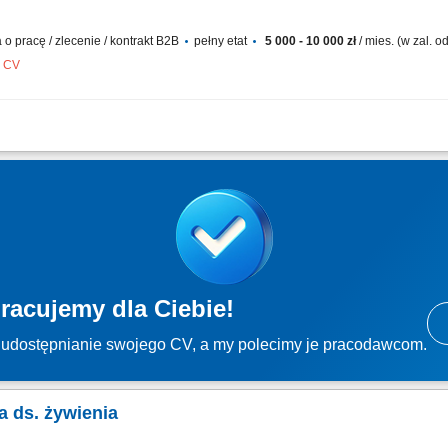
 pracę / zlecenie / kontrakt B2B
pełny etat
5 000 - 10 000 zł
/ mies. (w zal. 
z CV
atłowodowych — standardowych i symetrycznych z SLA; Budowa własnego lejka: li
ka), polecenia od obecnych klientów i od lokalnych firm IT; Wizje lokalne i zbieranie
racujemy dla Ciebie!
udostępnianie swojego CV, a my polecimy je pracodawcom.
a ds. żywienia