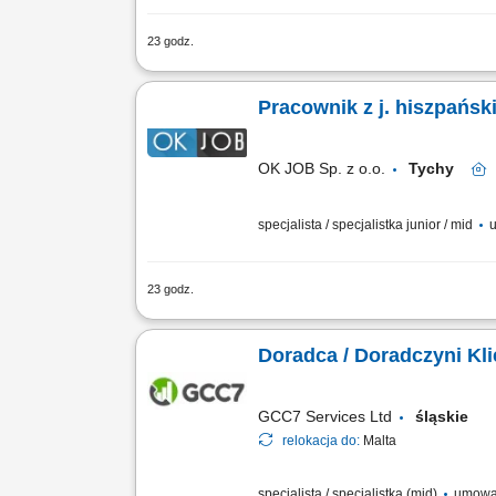
23 godz.
Zakres obowiązków: Prowadzenie telefo
edukacji finansowej. Budowanie relacji
Pracownik z j. hiszpańsk
OK JOB Sp. z o.o.
Tychy
specjalista / specjalistka junior / mid
u
23 godz.
Twój zakres obowiązków Wsparcie proc
zatrudniania;
Doradca / Doradczyni Kl
GCC7 Services Ltd
śląskie
relokacja do:
Malta
specjalista / specjalistka (mid)
umowa