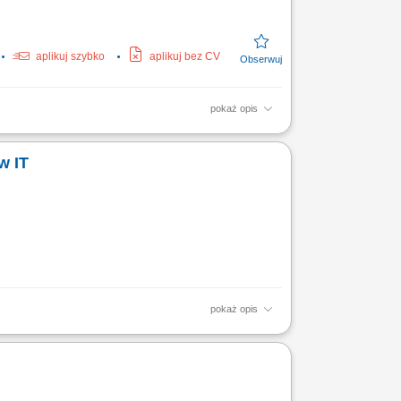
aplikuj szybko
aplikuj bez CV
pokaż opis
y remote work Your responsibilities Provide
ce. Guide...
w IT
pokaż opis
e awarii urządzeń IT. Instalacja i aktualizacja
ie infrastruktury IT.