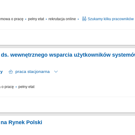
mowa o pracę
pełny etat
rekrutacja online
Szukamy kilku pracowników
ract type: Fixed-term contract (3 months) Work model: On-site training followed b
s with product-related questions, orders, account inquiries, and general assistan
tka ds. wewnętrznego wsparcia użytkowników systemó
2 regiony
praca
stacjonarna
 o pracę
pełny etat
 problemów związanych ze sprzętem i oprogramowaniem. Diagnostyka oraz usuwani
okacja sprzętu komputerowego między lokalizacjami. Dbanie o sprawne funkcjonowan
 na Rynek Polski