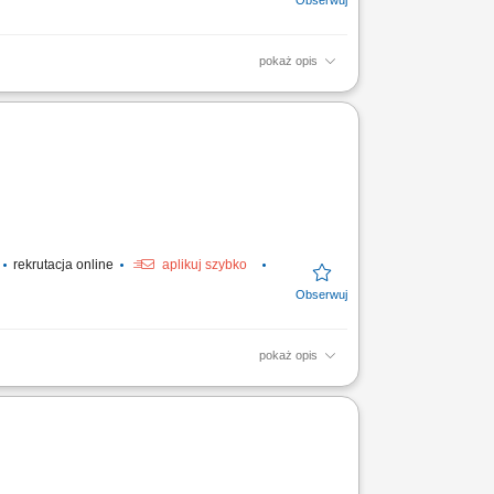
pokaż opis
szkoleń dotyczących edukacji finansowej.
 celów...
rekrutacja online
aplikuj szybko
pokaż opis
dzie prowadzimy klientów, wykonujemy
bór...