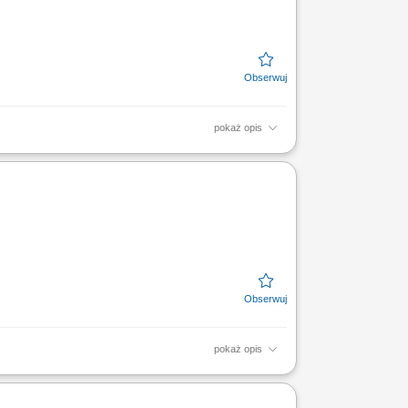
pokaż opis
erzanie portfolio; Sprzedaż usług
ntami. CZEGO WYMAGAMY: Kontakt...
pokaż opis
iązanych z finansami, w tym szkoleń z
ych. CZEGO WYMAGAMY: Chęć...