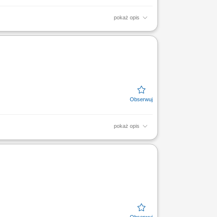
pokaż opis
 z finansami, w tym szkoleń z zakresu
zacja celów...
pokaż opis
sparcie przy administracyjnym procesie