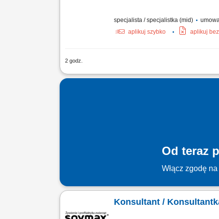
specjalista / specjalistka (mid)
umowa o
aplikuj szybko
aplikuj be
2 godz.
Zakres obowiązków: Sprzedaż łączy świ
hala, nowy oddział, rekrutacja informaty
Od teraz p
Włącz zgodę na 
Konsultant / Konsultantk