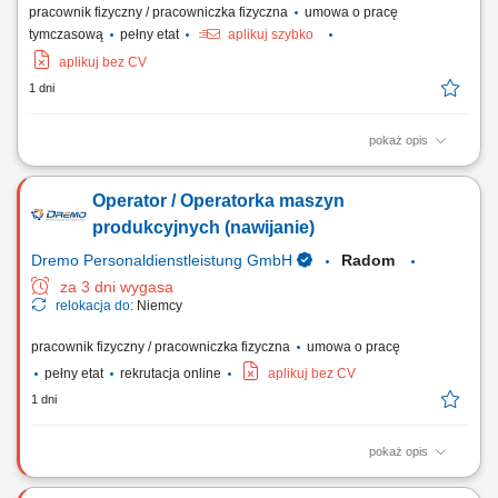
pracownik fizyczny / pracowniczka fizyczna
umowa o pracę
tymczasową
pełny etat
aplikuj szybko
aplikuj bez CV
1 dni
pokaż opis
W codziennej pracy zajmujesz się: obsługą maszyn pakujących
(Flowpack / Netting) wymianą folii w maszynach; ustawianiem
Operator / Operatorka maszyn
parametrów maszyn i systemu komputerowego; kontrolą przebiegu
procesu pakowania; współpracą z teamleaderem oraz zespołem;
produkcyjnych (nawijanie)
wspieraniem organizacji pracy na produkcji;...
Dremo Personaldienstleistung GmbH
Radom
za 3 dni wygasa
relokacja do:
Niemcy
pracownik fizyczny / pracowniczka fizyczna
umowa o pracę
pełny etat
rekrutacja online
aplikuj bez CV
1 dni
pokaż opis
Chcesz zostać częścią dynamicznego i innowacyjnego zespołu? W
takim razie nasza oferta jest dla Ciebie idealna! Nasz klient to