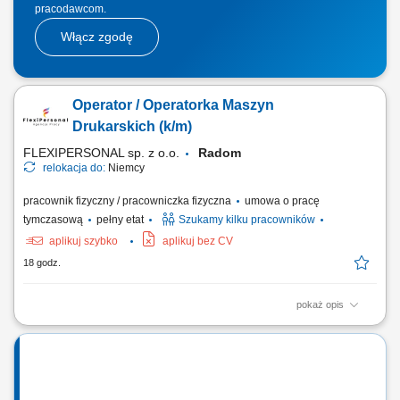
pracodawcom.
Włącz zgodę
Operator / Operatorka Maszyn
Drukarskich (k/m)
FLEXIPERSONAL sp. z o.o.
Radom
relokacja do:
Niemcy
pracownik fizyczny / pracowniczka fizyczna
umowa o pracę
tymczasową
pełny etat
Szukamy kilku pracowników
aplikuj szybko
aplikuj bez CV
18 godz.
pokaż opis
Podstawowe informacje: Lokalizacja: Magdeburg, Niemcy; Start pracy:
Od zaraz lub w dogodnym dla Ciebie terminie; Czas trwania pracy:
Długoterminowe zatrudnienie; Opis stanowiska Obsługa oraz
ustawianie maszyn drukarskich zgodnie ze specyfikacją zleceń
produkcyjnych. Przygotowywanie urządzeń do...