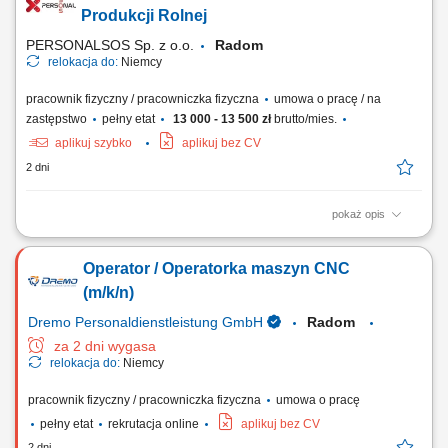
Nadzorowanie płynności i prawidłowości całego procesu produkcji
Produkcji Rolnej
papieru. Odbiór gotowych...
PERSONALSOS Sp. z o.o.
Radom
relokacja do:
Niemcy
pracownik fizyczny / pracowniczka fizyczna
umowa o pracę / na
zastępstwo
pełny etat
13 000 - 13 500 zł
brutto/mies.
aplikuj szybko
aplikuj bez CV
2 dni
pokaż opis
Zakres obowiązków: Przygotowywanie oraz rozwijanie mat
wegetacyjnych na polu. Pakowanie gotowych mat na palety.
Operator / Operatorka maszyn CNC
Workowanie nawozów. Obsługa maszyn i urządzeń rolniczych.
(m/k/n)
Dremo Personaldienstleistung GmbH
Radom
za 2 dni wygasa
relokacja do:
Niemcy
pracownik fizyczny / pracowniczka fizyczna
umowa o pracę
pełny etat
rekrutacja online
aplikuj bez CV
2 dni