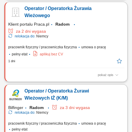
obróbki, Ustawianie maszyn CNC pod konkretny proces obróbki, Dobór
Operator / Operatorka Żurawia
narzędzi oraz parametrów skrawania zgodnie z dokumentacją, Kontrola
wymiarowa wykonanych elementów przy użyciu narzędzi pomiarowych,
Wieżowego
Kontrola jakości...
Klient portalu Praca.pl
Radom
za 2 dni wygasa
relokacja do:
Niemcy
pracownik fizyczny / pracowniczka fizyczna
umowa o pracę
pełny etat
aplikuj bez CV
1 dni
pokaż opis
Obsługa żurawia wieżowego podczas realizacji prac budowlanych.
Bezpieczne wykonywanie prac zgodnie z obowiązującymi przepisami i
Operator / Operatorka Żurawi
zasadami BHP. Dbanie o prawidłową eksploatację powierzonego
sprzętu.
Wieżowych IŻ (K/M)
Bilfinger
Radom
za 3 dni wygasa
relokacja do:
Niemcy
pracownik fizyczny / pracowniczka fizyczna
umowa o pracę
pełny etat