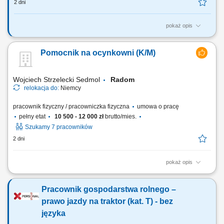
2 dni
pokaż opis
Opis stanowiska: przygotowywanie elementów metalowych do procesu
obróbki powierzchniowej, nakładanie powłok ochronnych na elementy
Pomocnik na ocynkowni (K/M)
metalowe zgodnie z obowiązującymi standardami, szlifowanie
elementów przy użyciu szlifierki kątowej, zawieszanie elementów
metalowych na hakach transportowych,...
Wojciech Strzelecki Sedmol
Radom
relokacja do:
Niemcy
pracownik fizyczny / pracowniczka fizyczna
umowa o pracę
pełny etat
10 500 - 12 000 zł
brutto/mies.
Szukamy 7 pracowników
2 dni
pokaż opis
Opis stanowiska zawieszanie i ściąganie elementów metalowych na
druty; drobne prace szlifierskie polerskie; w razie potrzeby inne prace;
Pracownik gospodarstwa rolnego –
prawo jazdy na traktor (kat. T) - bez
języka