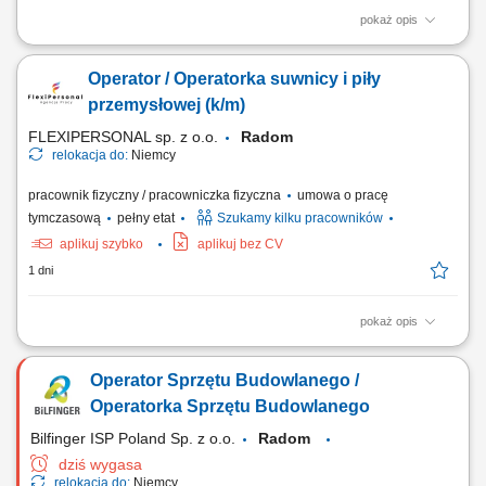
pokaż opis
Opis stanowiska prowadzenie żurawia wieżowego podczas realizacji
projektów budowlanych, wykonywanie prac budowlanych i
Operator / Operatorka suwnicy i piły
pomocniczych w pobliżu maszyny, współpraca z zespołem w celu
bezpiecznej i sprawnej realizacji zadań, monitorowanie stanu
przemysłowej (k/m)
technicznego sprzętu i przestrzeganie zasad BHP....
FLEXIPERSONAL sp. z o.o.
Radom
relokacja do:
Niemcy
pracownik fizyczny / pracowniczka fizyczna
umowa o pracę
tymczasową
pełny etat
Szukamy kilku pracowników
aplikuj szybko
aplikuj bez CV
1 dni
pokaż opis
Opis stanowiska Obsługa suwnicy podczas przemieszczania
materiałów na terenie zakładu. Przygotowywanie elementów do dalszej
Operator Sprzętu Budowlanego /
produkcji oraz wysyłki. Cięcie materiałów z wykorzystaniem piły
przemysłowej zgodnie z wytycznymi. Rozładunek, załadunek oraz
Operatorka Sprzętu Budowlanego
prawidłowe rozmieszczanie towarów....
Bilfinger ISP Poland Sp. z o.o.
Radom
dziś wygasa
relokacja do:
Niemcy