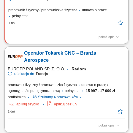
pracownik fizyczny / pracowniczka fizyczna
umowa o pracę
pełny etat
1 dni
pokaż opis
Opis stanowiska Prowadzenie prac z wykorzystaniem maszyn
budowlanych zgodnie z zakresem posiadanych uprawnień.
Operator Tokarek CNC – Branża
Wykonywanie robót ziemnych oraz innych prac budowlanych na
realizowanych inwestycjach. Codzienna kontrola sprawności
Aerospace
technicznej maszyn i zgłaszanie usterek. Przestrzeganie zasad...
EUROPP POLAND SP. Z. O O.
Radom
relokacja do:
Francja
pracownik fizyczny / pracowniczka fizyczna
umowa o pracę /
agencyjna / o pracę tymczasową
pełny etat
15 997 - 17 000 zł
brutto/mies.
Szukamy 4 pracowników
aplikuj szybko
aplikuj bez CV
1 dni
pokaż opis
Opis stanowiska Obsługa tokarek CNC oraz nadzór nad procesem