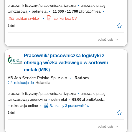
pracownik fizyczny / pracowniczka fizyczna
umowa o pracę
tymczasową
pełny etat
11 000 - 11 700 zł
brutto/mies.
aplikuj szybko
aplikuj bez CV
1 dni
pokaż opis
Opis stanowiska: pomoc przy obsłudze maszyn do druku, sztancowania
oraz klejenia opakowań kartonowych (pełne przyuczenie na
Pracownik/ pracowniczka logistyki z
stanowisku), podawanie materiałów do maszyn oraz odbieranie
gotowych elementów, kontrola jakości wydruków i gotowych wyrobów,
obsługą wózka widłowego w sortowni
składanie, klejenie i pakowanie...
metali (M/K)
AB Job Service Polska Sp. z o.o.
Radom
relokacja do:
Holandia
pracownik fizyczny / pracowniczka fizyczna
umowa o pracę
tymczasową / agencyjna
pełny etat
68,00 zł
brutto/godz.
rekrutacja online
Szukamy 3 pracowników
1 dni
pokaż opis