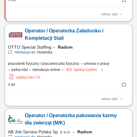
pokaż opis
Nasz klient poszerza zespół i poszukuje doświadczonych operatorów
CNC oraz programistów maszyn CNC, którzy posiadają praktyczne
Operator / Operatorka Załadunku i
umiejętności w obsłudze i ustawianiu urządzeń CNC oraz chcą
pracować w nowoczesnym, dobrze wyposażonym środowisku
Kompletacji Stali
produkcyjnym. Zakres obowiązków:...
OTTO Special Staffing
Radom
relokacja do:
Holandia
pracownik fizyczny / pracowniczka fizyczna
umowa o pracę
pełny etat
rekrutacja online
aplikuj szybko
aplikuj bez CV
2 dni
pokaż opis
Zakres obowiązków Realizacja kompletacji zamówień na rury i
elementy stalowe zgodnie z listą. Przygotowanie towaru do wysyłki i
Operator / Operatorka pakowania karmy
załadunek na transport. Obsługa suwnicy oraz przemieszczanie
ciężkich materiałów w magazynie. Kontrola zgodności i poprawności
dla zwierząt (M/K)
przygotowanych zamówień....
AB Job Service Polska Sp. z o.o.
Radom