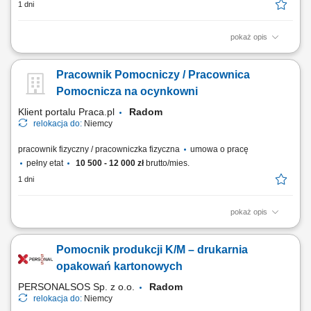
1 dni
pokaż opis
Opis stanowiska wykonywanie prac produkcyjnych w zakładzie
przetwórstwa drobiu, zawieszanie drobiu na linii produkcyjnej zgodnie z
Pracownik Pomocniczy / Pracownica
obowiązującymi procedurami, dbanie o porządek i czystość stanowiska
pracy, przestrzeganie zasad bezpieczeństwa oraz standardów jakości,
Pomocnicza na ocynkowni
współpraca z...
Klient portalu Praca.pl
Radom
relokacja do:
Niemcy
pracownik fizyczny / pracowniczka fizyczna
umowa o pracę
pełny etat
10 500 - 12 000 zł
brutto/mies.
1 dni
pokaż opis
Zawieszanie oraz ściąganie różnorodnych elementów metalowych przy
użyciu drutów montażowych. Wykonywanie drobnych prac ślusarskich,
Pomocnik produkcji K/M – drukarnia
w tym szlifowania oraz polerowania powierzchni. Realizacja innych
bieżących zadań pomocniczych na terenie zakładu w zależności od
opakowań kartonowych
potrzeb.
PERSONALSOS Sp. z o.o.
Radom
relokacja do:
Niemcy