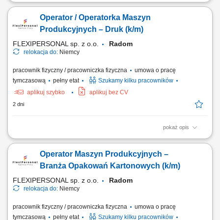
Dla naszego Klienta – nowoczesnej firmy, specjalizującej się w
odzyskiwaniu i sortowaniu metali nieżelaznych, poszukujemy
Operator / Operatorka Maszyn
kandydatów na stanowisko wszechstronnego pracownika/pracowniczki
logistyki z obsługą wózka widłowego. Zakres obowiązków Zarządzanie
Produkcyjnych – Druk (k/m)
zapasami skrzyń i worków typu...
FLEXIPERSONAL sp. z o.o.
Radom
relokacja do:
Niemcy
pracownik fizyczny / pracowniczka fizyczna
umowa o pracę
tymczasową
pełny etat
Szukamy kilku pracowników
aplikuj szybko
aplikuj bez CV
2 dni
pokaż opis
Podstawowe informacje: Lokalizacja: Magdeburg, Niemcy; Start pracy:
Od zaraz lub w dogodnym dla Ciebie terminie; Czas trwania pracy:
Operator Maszyn Produkcyjnych –
Długoterminowe zatrudnienie; Opis stanowiska Samodzielna obsługa
maszyn wykorzystywanych w procesie produkcji drukarskiej. Ustawianie
Branża Opakowań Kartonowych (k/m)
parametrów urządzeń oraz...
FLEXIPERSONAL sp. z o.o.
Radom
relokacja do:
Niemcy
pracownik fizyczny / pracowniczka fizyczna
umowa o pracę
tymczasową
pełny etat
Szukamy kilku pracowników