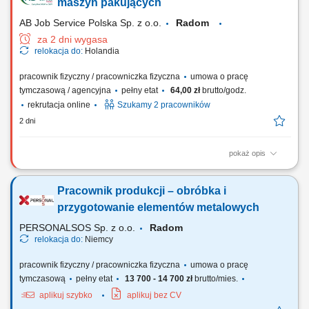
jakościowych; Nadzór nad prawidłowym przebiegiem procesu
maszyn pakujących
produkcyjnego; Dbanie o sprawność...
AB Job Service Polska Sp. z o.o.
Radom
za 2 dni wygasa
relokacja do:
Holandia
pracownik fizyczny / pracowniczka fizyczna
umowa o pracę
tymczasową / agencyjna
pełny etat
64,00 zł
brutto/godz.
rekrutacja online
Szukamy 2 pracowników
2 dni
pokaż opis
Zakres obowiązków: Naklejanie etykiet na gotowe produkty mięsne.
Pakowanie wyrobów do kartonów o wadze do 15 kg. Układanie
Pracownik produkcji – obróbka i
gotowych kartonów na paletach. Obsługa oraz podstawowe ustawianie
parametrów maszyn pakujących. Bieżąca kontrola jakości pakowanych
przygotowanie elementów metalowych
produktów. Utrzymywanie...
PERSONALSOS Sp. z o.o.
Radom
relokacja do:
Niemcy
pracownik fizyczny / pracowniczka fizyczna
umowa o pracę
tymczasową
pełny etat
13 700 - 14 700 zł
brutto/mies.
aplikuj szybko
aplikuj bez CV