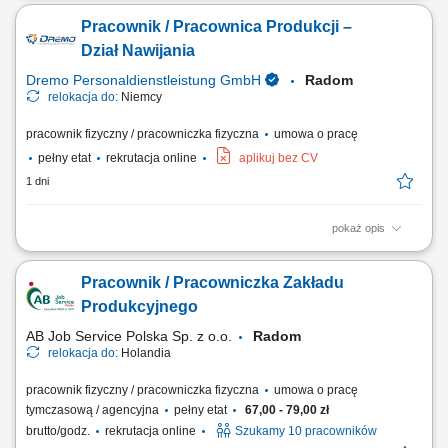
nawijania; Nawijanie cewek; Kontrola wizualna powierzchni przed
Pracownik / Pracownica Produkcji –
wprowadzeniem do użytku; Praca z narzędziami pomiarowymi;
Wymagania: Bardzo dobra koordynacja wzrokowo-ruchowa;
Dział Nawijania
Komunikatywna / dobra znajomość języka niemieckiego...
Dremo Personaldienstleistung GmbH
Radom
relokacja do:
Niemcy
pracownik fizyczny / pracowniczka fizyczna
umowa o pracę
pełny etat
rekrutacja online
aplikuj bez CV
1 dni
pokaż opis
Zakres obowiązków: obsługa oraz nadzór nad maszynami
produkcyjnymi i maszynami do nawijania, nawijanie cewek zgodnie z
Pracownik / Pracowniczka Zakładu
dokumentacją i standardami jakości, przeprowadzanie kontroli
wizualnej elementów przed dalszym procesem produkcyjnym, praca z
Produkcyjnego
podstawowymi narzędziami pomiarowymi, dbanie o...
AB Job Service Polska Sp. z o.o.
Radom
relokacja do:
Holandia
pracownik fizyczny / pracowniczka fizyczna
umowa o pracę
tymczasową / agencyjna
pełny etat
67,00 - 79,00 zł
brutto/godz.
rekrutacja online
Szukamy 10 pracowników