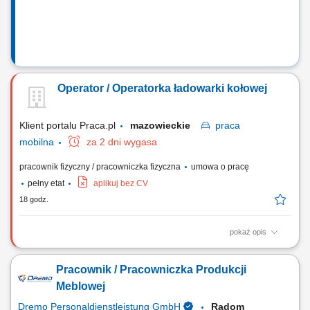
Operator / Operatorka ładowarki kołowej
Klient portalu Praca.pl
mazowieckie
praca
mobilna
za 2 dni wygasa
pracownik fizyczny / pracowniczka fizyczna
umowa o pracę
pełny etat
aplikuj bez CV
18 godz.
pokaż opis
obsługa ładowarki kołowej o masie powyżej 10 ton, wykonywanie prac
załadunkowych, przeładunkowych i transportowych na placach budowy
Pracownik / Pracowniczka Produkcji
oraz terenach przemysłowych, bieżąca kontrola stanu technicznego
maszyny i zgłaszanie ewentualnych usterek, dbanie o powierzony
Meblowej
sprzęt oraz jego...
Dremo Personaldienstleistung GmbH
Radom