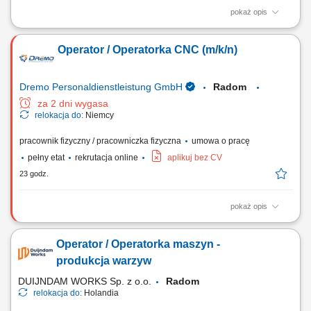
pokaż opis
Opis stanowiska Pomoc w obsłudze maszyn do produkcji opakowań
kartonowych. Przygotowywanie materiałów do procesu produkcyjnego.
Operator / Operatorka CNC (m/k/n)
Odbieranie i kontrola jakości gotowych produktów. Pakowanie oraz
kompletowanie wyrobów. Usuwanie drobnych zakłóceń pracy maszyn
po wcześniejszym przeszkoleniu....
Dremo Personaldienstleistung GmbH
Radom
za 2 dni wygasa
relokacja do:
Niemcy
pracownik fizyczny / pracowniczka fizyczna
umowa o pracę
pełny etat
rekrutacja online
aplikuj bez CV
23 godz.
pokaż opis
Nasz klient poszerza zespół i poszukuje doświadczonych operatorów
CNC oraz programistów maszyn CNC, którzy posiadają praktyczne
Operator / Operatorka maszyn -
umiejętności w obsłudze i ustawianiu urządzeń CNC oraz chcą
pracować w nowoczesnym, dobrze wyposażonym środowisku
produkcja warzyw
produkcyjnym. Twoje zadania: obsługa i...
DUIJNDAM WORKS Sp. z o.o.
Radom
relokacja do:
Holandia