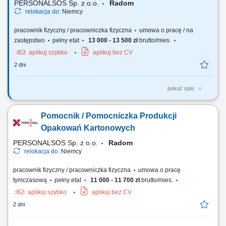
PERSONALSOS Sp. z o.o.
Radom
relokacja do:
Niemcy
pracownik fizyczny / pracowniczka fizyczna
umowa o pracę / na
zastępstwo
pełny etat
13 000 - 13 500 zł
brutto/mies.
aplikuj szybko
aplikuj bez CV
2 dni
pokaż opis
Zakres obowiązków: przygotowanie i rozwijanie mat wegetacyjnych na
polu, pakowanie mat na palety, workowanie nawozów, obsługa maszyn
Pomocnik / Pomocniczka Produkcji
rolniczych.
Opakowań Kartonowych
PERSONALSOS Sp. z o.o.
Radom
relokacja do:
Niemcy
pracownik fizyczny / pracowniczka fizyczna
umowa o pracę
tymczasową
pełny etat
11 000 - 11 700 zł
brutto/mies.
aplikuj szybko
aplikuj bez CV
2 dni