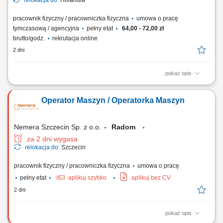
relokacja do:
Holandia
pracownik fizyczny / pracowniczka fizyczna
umowa o pracę
tymczasową / agencyjna
pełny etat
64,00 - 72,00 zł
brutto/godz.
rekrutacja online
2 dni
pokaż opis
Nasz klient to nowoczesny zakład zajmujący się produkcją mokrej
karmy dla psów i kotów w puszkach. Firma wykorzystuje w dużym
Operator Maszyn / Operatorka Maszyn
stopniu zautomatyzowane linie produkcyjne, dzięki czemu proces
produkcji jest wydajny, precyzyjny i spełnia wysokie standardy jakości.
Gotowe produkty trafiają do...
Nemera Szczecin Sp. z o.o.
Radom
za 2 dni wygasa
relokacja do:
Szczecin
pracownik fizyczny / pracowniczka fizyczna
umowa o pracę
pełny etat
aplikuj szybko
aplikuj bez CV
2 dni
pokaż opis