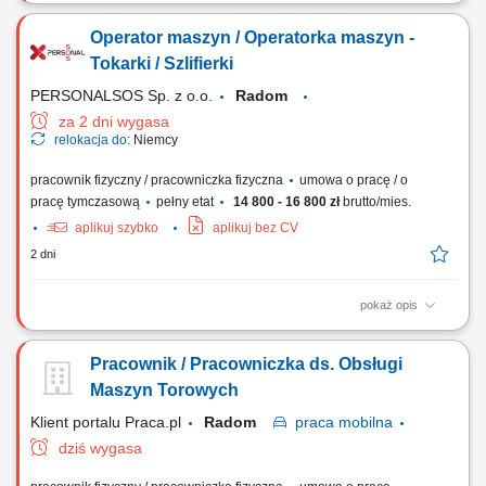
Zadania: Ustawianie maszyn i nowoczesnych linii montażowych
wstrzykiwaczy według planu. Nadzorowanie pracy urządzeń, dbanie o
Operator maszyn / Operatorka maszyn -
ciągłość i jakość produkcji. Udział w rozruchu automatycznych linii
„state-of-the-art” oraz próbach montażowych. Przezbrajanie maszyn i
Tokarki / Szlifierki
uruchamianie...
PERSONALSOS Sp. z o.o.
Radom
za 2 dni wygasa
relokacja do:
Niemcy
pracownik fizyczny / pracowniczka fizyczna
umowa o pracę / o
pracę tymczasową
pełny etat
14 800 - 16 800 zł
brutto/mies.
aplikuj szybko
aplikuj bez CV
2 dni
pokaż opis
Twój zakres obowiązków: Konwencjonalne szlifowanie wałków, w tym
dużych wałów korbowych i napędowych do 5000 mm; Ustawianie
Pracownik / Pracowniczka ds. Obsługi
parametrów maszyn i praca z dokumentacją techniczną; Kontrola
jakości i wykonywanie pomiarów warsztatowych; Dbanie o stan
Maszyn Torowych
techniczny stanowiska pracy;
Klient portalu Praca.pl
Radom
praca
mobilna
dziś wygasa