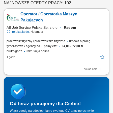
NAJNOWSZE OFERTY PRACY: 102
Operator / Operatorka Maszyn
Pakujących
AB Job Service Polska Sp. z o.o.
Radom
relokacja do:
Holandia
pracownik fizyczny / pracowniczka fizyczna
umowa o pracę
tymczasową / agencyjna
pełny etat
64,00 - 72,00 zł
brutto/godz.
rekrutacja online
1 godz.
pokaż opis
Zadania na stanowisku: Obsługa maszyn oraz monitorowanie pracy
nowoczesnej linii pakującej; Pakowanie mokrej karmy dla psów i kotów
zgodnie z normami; Kontrola jakości, wagi oraz prawidłowości
etykietowania opakowań; Rejestracja danych w systemie i prowadzenie
dokumentacji produkcyjnej;...
Od teraz pracujemy dla Ciebie!
Włącz zgodę na udostępnianie swojego CV, a my polecimy je