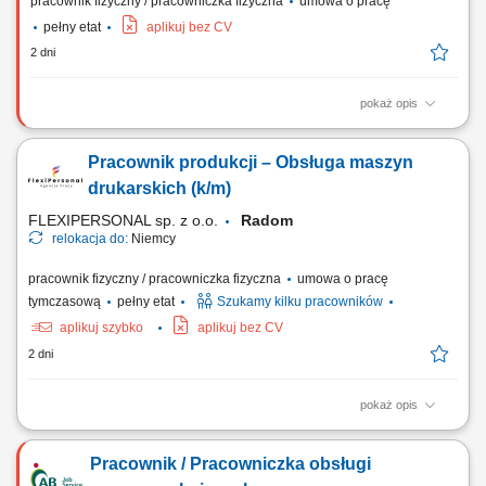
pracownik fizyczny / pracowniczka fizyczna
umowa o pracę
pełny etat
aplikuj bez CV
2 dni
pokaż opis
Prowadzenie i nadzorowanie pracy maszyn wykorzystywanych przy
utrzymaniu nawierzchni kolejowej. Monitorowanie parametrów pracy
Pracownik produkcji – Obsługa maszyn
urządzeń oraz dbanie o ich sprawność techniczną. Realizacja
bieżących przeglądów i drobnych napraw eksploatacyjnych.
drukarskich (k/m)
Współudział w pracach związanych z...
FLEXIPERSONAL sp. z o.o.
Radom
relokacja do:
Niemcy
pracownik fizyczny / pracowniczka fizyczna
umowa o pracę
tymczasową
pełny etat
Szukamy kilku pracowników
aplikuj szybko
aplikuj bez CV
2 dni
pokaż opis
Zakres obowiązków Obsługa i ustawianie maszyn drukarskich;
Przygotowywanie maszyn do realizacji zleceń produkcyjnych; Kontrola
Pracownik / Pracowniczka obsługi
jakości wykonywanych wydruków oraz bieżące usuwanie niezgodności