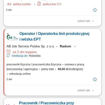
aplikuj szybko
aplikuj bez CV
2 dni
pokaż opis
Twoje zadania Obsługa i ustawianie maszyn produkcyjnych
wykorzystywanych do produkcji kartonów; Przygotowywanie maszyn do
Operator / Operatorka linii produkcyjnej
realizacji zleceń produkcyjnych; Kontrola jakości wykonywanych
elementów; Nadzór nad prawidłowym przebiegiem procesu
i wózka EPT
produkcyjnego; Podstawowa konserwacja maszyn oraz...
AB Job Service Polska Sp. z o.o.
Radom
za 2 dni wygasa
relokacja do:
Holandia
pracownik fizyczny / pracowniczka fizyczna
umowa o pracę
tymczasową / agencyjna
pełny etat
66,00 zł
brutto/godz.
rekrutacja online
2 dni
pokaż opis
Zakres obowiązków: Transportowanie ciężkich rolek papieru przy
użyciu elektrycznego wózka paletowego EPT. Przygotowywanie rolek,
Pracownik / Pracowniczka przy
usuwanie wadliwych fragmentów oraz podłączanie ich do maszyn.