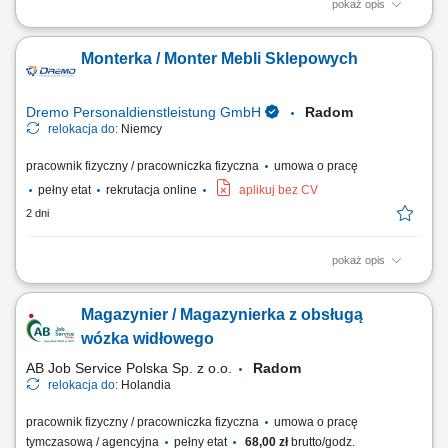
pokaż opis
Opis stanowiska Wsparcie przy obsłudze maszyn wykorzystywanych do
produkcji opakowań kartonowych. Podawanie materiałów oraz odbiór
Monterka / Monter Mebli Sklepowych
gotowych elementów z linii produkcyjnej. Kontrola jakości wyrobów na
różnych etapach produkcji. Składanie, pakowanie i przygotowywanie
produktów do dalszej...
Dremo Personaldienstleistung GmbH
Radom
relokacja do:
Niemcy
pracownik fizyczny / pracowniczka fizyczna
umowa o pracę
pełny etat
rekrutacja online
aplikuj bez CV
2 dni
pokaż opis
Twoje zadania: Produkcja i montaż wyposażenia dla sklepów oraz
przestrzeni handlowych; Organizacja pracy od etapu cięcia materiałów
Magazynier / Magazynierka z obsługą
po końcowy montaż; Wykonywanie elementów stolarskich zgodnie z
rysunkiem technicznym; Obsługa nowoczesnych urządzeń i maszyn do
wózka widłowego
obróbki drewna; Dbanie o...
AB Job Service Polska Sp. z o.o.
Radom
relokacja do:
Holandia
pracownik fizyczny / pracowniczka fizyczna
umowa o pracę
tymczasową / agencyjna
pełny etat
68,00 zł
brutto/godz.