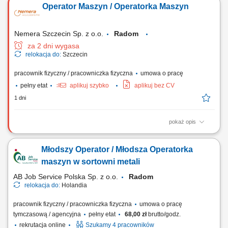
Operator Maszyn / Operatorka Maszyn
renomowany producent transformatorów średniego, niskiego i
wysokiego napięcia, szyn prądowych, elementów z żywicą epoksydową
oraz elektronicznych...
Nemera Szczecin Sp. z o.o.
Radom
za 2 dni wygasa
relokacja do:
Szczecin
pracownik fizyczny / pracowniczka fizyczna
umowa o pracę
pełny etat
aplikuj szybko
aplikuj bez CV
1 dni
pokaż opis
Opis stanowiska: Przygotowanie, ustawianie i przezbrajanie maszyn
oraz linii montażowych. Nadzór nad ciągłością pracy urządzeń i
Młodszy Operator / Młodsza Operatorka
jakością wyrobów medycznych. Współudział w uruchamianiu
innowacyjnych linii automatycznych do wstrzykiwaczy. Diagnozowanie
maszyn w sortowni metali
działania systemów i szkolenie...
AB Job Service Polska Sp. z o.o.
Radom
relokacja do:
Holandia
pracownik fizyczny / pracowniczka fizyczna
umowa o pracę
tymczasową / agencyjna
pełny etat
68,00 zł
brutto/godz.
rekrutacja online
Szukamy 4 pracowników