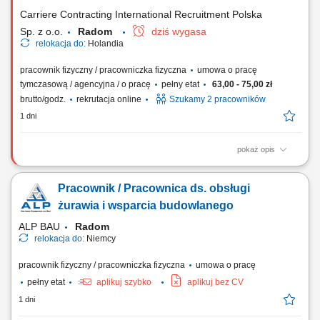
Dbanie o sprawny i płynny...
Carriere Contracting International Recruitment Polska
Sp. z o.o.
Radom
dziś wygasa
relokacja do:
Holandia
pracownik fizyczny / pracowniczka fizyczna
umowa o pracę
tymczasową / agencyjna / o pracę
pełny etat
63,00 - 75,00 zł
brutto/godz.
rekrutacja online
Szukamy 2 pracowników
1 dni
pokaż opis
Zakres obowiązków: Przygotowywanie produktów i półproduktów do
dalszej obróbki. Uczestnictwo w procesie wytwarzania artykułów
Pracownik / Pracownica ds. obsługi
spożywczych. Obsługa linii produkcyjnej oraz urządzeń
wykorzystywanych podczas produkcji. Monitorowanie jakości
żurawia i wsparcia budowlanego
produktów zgodnie z obowiązującymi...
ALP BAU
Radom
relokacja do:
Niemcy
pracownik fizyczny / pracowniczka fizyczna
umowa o pracę
pełny etat
aplikuj szybko
aplikuj bez CV
1 dni