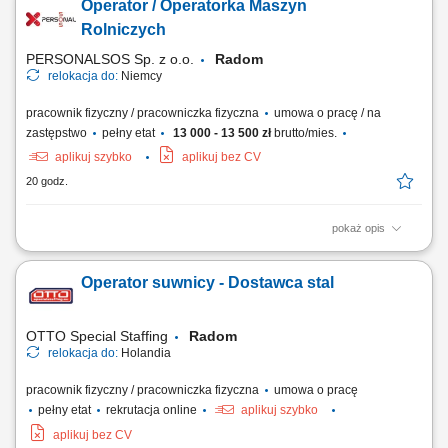
Operator / Operatorka Maszyn
wytycznymi i rysunkiem technicznym; Praca w produkcji jednostkowej i
seryjnej; Obsługa nowoczesnych maszyn do obróbki drewna;
Rolniczych
Wymagania: Wykształcenie jako...
PERSONALSOS Sp. z o.o.
Radom
relokacja do:
Niemcy
pracownik fizyczny / pracowniczka fizyczna
umowa o pracę / na
zastępstwo
pełny etat
13 000 - 13 500 zł
brutto/mies.
aplikuj szybko
aplikuj bez CV
20 godz.
pokaż opis
Twoje zadania: Prace związane z przygotowaniem i rozkładaniem mat
wegetacyjnych. Pakowanie produktów na palety. Przygotowywanie i
Operator suwnicy - Dostawca stal
workowanie nawozów. Obsługa maszyn wykorzystywanych w
gospodarstwie rolnym.
OTTO Special Staffing
Radom
relokacja do:
Holandia
pracownik fizyczny / pracowniczka fizyczna
umowa o pracę
pełny etat
rekrutacja online
aplikuj szybko
aplikuj bez CV