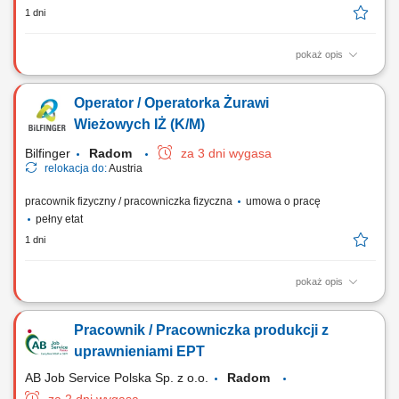
1 dni
pokaż opis
Zadania Bezpieczne i efektywne sterowanie żurawiem typu IŻ podczas
codziennych operacji; Realizowanie transportu pionowego oraz
Operator / Operatorka Żurawi
poziomego materiałów na podstawie harmonogramu budowy;
Monitorowanie parametrów operacyjnych oraz nadzór nad sprawnością
Wieżowych IŻ (K/M)
techniczną maszyny; Wspieranie ekipy...
Bilfinger
Radom
za 3 dni wygasa
relokacja do:
Austria
pracownik fizyczny / pracowniczka fizyczna
umowa o pracę
pełny etat
1 dni
pokaż opis
Zadania Bezpieczne i efektywne sterowanie żurawiem typu IŻ podczas
codziennych operacji; Realizowanie transportu pionowego oraz
Pracownik / Pracowniczka produkcji z
poziomego materiałów na podstawie harmonogramu budowy;
Monitorowanie parametrów operacyjnych oraz nadzór nad sprawnością
uprawnieniami EPT
techniczną maszyny; Wspieranie ekipy...
AB Job Service Polska Sp. z o.o.
Radom