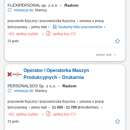
podstawie dokumentacji technicznej;...
FLEXIPERSONAL sp. z o.o.
Radom
relokacja do:
Niemcy
pracownik fizyczny / pracowniczka fizyczna
umowa o pracę
tymczasową
pełny etat
Szukamy kilku pracowników
aplikuj szybko
aplikuj bez CV
22 godz.
pokaż opis
Opis stanowiska Obsługa maszyn wykorzystywanych w produkcji
opakowań kartonowych. Przygotowywanie urządzeń do realizacji
Operator / Operatorka Maszyn
bieżących zleceń. Kontrola jakości gotowych wyrobów zgodnie z
obowiązującymi standardami. Nadzorowanie prawidłowego przebiegu
Produkcyjnych – Drukarnia
procesu produkcyjnego. Wykonywanie...
PERSONALSOS Sp. z o.o.
Radom
relokacja do:
Niemcy
pracownik fizyczny / pracowniczka fizyczna
umowa o pracę
tymczasową
pełny etat
11 000 - 11 700 zł
brutto/mies.
aplikuj szybko
aplikuj bez CV
22 godz.