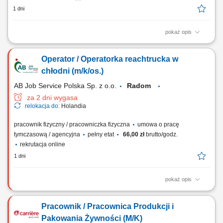
1 dni
pokaż opis
Dla naszego Klienta – nowoczesnej firmy zajmującej się
odzyskiwaniem metali poszukujemy osób zainteresowanych pracą na
Operator / Operatorka reachtrucka w
stanowisku młodszego operatora/operatorki maszyn. Będziesz
odpowiedzialny/a za obsługę oraz naukę działania maszyn
chłodni (m/k/os.)
oddzielających metale od minerałów w koncentracie...
AB Job Service Polska Sp. z o.o.
Radom
za 2 dni wygasa
relokacja do:
Holandia
pracownik fizyczny / pracowniczka fizyczna
umowa o pracę
tymczasową / agencyjna
pełny etat
66,00 zł
brutto/godz.
rekrutacja online
1 dni
pokaż opis
Twoje codzienne zadania: Transport wewnętrzny i wysokogabarytowe
składowanie palet przy użyciu wózka bocznego. Kontrola poprawności i
Pracownik / Pracownica Produkcji i
zgodności dostaw oraz wysyłek towarów. Zapewnienie właściwego
ładu i rozmieszczenia asortymentu w chłodniach magazynowych.
Pakowania Żywności (M/K)