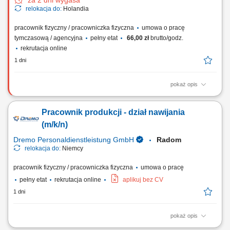
za 2 dni wygasa
relokacja do:
Holandia
pracownik fizyczny / pracowniczka fizyczna
umowa o pracę
tymczasową / agencyjna
pełny etat
66,00 zł
brutto/godz.
rekrutacja online
1 dni
pokaż opis
Twoje codzienne zadania: Bezpieczny transport wewnętrzny rolek
papieru za pomocą wózka EPT. Obsługa techniczna linii w zakresie
Pracownik produkcji - dział nawijania
wymiany rolek, naciągu i usuwania uszkodzeń materiału. Kontrola
jakościowa odbieranych arkuszy papieru i właściwa paletyzacja towaru.
(m/k/n)
Ewidencjonowanie...
Dremo Personaldienstleistung GmbH
Radom
relokacja do:
Niemcy
pracownik fizyczny / pracowniczka fizyczna
umowa o pracę
pełny etat
rekrutacja online
aplikuj bez CV
1 dni
pokaż opis
Obowiązki: Nadzór i obsługa maszyn produkcyjnych / maszyn do