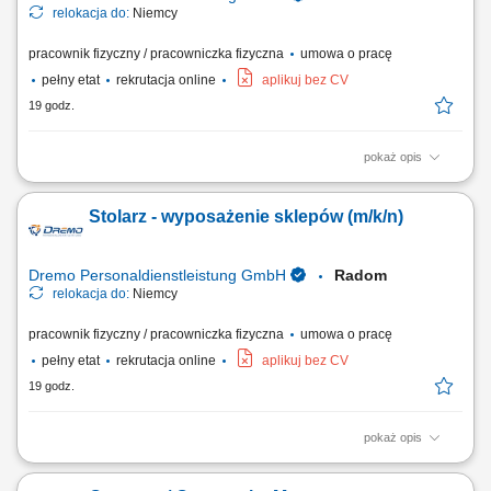
relokacja do:
Niemcy
pracownik fizyczny / pracowniczka fizyczna
umowa o pracę
pełny etat
rekrutacja online
aplikuj bez CV
19 godz.
pokaż opis
Zakres obowiązków: Realizacja prac stolarskich związanych z
produkcją wyposażenia sklepów; Przygotowywanie materiałów oraz
Stolarz - wyposażenie sklepów (m/k/n)
organizacja procesu produkcji i montażu; Wykonywanie elementów
zgodnie z dokumentacją techniczną i wytycznymi; Obsługa maszyn do
obróbki drewna; Udział zarówno w...
Dremo Personaldienstleistung GmbH
Radom
relokacja do:
Niemcy
pracownik fizyczny / pracowniczka fizyczna
umowa o pracę
pełny etat
rekrutacja online
aplikuj bez CV
19 godz.
pokaż opis
Obowiązki: Przygotowywanie i organizacja procesów pracy – od cięcia
po finalny montaż; Wykonywanie wyposażenia sklepów zgodnie z