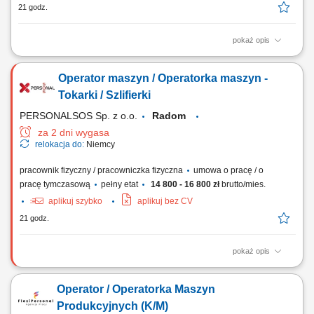
21 godz.
pokaż opis
Twoje codzienne zadania Będziesz obsługiwać zamówienia klientów i
przenosić ciężkie stalowe elementy. Będziesz kompletować wszystkie
Operator maszyn / Operatorka maszyn -
zamówienia na metalowe rury i rurki na podstawie otrzymanej listy.
Umieszczaj produkty stalowe na ciężarówkach lub paletach, w
Tokarki / Szlifierki
zależności od ich...
PERSONALSOS Sp. z o.o.
Radom
za 2 dni wygasa
relokacja do:
Niemcy
pracownik fizyczny / pracowniczka fizyczna
umowa o pracę / o
pracę tymczasową
pełny etat
14 800 - 16 800 zł
brutto/mies.
aplikuj szybko
aplikuj bez CV
21 godz.
pokaż opis
Zadania: Obsługa szlifierek do wałków w obróbki konwencjonalnej;
Szlifowanie dużych wałów korbowych i napędowych do 5000 mm;
Operator / Operatorka Maszyn
Dobór optymalnych parametrów obróbki; Wykonywanie pomiarów
kontrolnych oraz bieżąca kontrola jakości; Realizacja zleceń na
Produkcyjnych (K/M)